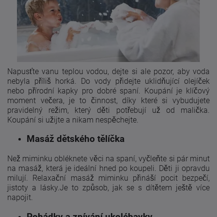
Napusťte vanu teplou vodou, dejte si ale pozor, aby voda
nebyla příliš horká. Do vody přidejte uklidňující olejíček
nebo přírodní kapky pro dobré spaní. Koupání je klíčový
moment večera, je to činnost, díky které si vybudujete
pravidelný režim, který děti potřebují už od malička.
Koupání si užijte a nikam nespěchejte.
Masáž dětského tělíčka
Než miminku obléknete věci na spaní, vyčleňte si pár minut
na masáž, která je ideální hned po koupeli. Děti ji opravdu
milují. Relaxační masáž miminku přináší pocit bezpečí,
jistoty a lásky.Je to způsob, jak se s dítětem ještě více
napojit.
Pohádky a zpívání ukolébavky