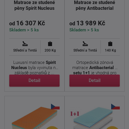
Matrace ze studené
Matrace ze studené
pěny Spirit Nucleus
pěny Antibacterial
16 307 Kč
13 989 Kč
od
od
Skladem > 5 ks
Skladem > 5 ks
Střední a Tvrdá
200 Kg
Střední a Tvrdá
140 Kg
Luxusní matrace
Spirit
Ortopedická zónová
Nucleus
byla vyvinuta na
matrace
Antibacterial v
základě poznatků z ...
setu 1+1
je vhodná pro
malé ...
Detail
Detail