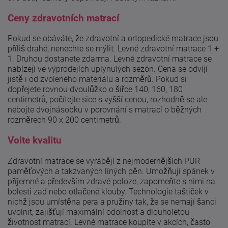
Ceny zdravotních matrací
Pokud se obáváte, že zdravotní a ortopedické matrace jsou
příliš drahé, nenechte se mýlit. Levné zdravotní matrace 1 +
1. Druhou dostanete zdarma. Levné zdravotní matrace se
nabízejí ve výprodejích uplynulých sezón. Cena se odvíjí
jistě i od zvoleného materiálu a rozměrů. Pokud si
dopřejete rovnou dvoulůžko o šířce 140, 160, 180
centimetrů, počítejte sice s vyšší cenou, rozhodně se ale
nebojte dvojnásobku v porovnání s matrací o běžných
rozměrech 90 x 200 centimetrů.
Volte kvalitu
Zdravotní matrace se vyrábějí z nejmodernějších PUR
paměťových a takzvaných líných pěn. Umožňují spánek v
příjemné a především zdravé poloze, zapomeňte s nimi na
bolesti zad nebo otlačené klouby. Technologie taštiček v
nichž jsou umístěna pera a pružiny tak, že se nemají šanci
uvolnit, zajišťují maximální odolnost a dlouholetou
životnost matrací. Levné matrace koupíte v akcích, často