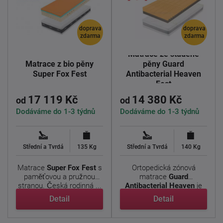
doprava
doprava
zdarma
zdarma
Matrace ze studené
Matrace z bio pěny
pěny Guard
Super Fox Fest
Antibacterial Heaven
Fest
17 119 Kč
14 380 Kč
od
od
Dodáváme do 1-3 týdnů
Dodáváme do 1-3 týdnů
Střední a Tvrdá
135 Kg
Střední a Tvrdá
140 Kg
Matrace
Super Fox
Fest
s
Ortopedická zónová
paměťovou a pružnou
matrace
Guard
stranou. Česká rodinná ...
Antibacterial Heaven
je
vhodná pro ...
Detail
Detail