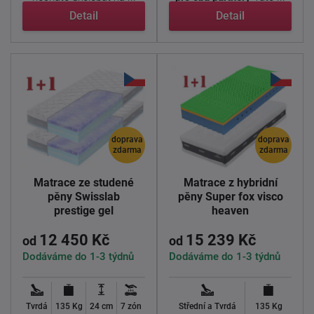
Detail
Detail
doprava
doprava
zdarma
zdarma
Matrace ze studené
Matrace z hybridní
pěny Swisslab
pěny Super fox visco
prestige gel
heaven
12 450 Kč
15 239 Kč
od
od
Dodáváme do 1-3 týdnů
Dodáváme do 1-3 týdnů
Tvrdá
135 Kg
24 cm
7 zón
Střední a Tvrdá
135 Kg