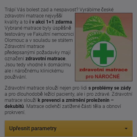
Trápí Vás bolest zad a nespavost? Vyrábíme české
zdravotní matrace
nejvyšší
kvality a to
i v akci 1+1 zdarma
.
Vybrané matrace byly úspěšně
testovány ve Fakultní nemocnici
Olomouc a v souladu se státem
Zdravotní matrace
předepsanými požadavky mají
označení
zdravotní matrace
.
Jsou tedy vhodné k domácímu
ale i náročnému klinickému
používání.
Zdravotní matrace slouží nejen pro lidi
s problémy se zády
a pro dlouhodobě ležící pacienty, ale i pro zdravé. Zdravotní
matrace slouží
k prevenci a zmírnění proleženin –
dekubitů
. Matrace odlehčí zatížené části těla a obnoví
prokrvení.
Upřesnit parametry