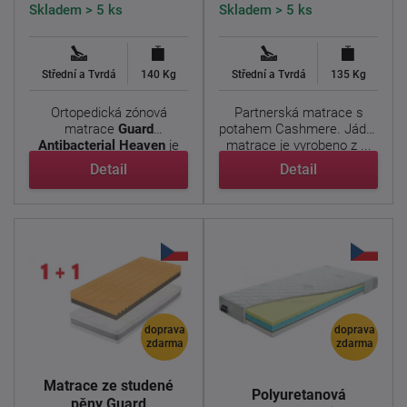
Skladem > 5 ks
Skladem > 5 ks
Střední a Tvrdá
140 Kg
Střední a Tvrdá
135 Kg
Ortopedická zónová
Partnerská matrace s
matrace
Guard
potahem Cashmere. Jádro
Antibacterial Heaven
je
matrace je vyrobeno z ...
vhodná pro ...
Detail
Detail
doprava
doprava
zdarma
zdarma
Matrace ze studené
Polyuretanová
pěny Guard