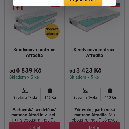
doprava
zdarma
Sendvičová matrace
Sendvičová matrace
Afrodita
Afrodita
6 839 Kč
3 423 Kč
od
od
Skladem > 5 ks
Skladem > 5 ks
Střední a Tvrdá
110 Kg
Střední a Tvrdá
110 Kg
Partnerská sendvičová
Zdravotní, partnerská
matrace Afrodita v setu
matrace Afrodita
. Má
1+1
s oboustrannou 7 ...
oboustrannou 7 zónovou
...
Detail
Detail