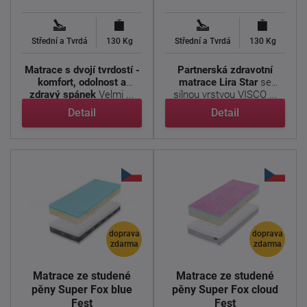
Střední a Tvrdá
130 Kg
Střední a Tvrdá
130 Kg
Matrace s dvojí tvrdostí -
Partnerská zdravotní
komfort, odolnost a
matrace Lira
Star
se
zdravý spánek
Velmi ...
silnou vrstvou VISCO ...
Detail
Detail
doprava
doprava
zdarma
zdarma
Matrace ze studené
Matrace ze studené
pěny Super Fox blue
pěny Super Fox cloud
Fest
Fest