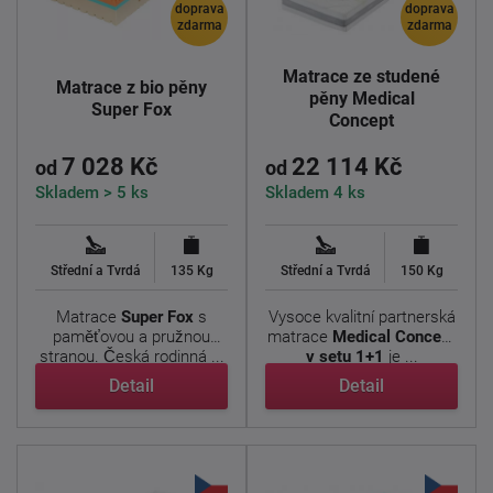
doprava
doprava
zdarma
zdarma
Matrace ze studené
Matrace z bio pěny
pěny Medical
Super Fox
Concept
7 028 Kč
22 114 Kč
od
od
Skladem > 5 ks
Skladem 4 ks
Střední a Tvrdá
135 Kg
Střední a Tvrdá
150 Kg
Matrace
Super Fox
s
Vysoce kvalitní partnerská
paměťovou a pružnou
matrace
Medical Concept
stranou. Česká rodinná ...
v setu 1+1
je ...
Detail
Detail