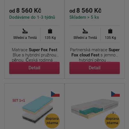
8 560 Kč
8 560 Kč
od
od
Dodáváme do 1-3 týdnů
Skladem > 5 ks
Střední a Tvrdá
135 Kg
Střední a Tvrdá
135 Kg
Matrace
Super Fox
Fest
Partnerská matrace
Super
Blue s hybridní pružnou
Fox cloud
Fest
s jemnou
pěnou. Česká rodinná ...
hybridní pěnou ...
Detail
Detail
doprava
doprava
zdarma
zdarma