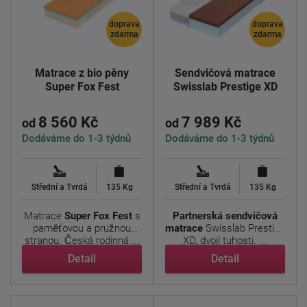
doprava
doprava
zdarma
zdarma
Matrace z bio pěny
Sendvičová matrace
Super Fox Fest
Swisslab Prestige XD
8 560 Kč
7 989 Kč
od
od
Dodáváme do 1-3 týdnů
Dodáváme do 1-3 týdnů
Střední a Tvrdá
135 Kg
Střední a Tvrdá
135 Kg
Matrace
Super Fox
Fest
s
Partnerská sendvičová
paměťovou a pružnou
matrace
Swisslab Prestige
stranou. Česká rodinná ...
XD, dvojí tuhosti. ...
Detail
Detail