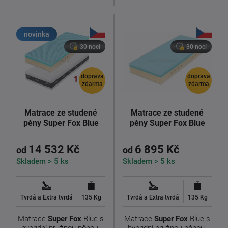
novinka
30 nocí
30 nocí
doprava
doprava
zdarma
zdarma
Matrace ze studené
Matrace ze studené
pěny Super Fox Blue
pěny Super Fox Blue
14 532 Kč
6 895 Kč
od
od
Skladem > 5 ks
Skladem > 5 ks
Tvrdá a Extra tvrdá
135 Kg
Tvrdá a Extra tvrdá
135 Kg
Matrace
Super Fox
Blue s
Matrace
Super Fox
Blue s