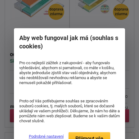
doprava
doprava
zdarma
zdarma
Matrace z bio pěny
Matrace z bio pěny
Aby web fungoval jak má (souhlas s
Malaga
Korfu
cookies)
11 801 Kč
5 551 Kč
od
od
Skladem > 5 ks
Skladem > 5 ks
Pro co nejlepší zážitek z nakupování - aby fungovalo
vyhledávání, abychom si pamatovali, co máte v košíku,
abyste jednoduše zjistili stav vaší objednávky, abychom
vás neobtěžovali nevhodnou reklamou a abyste se
nemuseli pokaždé přihlašovat.
Střední a Tvrdá
130 Kg
Střední a Tvrdá
125 Kg
Jádro matrace je tvořeno
Kvalitní
sedmizónová
Proto od Vás potřebujeme souhlas se zpracováním
kombinací desek dvou
souborů cookies, tj. malých souborů, které se dočasně
matrace
, jejíž nosné vrstvy
studených pěn s odlišnou
ukládají ve vašem prohlížeči. Děkujeme, že nám ho dáte a
tvoří kombinace ...
...
Detail
Detail
pomůžete nám web zlepšovat. Budeme se k vašim datům
chovat slušně.
Podrobné nastavení
Přijmout vše