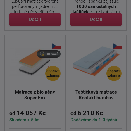
Luxusní matrace tvořena
Pohodlí spánku zajišťuje
perforovaným jádrem ze
1000 samostatných
studené pěny (40 a 45 ...
taštiček
, které tvoří jádro
...
Detail
Detail
30 nocí
doprava
doprava
zdarma
zdarma
Matrace z bio pěny
Taštičková matrace
Super Fox
Kontakt bambus
14 057 Kč
6 210 Kč
od
od
Skladem > 5 ks
Dodáváme do 1-3 týdnů