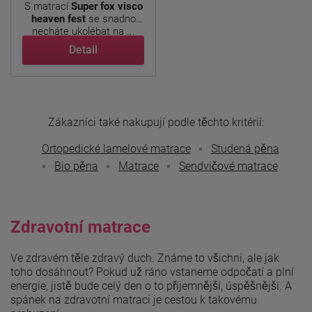
S matrací
Super fox visco
heaven
fest
se snadno
necháte ukolébat na ...
Detail
Zákazníci také nakupují podle těchto kritérií:
Ortopedické lamelové matrace
Studená pěna
Bio pěna
Matrace
Sendvičové matrace
Zdravotní matrace
Ve zdravém těle zdravý duch. Známe to všichni, ale jak
toho dosáhnout? Pokud už ráno vstaneme odpočatí a plní
energie, jistě bude celý den o to příjemnější, úspěšnější. A
spánek na zdravotní matraci je cestou k takovému