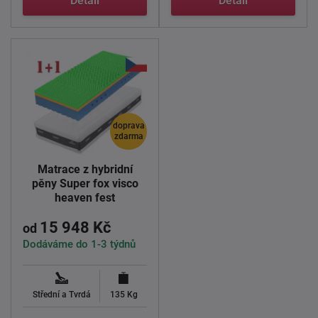
Detail
Detail
doprava
zdarma
Matrace z hybridní
pěny Super fox visco
heaven fest
15 948 Kč
od
Dodáváme do 1-3 týdnů
Střední a Tvrdá
135 Kg