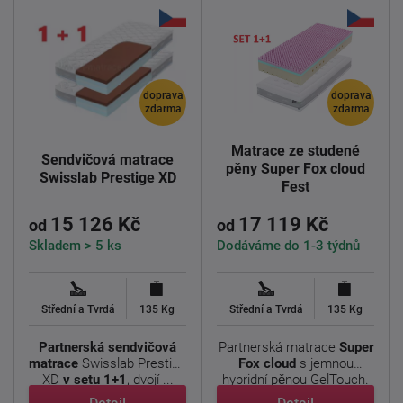
doprava
doprava
zdarma
zdarma
Matrace ze studené
Sendvičová matrace
pěny Super Fox cloud
Swisslab Prestige XD
Fest
15 126 Kč
17 119 Kč
od
od
Skladem > 5 ks
Dodáváme do 1-3 týdnů
Střední a Tvrdá
135 Kg
Střední a Tvrdá
135 Kg
Partnerská sendvičová
Partnerská matrace
Super
matrace
Swisslab Prestige
Fox cloud
s jemnou
XD
v setu 1+1
, dvojí ...
hybridní pěnou GelTouch.
...