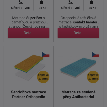
Střední a Tvrdá
135 Kg
Střední a Tvrdá
135 Kg
Matrace
Super Fox
s
Ortopedická taštičková
paměťovou a pružnou
matrace
Kontakt bambus
stranou. Česká rodinná ...
s taštičkovými pružinami
...
Detail
Detail
doprava
doprava
zdarma
zdarma
Sendvičová matrace
Matrace ze studené
Partner Orthopedic
pěny Antibacterial