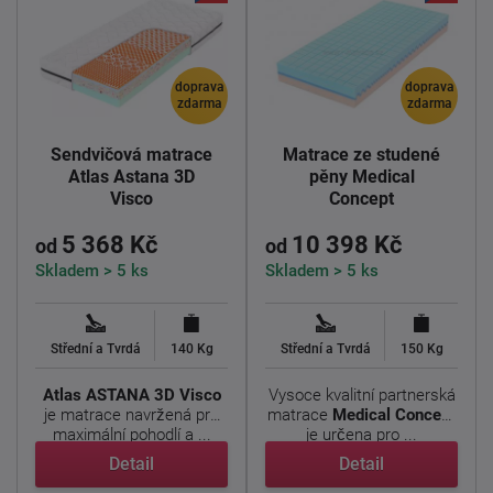
doprava
doprava
zdarma
zdarma
Sendvičová matrace
Matrace ze studené
Atlas Astana 3D
pěny Medical
Visco
Concept
5 368 Kč
10 398 Kč
od
od
Skladem > 5 ks
Skladem > 5 ks
Střední a Tvrdá
140 Kg
Střední a Tvrdá
150 Kg
Atlas ASTANA 3D Visco
Vysoce kvalitní partnerská
je matrace navržená pro
matrace
Medical Concept
maximální pohodlí a ...
je určena pro ...
Detail
Detail