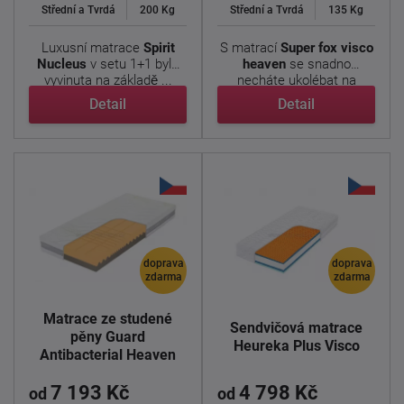
Střední a Tvrdá
200 Kg
Střední a Tvrdá
135 Kg
Luxusní matrace
Spirit
S matrací
Super fox visco
Nucleus
v setu 1+1 byla
heaven
se snadno
vyvinuta na základě ...
necháte ukolébat na
obláčku ...
Detail
Detail
doprava
doprava
zdarma
zdarma
Matrace ze studené
Sendvičová matrace
pěny Guard
Heureka Plus Visco
Antibacterial Heaven
7 193 Kč
4 798 Kč
od
od