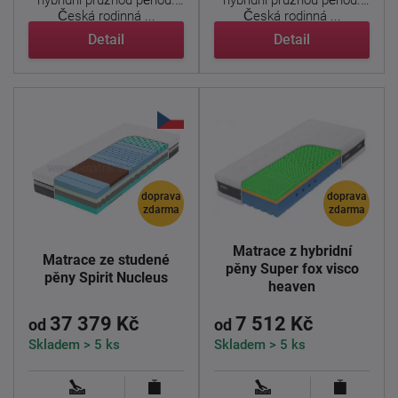
hybridní pružnou pěnou.
hybridní pružnou pěnou.
Česká rodinná ...
Česká rodinná ...
Detail
Detail
doprava
doprava
zdarma
zdarma
Matrace z hybridní
Matrace ze studené
pěny Super fox visco
pěny Spirit Nucleus
heaven
37 379 Kč
7 512 Kč
od
od
Skladem > 5 ks
Skladem > 5 ks