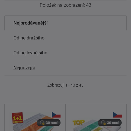
Položek na zobrazení:
43
Nejprodávanější
Od nejdražšího
Od nejlevnějšího
Nejnovější
Zobrazuji 1 - 43 z 43
30 nocí
30 nocí