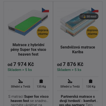
30 nocí
doprava
doprava
zdarma
zdarma
Matrace z hybridní
Sendvičová matrace
pěny Super fox visco
Kariba
heaven fest
7 974 Kč
7 876 Kč
od
od
Skladem > 5 ks
Skladem > 5 ks
Střední a Tvrdá
135 Kg
Střední a Tvrdá
130 Kg
S matrací
Super fox visco
Partnerská matrace s
heaven
fest
se snadno
dvojí tvrdostí - komfort
necháte ukolébat na ...
pro oba partnery
Tato ...