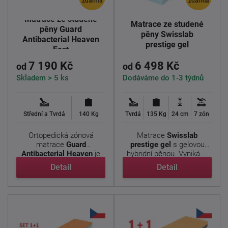
zdarma
zdarma
Matrace ze studené
Matrace ze studené
pěny Guard
pěny Swisslab
Antibacterial Heaven
prestige gel
Fest
7 190 Kč
6 498 Kč
od
od
Skladem > 5 ks
Dodáváme do 1-3 týdnů
Střední a Tvrdá
140 Kg
Tvrdá
135 Kg
24 cm
7 zón
Ortopedická zónová
Matrace
Swisslab
matrace
Guard
prestige gel
s gelovou
Antibacterial Heaven
je
hybridní pěnou. Vyniká ...
vhodná pro ...
Detail
Detail