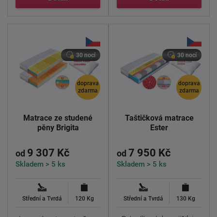
30 nocí
30 nocí
doprava
doprava
zdarma
zdarma
Matrace ze studené
Taštičková matrace
pěny Brigita
Ester
9 307 Kč
7 950 Kč
od
od
Skladem > 5 ks
Skladem > 5 ks
Střední a Tvrdá
120 Kg
Střední a Tvrdá
130 Kg