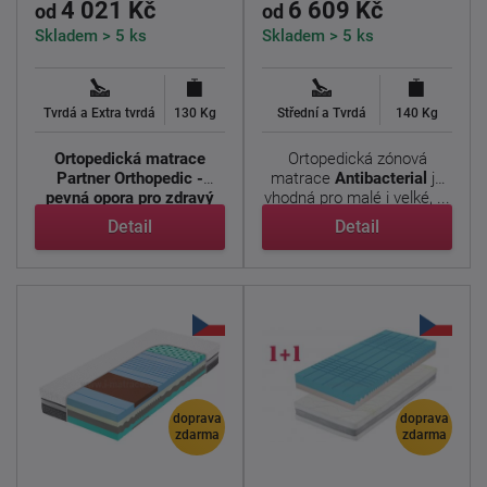
4 021 Kč
6 609 Kč
od
od
Skladem > 5 ks
Skladem > 5 ks
Tvrdá a Extra tvrdá
130 Kg
Střední a Tvrdá
140 Kg
Ortopedická matrace
Ortopedická zónová
Partner Orthopedic -
matrace
Antibacterial
je
pevná opora pro zdravý
vhodná pro malé i velké, ...
spánek ...
Detail
Detail
doprava
doprava
zdarma
zdarma