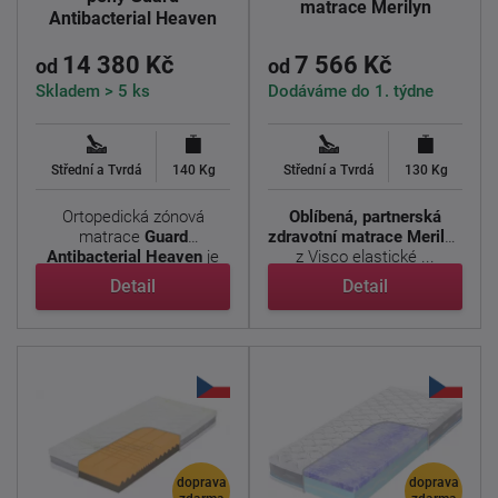
matrace Merilyn
Antibacterial Heaven
14 380 Kč
7 566 Kč
od
od
Skladem > 5 ks
Dodáváme do 1. týdne
Střední a Tvrdá
140 Kg
Střední a Tvrdá
130 Kg
Ortopedická zónová
Oblíbená, partnerská
matrace
Guard
zdravotní matrace Merilyn
Antibacterial Heaven
je
z Visco elastické ...
vhodná pro ...
Detail
Detail
doprava
doprava