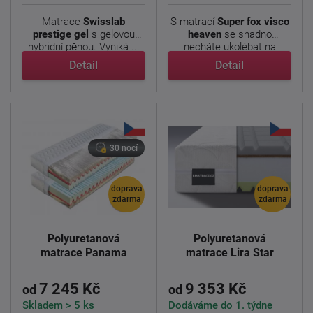
Matrace
Swisslab
S matrací
Super fox visco
prestige gel
s gelovou
heaven
se snadno
hybridní pěnou. Vyniká ...
necháte ukolébat na
obláčku ...
Detail
Detail
30 nocí
doprava
doprava
zdarma
zdarma
Polyuretanová
Polyuretanová
matrace Panama
matrace Lira Star
7 245 Kč
9 353 Kč
od
od
Skladem > 5 ks
Dodáváme do 1. týdne