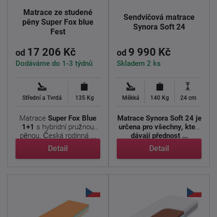
Matrace ze studené
Sendvičová matrace
pěny Super Fox blue
Synora Soft 24
Fest
17 206 Kč
9 990 Kč
od
od
Dodáváme do 1-3 týdnů
Skladem 2 ks
Střední a Tvrdá
135 Kg
Měkká
140 Kg
24 cm
Matrace
Super Fox
Blue
Matrace Synora Soft 24 je
1+1
s hybridní pružnou
určena pro všechny, kteří
pěnou. Česká rodinná ...
dávají přednost ...
Detail
Detail