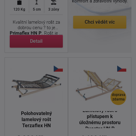
komfort a zdravotní výhody.
120 Kg
5 cm
3 zóny
Chci vědět víc
Kvalitní lamelový rošt za
dobrou cenu ? to je
Primaflex HN P
. Rošt je ...
Detail
doprava
zdarma
Lamelový rošt s
Polohovatelný
přístupem k
lamelový rošt
úložnému prostoru
Terzaflex HN
Duostar HN P