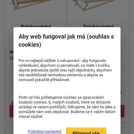
Polohovatelný
Polohovatelný
lamelový rošt Double
lamelový rošt
Aby web fungoval jak má (souhlas s
expert
Primaflex HN
cookies)
2 631 Kč
2 700 Kč
od
od
Skladem > 5 ks
Skladem 2 ks
Pro co nejlepší zážitek z nakupování - aby fungovalo
vyhledávání, abychom si pamatovali, co máte v košíku,
abyste jednoduše zjistili stav vaší objednávky, abychom
vás neobtěžovali nevhodnou reklamou a abyste se
nemuseli pokaždé přihlašovat.
130 Kg
5 cm
3 zóny
120 Kg
5 cm
3 zóny
Lamelový rošt s
Kvalitní lamelový rošt za
polohováním hlavy a
dobrou cenu - to je
Proto od Vás potřebujeme souhlas se zpracováním
souborů cookies, tj. malých souborů, které se dočasně
nohou
. Rošt má 28 lamel
Primaflex HN
. Rošt je ...
ukládají ve vašem prohlížeči. Děkujeme, že nám ho dáte a
uložených ...
Detail
Detail
pomůžete nám web zlepšovat. Budeme se k vašim datům
chovat slušně.
Podrobné nastavení
Přijmout vše