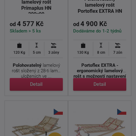
lamelový rošt
lamelový rošt
Primaplus HN
Portoflex EXTRA HN
200x90
4 577 Kč
4 900 Kč
od
od
Skladem > 5 ks
Dodáváme do 1-2 týdnů
120 Kg
5 cm
3 zóny
130 Kg
8 cm
7 zón
Polohovatelný
lamelový
Portoflex EXTRA -
rošt složený z 28-ti lamel
ergonomický lamelový
uložených ve ...
rošt s možností nastavení
pro ...
Detail
Detail