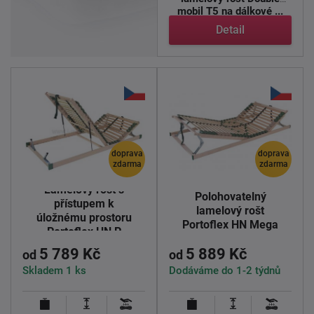
mobil T5 na dálkové ...
Detail
doprava
doprava
zdarma
zdarma
Lamelový rošt s
Polohovatelný
přístupem k
lamelový rošt
úložnému prostoru
Portoflex HN Mega
Portoflex HN P
5 789 Kč
5 889 Kč
od
od
Skladem 1 ks
Dodáváme do 1-2 týdnů