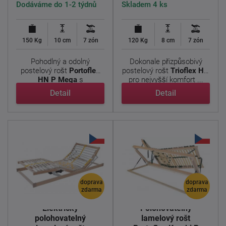
Dodáváme do 1-2 týdnů
Skladem 4 ks
150 Kg
10 cm
7 zón
120 Kg
8 cm
7 zón
Pohodlný a odolný
Dokonale přizpůsobivý
postelový rošt
Portoflex
postelový rošt
Trioflex HN
HN P Mega
s
pro nejvyšší komfort ...
nadstandardní ...
Detail
Detail
doprava
doprava
zdarma
zdarma
Elektricky
Polohovatelný
polohovatelný
lamelový rošt