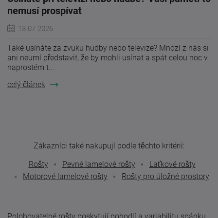
nemusí prospívat
13.07.2026
Také usínáte za zvuku hudby nebo televize? Mnozí z nás si
ani neumí představit, že by mohli usínat a spát celou noc v
naprostém t...
celý článek
Zákazníci také nakupují podle těchto kritérií:
Rošty
Pevné lamelové rošty
Laťkové rošty
Motorové lamelové rošty
Rošty pro úložné prostory
Polohovatelné rošty poskytují pohodlí a variabilitu spánku,