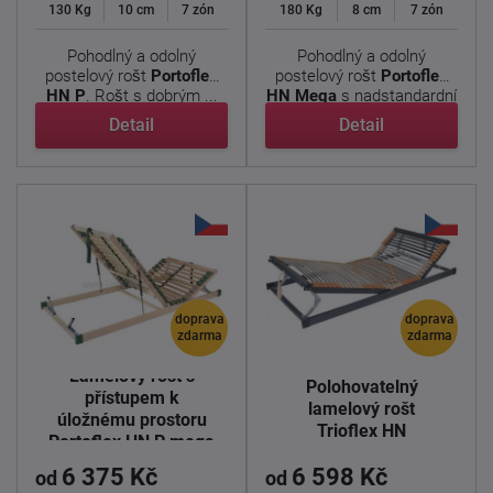
130 Kg
10 cm
7 zón
180 Kg
8 cm
7 zón
Pohodlný a odolný
Pohodlný a odolný
postelový rošt
Portoflex
postelový rošt
Portoflex
HN P
. Rošt s dobrým ...
HN Mega
s nadstandardní
...
Detail
Detail
doprava
doprava
zdarma
zdarma
Lamelový rošt s
Polohovatelný
přístupem k
lamelový rošt
úložnému prostoru
Trioflex HN
Portoflex HN P mega
6 375 Kč
6 598 Kč
od
od