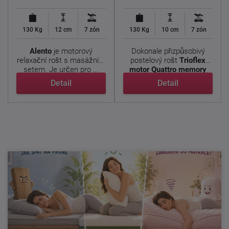
130 Kg
12 cm
7 zón
130 Kg
10 cm
7 zón
Alento
je motorový
Dokonale přizpůsobivý
relaxační rošt s masážním
postelový rošt
Trioflex
setem. Je určen pro ...
motor Quattro memory
pro ...
Detail
Detail