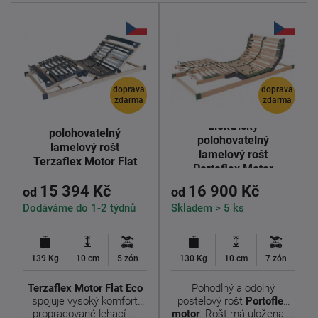
doprava
doprava
zdarma
zdarma
Elektricky
Elektricky
polohovatelný
polohovatelný
lamelový rošt
lamelový rošt
Terzaflex Motor Flat
Portoflex Motor
Eco
15 394 Kč
16 900 Kč
od
od
Dodáváme do 1-2 týdnů
Skladem > 5 ks
139 Kg
10 cm
5 zón
130 Kg
10 cm
7 zón
Terzaflex Motor Flat Eco
Pohodlný a odolný
spojuje vysoký komfort
postelový rošt
Portoflex
propracované lehací ...
motor
. Rošt má uložena ...