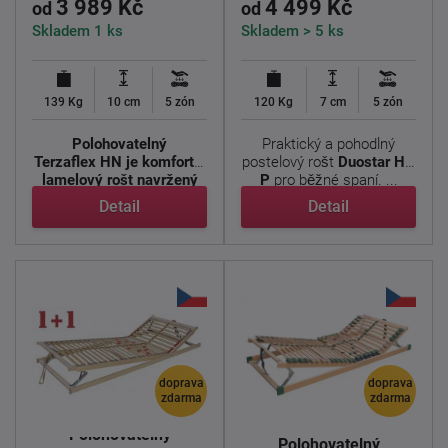
3 989 Kč
4 499 Kč
od
od
Skladem 1 ks
Skladem > 5 ks
139 Kg
10 cm
5 zón
120 Kg
7 cm
5 zón
Polohovatelný
Praktický a pohodlný
Terzaflex HN je komfortní
postelový rošt
Duostar HN
lamelový rošt navržený
P
pro běžné spaní. ...
pro ...
Detail
Detail
doprava
doprava
zdarma
zdarma
Polohovatelný
Polohovatelný