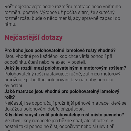
Rošt objednávejte podle rozměru matrace nebo vnitřního
rozměru postele. Výrobce už počítá s tím, že skutečný
rozměr roštu bude o něco menší, aby správně zapadl do
rámu.
Nejčastější dotazy
Pro koho jsou polohovatelné lamelové rošty vhodné?
Jsou vhodné pro každého, kdo chce větší pohodlí při
odpočinku, čtení nebo relaxaci v posteli.
Jaký je rozdíl mezi polohovatelným a motorovým roštem?
Polohovatelný rošt nastavujete ručně, zatímco motorový
umožňuje pohodlné polohování bez námahy pomocí
ovládání.
Jaké matrace jsou vhodné pro polohovatelný lamelový
rošt?
Nejčastěji se doporučují pružnější pěnové matrace, které se
dokážou polohování dobře přizpůsobit.
Kdy dává smysl zvolit polohovatelný rošt místo pevného?
Ve chvíli, kdy nechcete jen běžně spát, ale chcete si v
posteli také pohodlně číst, odpočívat nebo si ulevit při