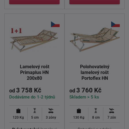
Lamelový rošt
Polohovatelný
Primaplus HN
lamelový rošt
200x80
Portoflex HN
3 758 Kč
3 760 Kč
od
od
Dodáváme do 1-2 týdnů
Skladem > 5 ks
120 Kg
5 cm
3 zóny
130 Kg
8 cm
7 zón