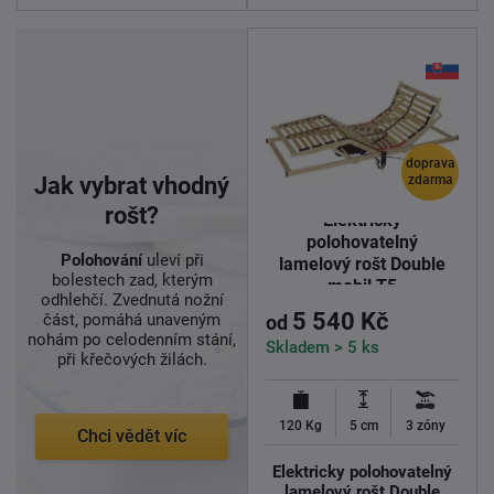
doprava
Jak vybrat vhodný
zdarma
rošt?
Elektricky
polohovatelný
Polohování
uleví při
lamelový rošt Double
bolestech zad, kterým
mobil T5
odhlehčí. Zvednutá nožní
5 540 Kč
část, pomáhá unaveným
od
nohám po celodenním stání,
Skladem > 5 ks
při křečových žilách.
120 Kg
5 cm
3 zóny
Chci vědět víc
Elektricky polohovatelný
lamelový rošt Double