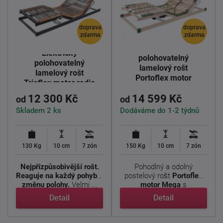
doprava
doprava
zdarma
zdarma
Elektricky
Elektricky
polohovatelný
polohovatelný
lamelový rošt
lamelový rošt
Portoflex motor
Trioflex motor radio
mega
12 300 Kč
14 599 Kč
od
od
Skladem 2 ks
Dodáváme do 1-2 týdnů
130 Kg
10 cm
7 zón
150 Kg
10 cm
7 zón
Nejpřízpůsobivější rošt.
Pohodlný a odolný
Reaguje na každý pohyb a
postelový rošt
Portoflex
změnu polohy.
Velmi ...
motor Mega
s
nadstandardní ...
Detail
Detail