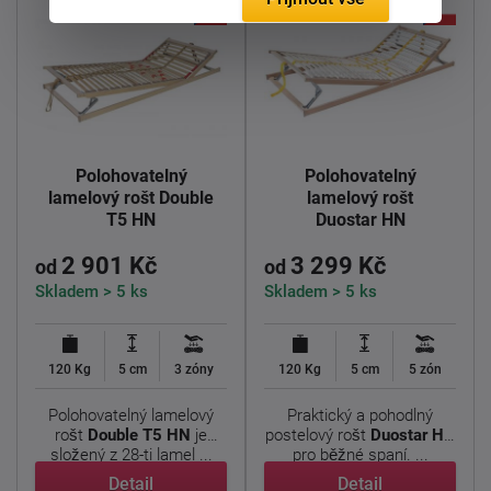
Polohovatelný
Polohovatelný
lamelový rošt Double
lamelový rošt
T5 HN
Duostar HN
2 901 Kč
3 299 Kč
od
od
Skladem > 5 ks
Skladem > 5 ks
120 Kg
5 cm
3 zóny
120 Kg
5 cm
5 zón
Polohovatelný lamelový
Praktický a pohodlný
rošt
Double T5 HN
je
postelový rošt
Duostar HN
složený z 28-ti lamel ...
pro běžné spaní. ...
Detail
Detail