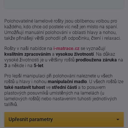
Polohovatelné lamelové rošty jsou oblíbenou volbou pro
každého, kdo chce od postele víc než jen místo na spaní.
Umožňují manuální polohování v oblasti hlavy a nohou,
takže přinášejí větší pohodlí při odpočinku, čtení i relaxaci.
Rošty v naší nabídce na
i-matrace.cz
se vyznačují
kvalitním zpracováním
a
vysokou životností
. Na důkaz
vysoké životnosti je u většiny roštů
prodloužena záruka
na
3
a někde i na
5-let
.
Pro lepší manipulaci při polohování naleznete u všech
roštů u hlavy i nohou
manipulační madlo
. U všech roštů lze
také nastavit tuhost
ve
střední části
a to posuvem
plastových posuvníků umístěných na lamelách (u
lamelových roštů) nebo nastavením tuhosti jednotlivých
talířků.
Upřesnit parametry