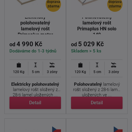
doprava
doprava
zdarma
zdarma
Elektricky
Polohovatelný
polohovatelný
lamelový rošt
lamelový rošt
Primaplus HN solo
Primaplus motor
140
4 990 Kč
5 029 Kč
od
od
Dodáváme do 1-3 týdnů
Skladem > 5 ks
120 Kg
5 cm
3 zóny
120 Kg
5 cm
3 zóny
Elektricky polohovatelný
Polohovatelný
lamelový
lamelový rošt složený z
rošt složený z 28-ti lamel
28-ti lamel uložených ...
uložených ve ...
Detail
Detail