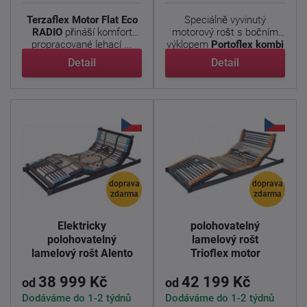
Terzaflex Motor Flat Eco
Speciálně vyvinutý
RADIO
přináší komfort
motorový rošt s bočním
propracované lehací ...
výklopem
Portoflex kombi
P
, ...
Detail
Detail
doprava
doprava
zdarma
zdarma
Elektricky
Elektricky
polohovatelný
polohovatelný
lamelový rošt
lamelový rošt Alento
Trioflex motor
Quattro memory
38 999 Kč
42 199 Kč
od
od
Dodáváme do 1-2 týdnů
Dodáváme do 1-2 týdnů