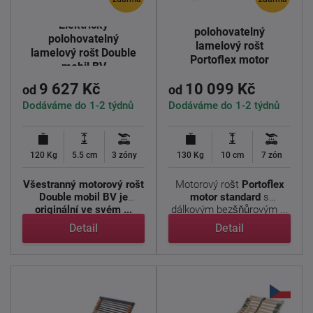
Elektricky
Elektricky
polohovatelný
polohovatelný
lamelový rošt
lamelový rošt Double
Portoflex motor
mobil BV
standard
9 627 Kč
10 099 Kč
od
od
Dodáváme do 1-2 týdnů
Dodáváme do 1-2 týdnů
120 Kg
5.5 cm
3 zóny
130 Kg
10 cm
7 zón
Všestranný motorový rošt
Motorový rošt
Portoflex
Double mobil BV je
motor standard
s
originální ve svém ...
dálkovým bezšňůrovým ...
Detail
Detail