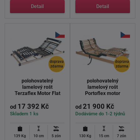
Detail
Detail
doprava
doprava
zdarma
zdarma
Elektricky
Elektricky
polohovatelný
polohovatelný
lamelový rošt
lamelový rošt
Terzaflex Motor Flat
Portoflex motor
Eco radio
kombi P
17 392 Kč
21 900 Kč
od
od
Skladem 1 ks
Dodáváme do 1-2 týdnů
139 Kg
10 cm
5 zón
130 Kg
15 cm
7 zón