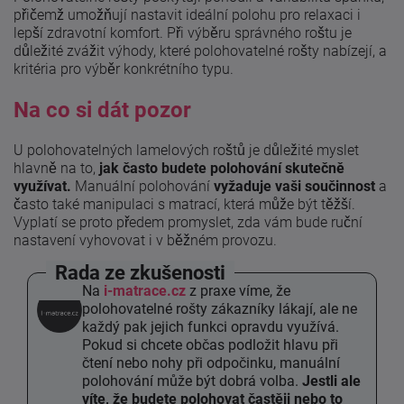
přičemž umožňují nastavit ideální polohu pro relaxaci i
lepší zdravotní komfort. Při výběru správného roštu je
důležité zvážit výhody, které polohovatelné rošty nabízejí, a
kritéria pro výběr konkrétního typu.
Na co si dát pozor
U polohovatelných lamelových roštů je důležité myslet
hlavně na to,
jak často budete polohování skutečně
využívat.
Manuální polohování
vyžaduje vaši součinnost
a
často také manipulaci s matrací, která může být těžší.
Vyplatí se proto předem promyslet, zda vám bude ruční
nastavení vyhovovat i v běžném provozu.
Rada ze zkušenosti
Na
i-matrace.cz
z praxe víme, že
polohovatelné rošty zákazníky lákají, ale ne
každý pak jejich funkci opravdu využívá.
Pokud si chcete občas podložit hlavu při
čtení nebo nohy při odpočinku, manuální
polohování může být dobrá volba.
Jestli ale
víte, že budete polohovat častěji nebo to