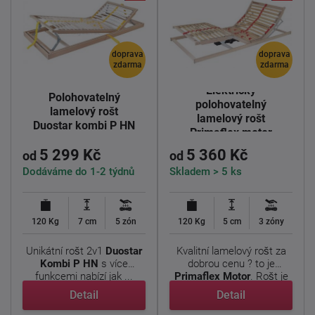
doprava
doprava
zdarma
zdarma
Elektricky
Polohovatelný
polohovatelný
lamelový rošt
lamelový rošt
Duostar kombi P HN
Primaflex motor
5 299 Kč
5 360 Kč
od
od
Dodáváme do 1-2 týdnů
Skladem > 5 ks
120 Kg
7 cm
5 zón
120 Kg
5 cm
3 zóny
Unikátní rošt 2v1
Duostar
Kvalitní lamelový rošt za
Kombi P HN
s více
dobrou cenu ? to je
funkcemi nabízí jak ...
Primaflex Motor
. Rošt je
...
Detail
Detail