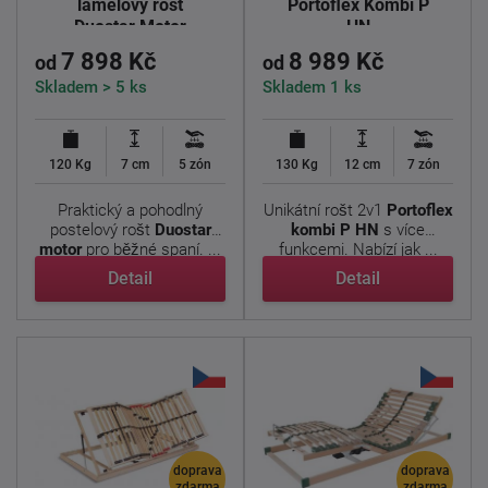
lamelový rošt
Portoflex Kombi P
Duostar Motor
HN
7 898 Kč
8 989 Kč
od
od
Skladem > 5 ks
Skladem 1 ks
120 Kg
7 cm
5 zón
130 Kg
12 cm
7 zón
Praktický a pohodlný
Unikátní rošt 2v1
Portoflex
postelový rošt
Duostar
kombi P HN
s více
motor
pro běžné spaní. ...
funkcemi. Nabízí jak ...
Detail
Detail
doprava
doprava
zdarma
zdarma