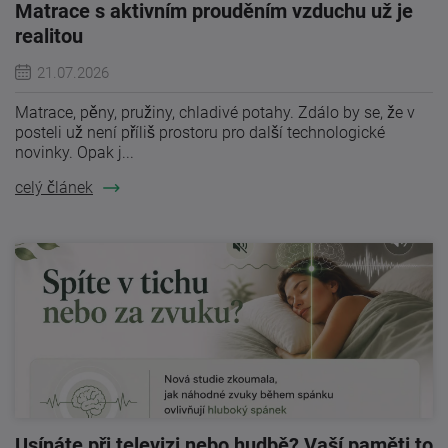
Matrace s aktivním prouděním vzduchu už je
realitou
21.07.2026
Matrace, pěny, pružiny, chladivé potahy. Zdálo by se, že v
posteli už není příliš prostoru pro další technologické
novinky. Opak j...
celý článek
Usínáte při televizi nebo hudbě? Vaší paměti to