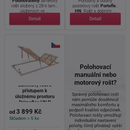
Polohovatelný
lamelový
Pohodlný a odolný
rošt složený z 28-ti lamel
postelový rošt
Portoflex
uložených ve ...
HN
. Rošt s dobrým ...
Detail
Detail
Polohovací
manuální nebo
motorový rošt?
Lamelový rošt s
přístupem k
Správný polohovací rošt
úložnému prostoru
nám pomůže dosáhnout
Primaflex HN P
maximálního komfortu a
podpoří kvalitní odpočinek.
3 899 Kč
od
Polohovací rošty umožňují
Skladem > 5 ks
individuální nastavení
polohy, čímž přinášejí vyšší