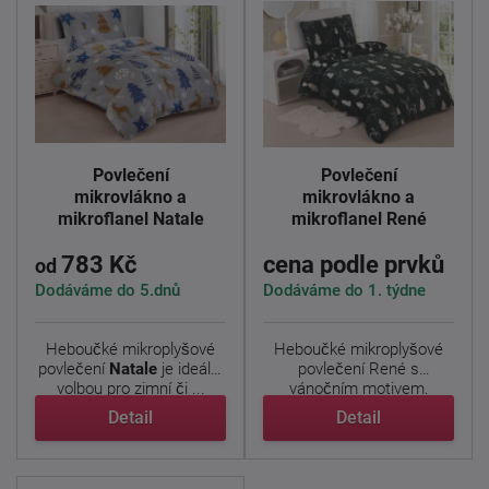
Povlečení
Povlečení
mikrovlákno a
mikrovlákno a
mikroflanel Natale
mikroflanel René
783 Kč
cena podle prvků
od
Dodáváme do 5.dnů
Dodáváme do 1. týdne
Heboučké mikroplyšové
Heboučké mikroplyšové
povlečení
Natale
je ideální
povlečení René s
volbou pro zimní či ...
vánočním motivem.
Povlečení ...
Detail
Detail