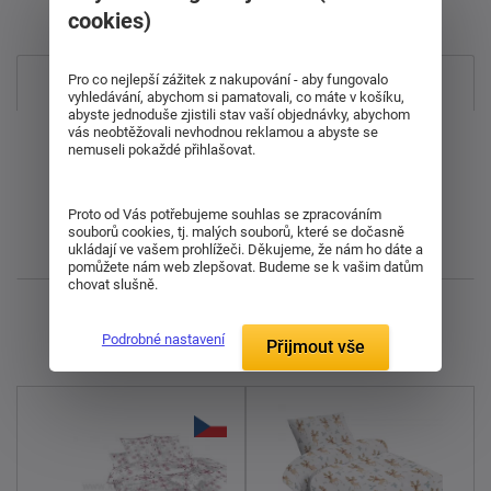
Položek na zobrazení:
cookies)
Pro co nejlepší zážitek z nakupování - aby fungovalo
Nejprodávanější
vyhledávání, abychom si pamatovali, co máte v košíku,
abyste jednoduše zjistili stav vaší objednávky, abychom
vás neobtěžovali nevhodnou reklamou a abyste se
Od nejdražšího
nemuseli pokaždé přihlašovat.
Od nejlevnějšího
Proto od Vás potřebujeme souhlas se zpracováním
souborů cookies, tj. malých souborů, které se dočasně
Nejnovější
ukládají ve vašem prohlížeči. Děkujeme, že nám ho dáte a
pomůžete nám web zlepšovat. Budeme se k vašim datům
chovat slušně.
Zobrazuji 1 - 7 z 7
Podrobné nastavení
Přijmout vše