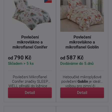
Povlečení
Povlečení
mikrovlákno a
mikrovlákno a
mikroflanel Conifer
mikroflanel Goblin
790 Kč
587 Kč
od
od
Skladem > 5 ks
Dodáváme do 5.dnů
Povlečení Mikroflanel
Heboučké mikroplyšové
Conifer značky SLEEP
povlečení
Goblin
je ideální
WELL přináší do ložnice ...
volbou pro zimní či ...
Detail
Detail