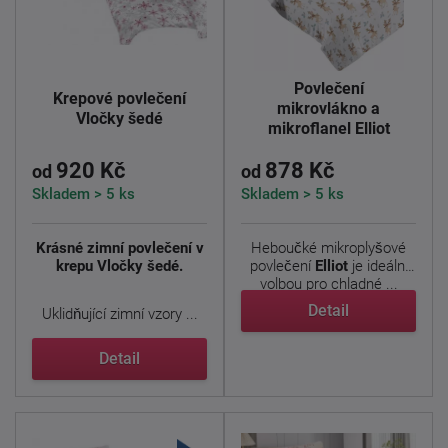
Povlečení
Krepové povlečení
mikrovlákno a
Vločky šedé
mikroflanel Elliot
920 Kč
878 Kč
od
od
Skladem > 5 ks
Skladem > 5 ks
Krásné zimní povlečení v
Heboučké mikroplyšové
krepu Vločky šedé.
povlečení
Elliot
je ideální
volbou pro chladné ...
Detail
Uklidňující zimní vzory ...
Detail