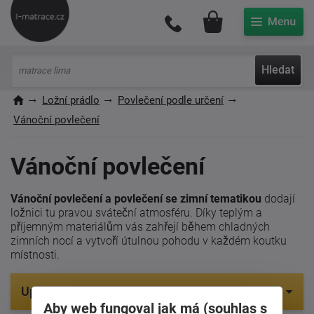
Můj účet
Hledat
Ložní prádlo
Povlečení podle určení
Vánoční povlečení
Vánoční povlečení
Vánoční povlečení a povlečení se zimní tematikou
dodají
ložnici tu pravou sváteční atmosféru. Díky teplým a
příjemným materiálům vás zahřejí během chladných
zimních nocí a vytvoří útulnou pohodu v každém koutku
místnosti.
Upřesnit parametry
Aby web fungoval jak má (souhlas s