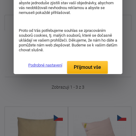
abyste jednoduše zjistili stav vaší objednávky, abychom
Položek na zobrazení:
3
vás neobtěžovali nevhodnou reklamou a abyste se
nemuseli pokaždé přihlašovat.
Nejprodávanější
Proto od Vás potřebujeme souhlas se zpracováním
souborů cookies, tj. malých souborů, které se dočasně
Od nejdražšího
ukládají ve vašem prohlížeči. Děkujeme, že nám ho dáte a
pomůžete nám web zlepšovat. Budeme se k vašim datům
chovat slušně.
Od nejlevnějšího
Podrobné nastavení
Přijmout vše
Nejnovější
Zobrazuji 1 - 3 z 3