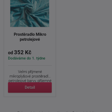
Prostěradlo Mikro
petrolejové
352 Kč
od
Dodáváme do 1. týdne
Velmi příjmené
mikroplyšové prostěradlo
petrolejové barvy, příjemné
na ...
Detail