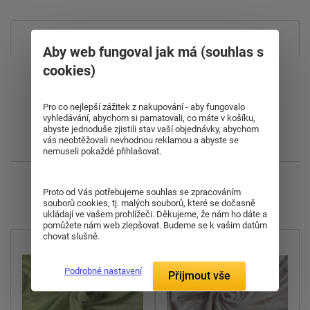
Nejprodávanější
Aby web fungoval jak má (souhlas s
cookies)
Od nejdražšího
Od nejlevnějšího
Pro co nejlepší zážitek z nakupování - aby fungovalo
vyhledávání, abychom si pamatovali, co máte v košíku,
abyste jednoduše zjistili stav vaší objednávky, abychom
vás neobtěžovali nevhodnou reklamou a abyste se
Nejnovější
nemuseli pokaždé přihlašovat.
Zobrazuji 1 - 11 z 11
Proto od Vás potřebujeme souhlas se zpracováním
souborů cookies, tj. malých souborů, které se dočasně
ukládají ve vašem prohlížeči. Děkujeme, že nám ho dáte a
pomůžete nám web zlepšovat. Budeme se k vašim datům
chovat slušně.
Podrobné nastavení
Přijmout vše