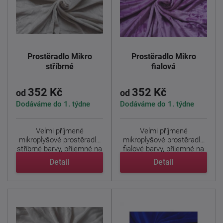
Prostěradlo Mikro
Prostěradlo Mikro
stříbrné
fialová
352 Kč
352 Kč
od
od
Dodáváme do 1. týdne
Dodáváme do 1. týdne
Velmi příjmené
Velmi příjmené
mikroplyšové prostěradlo
mikroplyšové prostěradlo
stříbrné barvy, příjemné na
fialové barvy, příjemné na
...
...
Detail
Detail