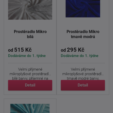
Prostěradlo Mikro
Prostěradlo Mikro
bílá
tmavě modrá
515 Kč
295 Kč
od
od
Dodáváme do 1. týdne
Dodáváme do 1. týdne
Velmi příjmené
Velmi příjmené
mikroplyšové prostěradlo
mikroplyšové prostěradlo
bílé barvy, příjemné na
tmavě modré barvy,
dotek, ...
příjemné na ...
Detail
Detail