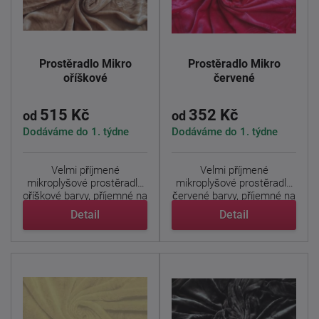
Prostěradlo Mikro
Prostěradlo Mikro
oříškové
červené
515 Kč
352 Kč
od
od
Dodáváme do 1. týdne
Dodáváme do 1. týdne
Velmi příjmené
Velmi příjmené
mikroplyšové prostěradlo
mikroplyšové prostěradlo
oříškové barvy, příjemné na
červené barvy, příjemné na
...
...
Detail
Detail