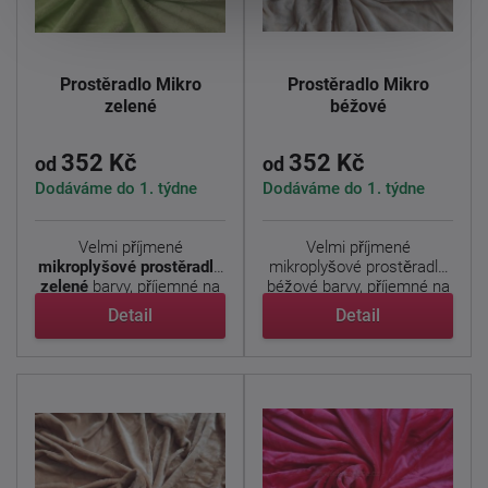
Prostěradlo Mikro
Prostěradlo Mikro
zelené
béžové
352 Kč
352 Kč
od
od
Dodáváme do 1. týdne
Dodáváme do 1. týdne
Velmi příjmené
Velmi příjmené
mikroplyšové prostěradlo
mikroplyšové prostěradlo
zelené
barvy,
příjemné na
béžové barvy, příjemné na
...
...
Detail
Detail