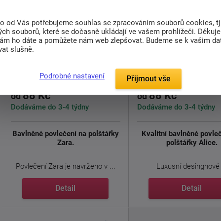
to od Vás potřebujeme souhlas se zpracováním souborů cookies, tj
ch souborů, které se dočasně ukládají ve vašem prohlížeči. Děkuj
nám ho dáte a pomůžete nám web zlepšovat. Budeme se k vašim d
at slušně.
Povlak na polštář Zara
Povlak na polštář A
Podrobné nastavení
Přijmout vše
88 Kč
88 Kč
od
od
Dodáváme do 3-4 týdny
Dodáváme do 3-4 týdny
Bavlněné povlečení na polštářky
Kvalitní bavlněné povle
Zara.
polštářky Alice.
Povlečení Zara je navrženo v ...
Luxusní desingnové .
Detail
Detail