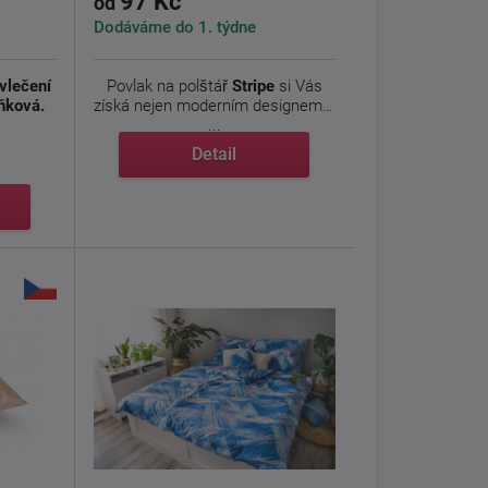
97 Kč
od
Dodáváme do 1. týdne
vlečení
Povlak na polštář
Stripe
si Vás
ňková.
získá nejen moderním designem s
...
Detail