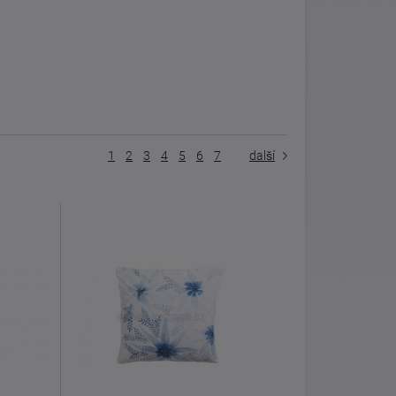
1
2
3
4
5
6
7
další