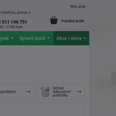
Můj účet
 telefonu, pomoc s
Prázdný košík
0
511 146 751
00 - 17:00 hod.
ytek
Bytový textil
Akce / slevy
Dětské
 povlečení
dekorativní
polštářky