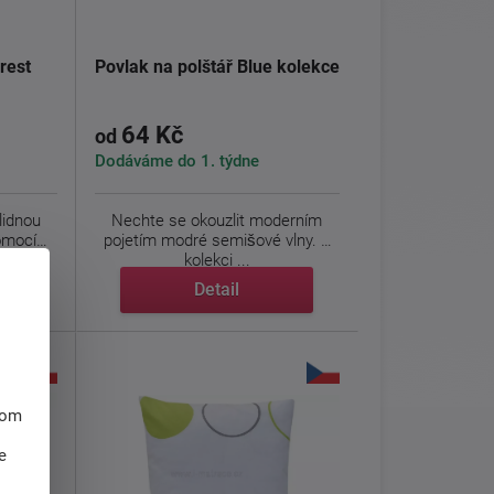
rest
Povlak na polštář Blue kolekce
64 Kč
od
Dodáváme do 1. týdne
lidnou
Nechte se okouzlit moderním
omocí
pojetím modré semišové vlny. V
kolekci ...
Detail
hom
e