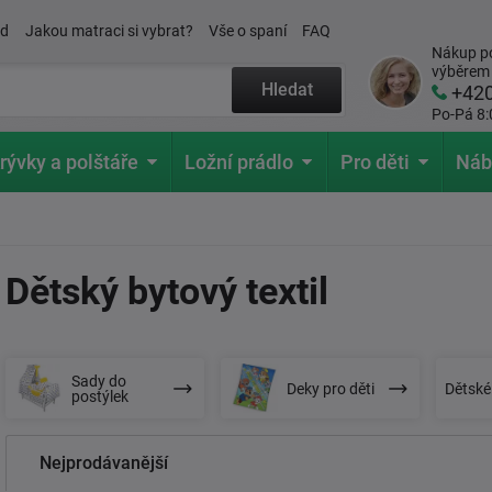
ád
Jakou matraci si vybrat?
Vše o spaní
FAQ
Nákup po
výběrem
Hledat
+42
Po-Pá 8:
rývky a polštáře
Ložní prádlo
Pro děti
Náb
Dětský bytový textil
Sady do
Deky pro děti
Dětské
postýlek
Nejprodávanější