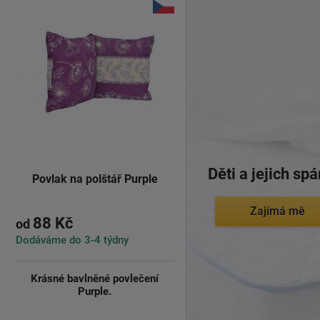
Děti a jejich sp
Povlak na polštář Purple
Zajímá mě
88 Kč
od
Dodáváme do 3-4 týdny
Krásné bavlněné povlečení
Purple.