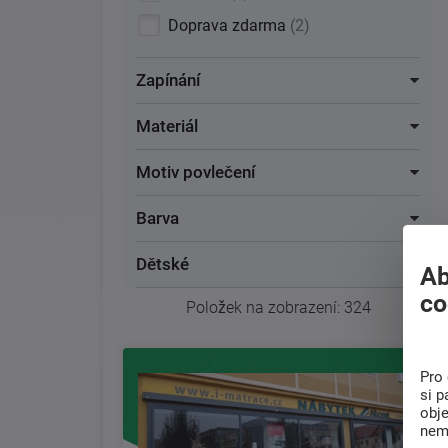
Doprava zdarma
2
Zapínání
Materiál
Motiv povlečení
Barva
Dětské
Ab
co
Položek na zobrazení:
324
Pro 
si p
obj
nem