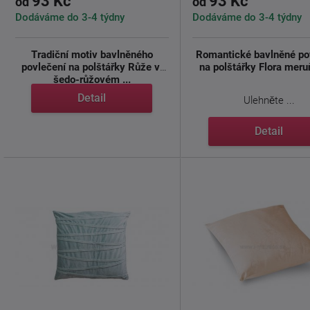
93 Kč
93 Kč
od
od
Dodáváme do 3-4 týdny
Dodáváme do 3-4 týdny
Tradiční motiv bavlněného
Romantické bavlněné po
povlečení na polštářky Růže v
na polštářky Flora meru
šedo-růžovém ...
Detail
Ulehněte ...
Detail