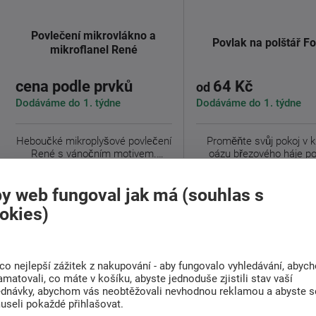
Povlečení mikrovlákno a
Povlak na polštář Fo
mikroflanel René
cena podle prvků
64 Kč
od
Dodáváme do 1. týdne
Dodáváme do 1. týdne
Heboučké mikroplyšové povlečení
Proměňte svůj pokoj v k
René s vánočním motivem.
oázu březového háje p
Povlečení ...
povláčků na ...
Detail
Detail
y web fungoval jak má (souhlas s
okies)
co nejlepší zážitek z nakupování - aby fungovalo vyhledávání, abyc
amatovali, co máte v košíku, abyste jednoduše zjistili stav vaší
ednávky, abychom vás neobtěžovali nevhodnou reklamou a abyste s
useli pokaždé přihlašovat.