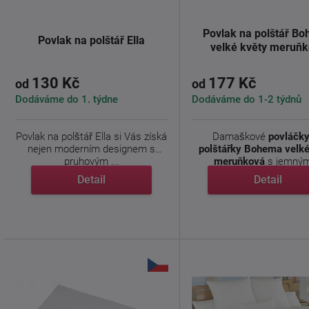
Povlak na polštář B
Povlak na polštář Ella
velké květy meruň
130 Kč
177 Kč
od
od
Dodáváme do 1. týdne
Dodáváme do 1-2 týdnů
Povlak na polštář Ella si Vás získá
Damaškové
povláčky
nejen moderním designem s
polštářky Bohema velké
pruhovým ...
meruňková
s jemným 
Detail
Detail