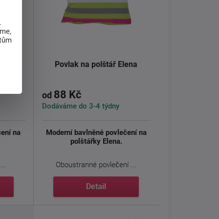
.
eme,
atům
lice
Povlak na polštář Elena
88 Kč
od
Dodáváme do 3-4 týdny
čení na
Moderní bavlněné povlečení na
polštářky Elena.
..
Oboustranné povlečení ...
Detail