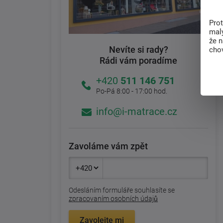
Pro
malý
že 
Nevíte si rady?
chov
Rádi vám poradíme
+420
511 146 751
Po-Pá 8:00 - 17:00 hod.
info@i-matrace.cz
Zavoláme vám zpět
Odesláním formuláře souhlasíte se
zpracovaním osobních údajů
Zavolejte mi