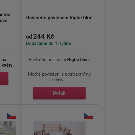
ohema
Bavlněné povlečení Righe blue
ková
244 Kč
od
Dodáváme do 1. týdne
 na
Bavlněné povlečení
Righe blue.
 květy
...
Modré povlečení s abstraktnímy
motivy ...
Detail