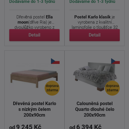
Dodáváme do 1-3 týdnů
Dodáváme do 1-3 týdnů
Dřevěná postel
Ella
Postel Karlo klasik
je
moon
(dříve Ria) je
vyrobena z kvalitní
dvoulůžko vyrobeno z
laminofolie o tloušťce 32
laminované ...
...
Detail
Detail
doprava
doprava
zdarma
zdarma
Dřevěná postel Karlo
Čalouněná postel
s nízkým čelem
Quarto dlouhé čelo
200x90cm
200x90cm
9 245 Kč
6 394 Kč
od
od