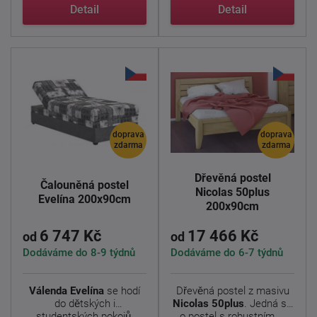
Jedná ...
Detail
Detail
doprava
doprava
zdarma
zdarma
Dřevěná postel
Čalouněná postel
Nicolas 50plus
Evelína 200x90cm
200x90cm
6 747 Kč
17 466 Kč
od
od
Dodáváme do 8-9 týdnů
Dodáváme do 6-7 týdnů
Válenda Evelína
se hodí
Dřevěná postel z masivu
do dětských i
Nicolas 50plus
. Jedná se
studentských pokojů.
o postel s robustním ...