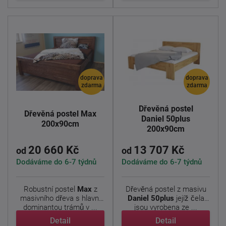
doprava
doprava
zdarma
zdarma
Dřevěná postel
Dřevěná postel Max
Daniel 50plus
200x90cm
200x90cm
20 660 Kč
13 707 Kč
od
od
Dodáváme do 6-7 týdnů
Dodáváme do 6-7 týdnů
Robustní postel
Max
z
Dřevěná postel z masivu
masivního dřeva s hlavní
Daniel
50plus
jejíž čela
dominantou trámů v ...
jsou vyrobena ze ...
Detail
Detail