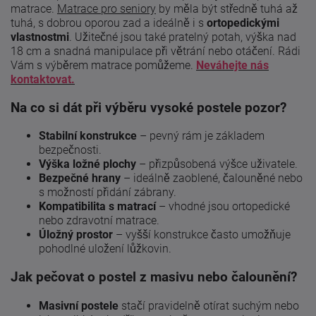
matrace.
Matrace pro seniory
by měla být středně tuhá až
tuhá, s dobrou oporou zad a ideálně i s
ortopedickými
vlastnostmi
. Užitečné jsou také pratelný potah, výška nad
18 cm a snadná manipulace při větrání nebo otáčení. Rádi
Vám s výběrem matrace pomůžeme.
Neváhejte nás
kontaktovat.
Na co si dát při výběru vysoké postele pozor?
Stabilní konstrukce
– pevný rám je základem
bezpečnosti.
Výška ložné plochy
– přizpůsobená výšce uživatele.
Bezpečné hrany
– ideálně zaoblené, čalouněné nebo
s možností přidání zábrany.
Kompatibilita s matrací
– vhodné jsou ortopedické
nebo zdravotní matrace.
Úložný prostor
– vyšší konstrukce často umožňuje
pohodlné uložení lůžkovin.
Jak pečovat o postel z masivu nebo čalounění?
Masivní postele
stačí pravidelně otírat suchým nebo