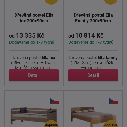
Dřevěná postel Ella
Dřevěná postel Ella
lux 200x90cm
Family 200x90cm
13 335 Kč
10 814 Kč
od
od
Dodáváme do 1-3 týdnů
Dodáváme do 1-3 týdnů
Dřevěná postel
Ella lux
Dřevěná postel
Ella family
(dříve Lea nebo Felisa) je
(dříve Sibu) je dvoulůžko
dvoulůžko vyrobeno ...
vyrobeno z ...
Detail
Detail
doprava
doprava