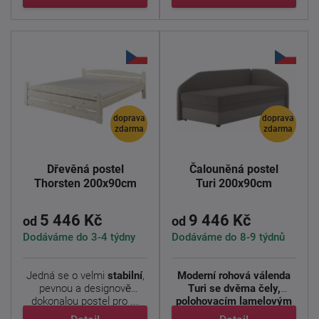
doprava
doprava
zdarma
zdarma
Dřevěná postel
Čalouněná postel
Thorsten 200x90cm
Turi 200x90cm
5 446 Kč
9 446 Kč
od
od
Dodáváme do 3-4 týdny
Dodáváme do 8-9 týdnů
Jedná se o velmi
stabilní
,
Moderní rohová válenda
pevnou a designově
Turi se dvěma čely,
dokonalou postel pro ...
polohovacím lamelovým
...