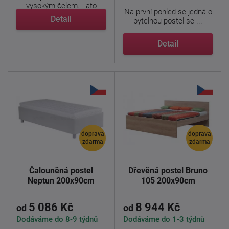
vysokým čelem. Tato
Na první pohled se jedná o
postel je ...
Detail
bytelnou postel se ...
Detail
doprava
doprava
zdarma
zdarma
Čalouněná postel
Dřevěná postel Bruno
Neptun 200x90cm
105 200x90cm
5 086 Kč
8 944 Kč
od
od
Dodáváme do 8-9 týdnů
Dodáváme do 1-3 týdnů