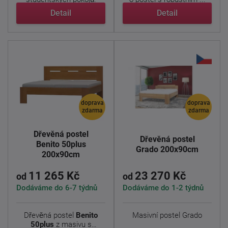
Kombinace ...
Detail
Detail
doprava
doprava
zdarma
zdarma
Dřevěná postel
Dřevěná postel
Benito 50plus
Grado 200x90cm
200x90cm
11 265 Kč
23 270 Kč
od
od
Dodáváme do 6-7 týdnů
Dodáváme do 1-2 týdnů
Dřevěná postel
Benito
Masivní postel Grado
50plus
z masivu s