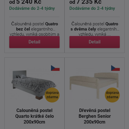
5 240 Kč
7 235 Kč
od
od
Dodáváme do 2-4 týdny
Dodáváme do 2-4 týdny
Čalouněná postel
Quatro
Čalouněná postel
Quatro
bez čel
elegantního
s dvěma čely
elegantního
vzhledu, vyniká osobitým a
vzhledu, vyniká ...
...
Detail
Detail
doprava
doprava
zdarma
zdarma
Čalouněná postel
Dřevěná postel
Quarto krátké čelo
Berghen Senior
200x90cm
200x90cm