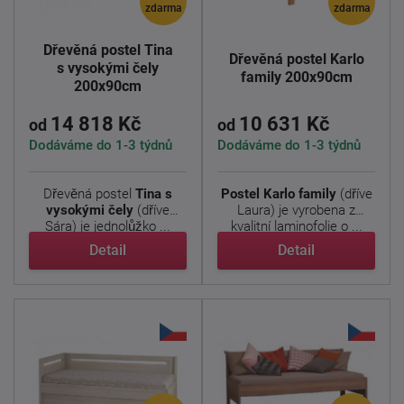
zdarma
zdarma
Dřevěná postel Tina
Dřevěná postel Karlo
s vysokými čely
family 200x90cm
200x90cm
14 818 Kč
10 631 Kč
od
od
Dodáváme do 1-3 týdnů
Dodáváme do 1-3 týdnů
Dřevěná postel
Tina s
Postel Karlo family
(dříve
vysokými čely
(dříve
Laura) je vyrobena z
Sára) je jednolůžko ...
kvalitní laminofolie o ...
Detail
Detail