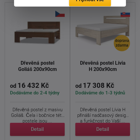
doprava
zdarma
Dřevěná postel
Dřevěná postel Lívia
Goliáš 200x90cm
H 200x90cm
16 432 Kč
17 308 Kč
od
od
Dodáváme do 2-4 týdny
Dodáváme do 1-3 týdnů
Dřevěná postel z masivu
Dřevěná postel Lívia H
Goliáš. Čela i bočnice této
přináší nadčasový design
postele jsou ...
a funkčnost do Vaší ...
Detail
Detail