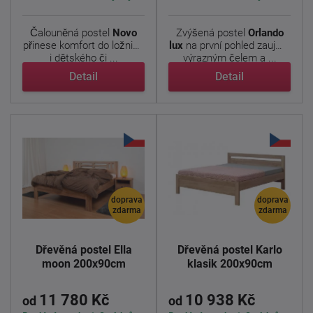
Čalouněná postel
Novo
Zvýšená postel
Orlando
přinese komfort do ložnice
lux
na první pohled zaujme
i dětského či ...
výrazným čelem a ...
Detail
Detail
doprava
doprava
zdarma
zdarma
Dřevěná postel Ella
Dřevěná postel Karlo
moon 200x90cm
klasik 200x90cm
11 780 Kč
10 938 Kč
od
od