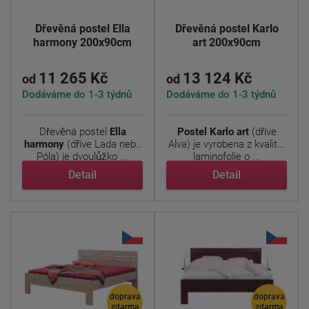
Dřevěná postel Ella
Dřevěná postel Karlo
harmony 200x90cm
art 200x90cm
11 265 Kč
13 124 Kč
od
od
Dodáváme do 1-3 týdnů
Dodáváme do 1-3 týdnů
Dřevěná postel
Ella
Postel Karlo art
(dříve
harmony
(dříve Lada nebo
Alva) je vyrobena z kvalitní
Póla) je dvoulůžko ...
laminofolie o ...
Detail
Detail
doprava
doprava
zdarma
zdarma