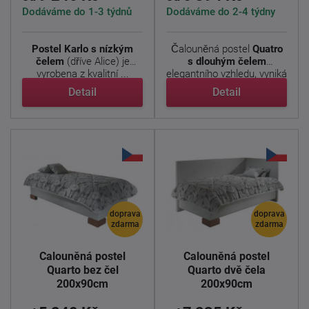
Dodáváme do 1-3 týdnů
Dodáváme do 2-4 týdny
Postel Karlo s nízkým
Čalouněná postel
Quatro
čelem
(dříve Alice) je
s dlouhým čelem
vyrobena z kvalitní ...
elegantního vzhledu, vyniká
...
Detail
Detail
doprava
doprava
zdarma
zdarma
Čalouněná postel
Čalouněná postel
Quarto bez čel
Quarto dvě čela
200x90cm
200x90cm