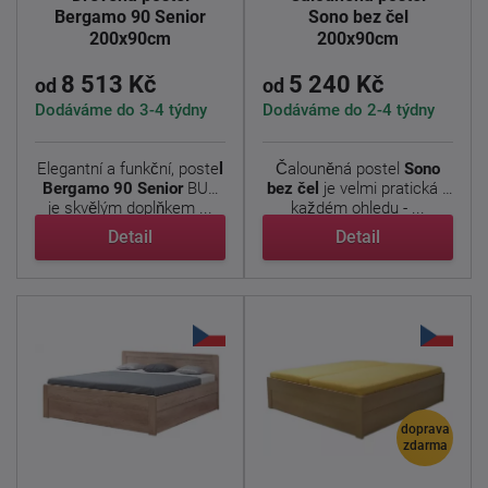
Bergamo 90 Senior
Sono bez čel
200x90cm
200x90cm
8 513 Kč
5 240 Kč
od
od
Dodáváme do 3-4 týdny
Dodáváme do 2-4 týdny
Elegantní a funkční, poste
l
Čalouněná postel
Sono
Bergamo 90 Senior
BUK
bez čel
je velmi pratická v
je skvělým doplňkem ...
každém ohledu - ...
Detail
Detail
doprava
zdarma