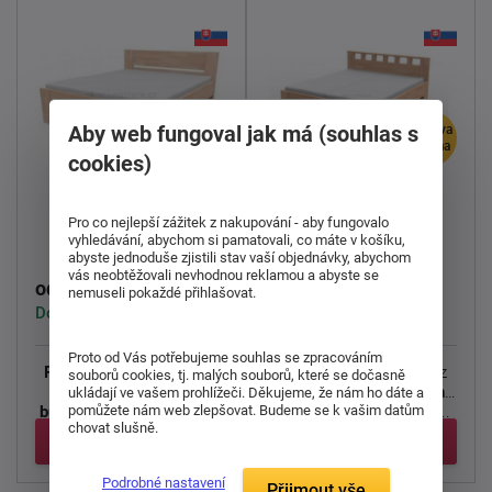
Aby web fungoval jak má (souhlas s
doprava
doprava
zdarma
zdarma
cookies)
Dřevěná postel
Dřevěná postel Lucia
Pro co nejlepší zážitek z nakupování - aby fungovalo
Nikoleta 200x90cm
200x90cm
vyhledávání, abychom si pamatovali, co máte v košíku,
abyste jednoduše zjistili stav vaší objednávky, abychom
vás neobtěžovali nevhodnou reklamou a abyste se
14 806 Kč
18 091 Kč
od
od
nemuseli pokaždé přihlašovat.
Dodáváme do 1-3 týdnů
Dodáváme do 1-3 týdnů
Proto od Vás potřebujeme souhlas se zpracováním
Postel Nikoleta s plným
Postel Lucia
se vyrábí z
souborů cookies, tj. malých souborů, které se dočasně
čelem
se vyrábí z
bukového
nebo
dubového
ukládají ve vašem prohlížeči. Děkujeme, že nám ho dáte a
pomůžete nám web zlepšovat. Budeme se k vašim datům
bukového
nebo
dubového
masivu o síle 40 mm a ...
chovat slušně.
...
Detail
Detail
Podrobné nastavení
Přijmout vše