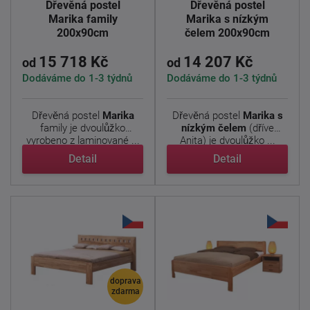
Dřevěná postel
Dřevěná postel
Marika family
Marika s nízkým
200x90cm
čelem 200x90cm
15 718 Kč
14 207 Kč
od
od
Dodáváme do 1-3 týdnů
Dodáváme do 1-3 týdnů
Dřevěná postel
Marika
Dřevěná postel
Marika s
family je dvoulůžko
nízkým čelem
(dříve
vyrobeno z laminované ...
Anita) je dvoulůžko ...
Detail
Detail
doprava
zdarma