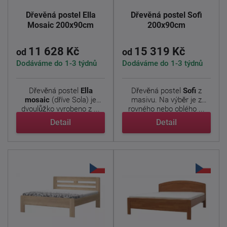
Dřevěná postel Ella
Dřevěná postel Sofi
Mosaic 200x90cm
200x90cm
11 628 Kč
15 319 Kč
od
od
Dodáváme do 1-3 týdnů
Dodáváme do 1-3 týdnů
Dřevěná postel
Ella
Dřevěná postel
Sofi
z
mosaic
(dříve Sola) je
masivu. Na výběr je z
dvoulůžko vyrobeno z ...
rovného nebo oblého ...
Detail
Detail