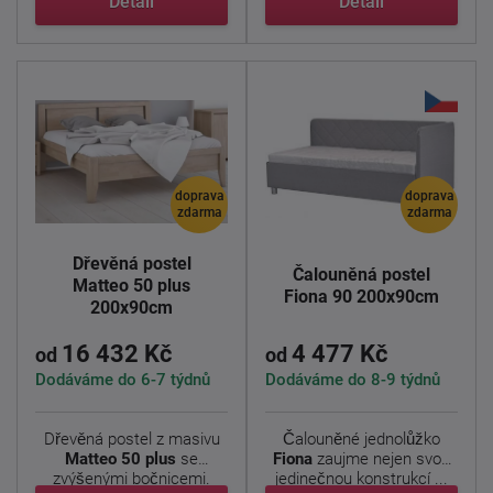
Detail
Detail
doprava
doprava
zdarma
zdarma
Dřevěná postel
Čalouněná postel
Matteo 50 plus
Fiona 90 200x90cm
200x90cm
16 432 Kč
4 477 Kč
od
od
Dodáváme do 6-7 týdnů
Dodáváme do 8-9 týdnů
Dřevěná postel z masivu
Čalouněné jednolůžko
Matteo 50 plus
se
Fiona
zaujme nejen svou
zvýšenými bočnicemi.
jedinečnou konstrukcí ...