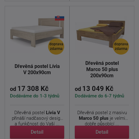
doprava
doprava
zdarma
zdarma
Dřevěná postel
Dřevěná postel Lívia
Marco 50 plus
V 200x90cm
200x90cm
17 308 Kč
13 049 Kč
od
od
Dodáváme do 1-3 týdnů
Dodáváme do 6-7 týdnů
Dřevěná postel
Lívia V
Dřevěná postel z masivu
přináší nadčasový design
Marco 50 plus
je velmi
a funkčnost do Vaší ...
dobře působící ...
Detail
Detail