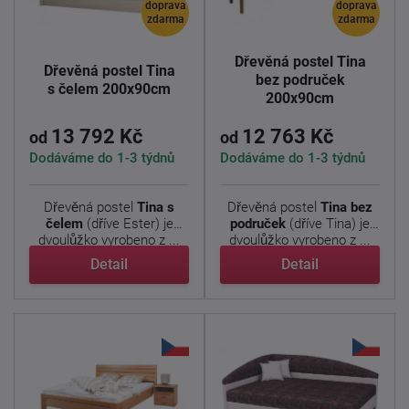
doprava
doprava
zdarma
zdarma
Dřevěná postel Tina
Dřevěná postel Tina
bez područek
s čelem 200x90cm
200x90cm
13 792 Kč
12 763 Kč
od
od
Dodáváme do 1-3 týdnů
Dodáváme do 1-3 týdnů
Dřevěná postel
Tina s
Dřevěná postel
Tina bez
čelem
(dříve Ester) je
područek
(dříve Tina) je
dvoulůžko vyrobeno z ...
dvoulůžko vyrobeno z ...
Detail
Detail