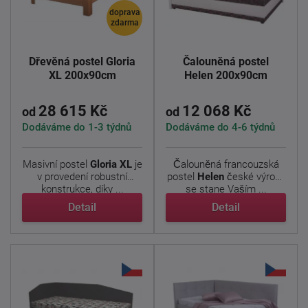
doprava
zdarma
Dřevěná postel Gloria
Čalouněná postel
XL 200x90cm
Helen 200x90cm
28 615 Kč
12 068 Kč
od
od
Dodáváme do 1-3 týdnů
Dodáváme do 4-6 týdnů
Masivní postel
Gloria XL
je
Čalouněná francouzská
v provedení robustní
postel
Helen
české výroby
konstrukce, díky ...
se stane Vaším ...
Detail
Detail