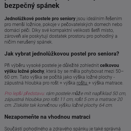
bezpečný spánek
Jednolůžkové postele pro seniory
jsou ideálním řešením
pro menší ložnice, pokoje v pečovatelských domech nebo
domácí péči. Díky své kompaktní velikosti šetří místo,
zároveň ale poskytují dostatek prostoru pro pohodlný a
ničím nerušený spánek.
Jak vybrat jednolůžkovou postel pro seniora?
Při výběru vysoké postele je důležité zohlednit
celkovou
výšku ložné plochy
, která by se měla pohybovat mezi 50–
60 cm. Tato výška se počítá jako výška ložné plochy -
zápustná hloubka pro rošt + výška
roštu
+ výška matrace.
Pro lepší představu:
rám postele může mít například 50 cm,
zápustná hloubka pro rošt 11 cm, rošt 5 cm a matrace 20
cm. Získáte tak konečnou výšku ložné plochy 64 cm.
Nezapomeňte na vhodnou matraci
Součástí pohodlného a zdravého spánku je také správná