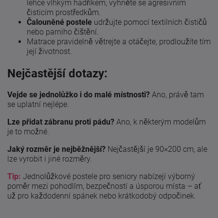
lehce vlhkým hadříkem, vyhněte se agresivním
čisticím prostředkům.
Čalouněné postele
udržujte pomocí textilních čističů
nebo parního čištění.
Matrace pravidelně větrejte a otáčejte, prodloužíte tím
její životnost.
Nejčastější dotazy:
Vejde se jednolůžko i do malé místnosti?
Ano, právě tam
se uplatní nejlépe.
Lze přidat zábranu proti pádu?
Ano, k některým modelům
je to možné.
Jaký rozměr je nejběžnější?
Nejčastější je 90×200 cm, ale
lze vyrobit i jiné rozměry.
Tip:
Jednolůžkové postele pro seniory nabízejí výborný
poměr mezi pohodlím, bezpečností a úsporou místa – ať
už pro každodenní spánek nebo krátkodobý odpočinek.