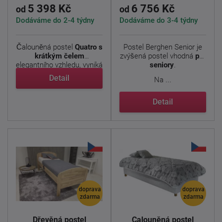
5 398 Kč
6 756 Kč
od
od
Dodáváme do 2-4 týdny
Dodáváme do 3-4 týdny
Čalouněná postel
Quatro s
Postel Berghen Senior je
krátkým čelem
zvýšená postel vhodná
pro
elegantního vzhledu, vyniká
seniory
.
...
Detail
Na ...
Detail
doprava
doprava
zdarma
zdarma
Dřevěná postel
Čalouněná postel