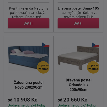
Kvalitní válenda Neptun s
Dřevěná postel
Bruno 105
polohovacím lamelovým
se zvýšeným čelem v
roštem. Postel má ...
novém dekoru Dub
nebraska ...
Detail
Detail
doprava
doprava
zdarma
zdarma
Dřevěná postel
Čalouněná postel
Orlando lux
Novo 200x90cm
200x90cm
10 908 Kč
20 660 Kč
od
od
Dodáváme do 2-4 týdny
Dodáváme do 6-7 týdnů