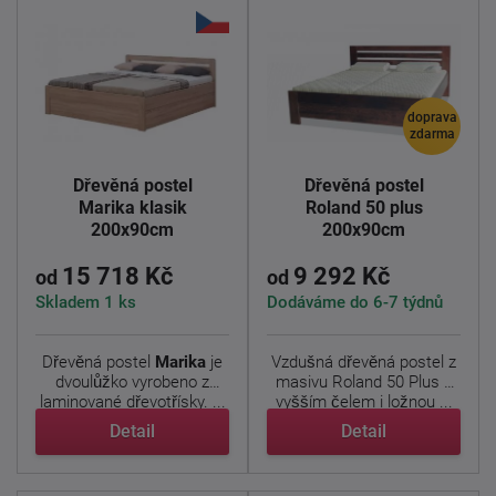
doprava
zdarma
Dřevěná postel
Dřevěná postel
Marika klasik
Roland 50 plus
200x90cm
200x90cm
15 718 Kč
9 292 Kč
od
od
Skladem 1 ks
Dodáváme do 6-7 týdnů
Dřevěná postel
Marika
je
Vzdušná dřevěná postel z
dvoulůžko vyrobeno z
masivu Roland 50 Plus z
laminované dřevotřísky. ...
vyšším čelem i ložnou ...
Detail
Detail