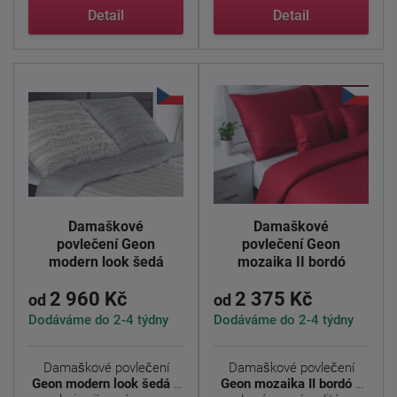
květinovým ...
Detail
Detail
Damaškové
Damaškové
povlečení Geon
povlečení Geon
modern look šedá
mozaika II bordó
2 960 Kč
2 375 Kč
od
od
Dodáváme do 2-4 týdny
Dodáváme do 2-4 týdny
Damaškové povlečení
Damaškové povlečení
Geon modern look šedá
s
Geon mozaika II bordó
s