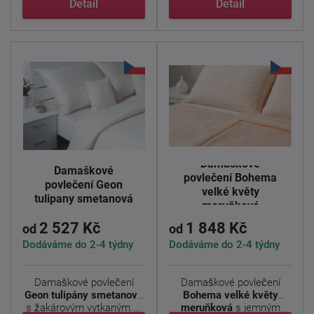
Detail
Detail
Damaškové
Damaškové
povlečení Bohema
povlečení Geon
velké květy
tulipany smetanová
meruňková
2 527 Kč
1 848 Kč
od
od
Dodáváme do 2-4 týdny
Dodáváme do 2-4 týdny
Damaškové povlečení
Damaškové povlečení
Geon tulipány smetanová
Bohema velké květy
s žakárovým vytkaným ...
meruňková
s jemným