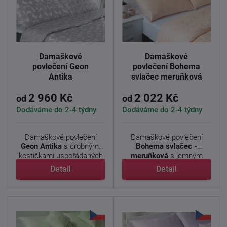
Damaškové
Damaškové
povlečení Geon
povlečení Bohema
Antika
svlačec meruňková
2 960 Kč
2 022 Kč
od
od
Dodáváme do 2-4 týdny
Dodáváme do 2-4 týdny
Damaškové povlečení
Damaškové povlečení
Geon Antika
s drobnými
Bohema svlačec -
kostičkami uspořádaných
meruňková
s jemným
do ...
květinovým ...
Detail
Detail