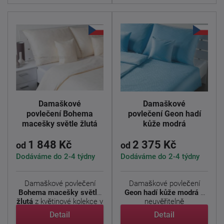
Damaškové
Damaškové
povlečení Bohema
povlečení Geon hadí
macešky světle žlutá
kůže modrá
1 848 Kč
2 375 Kč
od
od
Dodáváme do 2-4 týdny
Dodáváme do 2-4 týdny
Damaškové povlečení
Damaškové povlečení
Bohema macešky světle
Geon hadí kůže modrá
s
žlutá
z květinové kolekce v
neuvěřitelně
...
propracovaným ...
Detail
Detail