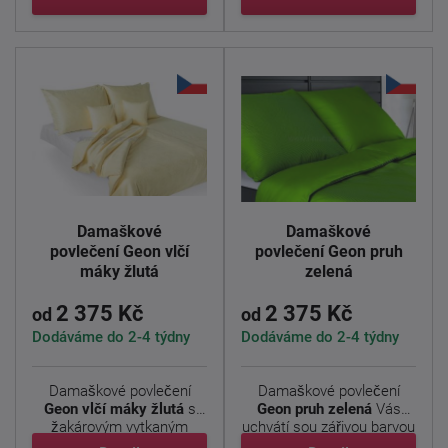
Damaškové
Damaškové
povlečení Geon vlčí
povlečení Geon pruh
máky žlutá
zelená
2 375 Kč
2 375 Kč
od
od
Dodáváme do 2-4 týdny
Dodáváme do 2-4 týdny
Damaškové povlečení
Damaškové povlečení
Geon vlčí máky žlutá
s
Geon pruh zelená
Vás
žakárovým vytkaným
uchvátí sou zářivou barvou
vzorem ...
a ...