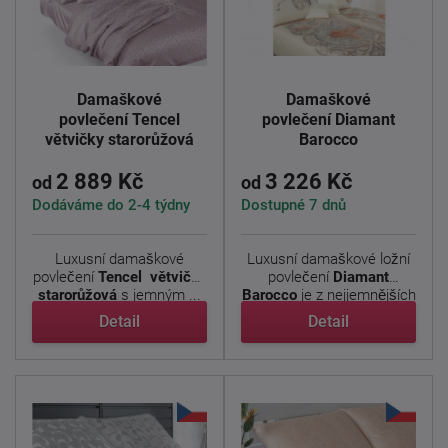
Damaškové
Damaškové
povlečení Tencel
povlečení Diamant
větvičky starorůžová
Barocco
2 889 Kč
3 226 Kč
od
od
Dodáváme do 2-4 týdny
Dostupné 7 dnů
Luxusní damaškové
Luxusní damaškové ložní
povlečení
Tencel větvičky
povlečení
Diamant
starorůžová
s jemným ...
Barocco
je z nejjemnějších
...
Detail
Detail