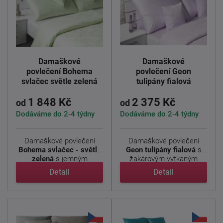
Damaškové
Damaškové
povlečení Bohema
povlečení Geon
svlačec světle zelená
tulipány fialová
1 848 Kč
2 375 Kč
od
od
Dodáváme do 2-4 týdny
Dodáváme do 2-4 týdny
Damaškové povlečení
Damaškové povlečení
Bohema svlačec - světle
Geon tulipány fialová
s
zelená
s jemným
žakárovým vytkaným
květinovým ...
vzorem ...
Detail
Detail