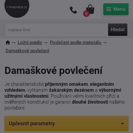
Můj účet
0
Hledat
Ložní prádlo
Povlečení podle materiálu
Damaškové povlečení
Damaškové povlečení
Je charakteristické
příjemným omakem
,
elegantním
vzhledem
, vytkaným
žakárským dezénem
a
výbornými
užitnými vlastnostmi
. Používání velmi kvalitních přízí a
ověřených konstrukcí je garancí
dlouhé životnosti
našeho
povlečení.
Upřesnit parametry