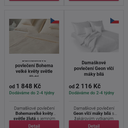
Damaškové
Damaškové
povlečení Bohema
povlečení Geon vlčí
velké květy světle
máky bílá
žlutá
1 848 Kč
2 116 Kč
od
od
Dodáváme do 2-4 týdny
Dodáváme do 2-4 týdny
Damaškové povlečení
Damaškové povlečení
Bohemavelké květy
Geon vlčí máky bílá
s
světle žlutá
s jemným
žakárovým vytkaným
květinovým ...
vzorem ...
Detail
Detail