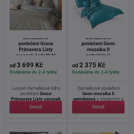
Damaškové
Damaškové
povlečení Grace
povlečení Geon
Primavera Listy
mozaika II
sasanek šedožlutá
petrolejová
3 699 Kč
2 375 Kč
od
od
Dodáváme do 2-4 týdny
Dodáváme do 2-4 týdny
Luxusní damaškové ložní
Damaškové povlečení
povlečení
Grace
Geon mozaika II
Primavera Listy sasanek
petrolejová
s moderním a
je z ...
nápaditým ...
Detail
Detail