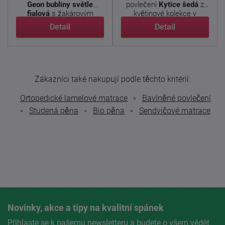
Geon bubliny světle
povlečení
Kytice šedá
z
fialová
s žakárovým
květinové kolekce v
vytkaným ...
jemném šedém ...
Detail
Detail
Zákazníci také nakupují podle těchto kritérií:
Ortopedické lamelové matrace
Bavlněné povlečení
Studená pěna
Bio pěna
Sendvičové matrace
Novinky, akce a tipy na kvalitní spánek
Přihlaste se k našemu newsletteru a budete o všem vědět