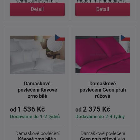
velmi zajímavým a ...
moderním a nápaditým ...
Detail
Detail
Damaškové
Damaškové
povlečení Kávové
povlečení Geon pruh
zrno bílé
růžová
1 536 Kč
2 375 Kč
od
od
Dodáváme do 1-2 týdnů
Dodáváme do 2-4 týdny
Damaškové povlečení
Damaškové povlečení
Kávové zrno bílé
s
Geon pruh růžová
Vás