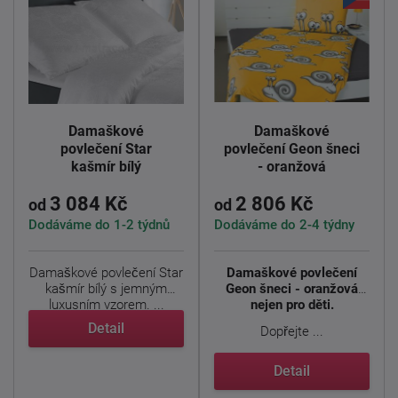
Damaškové
Damaškové
povlečení Star
povlečení Geon šneci
kašmír bílý
- oranžová
3 084 Kč
2 806 Kč
od
od
Dodáváme do 1-2 týdnů
Dodáváme do 2-4 týdny
Damaškové povlečení Star
Damaškové povlečení
kašmír bílý s jemným
Geon šneci - oranžová
luxusním vzorem. ...
nejen pro děti.
Detail
Dopřejte ...
Detail