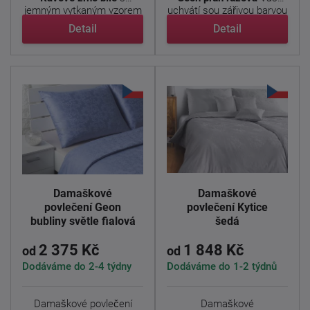
jemným vytkaným vzorem
uchvátí sou zářivou barvou
kávového ...
a ...
Detail
Detail
Damaškové
Damaškové
povlečení Geon
povlečení Kytice
bubliny světle fialová
šedá
2 375 Kč
1 848 Kč
od
od
Dodáváme do 2-4 týdny
Dodáváme do 1-2 týdnů
Damaškové povlečení
Damaškové