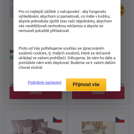
doprava
-5%
Pro co nejlepší zážitek z nakupování - aby fungovalo
zdarma
vyhledávání, abychom si pamatovali, co máte v košíku,
abyste jednoduše zjistili stav vaší objednávky, abychom
Damaškové
Damaškové
vás neobtěžovali nevhodnou reklamou a abyste se
nemuseli pokaždé přihlašovat.
povlečení Ornella
povlečení Ornella
FNR bílá
FNR bílá
Proto od Vás potřebujeme souhlas se zpracováním
5 160 Kč
2 960 Kč
od
souborů cookies, tj. malých souborů, které se dočasně
4 902 Kč
od
Skladem 1 ks
ukládají ve vašem prohlížeči. Děkujeme, že nám ho dáte a
Skladem > 5 ks
pomůžete nám web zlepšovat. Budeme se k vašim datům
chovat slušně.
Luxusní damaškové
Luxusní damaškové
povlečení
Ornela bílá
s
povlečení
Ornela bílá
s
Podrobné nastavení
Přijmout vše
jemným vytkaným vzorem
jemným vytkaným vzorem
v ...
v ...
Detail
Detail