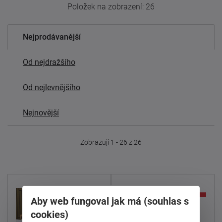
Položek na zobrazení:
26
Nejprodávanější
Od nejdražšího
Od nejlevnějšího
Nejnovější
Zobrazuji 1 - 26 z 26
sleva
Aby web fungoval jak má (souhlas s
cookies)