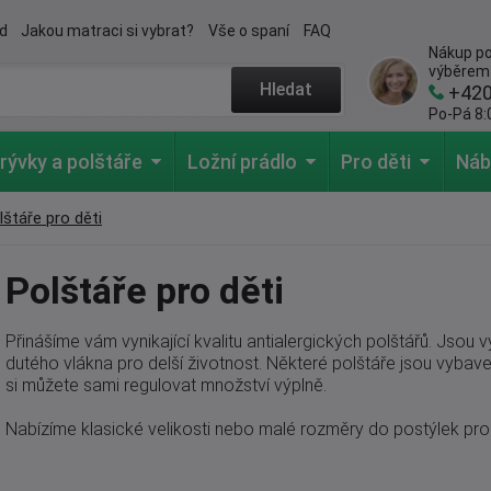
d
Jakou matraci si vybrat?
Vše o spaní
FAQ
Nákup po
výběrem
Hledat
+42
Po-Pá 8:0
krývky a polštáře
Ložní prádlo
Pro děti
Náb
lštáře pro děti
Polštáře pro děti
Přinášíme vám vynikající kvalitu antialergických polštářů. Jsou 
dutého vlákna pro delší životnost. Některé polštáře jsou vybav
si můžete sami regulovat množství výplně.
Nabízíme klasické velikosti nebo malé rozměry do postýlek pro