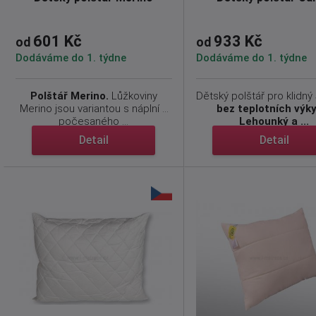
601 Kč
933 Kč
od
od
Dodáváme do 1. týdne
Dodáváme do 1. týdne
Polštář Merino.
Lůžkoviny
Dětský polštář pro klidný
Merino jsou variantou s náplní z
bez teplotních výk
počesaného ...
Lehounký a ...
Detail
Detail