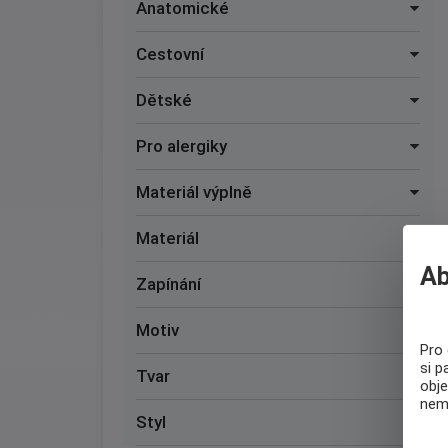
Anatomické
Cestovní
Dětské
Pro alergiky
Materiál výplně
Materiál
Ab
Zapínání
Motiv
Pro 
si p
Tvar
obj
nemu
Styl