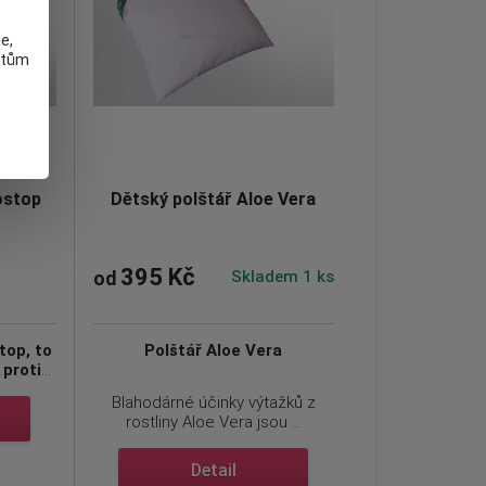
.
e,
atům
ostop
Dětský polštář Aloe Vera
395 Kč
Skladem 1 ks
od
top, to
Polštář Aloe Vera
 proti
Blahodárné účinky výtažků z
rostliny Aloe Vera jsou ...
Detail