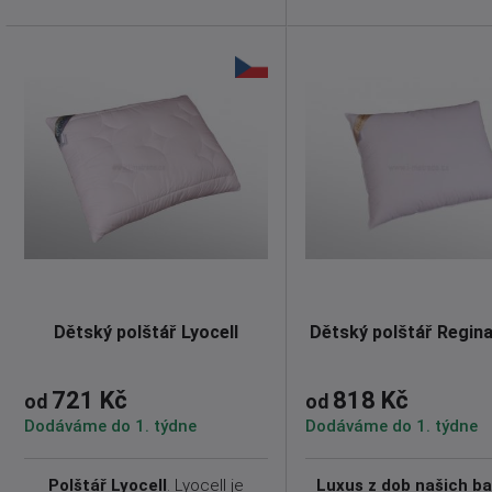
Dětský polštář Lyocell
Dětský polštář Regin
721 Kč
818 Kč
od
od
Dodáváme do 1. týdne
Dodáváme do 1. týdne
Polštář Lyocell
. Lyocell je
Luxus z dob našich b