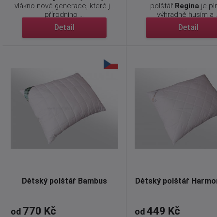
vlákno nové generace, které je
polštář
Regina
je pl
přírodního ...
výhradně husím a ..
Detail
Detail
Dětský polštář Bambus
Dětský polštář Harmo
770 Kč
449 Kč
od
od