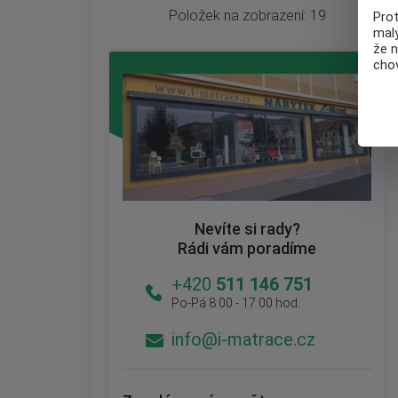
Položek na zobrazení:
19
Pro
malý
že 
chov
Nevíte si rady?
Rádi vám poradíme
+420
511 146 751
Po-Pá 8:00 - 17:00 hod.
info@i-matrace.cz