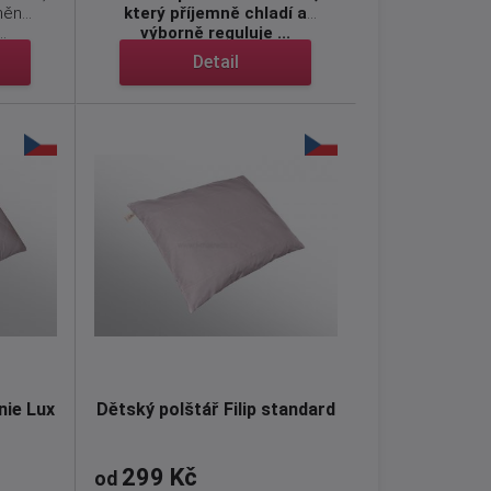
něn
který příjemně chladí a
.
výborně reguluje ...
Detail
nie Lux
Dětský polštář Filip standard
299 Kč
od