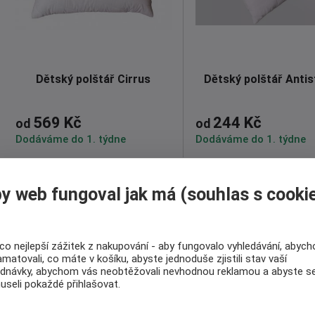
Dětský polštář Cirrus
Dětský polštář Anti
569 Kč
244 Kč
od
od
Dodáváme do 1. týdne
Dodáváme do 1. týdne
Polštář pro děti, které se v
Uklidňující p
olštář pr
noci hodně potí
, nabízí také ...
snižuje napětí
. Přináší l
y web fungoval jak má (souhlas s cooki
Detail
Detail
co nejlepší zážitek z nakupování - aby fungovalo vyhledávání, abyc
amatovali, co máte v košíku, abyste jednoduše zjistili stav vaší
ednávky, abychom vás neobtěžovali nevhodnou reklamou a abyste s
seli pokaždé přihlašovat.