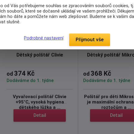
to od Vás potřebujeme souhlas se zpracováním souborů cookies, tj
ch souborů, které se dočasně ukládají ve vašem prohlížeči. Děkujem
nám ho dáte a pomůžete nám web zlepšovat. Budeme se k vašim d
at slušně.
Podrobné nastavení
Přijmout vše
Dětský polštář Clivie
Dětský polštář Mikr
374 Kč
368 Kč
od
od
Dodáváme do 1. týdne
Dodáváme do 1. týdne
Vyvařovací polštář
Clivie
Polštář pro děti Mikros
+95°C, vysoká hygiena
je maximální ochrana
dětského lůžka a ...
roztočům a ...
Detail
Detail