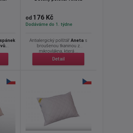
176 Kč
od
Dodáváme do 1. týdne
spánek
Antialergický polštář
Aneta
s
yvů.
broušenou tkaninou z
mikrovlákna, která ...
Detail