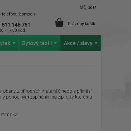
Můj účet
 telefonu, pomoc s
Prázdný košík
0
511 146 751
0 - 17:00 hod.
ytek
Bytový textil
Akce / slevy
vyrobeny z přírodních materiálů nebo s příměsí
eny pohodlným zapínáním na zip, díky kterému
 miminka.