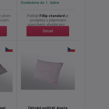
Dodáváme do 1. týdne
e plněn
Polštář
Fillip
standard
je
kovým
prodyšný s příjemným
povrchem, vhodný pro ...
Detail
mel
Dětský polštář Aneta