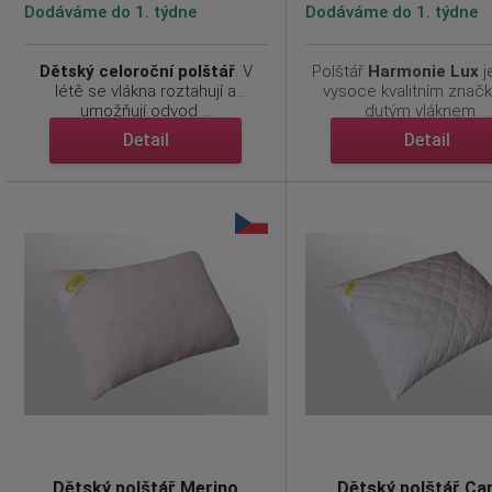
Dodáváme do 1. týdne
Dodáváme do 1. týdne
Dětský celoroční polštář
. V
Polštář
Harmonie Lux
j
létě se vlákna roztahují a
vysoce kvalitním znač
umožňují odvod ...
dutým vláknem ...
Detail
Detail
Dětský polštář Merino
Dětský polštář Ca