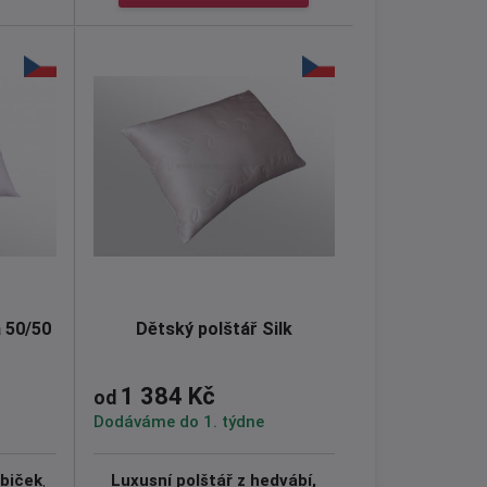
a 50/50
Dětský polštář Silk
1 384 Kč
od
Dodáváme do 1. týdne
abiček
,
Luxusní polštář z hedvábí,