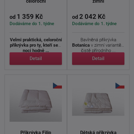
celoroční
zimní
1 359 Kč
2 042 Kč
od
od
Dodáváme do 1. týdne
Dodáváme do 1. týdne
Velmi praktická, celoroční
Bavlněná přikrývka
přikrývka pro ty, kteří se v
Botanica
v zimní variantě z
noci hodně ...
čistě přírodního ...
Detail
Detail
Přikrývka Filip
Dětská přikrývka