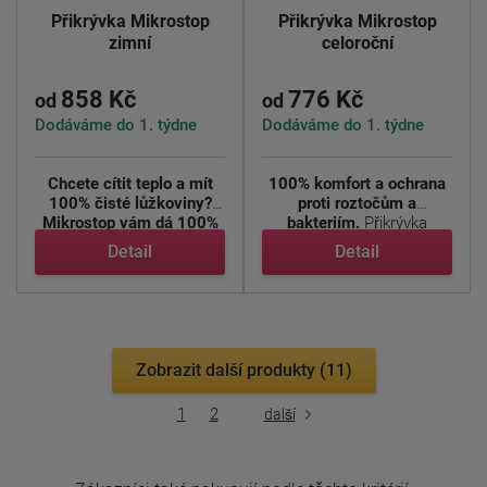
Přikrývka Mikrostop
Přikrývka Mikrostop
zimní
celoroční
858 Kč
776 Kč
od
od
Dodáváme do 1. týdne
Dodáváme do 1. týdne
Chcete cítit teplo a mít
100% komfort a ochrana
100% čisté lůžkoviny?
proti roztočům a
Mikrostop vám dá 100%
bakteriím.
Přikrývka
...
Mikrostop ...
Detail
Detail
Zobrazit další produkty (11)
1
2
další