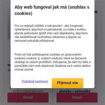
Aby web fungoval jak má (souhlas s
cookies)
Pro co nejlepší zážitek z nakupování - aby fungovalo
vyhledávání, abychom si pamatovali, co máte v košíku,
abyste jednoduše zjistili stav vaší objednávky, abychom
vás neobtěžovali nevhodnou reklamou a abyste se
nemuseli pokaždé přihlašovat.
Přikrývka Fillip
Přikrývka Clivie
standard
Proto od Vás potřebujeme souhlas se zpracováním
souborů cookies, tj. malých souborů, které se dočasně
ukládají ve vašem prohlížeči. Děkujeme, že nám ho dáte a
511 Kč
523 Kč
od
od
pomůžete nám web zlepšovat. Budeme se k vašim datům
chovat slušně.
Skladem 2 ks
Skladem 2 ks
Podrobné nastavení
Oblíbená v
yvařovací
Nadýchaná a prodyšná
Přijmout vše
přikrývka
Clivie +95°C,
přikrývka, je vhodná pro
svým materiálovým
alergiky i astmatiky
. ...
složením ...
Detail
Detail