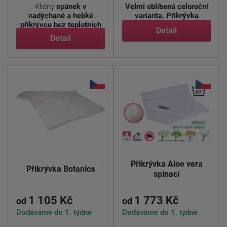
Klidný
spánek v
Velmi oblíbená celoroční
nadýchané a hebké
varianta. Přikrývka
přikrývce bez teplotních
obsahuje výtažky Aloe ...
Detail
výkyvů
. ...
Detail
Přikrývka Aloe vera
Přikrývka Botanica
spínací
1 105 Kč
1 773 Kč
od
od
Dodáváme do 1. týdne
Dodáváme do 1. týdne