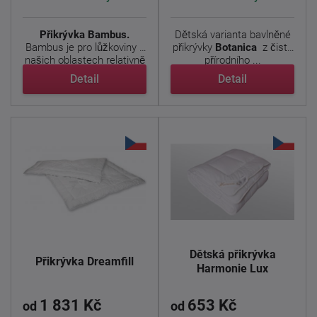
Přikrývka Bambus.
Dětská varianta bavlněné
Bambus je pro lůžkoviny v
přikrývky
Botanica
z čistě
našich oblastech relativně
přírodního ...
...
Detail
Detail
Dětská přikrývka
Přikrývka Dreamfill
Harmonie Lux
1 831 Kč
653 Kč
od
od