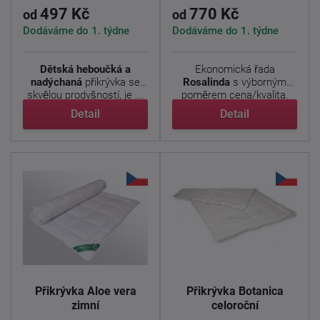
497 Kč
770 Kč
od
od
Dodáváme do 1. týdne
Dodáváme do 1. týdne
Dětská heboučká a
Ekonomická řada
nadýchaná
přikrývka se
Rosalinda
s výborným
skvělou prodyšností, je ...
poměrem cena/kvalita.
Vyvařovací ...
Detail
Detail
Přikrývka Aloe vera
Přikrývka Botanica
zimní
celoroční