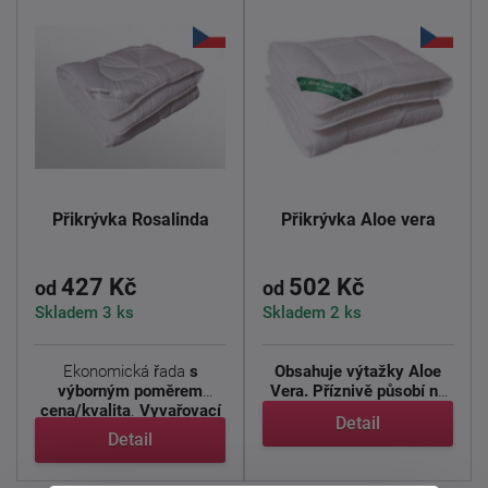
Přikrývka Rosalinda
Přikrývka Aloe vera
427 Kč
502 Kč
od
od
Skladem 3 ks
Skladem 2 ks
Ekonomická řada
s
Obsahuje výtažky Aloe
výborným poměrem
Vera.
Příznivě působí na
cena/kvalita
.
Vyvařovací
pokožku, zmírňuje ...
Detail
přikrývka ...
Detail