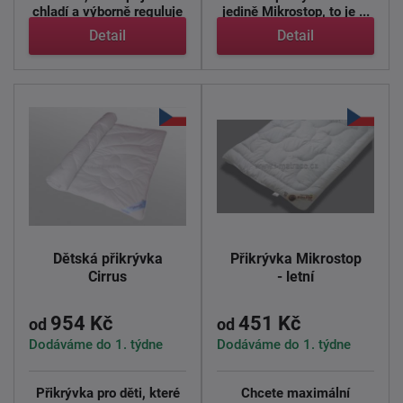
chladí a výborně reguluje
jedině Mikrostop, to je ...
...
Detail
Detail
Dětská přikrývka
Přikrývka Mikrostop
Cirrus
- letní
954 Kč
451 Kč
od
od
Dodáváme do 1. týdne
Dodáváme do 1. týdne
Přikrývka pro děti, které
Chcete maximální