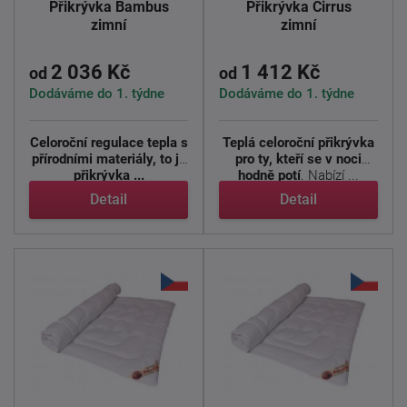
Přikrývka Bambus
Přikrývka Cirrus
zimní
zimní
2 036 Kč
1 412 Kč
od
od
Dodáváme do 1. týdne
Dodáváme do 1. týdne
Celoroční regulace tepla s
Teplá celoroční přikrývka
přírodními materiály, to je
pro ty, kteří se v noci
přikrývka ...
hodně potí
. Nabízí ...
Detail
Detail