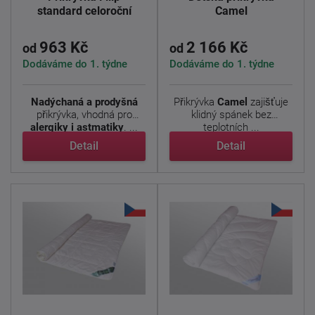
standard celoroční
Camel
963 Kč
2 166 Kč
od
od
Dodáváme do 1. týdne
Dodáváme do 1. týdne
Nadýchaná a prodyšná
Přikrývka
Camel
zajišťuje
přikrývka, vhodná pro
klidný spánek bez
alergiky i astmatiky
. ...
teplotních ...
Detail
Detail