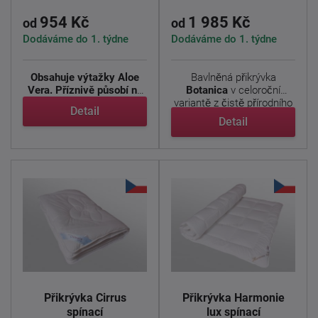
954 Kč
1 985 Kč
od
od
Dodáváme do 1. týdne
Dodáváme do 1. týdne
Obsahuje výtažky Aloe
Bavlněná přikrývka
Vera.
Příznivě působí na
Botanica
v celoroční
pokožku, zmírňuje ...
variantě z čistě přírodního
Detail
...
Detail
Přikrývka Cirrus
Přikrývka Harmonie
spínací
lux spínací