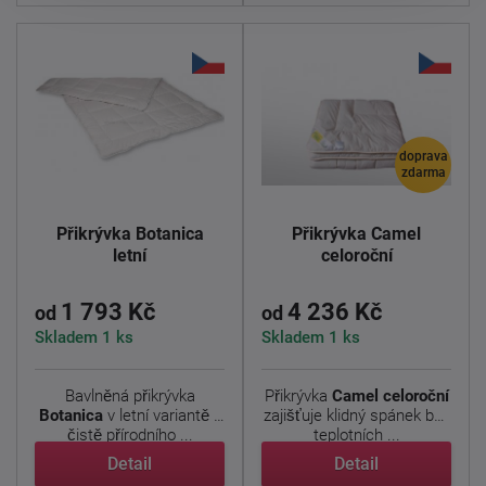
doprava
zdarma
Přikrývka Botanica
Přikrývka Camel
letní
celoroční
1 793 Kč
4 236 Kč
od
od
Skladem 1 ks
Skladem 1 ks
Bavlněná přikrývka
Přikrývka
Camel celoroční
Botanica
v letní variantě z
zajišťuje klidný spánek bez
čistě přírodního ...
teplotních ...
Detail
Detail