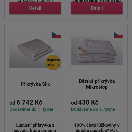
značkovým dutým
cena/kvalita
.
Vyvařovací
vláknem ve ...
přikrývka ...
Detail
Detail
doprava
zdarma
Dětská přikrývka
Přikrývka Silk
Mikrostop
6 742 Kč
430 Kč
od
od
Dodáváme do 1. týdne
Dodáváme do 1. týdne
Luxusní přikrývka z
100% čisté lůžkoviny v
hedvábí, která příjemně
dětské postýlce? Pak