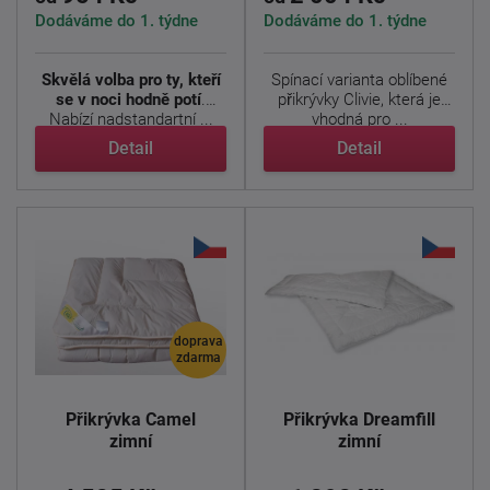
Dodáváme do 1. týdne
Dodáváme do 1. týdne
Skvělá volba pro ty, kteří
Spínací varianta oblíbené
se v noci hodně potí
.
přikrývky Clivie, která je
Nabízí nadstandartní ...
vhodná pro ...
Detail
Detail
doprava
zdarma
Přikrývka Camel
Přikrývka Dreamfill
zimní
zimní