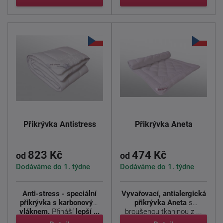
Přikrývka Antistress
Přikrývka Aneta
823 Kč
474 Kč
od
od
Dodáváme do 1. týdne
Dodáváme do 1. týdne
Anti-stress - speciální
Vyvařovací, antialergická
přikrývka s karbonovým
přikrývka Aneta
s
vláknem.
Přináší
lepší ...
broušenou tkaninou z ...