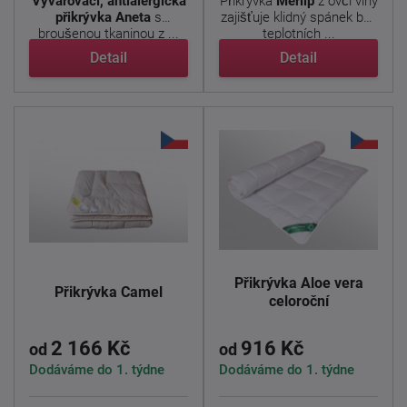
Vyvařovací, antialergická
Přikrývka
Merlip
z ovčí vlny
přikrývka Aneta
s
zajišťuje klidný spánek bez
broušenou tkaninou z ...
teplotních ...
Detail
Detail
Přikrývka Aloe vera
Přikrývka Camel
celoroční
2 166 Kč
916 Kč
od
od
Dodáváme do 1. týdne
Dodáváme do 1. týdne