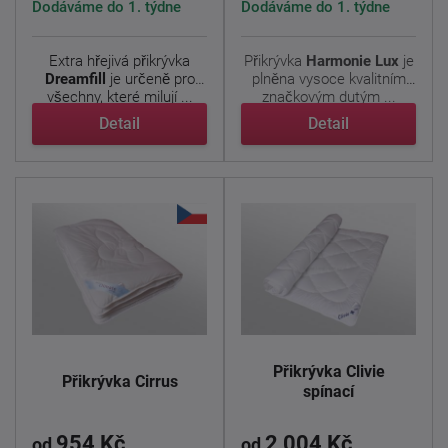
Dodáváme do 1. týdne
Dodáváme do 1. týdne
Extra hřejivá přikrývka
Přikrývka
Harmonie Lux
je
Dreamfill
je určeně pro
plněna vysoce kvalitním
všechny, které milují ...
značkovým dutým ...
Detail
Detail
Přikrývka Clivie
Přikrývka Cirrus
spínací
954 Kč
2 004 Kč
od
od