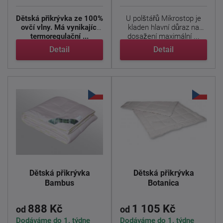
Dětská přikrývka ze 100%
U polštářů Mikrostop je
ovčí vlny. Má vynikající
kladen hlavní důraz na
termoregulační ...
dosažení maximální ...
Detail
Detail
Dětská přikrývka
Dětská přikrývka
Bambus
Botanica
888 Kč
1 105 Kč
od
od
Dodáváme do 1. týdne
Dodáváme do 1. týdne