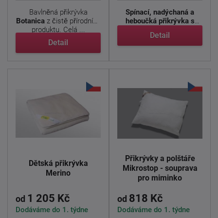
Bavlněná přikrývka
Spínací, nadýchaná a
Botanica
z čistě přírodního
heboučká přikrývka s
produktu. Celá ...
obsahem výtažků Aloe
Detail
Vera. ...
Detail
Přikrývky a polštáře
Dětská přikrývka
Mikrostop - souprava
Merino
pro miminko
1 205 Kč
818 Kč
od
od
Dodáváme do 1. týdne
Dodáváme do 1. týdne