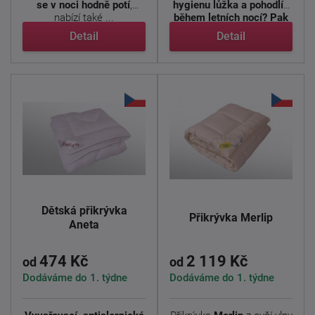
se v noci hodně potí
,
hygienu lůžka a pohodlí i
nabízí také ...
během letních nocí? Pak
...
Detail
Detail
Dětská přikrývka
Přikrývka Merlip
Aneta
474 Kč
2 119 Kč
od
od
Dodáváme do 1. týdne
Dodáváme do 1. týdne