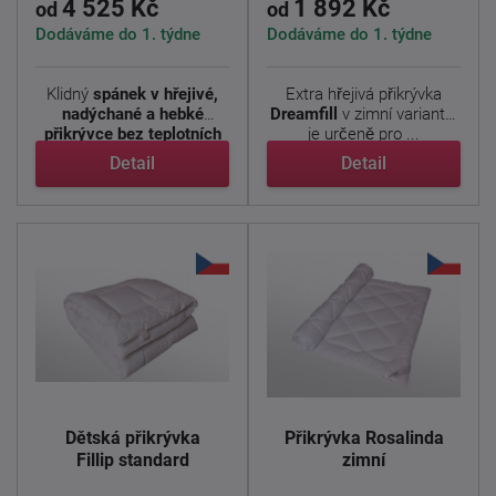
4 525 Kč
1 892 Kč
od
od
Dodáváme do 1. týdne
Dodáváme do 1. týdne
Klidný
spánek v hřejivé,
Extra hřejivá přikrývka
nadýchané a hebké
Dreamfill
v zimní variantě,
přikrývce bez teplotních
je určeně pro ...
...
Detail
Detail
Dětská přikrývka
Přikrývka Rosalinda
Fillip standard
zimní