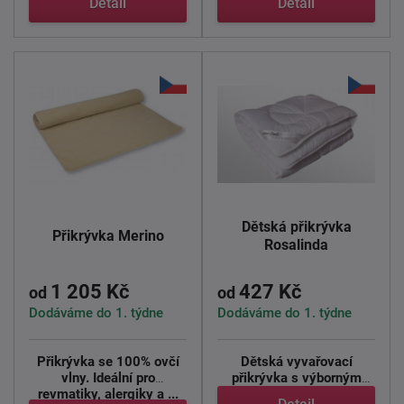
Detail
Detail
Dětská přikrývka
Přikrývka Merino
Rosalinda
1 205 Kč
427 Kč
od
od
Dodáváme do 1. týdne
Dodáváme do 1. týdne
Přikrývka se 100% ovčí
Dětská vyvařovací
vlny. Ideální pro
přikrývka
s výborným
revmatiky, alergiky a ...
poměrem cena/kvalita
. ...