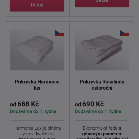
Detail
Detail
Přikrývka Harmonie
Přikrývka Rosalinda
lux
celoroční
688 Kč
690 Kč
od
od
Dodáváme do 1. týdne
Dodáváme do 1. týdne
Harmonie Lux je plněna
Ekonomická řada
s
vysoce kvalitním
výborným poměrem