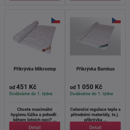
Přikrývka Mikrostop
Přikrývka Bambus
451 Kč
1 050 Kč
od
od
Dodáváme do 1. týdne
Dodáváme do 1. týdne
Chcete maximální
Celoroční regulace tepla s
hygienu lůžka a pohodlí i
přírodními materiály, to je
během letních nocí? ...
přikrývka ...
Detail
Detail