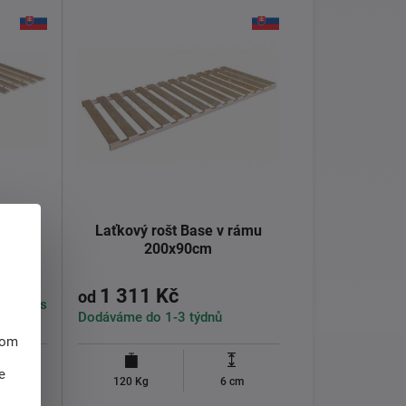
olo
Laťkový rošt Base v rámu
200x90cm
1 311 Kč
od
em 1 ks
Dodáváme do 1-3 týdnů
hom
e
cm
120 Kg
6 cm