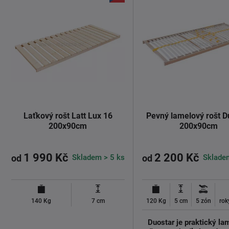
Laťkový rošt Latt Lux 16
Pevný lamelový rošt D
200x90cm
200x90cm
1 990 Kč
2 200 Kč
Skladem > 5 ks
Sklade
od
od
140 Kg
7 cm
120 Kg
5 cm
5 zón
rok
Duostar je praktický la