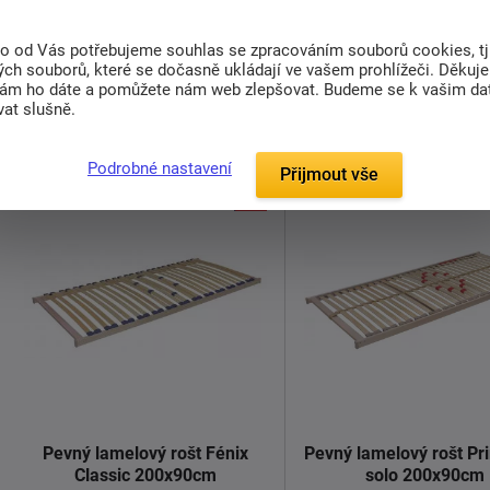
Pevný laťkový rošt Arnošt Base.
Kvalitní rolovaný rošt
Base
to od Vás potřebujeme souhlas se zpracováním souborů cookies, tj
Rošt je vyroben z kvalitního ...
bez rámu
. Jednotlivé latě
ch souborů, které se dočasně ukládají ve vašem prohlížeči. Děkuj
...
nám ho dáte a pomůžete nám web zlepšovat. Budeme se k vašim d
at slušně.
Detail
Detail
Podrobné nastavení
Přijmout vše
Pevný lamelový rošt Fénix
Pevný lamelový rošt Pr
Classic 200x90cm
solo 200x90cm