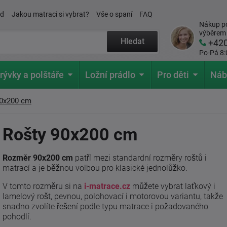
ád
Jakou matraci si vybrat?
Vše o spaní
FAQ
Nákup po
výběrem
Hledat
+42
Po-Pá 8:
rývky a polštáře
Ložní prádlo
Pro děti
Náb
90x200 cm
Rošty 90x200 cm
Rozměr 90x200 cm
patří mezi standardní rozměry roštů i
matrací a je běžnou volbou pro klasické jednolůžko.
V tomto rozměru si na
i-matrace.cz
můžete vybrat laťkový i
lamelový rošt, pevnou, polohovací i motorovou variantu, takže
snadno zvolíte řešení podle typu matrace i požadovaného
pohodlí.