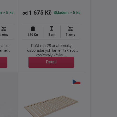
1 675 Kč
m > 5 ks
Skladem > 5 ks
od
3 zóny
130 Kg
5 cm
3 zóny
maplus
Rošt má 28 anatomicky
 lamel
uspořádaných lamel, tak aby
kopírovaly křivky ...
Detail