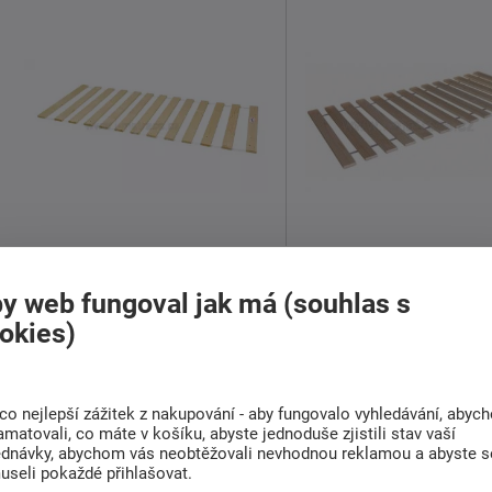
Laťkový rošt Arnošt Base
Laťkový rošt Base r
y web fungoval jak má (souhlas s
200x90cm
200x90cm
okies)
884 Kč
988 Kč
Skladem > 5 ks
Sklad
od
od
co nejlepší zážitek z nakupování - aby fungovalo vyhledávání, abyc
amatovali, co máte v košíku, abyste jednoduše zjistili stav vaší
ednávky, abychom vás neobtěžovali nevhodnou reklamou a abyste s
110 Kg
2 cm
120 Kg
2 
useli pokaždé přihlašovat.