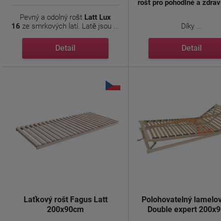
rošt pro pohodlné a zdrav
Pevný a odolný rošt
Latt Lux
16
ze smrkových latí. Latě jsou ...
Díky ...
Detail
Detail
Laťkový rošt Fagus Latt
Polohovatelný lamelov
200x90cm
Double expert 200x