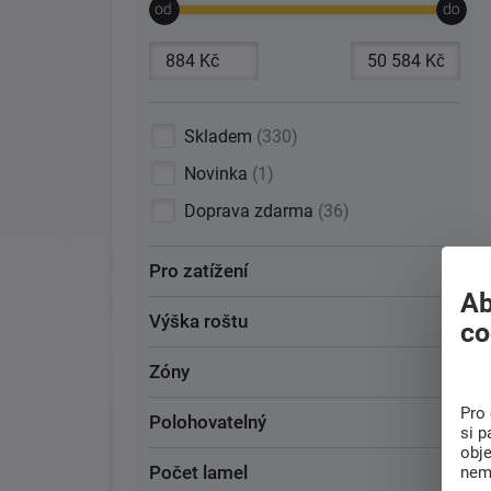
Skladem
330
Novinka
1
Doprava zdarma
36
Pro zatížení
Ab
Výška roštu
co
Zóny
Pro 
Polohovatelný
si p
obj
Počet lamel
nem