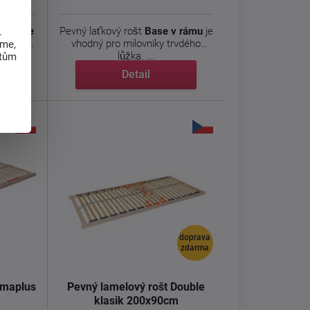
 rolo je
Pevný laťkový rošt
Base v rámu
je
.
 spojují
vhodný pro milovníky trvdého
eme,
lůžka. ...
atům
Detail
doprava
zdarma
imaplus
Pevný lamelový rošt Double
klasik 200x90cm