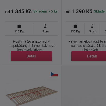
1 345 Kč
1 390 Kč
Skladem > 5 ks
Sklade
od
od
110 Kg
5 cm
130 Kg
5 cm
Rošt má 26 anatomicky
Pevný lamelový rošt Pri
uspořádaných lamel, tak aby
solo se skládá z
28
-ti
kopírovaly křivky ...
uložených ...
Detail
Detail