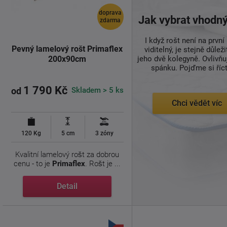
doprava
Jak vybrat vhodný
zdarma
I když rošt není na první
Pevný lamelový rošt Primaflex
viditelný, je stejně důleži
200x90cm
jeho dvě kolegyně. Ovlivňuj
spánku. Pojďme si říct,
1 790 Kč
Skladem > 5 ks
od
Chci vědět víc
120 Kg
5 cm
3 zóny
Kvalitní lamelový rošt za dobrou
cenu - to je
Primaflex
. Rošt je ...
Detail