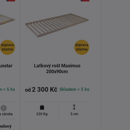
doprava
doprava
zdarma
zdarma
uostar
Laťkový rošt Maximus
200x90cm
2 300 Kč
m > 5 ks
Skladem > 5 ks
od
3
y záruka
220 Kg
5 cm
melový