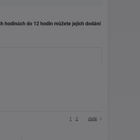
h hodinách do 12 hodin můžete jejich dodání
1
2
další