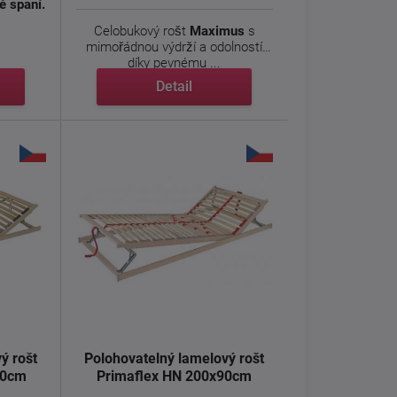
é spaní.
Celobukový rošt
Maximus
s
mimořádnou výdrží a odolností
díky pevnému ...
Detail
ý rošt
Polohovatelný lamelový rošt
90cm
Primaflex HN 200x90cm