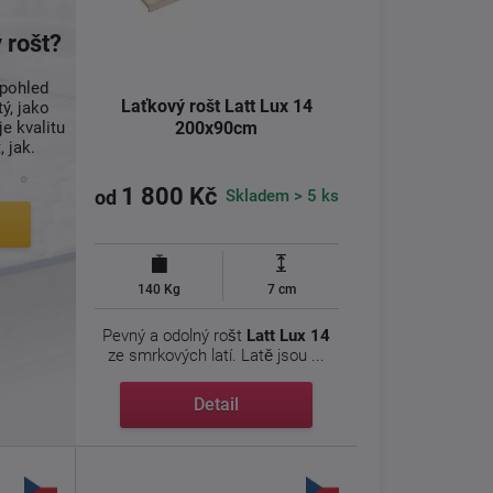
 rošt?
 pohled
Laťkový rošt Latt Lux 14
tý, jako
200x90cm
e kvalitu
 jak.
1 800 Kč
Skladem > 5 ks
od
140 Kg
7 cm
Pevný a odolný rošt
Latt Lux 14
ze smrkových latí. Latě jsou ...
Detail