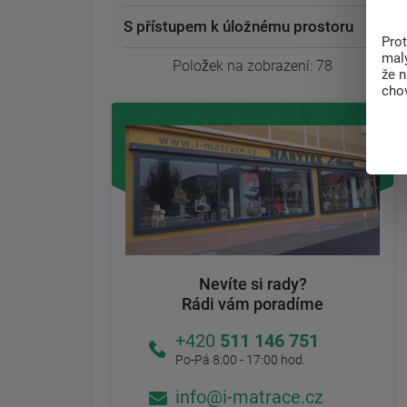
S přístupem k úložnému prostoru
Pro
malý
Položek na zobrazení:
78
že 
chov
Nevíte si rady?
Rádi vám poradíme
+420
511 146 751
Po-Pá 8:00 - 17:00 hod.
info@i-matrace.cz