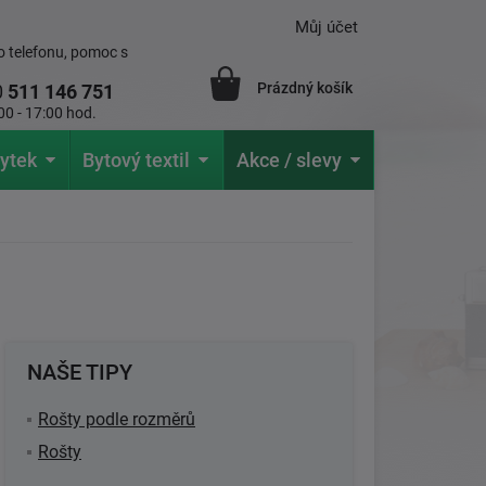
Můj účet
 telefonu, pomoc s
Prázdný košík
0
511 146 751
00 - 17:00 hod.
ytek
Bytový textil
Akce / slevy
NAŠE TIPY
Rošty podle rozměrů
Rošty