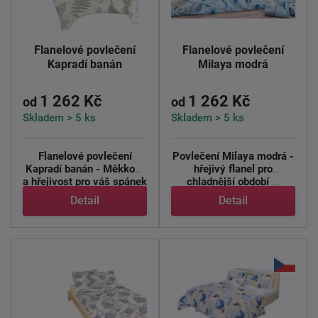
Flanelové povlečení
Flanelové povlečení
Kapradí banán
Milaya modrá
1 262 Kč
1 262 Kč
od
od
Skladem > 5 ks
Skladem > 5 ks
Flanelové povlečení
Povlečení Milaya modrá -
Kapradí banán - Měkkost
hřejivý flanel pro
a hřejivost pro váš spánek
chladnější období
...
...
Detail
Detail