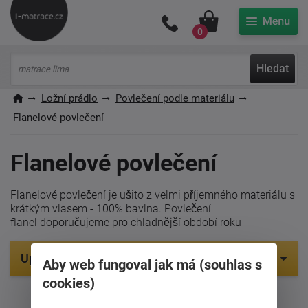
Můj účet
0
Hledat
Ložní prádlo
Povlečení podle materiálu
Flanelové povlečení
Flanelové povlečení
Flanelové povlečení je ušito z velmi příjemného materiálu s
krátkým vlasem - 100% bavlna. Povlečení
flanel doporučujeme pro chladnější období roku
Upřesnit parametry
Aby web fungoval jak má (souhlas s
cookies)
Položek na zobrazení: