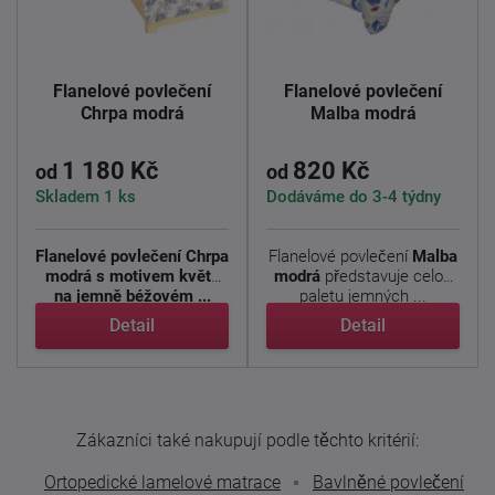
Flanelové povlečení
Flanelové povlečení
Chrpa modrá
Malba modrá
1 180 Kč
820 Kč
od
od
Skladem 1 ks
Dodáváme do 3-4 týdny
Flanelové povlečení Chrpa
Flanelové povlečení
Malba
modrá s motivem květů
modrá
představuje celou
na jemně béžovém ...
paletu jemných ...
Detail
Detail
Zákazníci také nakupují podle těchto kritérií:
Ortopedické lamelové matrace
Bavlněné povlečení