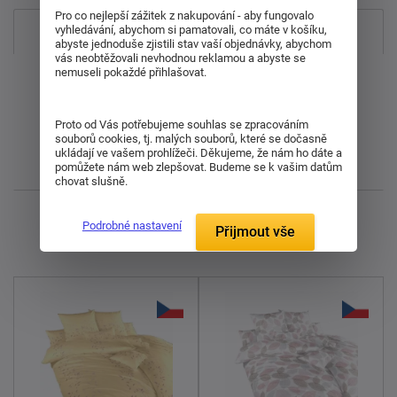
Pro co nejlepší zážitek z nakupování - aby fungovalo
Nejprodávanější
vyhledávání, abychom si pamatovali, co máte v košíku,
abyste jednoduše zjistili stav vaší objednávky, abychom
vás neobtěžovali nevhodnou reklamou a abyste se
nemuseli pokaždé přihlašovat.
Od nejdražšího
Od nejlevnějšího
Proto od Vás potřebujeme souhlas se zpracováním
souborů cookies, tj. malých souborů, které se dočasně
ukládají ve vašem prohlížeči. Děkujeme, že nám ho dáte a
Nejnovější
pomůžete nám web zlepšovat. Budeme se k vašim datům
chovat slušně.
Zobrazuji 1 - 6 z 6
Podrobné nastavení
Přijmout vše