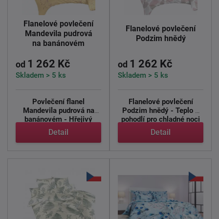
Flanelové povlečení
Flanelové povlečení
Mandevila pudrová
Podzim hnědý
na banánovém
1 262 Kč
1 262 Kč
od
od
Skladem > 5 ks
Skladem > 5 ks
Povlečení flanel
Flanelové povlečení
Mandevila pudrová na
Podzim hnědý - Teplo a
banánovém - Hřejivý
pohodlí pro chladné noci
komfort pro ...
...
Detail
Detail