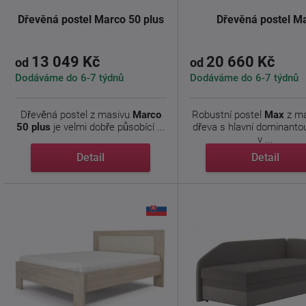
Dřevěná postel Marco 50 plus
Dřevěná postel M
13 049 Kč
20 660 Kč
od
od
Dodáváme do 6-7 týdnů
Dodáváme do 6-7 týdnů
Dřevěná postel z masivu
Marco
Robustní postel
Max
z ma
50 plus
je velmi dobře působící ...
dřeva s hlavní dominanto
v ...
Detail
Detail