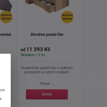
doprava
doprava
zdarma
zdarma
inental
Dřevěná postel Oto
11 393 Kč
od
Skladem > 5 ks
dovou
Studentská postel Oto s úložným
tinental
prostorem a nočním stolkem.
Postel ...
hom
Detail
e