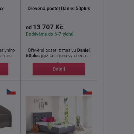
ax
Dřevěná postel Daniel 50plus
13 707 Kč
od
Dodáváme do 6-7 týdnů
sivního
Dřevěná postel z masivu
Daniel
u trámů
50plus
jejíž čela jsou vyrobena ze
...
Detail