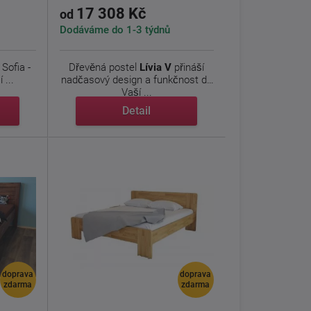
17 308 Kč
od
Dodáváme do 1-3 týdnů
Sofia -
Dřevěná postel
Lívia V
přináší
 ...
nadčasový design a funkčnost do
Vaší ...
Detail
doprava
doprava
zdarma
zdarma