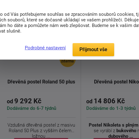
to od Vás potřebujeme souhlas se zpracováním souborů cookies, tj
ch souborů, které se dočasně ukládají ve vašem prohlížeči. Děkuj
nám ho dáte a pomůžete nám web zlepšovat. Budeme se k vašim d
at slušně.
Podrobné nastavení
Přijmout vše
doprava
zdarma
Dřevěná postel Roland 50 plus
Dřevěná postel Niko
9 292 Kč
14 806 Kč
od
od
Dodáváme do 6-7 týdnů
Dodáváme do 1-3 týdnů
Vzdušná dřevěná postel z masivu
Postel Nikoleta s plný
Roland 50 Plus z vyšším čelem i
se vyrábí z
bukového
ložnou ...
dubového ...