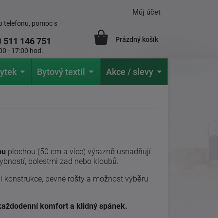
Můj účet
 telefonu, pomoc s
Prázdný košík
0
511 146 751
00 - 17:00 hod.
ytek
Bytový textil
Akce / slevy
ou
plochou (50 cm a více) výrazně usnadňují
hybností, bolestmi zad nebo kloubů.
ní konstrukce, pevné rošty a možnost výběru
o každodenní komfort a klidný spánek.