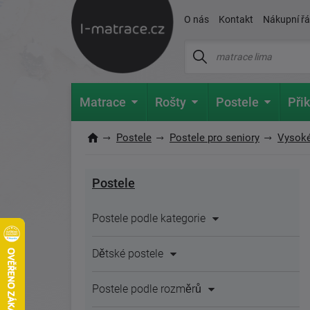
O nás
Kontakt
Nákupní ř
Matrace
Rošty
Postele
Přik
Postele
Postele pro seniory
Vysoké
Postele
Postele podle kategorie
Dětské postele
Postele podle rozměrů