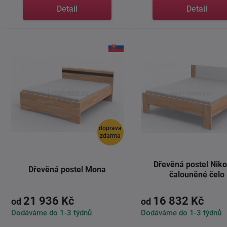
Detail
Detail
doprava
zdarma
Dřevěná postel Niko
Dřevěná postel Mona
čalouněné čelo
21 936 Kč
16 832 Kč
od
od
Dodáváme do 1-3 týdnů
Dodáváme do 1-3 týdnů