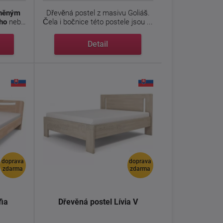
uněným
Dřevěná postel z masivu Goliáš.
ho
nebo
Čela i bočnice této postele jsou ...
Detail
doprava
doprava
zdarma
zdarma
fia
Dřevěná postel Lívia V