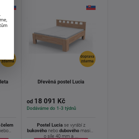
.
eme,
atům
doprava
doprava
zdarma
zdarma
leta
Dřevěná postel Lucia
18 091 Kč
od
Dodáváme do 1-3 týdnů
m čelem
Postel Lucia
se vyrábí z
nebo
bukového
nebo
dubového
masivu
o síle 40 mm a ...