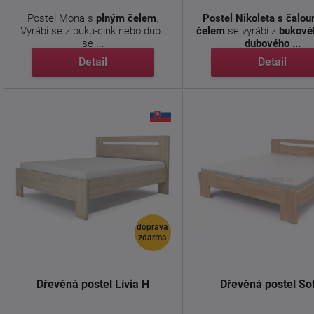
Postel Mona s
plným čelem
.
Postel Nikoleta s čalo
Vyrábí se z buku-cink nebo dubu
čelem
se vyrábí z
bukové
se ...
dubového ...
Detail
Detail
doprava
zdarma
Dřevěná postel Lívia H
Dřevěná postel So