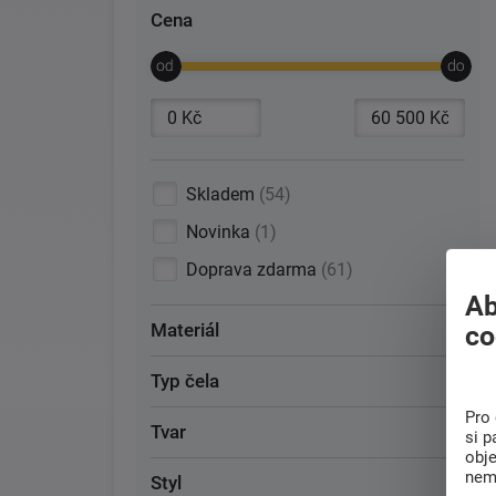
Cena
Skladem
54
Novinka
1
Doprava zdarma
61
Ab
Materiál
co
Typ čela
Pro 
Tvar
si p
obj
nem
Styl