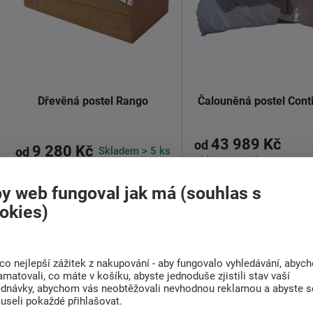
Dřevěná postel Rango
Čalouněná postel Cont
43 989 Kč
od
9 280 Kč
Skladem > 5 ks
od
Skladem > 5 ks
y web fungoval jak má (souhlas s
Dřevěná postel Rango s velkým
Představujeme oprav
okies)
děleným úložným prostorem a
kontinentální postel Con
zasouvacím ...
pro spánek ...
Detail
Detail
co nejlepší zážitek z nakupování - aby fungovalo vyhledávání, abyc
amatovali, co máte v košíku, abyste jednoduše zjistili stav vaší
ednávky, abychom vás neobtěžovali nevhodnou reklamou a abyste s
useli pokaždé přihlašovat.