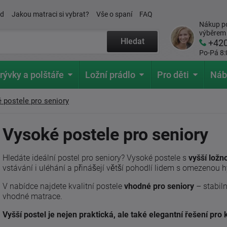
ád
Jakou matraci si vybrat?
Vše o spaní
FAQ
Nákup po
výběrem
Hledat
+42
Po-Pá 8:
rývky a polštáře
Ložní prádlo
Pro děti
Náb
 postele pro seniory
Vysoké postele pro seniory
Hledáte ideální postel pro seniory? Vysoké postele s
vyšší ložn
vstávání i uléhání a přinášejí větší pohodlí lidem s omezenou 
V nabídce najdete kvalitní postele
vhodné pro seniory
– stabil
vhodné matrace.
Vyšší postel je nejen praktická, ale také elegantní řešení pr