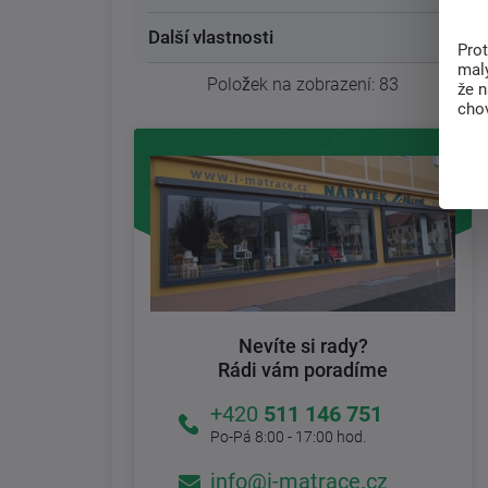
Další vlastnosti
Pro
malý
Položek na zobrazení:
83
že 
chov
Nevíte si rady?
Rádi vám poradíme
+420
511 146 751
Po-Pá 8:00 - 17:00 hod.
info@i-matrace.cz