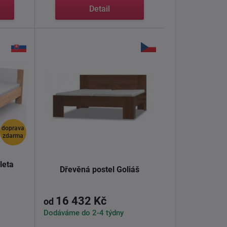
Detail
doprava
zdarma
leta
Dřevěná postel Goliáš
16 432 Kč
od
Dodáváme do 2-4 týdny