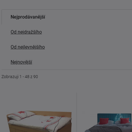
Nejprodávanější
Od nejdražšího
Od nejlevnějšího
Nejnovější
Zobrazuji 1 - 48 z 90