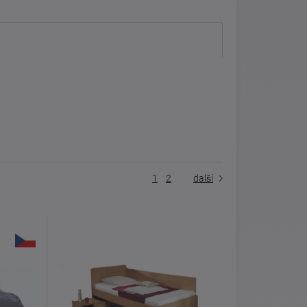
1
2
další