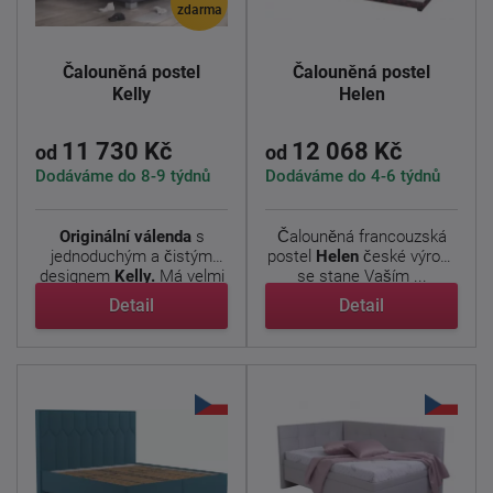
zdarma
Čalouněná postel
Čalouněná postel
Kelly
Helen
11 730 Kč
12 068 Kč
od
od
Dodáváme do 8-9 týdnů
Dodáváme do 4-6 týdnů
Originální válenda
s
Čalouněná francouzská
jednoduchým a čistým
postel
Helen
české výroby
designem
Kelly.
Má velmi
se stane Vaším ...
...
Detail
Detail