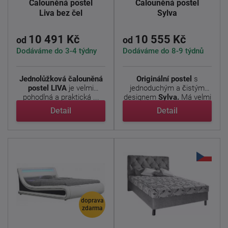
Čalouněná postel
Čalouněná postel
Liva bez čel
Sylva
10 491 Kč
10 555 Kč
od
od
Dodáváme do 3-4 týdny
Dodáváme do 8-9 týdnů
Jednolůžková čalouněná
Originální postel
s
postel LIVA
je velmi
jednoduchým a čistým
pohodlná a praktická ...
designem
Sylva.
Má velmi
...
Detail
Detail
doprava
zdarma