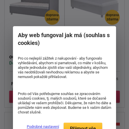
doprava
doprava
zdarma
zdarma
Aby web fungoval jak má (souhlas s
Čalouněná postel
Čalouněná postel
Fiona 90
Neptun
cookies)
4 477 Kč
5 086 Kč
od
od
Pro co nejlepší zážitek z nakupování - aby fungovalo
Dodáváme do 8-9 týdnů
Dodáváme do 8-9 týdnů
vyhledávání, abychom si pamatovali, co máte v košíku,
abyste jednoduše zjistili stav vaší objednávky, abychom
vás neobtěžovali nevhodnou reklamou a abyste se
nemuseli pokaždé přihlašovat.
Čalouněné jednolůžko
Kvalitní válenda Neptun s
Fiona
zaujme nejen svou
polohovacím lamelovým
jedinečnou konstrukcí ...
roštem. Postel má ...
Proto od Vás potřebujeme souhlas se zpracováním
Detail
Detail
souborů cookies, tj. malých souborů, které se dočasně
ukládají ve vašem prohlížeči. Děkujeme, že nám ho dáte a
pomůžete nám web zlepšovat. Budeme se k vašim datům
chovat slušně.
Podrobné nastavení
Přijmout vše