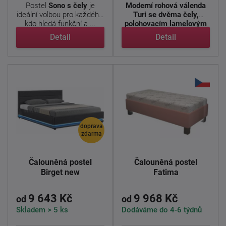
Postel
Sono s čely
je
Moderní rohová válenda
ideální volbou pro každého,
Turi se dvěma čely,
kdo hledá funkční a ...
polohovacím lamelovým
...
Detail
Detail
doprava
zdarma
Čalouněná postel
Čalouněná postel
Birget new
Fatima
9 643 Kč
9 968 Kč
od
od
Skladem > 5 ks
Dodáváme do 4-6 týdnů