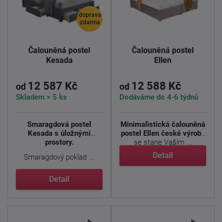
doprava
zdarma
Čalouněná postel
Čalouněná postel
Kesada
Ellen
12 587 Kč
12 588 Kč
od
od
Skladem > 5 ks
Dodáváme do 4-6 týdnů
Smaragdová postel
Minimalistická čalouněná
Kesada s úložnými
postel Ellen české výroby
prostory.
se stane Vaším ...
Detail
Smaragdový poklad ...
Detail