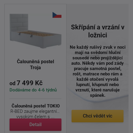
Skřípání a vrzání v
ložnici
Ne každý rušivý zvuk v noci
mají na svědomí hluční
sousedé nebo projíždějící
Čalouněná postel
auto. Někdy vám pod zády
Troja
pracuje samotná postel,
rošt, matrace nebo rám a
každé otočení vyvolá
7 499 Kč
od
lupnutí, křupnutí nebo
Dodáváme do 4-6 týdnů
vrznutí, které narušuje
spánek.
Čalouněná postel TOKIO
R-BED zaujme elegantním
Chci vědět víc
vysokým čelem s ...
Detail