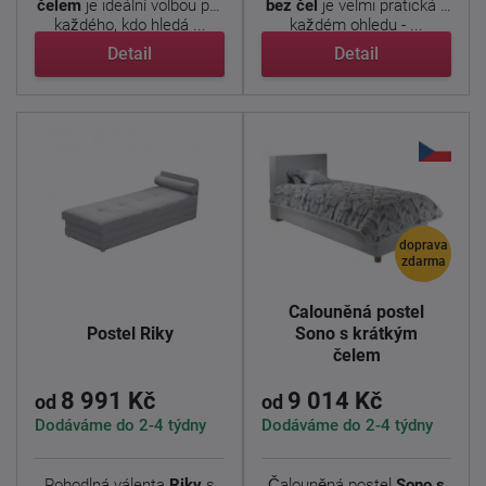
čelem
je ideální volbou pro
bez čel
je velmi pratická v
každého, kdo hledá ...
každém ohledu - ...
Detail
Detail
doprava
zdarma
Čalouněná postel
Postel Riky
Sono s krátkým
čelem
8 991 Kč
9 014 Kč
od
od
Dodáváme do 2-4 týdny
Dodáváme do 2-4 týdny
Pohodlná válenta
Riky
s
Čalouněná postel
Sono s