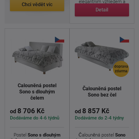
elegantním vzhledem a
Chci vědět víc
výrazným ...
Detail
doprava
zdarma
Čalouněná postel
Čalouněná postel
Sono s dlouhým
Sono bez čel
čelem
8 706 Kč
8 857 Kč
od
od
Dodáváme do 4-6 týdnů
Dodáváme do 2-4 týdny
Postel
Sono s dlouhým
Čalouněná postel
Sono