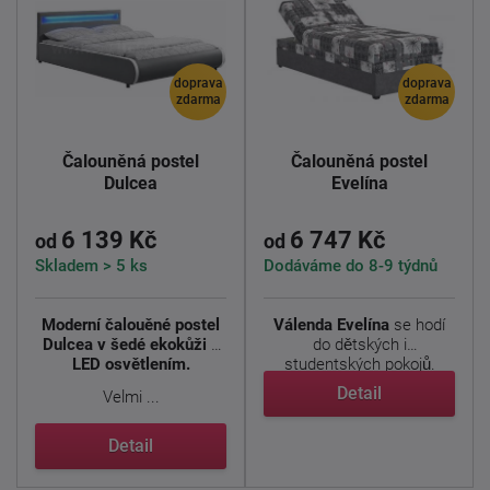
doprava
doprava
zdarma
zdarma
Čalouněná postel
Čalouněná postel
Dulcea
Evelína
6 139 Kč
6 747 Kč
od
od
Skladem > 5 ks
Dodáváme do 8-9 týdnů
Moderní čalouěné postel
Válenda Evelína
se hodí
Dulcea v šedé ekokůži s
do dětských i
LED osvětlením.
studentských pokojů.
Kombinace ...
Detail
Velmi ...
Detail