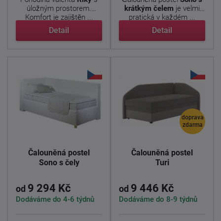
úložným prostorem.
krátkým čelem
je velmi
Komfort je zajištěn ...
pratická v každém ...
Detail
Detail
doprava
zdarma
Čalouněná postel
Čalouněná postel
Sono s čely
Turi
9 294 Kč
9 446 Kč
od
od
Dodáváme do 4-6 týdnů
Dodáváme do 8-9 týdnů