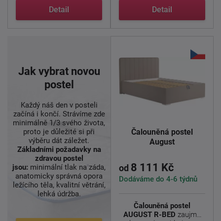
...
Detail
Detail
Jak vybrat novou
postel
Každý náš den v posteli
začíná i končí. Strávíme zde
minimálně 1/3 svého života,
proto je důležité si při
Čalouněná postel
výběru dát záležet.
August
Základními požadavky
na
zdravou postel
8 111 Kč
jsou:
minimální tlak na záda,
od
anatomicky správná opora
Dodáváme do 4-6 týdnů
ležícího těla, kvalitní větrání,
lehká údržba.
Čalouněná postel
AUGUST R-BED
zaujme