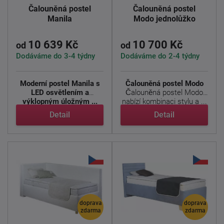
Čalouněná postel
Čalouněná postel
Manila
Modo jednolůžko
10 639 Kč
10 700 Kč
od
od
Dodáváme do 3-4 týdny
Dodáváme do 2-4 týdny
Moderní postel Manila s
Čalouněná postel Modo
LED osvětlením a
Čalouněná postel Modo
výklopným úložným ...
nabízí kombinaci stylu a ...
Detail
Detail
doprava
doprava
zdarma
zdarma