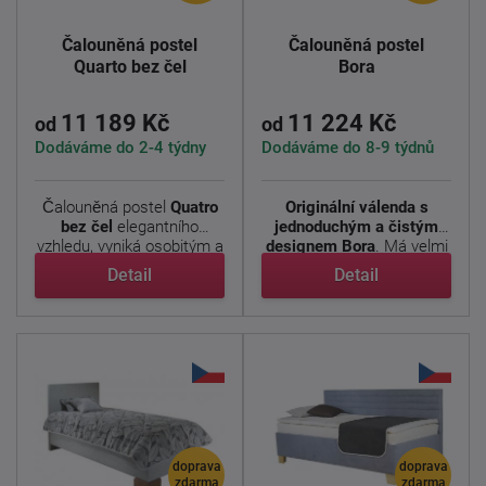
Čalouněná postel
Čalouněná postel
Quarto bez čel
Bora
11 189 Kč
11 224 Kč
od
od
Dodáváme do 2-4 týdny
Dodáváme do 8-9 týdnů
Čalouněná postel
Quatro
Originální válenda s
bez čel
elegantního
jednoduchým a čistým
vzhledu, vyniká osobitým a
designem Bora
. Má velmi
...
...
Detail
Detail
doprava
doprava
zdarma
zdarma