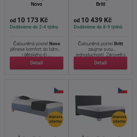
Novo
Britt
10 173 Kč
10 439 Kč
od
od
Dodáváme do 2-4 týdny
Dodáváme do 8-9 týdnů
Čalouněná postel
Novo
Čalouněná postel
Britt
přinese komfort do ložnice
zaujme svou
i dětského či ...
jednoduchostí. Zároveň ji
díky své ...
Detail
Detail
doprava
doprava
zdarma
zdarma