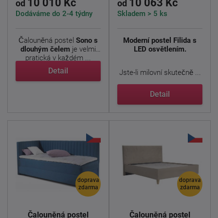
10 010 Kč
10 063 Kč
od
od
Dodáváme do 2-4 týdny
Skladem > 5 ks
Čalouněná postel
Sono s
Moderní postel Filida s
dlouhým čelem
je velmi
LED osvětlením.
pratická v každém ...
Detail
Jste-li milovní skutečně ...
Detail
doprava
doprava
zdarma
zdarma
Čalouněná postel
Čalouněná postel