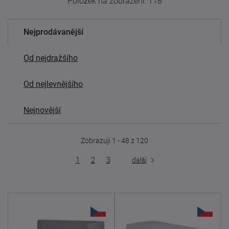
Položek na zobrazení:
118
Nejprodávanější
Od nejdražšího
Od nejlevnějšího
Nejnovější
Zobrazuji 1 - 48 z 120
1
2
3
další