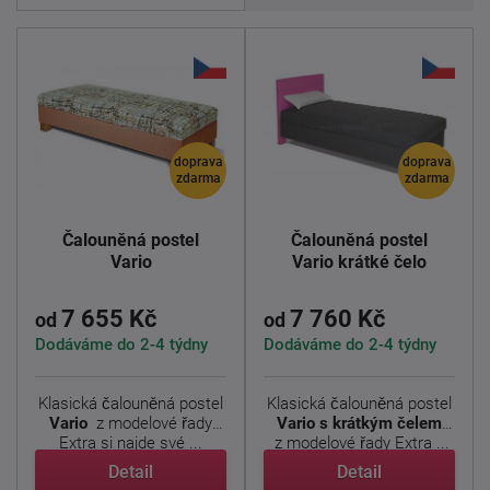
doprava
doprava
zdarma
zdarma
Čalouněná postel
Čalouněná postel
Vario
Vario krátké čelo
7 655 Kč
7 760 Kč
od
od
Dodáváme do 2-4 týdny
Dodáváme do 2-4 týdny
Klasická čalouněná postel
Klasická čalouněná postel
Vario
z modelové řady
Vario s krátkým čelem
Extra si najde své ...
z modelové řady Extra ...
Detail
Detail