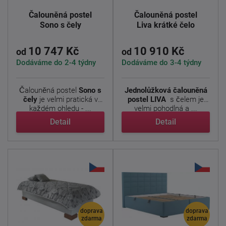
Čalouněná postel
Čalouněná postel
Sono s čely
Liva krátké čelo
10 747 Kč
10 910 Kč
od
od
Dodáváme do 2-4 týdny
Dodáváme do 3-4 týdny
Čalouněná postel
Sono s
Jednolůžková čalouněná
čely
je velmi pratická v
postel LIVA
s čelem je
každém ohledu - ...
velmi pohodlná a ...
Detail
Detail
doprava
doprava
zdarma
zdarma