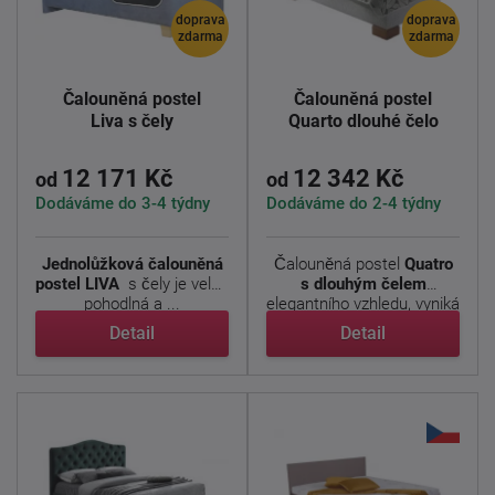
doprava
doprava
zdarma
zdarma
Čalouněná postel
Čalouněná postel
Liva s čely
Quarto dlouhé čelo
12 171 Kč
12 342 Kč
od
od
Dodáváme do 3-4 týdny
Dodáváme do 2-4 týdny
Jednolůžková čalouněná
Čalouněná postel
Quatro
postel LIVA
s čely je velmi
s dlouhým čelem
pohodlná a ...
elegantního vzhledu, vyniká
...
Detail
Detail