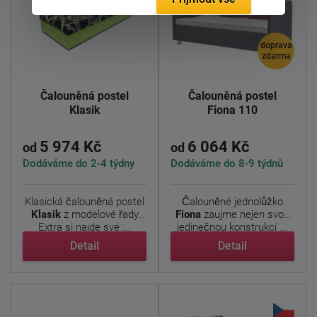
doprava
zdarma
Čalouněná postel
Čalouněná postel
Klasik
Fiona 110
5 974 Kč
6 064 Kč
od
od
Dodáváme do 2-4 týdny
Dodáváme do 8-9 týdnů
Klasická čalouněná postel
Čalouněné jednolůžko
Klasik
z modelové řady
Fiona
zaujme nejen svou
Extra si najde své ...
jedinečnou konstrukcí ...
Detail
Detail