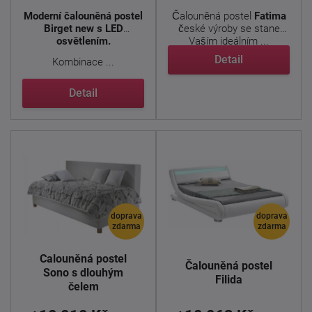
Moderní čalouněná postel
Čalouněná postel
Fatima
Birget new s LED
české výroby se stane
osvětlením.
Vaším ideálním ...
Detail
Kombinace ...
Detail
doprava
doprava
zdarma
zdarma
Čalouněná postel
Čalouněná postel
Sono s dlouhým
Filida
čelem