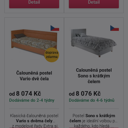
Detail
Detail
doprava
zdarma
Čalouněná postel
Čalouněná postel
Sono s krátkým
Vario dvě čela
čelem
8 074 Kč
8 076 Kč
od
od
Dodáváme do 2-4 týdny
Dodáváme do 4-6 týdnů
Klasická čalouněná postel
Postel
Sono s krátkým
Vario s dvěma čely
čelem
je ideální volbou pro
z modelové řady Extra si
každého, kdo hledá ...