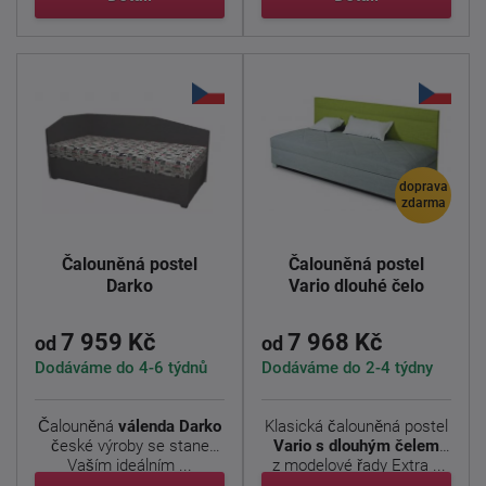
doprava
zdarma
Čalouněná postel
Čalouněná postel
Darko
Vario dlouhé čelo
7 959 Kč
7 968 Kč
od
od
Dodáváme do 4-6 týdnů
Dodáváme do 2-4 týdny
Čalouněná
válenda Darko
Klasická čalouněná postel
české výroby se stane
Vario s dlouhým čelem
Vaším ideálním ...
z modelové řady Extra ...