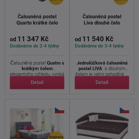
Čalouněná postel
Čalouněná postel
Quarto krátké čelo
Liva dlouhé čelo
11 347 Kč
11 540 Kč
od
od
Dodáváme do 2-4 týdny
Dodáváme do 3-4 týdny
Čalouněná postel
Quatro s
Jednolůžková čalouněná
krátkým čelem
postel LIVA
s dlouhým
elegantního vzhledu, vyniká
čelem je velmi pohodlná ...
...
Detail
Detail
doprava