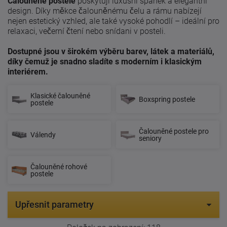
Čalouněné postele
poskytují luxusní spánek a elegantní
design. Díky měkce čalouněnému čelu a rámu nabízejí
nejen estetický vzhled, ale také vysoké pohodlí – ideální pro
relaxaci, večerní čtení nebo snídani v posteli.
Dostupné jsou v širokém výběru barev, látek a materiálů,
díky čemuž je snadno sladíte s moderním i klasickým
interiérem.
Klasické čalouněné
Boxspring postele
postele
Čalouněné postele pro
Válendy
seniory
Čalouněné rohové
postele
Upřesnit parametry