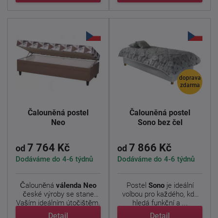
doprava
zdarma
Čalouněná postel
Čalouněná postel
Neo
Sono bez čel
7 764 Kč
7 866 Kč
od
od
Dodáváme do 4-6 týdnů
Dodáváme do 4-6 týdnů
Čalouněná
válenda Neo
Postel
Sono
je ideální
české výroby se stane
volbou pro každého, kdo
Vaším ideálním útočištěm.
hledá funkční a ...
...
Detail
Detail