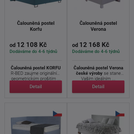
Čalouněná postel
Čalouněná postel
Korfu
Verona
12 108 Kč
12 168 Kč
od
od
Dodáváme do 4-6 týdnů
Dodáváme do 4-6 týdnů
Čalouněná postel KORFU
Čalouněná postel Verona
R-BED zaujme originálním
české výroby
se stane
geometrickým prošitím ...
Vaším ideálním ...
Detail
Detail