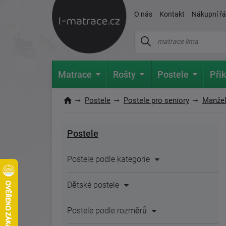
O nás
Kontakt
Nákupní ř
Matrace
Rošty
Postele
Přik
Postele
Postele pro seniory
Manžel
Postele
Postele podle kategorie
Dětské postele
Postele podle rozměrů