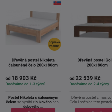
doprava
zdarma
Dřevěná postel Nikoleta
Dřevěná postel Gol
čalouněné čelo 200x180cm
200x180cm
18 903 Kč
22 539 Kč
od
od
Dodáváme do 1-3 týdnů
Dodáváme do 2-4 týdny
Postel Nikoleta s čalouněným
Dřevěná postel z masivu 
čelem
se vyrábí z
bukového
nebo
Čela i bočnice této postele
dubového ...