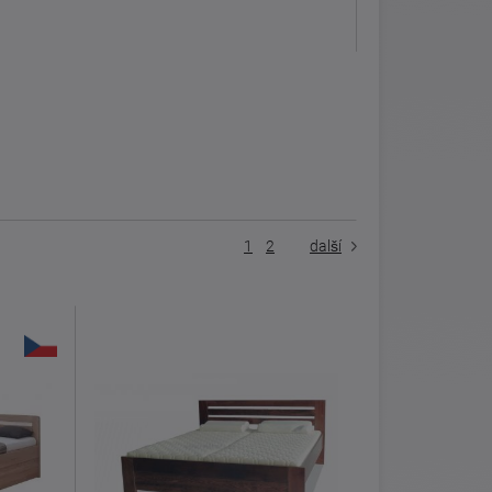
1
2
další