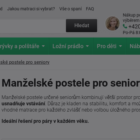
ád
Jakou matraci si vybrat?
Vše o spaní
FAQ
Nákup po
výběrem
Hledat
+42
Po-Pá 8:
rývky a polštáře
Ložní prádlo
Pro děti
Náb
ské postele pro seniory
Manželské postele pro senio
Manželské postele určené seniorům kombinují větší prostor pro
usnadňuje vstávání
. Důraz je kladen na stabilitu, komfort a 
vhodné matrace pro každého zvlášť nebo volbou úložného pros
Ideální řešení pro páry v každém věku.