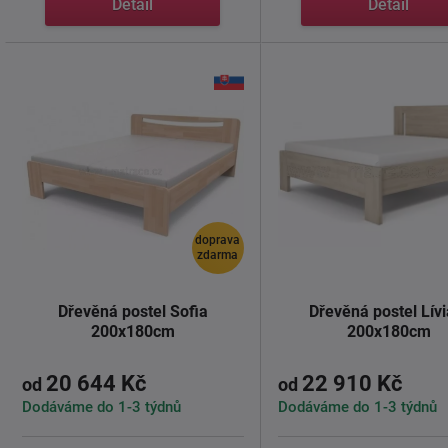
Detail
Detail
doprava
zdarma
Dřevěná postel Sofia
Dřevěná postel Lívi
200x180cm
200x180cm
20 644 Kč
22 910 Kč
od
od
Dodáváme do 1-3 týdnů
Dodáváme do 1-3 týdnů