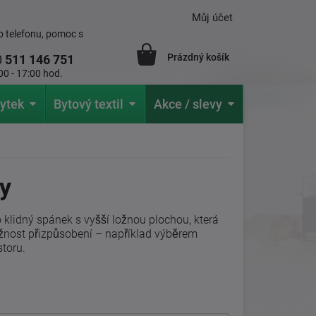
Můj účet
 telefonu, pomoc s
Prázdný košík
0
511 146 751
00 - 17:00 hod.
ytek
Bytový textil
Akce / slevy
ry
 klidný spánek s vyšší ložnou plochou, která
možnost přizpůsobení – například výběrem
toru.