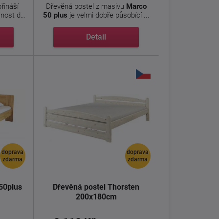
řináší
Dřevěná postel z masivu
Marco
čnost do
50 plus
je velmi dobře působící ...
Detail
doprava
doprava
zdarma
zdarma
 50plus
Dřevěná postel Thorsten
200x180cm