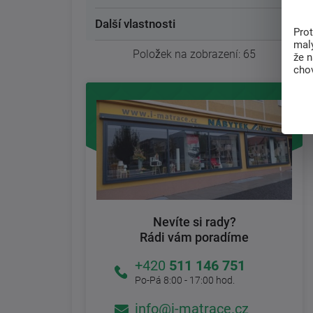
Další vlastnosti
Pro
malý
Položek na zobrazení:
65
že 
chov
Nevíte si rady?
Rádi vám poradíme
+420
511 146 751
Po-Pá 8:00 - 17:00 hod.
info@i-matrace.cz