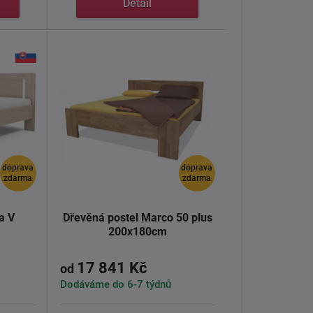
Detail
doprava
doprava
zdarma
zdarma
a V
Dřevěná postel Marco 50 plus
200x180cm
17 841 Kč
od
Dodáváme do 6-7 týdnů