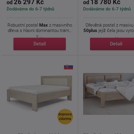
26 297 Kč
18 780 Kč
od
od
Dodáváme do 6-7 týdnů
Dodáváme do 6-7 týdnů
Robustní postel
Max
z masivního
Dřevěná postel z masiv
dřeva s hlavní dominantou trámů
50plus
jejíž čela jsou vyr
v ...
...
Detail
Detail
doprava
zdarma