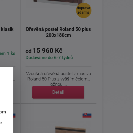
doprava
zdarma
 klasik
Dřevěná postel Roland 50 plus
200x180cm
15 960 Kč
od
em 1 ks
Dodáváme do 6-7 týdnů
a
je
Vzdušná dřevěná postel z masivu
minované
Roland 50 Plus z vyšším čelem i
ložnou ...
Detail
hom
e