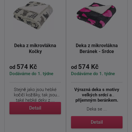
Deka z mikrovlákna
Deka z mikrovlákna
Kočky
Beránek - Srdce
574 Kč
574 Kč
od
od
Dodáváme do 1. týdne
Dodáváme do 1. týdne
Stejně jako jsou hebké
Výrazná deka s motivy
kočičí kožíšky, tak jsou
velkých srdcí a
také hebké deky z ...
příjemným beránkem.
Detail
Deka se ...
Detail