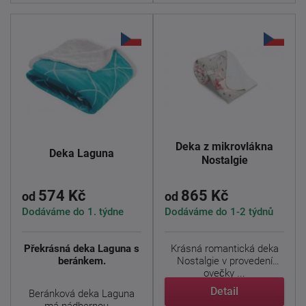
Deka z mikrovlákna
Deka Laguna
Nostalgie
574 Kč
865 Kč
od
od
Dodáváme do 1. týdne
Dodáváme do 1-2 týdnů
Překrásná deka Laguna s
Krásná romantická deka
beránkem.
Nostalgie v provedení
ovečky ...
Detail
Beránková deka Laguna