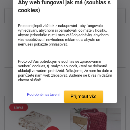
Aby web fungoval jak má (souhlas s
cookies)
Nejprodávanější
Pro co nejlepší zážitek z nakupování - aby fungovalo
Od nejdražšího
vyhledávání, abychom si pamatovali, co máte v košíku,
abyste jednoduše zjistili stav vaší objednávky, abychom
vás neobtěžovali nevhodnou reklamou a abyste se
nemuseli pokaždé přihlašovat.
Od nejlevnějšího
Nejnovější
Proto od Vás potřebujeme souhlas se zpracováním
souborů cookies, tj. malých souborů, které se dočasně
ukládají ve vašem prohlížeči. Děkujeme, že nám ho dáte a
pomůžete nám web zlepšovat. Budeme se k vašim datům
Zobrazuji 1 - 8 z 8
chovat slušně.
Podrobné nastavení
Přijmout vše
sleva