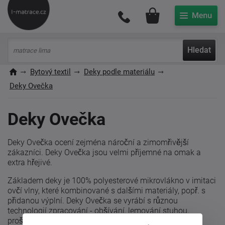
Můj účet
Hledat
Bytový textil
Deky podle materiálu
Deky Ovečka
Deky Ovečka
Deky Ovečka ocení zejména nároční a zimomřivější
zákazníci. Deky Ovečka jsou velmi příjemné na omak a
extra hřejivé.
Základem deky je 100% polyesterové mikrovlákno v imitaci
ovčí vlny, které kombinované s dalšími materiály, popř. s
přidanou výplní. Deky Ovečka se vyrábí s různou
technologií zpracování - obšívání, lemování stuhou,
prošívání, vyšívaní apod. Vzniká tak pestra paleta dek.