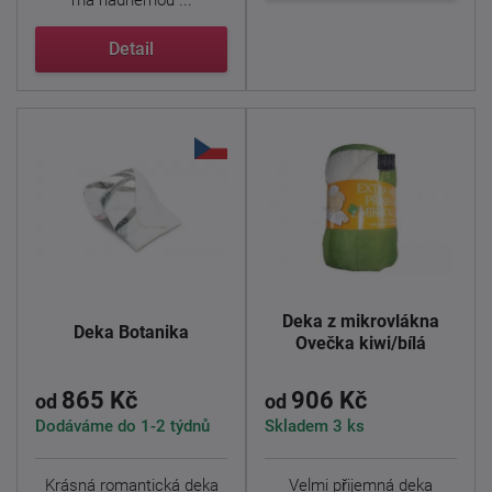
má nádhernou ...
Detail
Deka z mikrovlákna
Deka Botanika
Ovečka kiwi/bílá
865 Kč
906 Kč
od
od
Dodáváme do 1-2 týdnů
Skladem 3 ks
Krásná romantická deka
Velmi přijemná deka