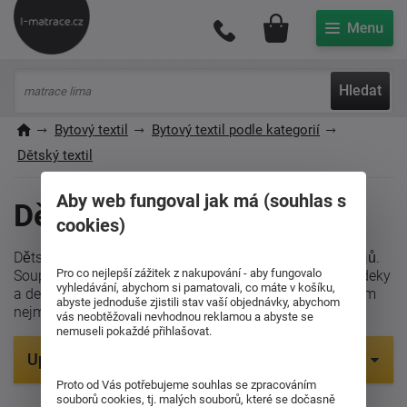
Můj účet
Hledat
Bytový textil
Bytový textil podle kategorií
Dětský textil
Aby web fungoval jak má (souhlas s
Dětský textil
cookies)
Dětský textil přináší pohodlí a radost do dětských pokojů.
Pro co nejlepší zážitek z nakupování - aby fungovalo
Soupravy do postýlek, veselé dětské povlečení, měkké deky
vyhledávání, abychom si pamatovali, co máte v košíku,
a dekorativní polštářky s oblíbenými motivy zajistí vašim
abyste jednoduše zjistili stav vaší objednávky, abychom
nejmenším sladké sny a útulné prostředí.
vás neobtěžovali nevhodnou reklamou a abyste se
nemuseli pokaždé přihlašovat.
Upřesnit parametry
Proto od Vás potřebujeme souhlas se zpracováním
Položek na zobrazení:
103
souborů cookies, tj. malých souborů, které se dočasně