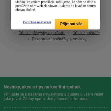
ukládají ve vašem prohlížeči. Děkujeme, že nám ho dáte a
pomůžete nám web zlepšovat. Budeme se k vašim datům
chovat slušně.
Zákazníci také nakupují podle těchto kritérií:
Podrobné nastavení
Přijmout vše
Polštáře
Anatomické polštáře
Dětské přikrývky a polštáře
Dětské polštáře
Dekorativní polštářky a povlaky
Novinky, akce a tipy na kvalitní spánek
Přihlaste se k našemu newsletteru a budete o všem vědět
jako první. Žádný spam. Jen přínosné informace.