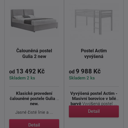
Čalouněná postel
Postel Actim
Gulia 2 new
vyvýšená
13 492 Kč
9 988 Kč
od
od
Skladem 2 ks
Skladem 2 ks
Klasické provedení
Vyvýšená postel Actim -
čalouněné postele Gulia 2
Masivní borovice v bílé
new.
barvě
Vyvýšená postel ...
Detail
Jasné čisté linie a ...
Detail