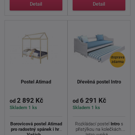
Detail
Detail
doprava
zdarma
Postel Atimad
Dřevěná postel Intro
2 892 Kč
6 291 Kč
od
od
Skladem 1 ks
Skladem 1 ks
Borovicová postel Atimad
Rozkládací postel
Intro
s
pro radostný spánek i hru
přistýlkou na kolečkách.
Vašich ...
Intro vyniká ...