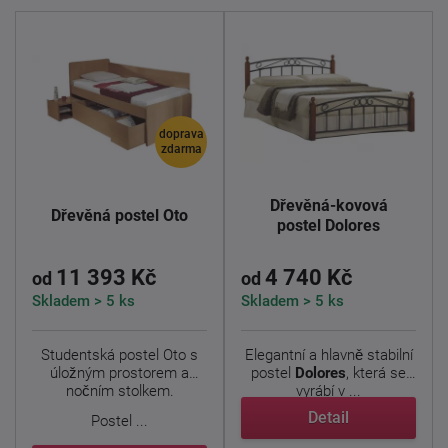
doprava
zdarma
Dřevěná-kovová
Dřevěná postel Oto
postel Dolores
11 393 Kč
4 740 Kč
od
od
Skladem > 5 ks
Skladem > 5 ks
Studentská postel Oto s
Elegantní a hlavně stabilní
úložným prostorem a
postel
Dolores
, která se
nočním stolkem.
vyrábí v ...
Detail
Postel ...