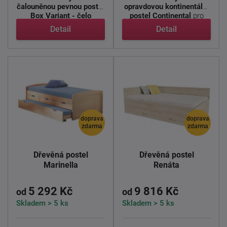
čalouněnou pevnou postel
opravdovou kontinentální
Box Variant - čelo
postel Continental
pro
STRATFORD
- ...
spánek ...
Detail
Detail
doprava
doprava
zdarma
zdarma
Dřevěná postel
Dřevěná postel
Marinella
Renáta
5 292 Kč
9 816 Kč
od
od
Skladem > 5 ks
Skladem > 5 ks