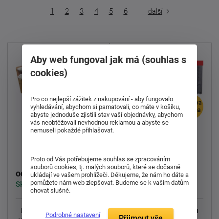
1
2
3
4
5
6
další
Aby web fungoval jak má (souhlas s
cookies)
Pro co nejlepší zážitek z nakupování - aby fungovalo
doprava
vyhledávání, abychom si pamatovali, co máte v košíku,
zdarma
abyste jednoduše zjistili stav vaší objednávky, abychom
vás neobtěžovali nevhodnou reklamou a abyste se
nemuseli pokaždé přihlašovat.
Dřevěná postel
Čalouněná postel
Rango
Demont double
Proto od Vás potřebujeme souhlas se zpracováním
souborů cookies, tj. malých souborů, které se dočasně
9 280 Kč
13 189 Kč
od
od
ukládají ve vašem prohlížeči. Děkujeme, že nám ho dáte a
pomůžete nám web zlepšovat. Budeme se k vašim datům
Skladem > 5 ks
Skladem > 5 ks
chovat slušně.
Dřevěná postel Rango s
Představujeme českou
Podrobné nastavení
Přijmout vše