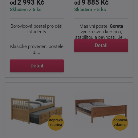
2 993 Kč
9 885 Kč
od
od
Skladem > 5 ks
Skladem > 5 ks
Borovicová postel pro děti
Masivní postel
Goreta
i studenty.
vyniká svou kresbou,
stabilitou a pevností. Je ...
Detail
Klasické provedení postele
z ...
Detail
doprava
doprava
zdarma
zdarma