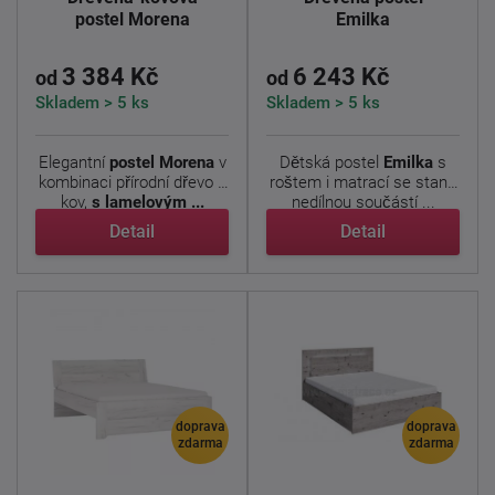
postel Morena
Emilka
3 384 Kč
6 243 Kč
od
od
Skladem > 5 ks
Skladem > 5 ks
Elegantní
postel Morena
v
Dětská postel
Emilka
s
kombinaci přírodní dřevo +
roštem i matrací se stane
kov,
s lamelovým ...
nedílnou součástí ...
Detail
Detail
doprava
doprava
zdarma
zdarma