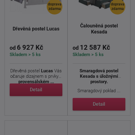
doprava
doprava
zdarma
zdarma
Čalouněná postel
Dřevěná postel Lucas
Kesada
6 927 Kč
12 587 Kč
od
od
Skladem > 5 ks
Skladem > 5 ks
Dřevěná postel
Lucas
Vás
Smaragdová postel
očaruje dizajnem s prvky v
Kesada s úložnými
provensálském ...
prostory.
Detail
Smaragdový poklad ...
Detail