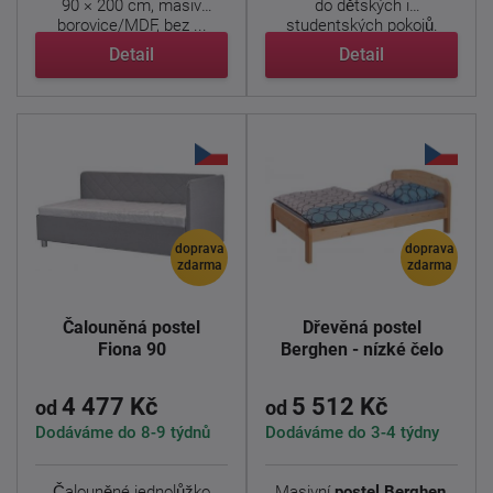
90 × 200 cm, masiv
do dětských i
borovice/MDF, bez ...
studentských pokojů.
Kombinace ...
Detail
Detail
doprava
doprava
zdarma
zdarma
Čalouněná postel
Dřevěná postel
Fiona 90
Berghen - nízké čelo
4 477 Kč
5 512 Kč
od
od
Dodáváme do 8-9 týdnů
Dodáváme do 3-4 týdny
Čalouněné jednolůžko
Masivní
postel Berghen
,