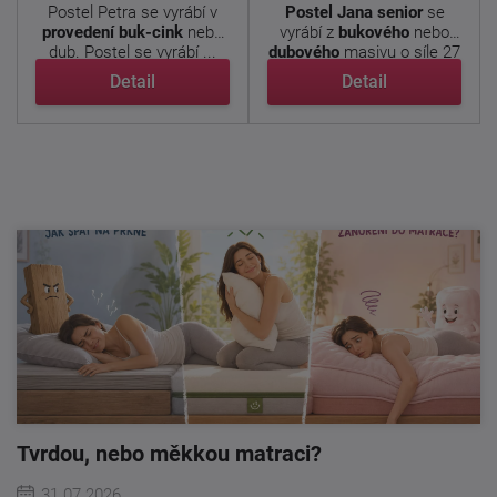
Postel Petra se vyrábí v
Postel Jana senior
se
provedení buk-cink
nebo
vyrábí z
bukového
nebo
dub. Postel se vyrábí ...
dubového
masivu o síle 27
...
Detail
Detail
Tvrdou, nebo měkkou matraci?
31.07.2026