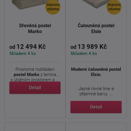
doprava
doprava
zdarma
zdarma
Dřevěná postel
Čalouněná postel
Marko
Elsie
12 494 Kč
13 989 Kč
od
od
Skladem 4 ks
Skladem 4 ks
Prostorná rozkládací
Moderní čalouněná postel
postel Marko
z
lamina
Elsie.
s úložným prostorem a ...
Detail
Jasné rovné linie a
příjemné barvy. ...
Detail