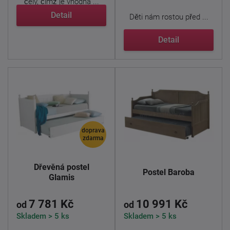
čely, čímž je vhodná ...
Detail
Děti nám rostou před ...
Detail
doprava
zdarma
Dřevěná postel
Postel Baroba
Glamis
7 781 Kč
10 991 Kč
od
od
Skladem > 5 ks
Skladem > 5 ks