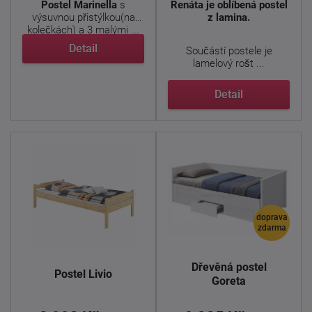
Postel Marinella
s
Renáta je oblíbená postel
výsuvnou přistýlkou(na
z lamina.
kolečkách) a 3 malými ...
Detail
Součástí postele je
lamelový rošt ...
Detail
doprava
zdarma
Dřevěná postel
Postel Livio
Goreta