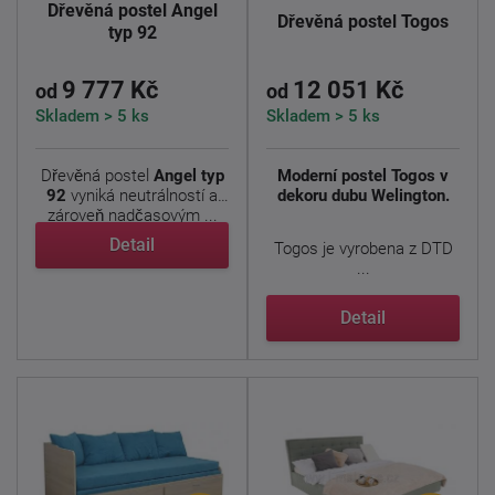
Dřevěná postel Angel
Dřevěná postel Togos
typ 92
9 777 Kč
12 051 Kč
od
od
Skladem > 5 ks
Skladem > 5 ks
Dřevěná postel
Angel typ
Moderní postel Togos v
92
vyniká neutrálností a
dekoru dubu Welington.
zároveň nadčasovým ...
Detail
Togos je vyrobena z DTD
...
Detail