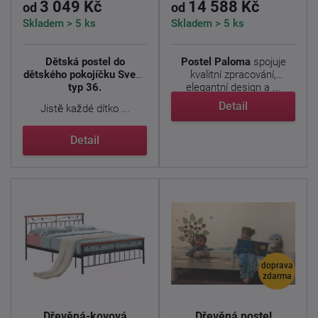
3 049 Kč
14 588 Kč
od
od
Skladem > 5 ks
Skladem > 5 ks
Dětská postel do
Postel Paloma
spojuje
dětského pokojíčku Svend
kvalitní zpracování,
typ 36.
elegantní design a ...
Detail
Jistě každé dítko ...
Detail
doprava
zdarma
Dřevěná-kovová
Dřevěná postel