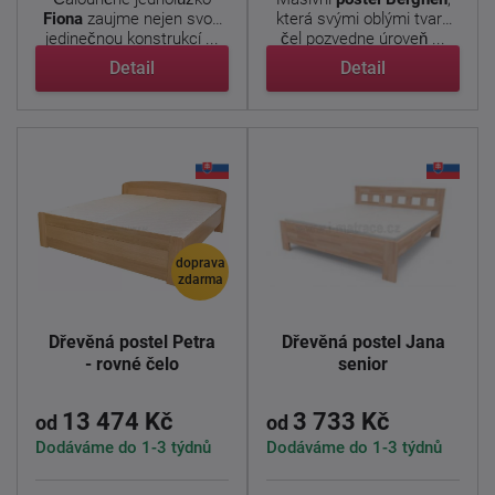
Fiona
zaujme nejen svou
která svými oblými tvary
jedinečnou konstrukcí ...
čel pozvedne úroveň ...
Detail
Detail
doprava
zdarma
Dřevěná postel Petra
Dřevěná postel Jana
- rovné čelo
senior
13 474 Kč
3 733 Kč
od
od
Dodáváme do 1-3 týdnů
Dodáváme do 1-3 týdnů