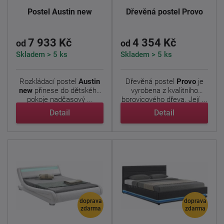
Postel Austin new
Dřevěná postel Provo
7 933 Kč
4 354 Kč
od
od
Skladem > 5 ks
Skladem > 5 ks
Rozkládací postel
Austin
Dřevěná postel
Provo
je
new
přinese do dětského
vyrobena z kvalitního
pokoje nadčasový ...
borovicového dřeva. Její ...
Detail
Detail
doprava
doprava
zdarma
zdarma