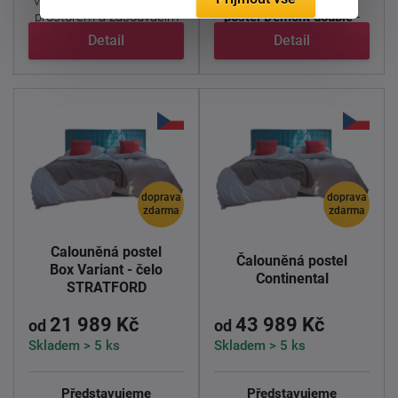
velkým děleným úložným
čalouněnou
prostorem a zasouvacím
postel Demont double
-
...
elegantní a ...
Detail
Detail
doprava
doprava
zdarma
zdarma
Čalouněná postel
Čalouněná postel
Box Variant - čelo
Continental
STRATFORD
21 989 Kč
43 989 Kč
od
od
Skladem > 5 ks
Skladem > 5 ks
Představujeme
Představujeme