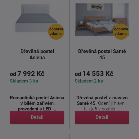
doprava
doprava
zdarma
zdarma
Dřevěná postel
Dřevěná postel Santé
Asiena
45
7 992 Kč
14 553 Kč
od
od
Skladem 3 ks
Skladem 2 ks
Romantická postel Asiena
Dřevěná postel z masivu
v bílém zářivém
Santé 45
. Ocení ji hlavně
provedení s LED ...
ti, kteří v posteli ...
Detail
Detail