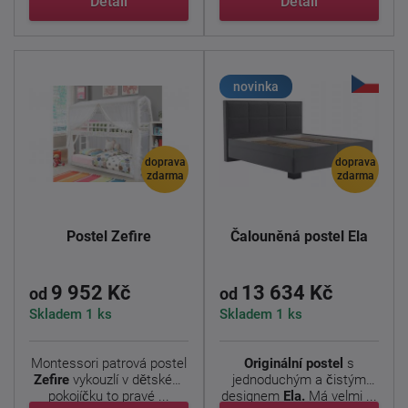
Detail
Detail
novinka
doprava
doprava
zdarma
zdarma
Postel Zefire
Čalouněná postel Ela
9 952 Kč
13 634 Kč
od
od
Skladem 1 ks
Skladem 1 ks
Montessori patrová postel
Originální postel
s
Zefire
vykouzlí v dětském
jednoduchým a čistým
pokojíčku to pravé ...
designem
Ela.
Má velmi ...