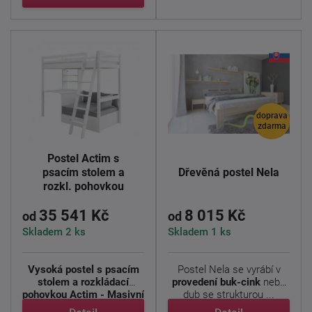
doprava
zdarma
Postel Actim s
psacím stolem a
Dřevěná postel Nela
rozkl. pohovkou
35 541 Kč
8 015 Kč
od
od
Skladem 2 ks
Skladem 1 ks
Vysoká postel s psacím
Postel Nela se vyrábí v
stolem a rozkládací
provedení buk-cink
nebo
pohovkou Actim - Masivní
dub se strukturou ...
...