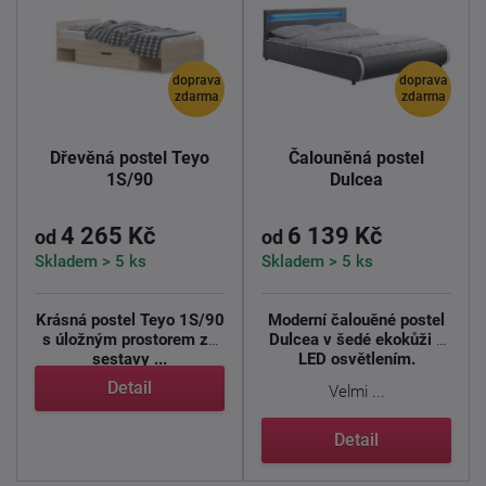
doprava
doprava
zdarma
zdarma
Dřevěná postel Teyo
Čalouněná postel
1S/90
Dulcea
4 265 Kč
6 139 Kč
od
od
Skladem > 5 ks
Skladem > 5 ks
Krásná postel Teyo 1S/90
Moderní čalouěné postel
s úložným prostorem ze
Dulcea v šedé ekokůži s
sestavy ...
LED osvětlením.
Detail
Velmi ...
Detail