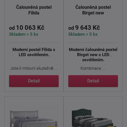
Čalouněná postel
Čalouněná postel
Filida
Birget new
10 063 Kč
9 643 Kč
od
od
Skladem > 5 ks
Skladem > 5 ks
Moderní postel Filida s
Moderní čalouněná postel
LED osvětlením.
Birget new s LED
osvětlením.
Jste-li milovní skutečně ...
Kombinace ...
Detail
Detail