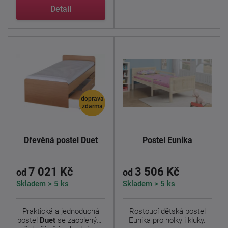
Detail
doprava
zdarma
Dřevěná postel Duet
Postel Eunika
7 021 Kč
3 506 Kč
od
od
Skladem > 5 ks
Skladem > 5 ks
Praktická a jednoduchá
Rostoucí dětská postel
postel
Duet
se zaoblenými
Eunika pro holky i kluky.