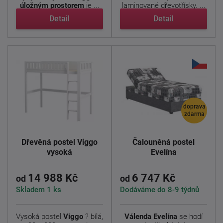
úložným prostorem
je ...
laminované dřevotřísky. ...
Detail
Detail
doprava
zdarma
Dřevěná postel Viggo
Čalouněná postel
vysoká
Evelína
14 988 Kč
6 747 Kč
od
od
Skladem 1 ks
Dodáváme do 8-9 týdnů
Vysoká postel
Viggo
? bílá,
Válenda Evelína
se hodí