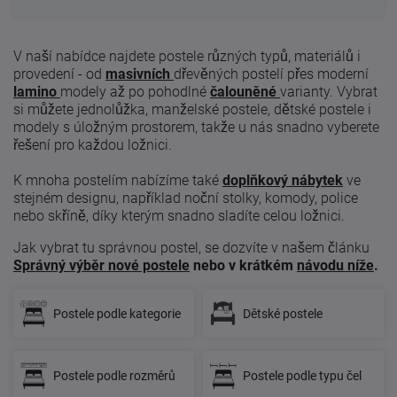
V naší nabídce najdete postele různých typů, materiálů i
provedení - od
masivních
dřevěných postelí přes moderní
lamino
modely až po pohodlné
čalouněné
varianty. Vybrat
si můžete jednolůžka, manželské postele, dětské postele i
modely s úložným prostorem, takže u nás snadno vyberete
řešení pro každou ložnici.
K mnoha postelím nabízíme také
doplňkový nábytek
ve
stejném designu, například noční stolky, komody, police
nebo skříně, díky kterým snadno sladíte celou ložnici.
Jak vybrat tu správnou postel, se dozvíte v našem článku
Správný výběr nové postele
nebo v krátkém
návodu níže
.
Postele podle kategorie
Dětské postele
Postele podle rozměrů
Postele podle typu čel