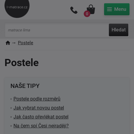
Můj účet
0
Hledat
Postele
Postele
NAŠE TIPY
Postele podle rozměrů
Jak vybrat novou postel
Jak často převlékat postel
Na čem spí Česi nejraději?