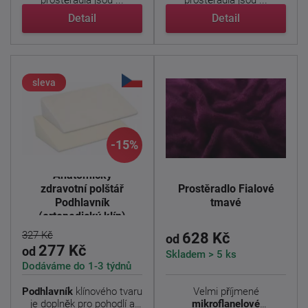
prostěradla jsou ...
prostěradla jsou ...
Detail
Detail
sleva
-15%
Anatomický
zdravotní polštář
Prostěradlo Fialové
Podhlavník
tmavé
(ortopedický klín)
327 Kč
628 Kč
od
277 Kč
od
Skladem > 5 ks
Dodáváme do 1-3 týdnů
Podhlavník
klínového tvaru
Velmi příjmené
je doplněk pro pohodlí a
mikroflanelové