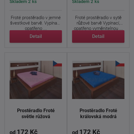
Skladem 2 ks
Skladem 2 ks
Froté prostěradlo v jemné
Froté prostěradlo v sytě
švestkové barvě. Vypínací,
růžové barvě Vypínací,
opatřeno ...
opatřeno vyměnitelnou ...
Detail
Detail
Prostěradlo Froté
Prostěradlo Froté
světle růžová
královská modrá
172 Kč
172 Kč
od
od