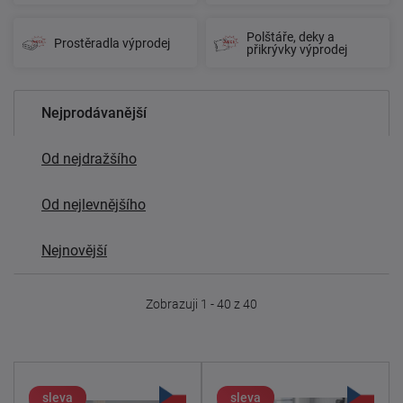
Polštáře, deky a
Prostěradla výprodej
přikrývky výprodej
Nejprodávanější
Od nejdražšího
Od nejlevnějšího
Nejnovější
Zobrazuji 1 - 40 z 40
sleva
sleva