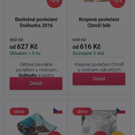
-5%
-5%
Bavlněné povlečení
Krepové povlečení
Sněhurka 2016
Chmíří bílé
660 Kč
649 Kč
627 Kč
616 Kč
od
od
Skladem > 5 ks
Dostupné 3 dnů
Dětské bavlněné
Krepové povlečení Chmíří
povlečení s motivem
s motivem odkvetlých
Sněhurky
a sedmi
pampelišek. Příjemně ...
Detail
trpaslíků.
...
Detail
sleva
sleva