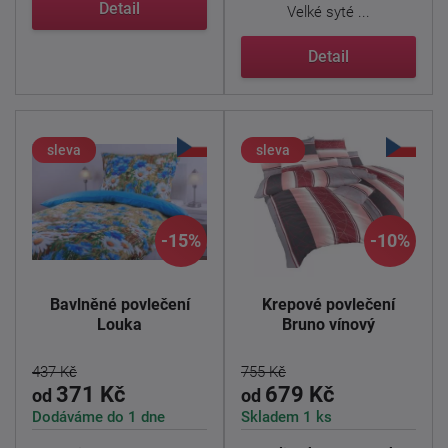
...
Detail
Velké syté ...
Detail
sleva
sleva
-15%
-10%
Bavlněné povlečení
Krepové povlečení
Louka
Bruno vínový
437 Kč
755 Kč
371 Kč
679 Kč
od
od
Dodáváme do 1 dne
Skladem 1 ks