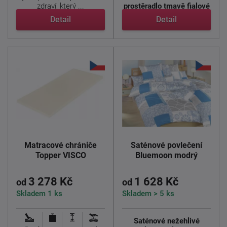
zdraví, který ...
prostěradlo tmavě fialové
barvy, ...
Detail
Detail
Matracové chrániče
Saténové povlečení
Topper VISCO
Bluemoon modrý
3 278 Kč
1 628 Kč
od
od
Skladem 1 ks
Skladem > 5 ks
Saténové nežehlivé