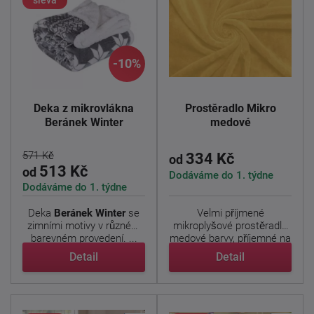
sleva
-10%
Deka z mikrovlákna
Prostěradlo Mikro
Beránek Winter
medové
571 Kč
334 Kč
od
513 Kč
od
Dodáváme do 1. týdne
Dodáváme do 1. týdne
Deka
Beránek Winter
se
Velmi příjmené
zimními motivy v různém
mikroplyšové prostěradlo
barevném provedení. ...
medové barvy, příjemné na
...
Detail
Detail