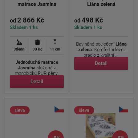
matrace Jasmína
Liána zelená
2 866 Kč
498 Kč
od
od
Skladem 1 ks
Skladem 1 ks
Bavlněné povlečení
Liána
zelená
. Komfortní ložní
Střední
90 Kg
11 cm
prádlo z kvalitní ...
Jednoduchá matrace
Detail
Jasmína
složená
z
monobloku
PUR
pěny
.
PUR
pěna
je ...
Detail
sleva
sleva