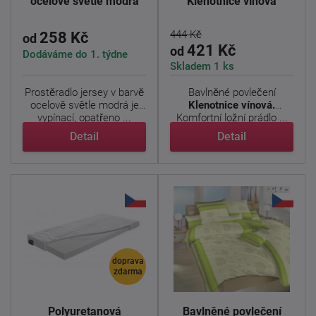
ocelově světle modrá
Klenotnice vínová
444 Kč
258 Kč
od
421 Kč
od
Dodáváme do 1. týdne
Skladem 1 ks
Prostěradlo jersey v barvě
Bavlněné povlečení
ocelově světle modrá je
Klenotnice vínová.
vypínací, opatřeno ...
Komfortní ložní prádlo ...
Detail
Detail
doprava
zdarma
Polyuretanová
Bavlněné povlečení