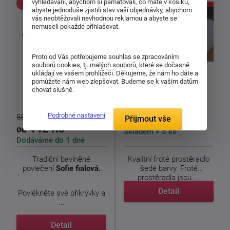
vyhledávání, abychom si pamatovali, co máte v košíku,
sleva
abyste jednoduše zjistili stav vaší objednávky, abychom
vás neobtěžovali nevhodnou reklamou a abyste se
nemuseli pokaždé přihlašovat.
-20%
Proto od Vás potřebujeme souhlas se zpracováním
souborů cookies, tj. malých souborů, které se dočasně
ukládají ve vašem prohlížeči. Děkujeme, že nám ho dáte a
Bavlněné povlečení
Prostěradlo Froté
pomůžete nám web zlepšovat. Budeme se k vašim datům
chovat slušně.
Sofie fialová
prostěradlo šedá
Podrobné nastavení
553 Kč
203 Kč
Přijmout vše
od
442 Kč
od
Skladem > 5 ks
Dodáváme do 1 dne
Tradiční bavlněné
Kvalitní froté prostěradlo
povlečení
Sofie fialová.
šedé barvy. Froté
prostěradla jsou ...
Detail
Povlékněte své přikrývky a
...
Detail