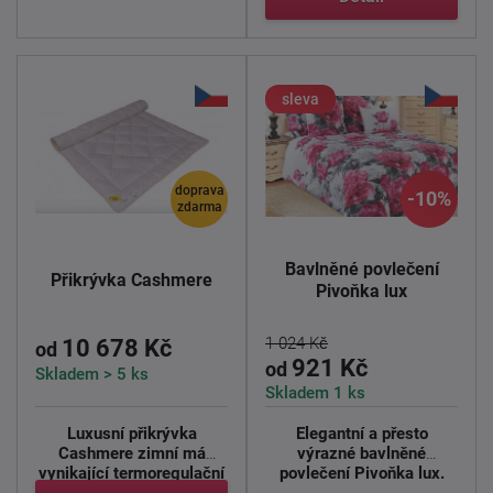
sleva
doprava
-10%
zdarma
Bavlněné povlečení
Přikrývka Cashmere
Pivoňka lux
1 024 Kč
10 678 Kč
od
921 Kč
od
Skladem > 5 ks
Skladem 1 ks
Luxusní přikrývka
Elegantní a přesto
Cashmere zimní má
výrazné bavlněné
vynikající termoregulační
povlečení Pivoňka lux.