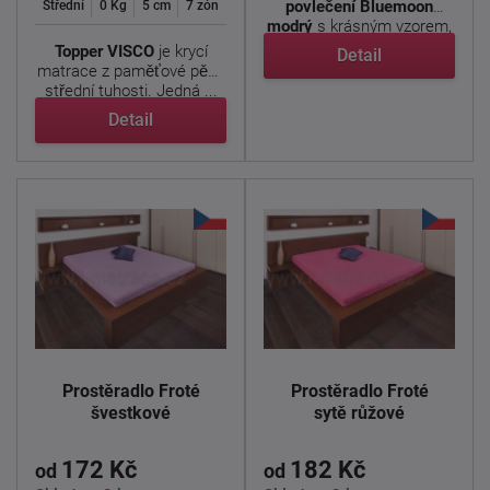
povlečení Bluemoon
Střední
0 Kg
5 cm
7 zón
modrý
s krásným vzorem,
který ...
Topper VISCO
je krycí
Detail
matrace z paměťové pěny
střední tuhosti. Jedná ...
Detail
Prostěradlo Froté
Prostěradlo Froté
švestkové
sytě růžové
172 Kč
182 Kč
od
od