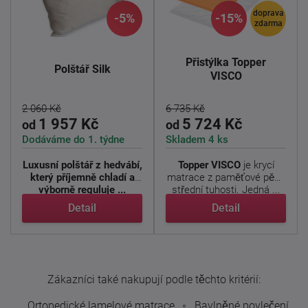
doprava
-5%
-15%
zdarma
Přistýlka Topper
Polštář Silk
VISCO
2 060 Kč
6 735 Kč
1 957 Kč
5 724 Kč
od
od
Dodáváme do 1. týdne
Skladem 4 ks
Luxusní polštář z hedvábí,
Topper VISCO
je krycí
který příjemně chladí a
matrace z paměťové pěny
výborně reguluje ...
střední tuhosti. Jedná ...
Detail
Detail
Zákazníci také nakupují podle těchto kritérií:
Ortopedické lamelové matrace
Bavlněné povlečení