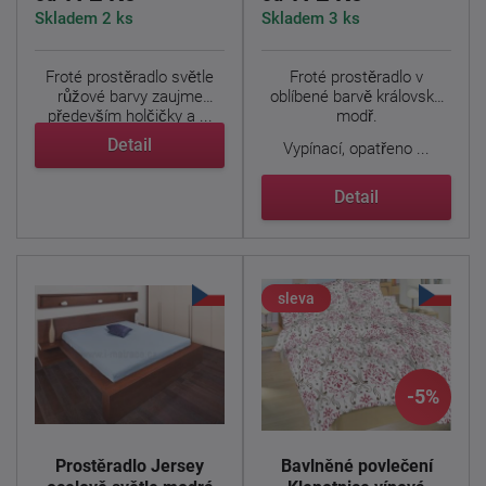
Skladem 2 ks
Skladem 3 ks
Froté prostěradlo světle
Froté prostěradlo v
růžové barvy zaujme
oblíbené barvě královská
především holčičky a ...
modř.
Detail
Vypínací, opatřeno ...
Detail
sleva
-5%
Prostěradlo Jersey
Bavlněné povlečení