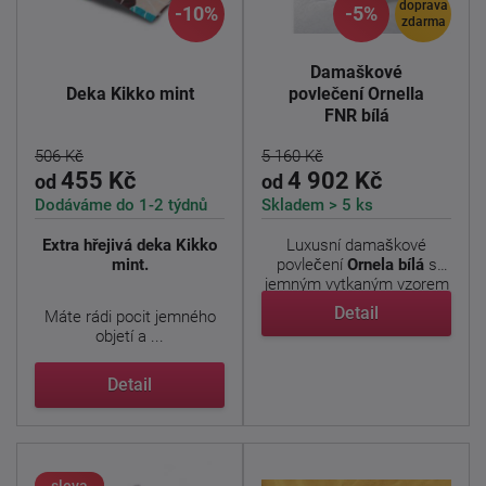
doprava
-10%
-5%
zdarma
Damaškové
Deka Kikko mint
povlečení Ornella
FNR bílá
506 Kč
5 160 Kč
455 Kč
4 902 Kč
od
od
Dodáváme do 1-2 týdnů
Skladem > 5 ks
Extra hřejivá deka Kikko
Luxusní damaškové
mint.
povlečení
Ornela bílá
s
jemným vytkaným vzorem
v ...
Detail
Máte rádi pocit jemného
objetí a ...
Detail