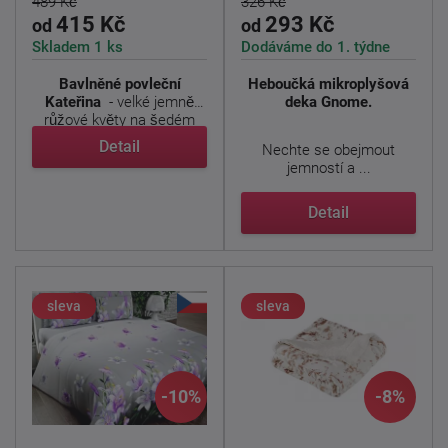
489 Kč
326 Kč
415 Kč
293 Kč
od
od
Skladem 1 ks
Dodáváme do 1. týdne
Bavlněné povleční
Heboučká mikroplyšová
Kateřina
- velké jemně
deka Gnome.
růžové květy na šedém
pozadí ...
Detail
Nechte se obejmout
jemností a ...
Detail
sleva
sleva
-10%
-8%