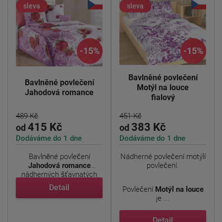
sleva
sleva
-15%
-15%
Bavlněné povlečení
Bavlněné povlečení
Motýl na louce
Jahodová romance
fialový
489 Kč
451 Kč
415 Kč
383 Kč
od
od
Dodáváme do 1 dne
Dodáváme do 1 dne
Bavlněné povlečení
Nádherné povlečení motýlí
Jahodová romance
povlečení.
nádherných šťavnatých
jahůdek na ...
Detail
Povlečení
Motýl na louce
je ...
Detail