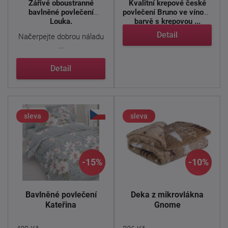
Zářivé oboustranné
Kvalitní krepové české
bavlněné povlečení
povlečení Bruno ve vínové
Louka.
barvě s krepovou ...
Detail
Načerpejte dobrou náladu
...
Detail
sleva
sleva
-15%
-10%
Bavlněné povlečení
Deka z mikrovlákna
Kateřina
Gnome