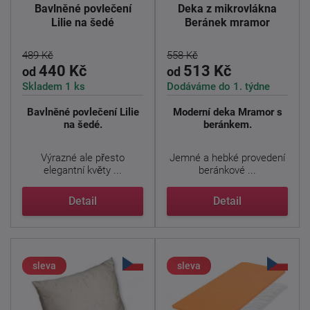
Bavlněné povlečení
Deka z mikrovlákna
Lilie na šedé
Beránek mramor
489 Kč
558 Kč
440 Kč
513 Kč
od
od
Skladem 1 ks
Dodáváme do 1. týdne
Bavlněné povlečení Lilie
Moderní deka Mramor s
na šedé.
beránkem.
Výrazné ale přesto
Jemné a hebké provedení
elegantní květy ...
beránkové ...
Detail
Detail
sleva
sleva