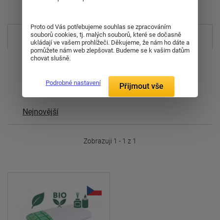
Položek na zobrazení:
0
Proto od Vás potřebujeme souhlas se zpracováním
souborů cookies, tj. malých souborů, které se dočasně
Nejprodávanější
ukládají ve vašem prohlížeči. Děkujeme, že nám ho dáte a
pomůžete nám web zlepšovat. Budeme se k vašim datům
chovat slušně.
Od nejdražšího
Podrobné nastavení
Přijmout vše
Od nejlevnějšího
Nejnovější
Zobrazuji 1 - 1 z 1