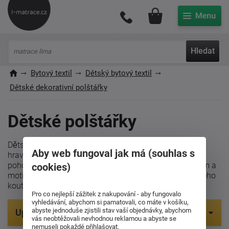
Můj účet
Hledat
Bytový textil
Dětský bytový textil
Dětské dekorativní polštářky
Dětské polštářky
Dětské dekorativní polštářky přidávají pokoji útulnost a
Aby web fungoval jak má (souhlas s
hravost. Jsou ideální nejen pro ozdobu, ale také pro
pohodlné lenošení či hraní. Díky různým tvarům, barvám a
cookies)
motivům se stanou oblíbenou součástí každého dětského
koutku.
Pro co nejlepší zážitek z nakupování - aby fungovalo
vyhledávání, abychom si pamatovali, co máte v košíku,
abyste jednoduše zjistili stav vaší objednávky, abychom
Upřesnit parametry
vás neobtěžovali nevhodnou reklamou a abyste se
nemuseli pokaždé přihlašovat.