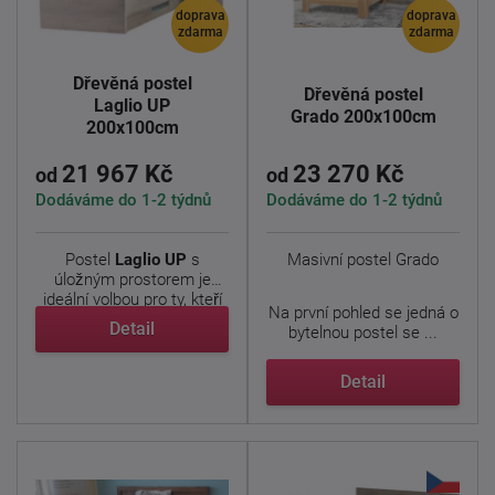
doprava
doprava
zdarma
zdarma
Dřevěná postel
Dřevěná postel
Laglio UP
Grado 200x100cm
200x100cm
21 967 Kč
23 270 Kč
od
od
Dodáváme do 1-2 týdnů
Dodáváme do 1-2 týdnů
Postel
Laglio
UP
s
Masivní postel Grado
úložným prostorem je
ideální volbou pro ty, kteří
Na první pohled se jedná o
...
Detail
bytelnou postel se ...
Detail