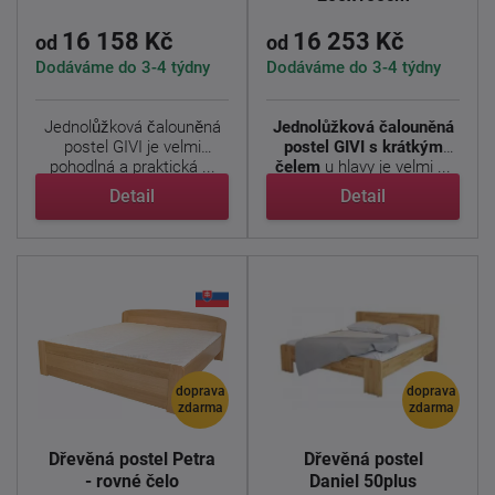
16 158 Kč
16 253 Kč
od
od
Dodáváme do 3-4 týdny
Dodáváme do 3-4 týdny
Jednolůžková čalouněná
Jednolůžková čalouněná
postel GIVI je velmi
postel GIVI s krátkým
pohodlná a praktická ...
čelem
u hlavy je velmi ...
Detail
Detail
doprava
doprava
zdarma
zdarma
Dřevěná postel Petra
Dřevěná postel
- rovné čelo
Daniel 50plus