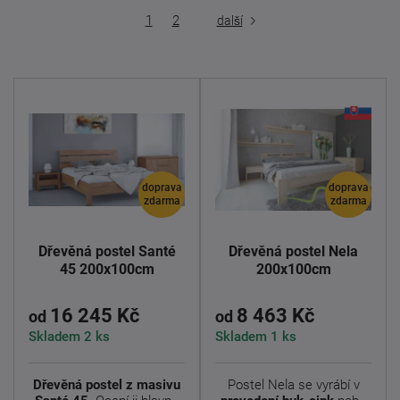
1
2
další
doprava
doprava
zdarma
zdarma
Dřevěná postel Santé
Dřevěná postel Nela
45 200x100cm
200x100cm
16 245 Kč
8 463 Kč
od
od
Skladem 2 ks
Skladem 1 ks
Dřevěná postel z masivu
Postel Nela se vyrábí v