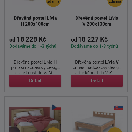
zdarma
zdarma
Dřevěná postel Lívia
Dřevěná postel Lívia
H 200x100cm
V 200x100cm
18 228 Kč
18 227 Kč
od
od
Dodáváme do 1-3 týdnů
Dodáváme do 1-3 týdnů
Dřevěná postel Lívia H
Dřevěná postel
Lívia V
přináší nadčasový design
přináší nadčasový design
a funkčnost do Vaší ...
a funkčnost do Vaší ...
Detail
Detail