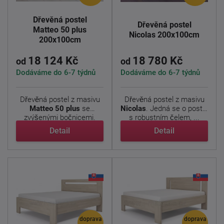
Dřevěná postel
Dřevěná postel
Matteo 50 plus
Nicolas 200x100cm
200x100cm
18 124 Kč
18 780 Kč
od
od
Dodáváme do 6-7 týdnů
Dodáváme do 6-7 týdnů
Dřevěná postel z masivu
Dřevěná postel z masivu
Matteo 50 plus
se
Nicolas
. Jedná se o postel
zvýšenými bočnicemi.
s robustním čelem, ...
Jedná ...
Detail
Detail
doprava
doprava