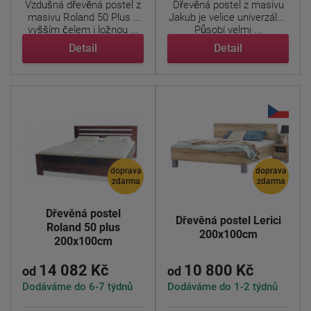
Vzdušná dřevěná postel z
Dřevěná postel z masivu
masivu Roland 50 Plus z
Jakub je velice univerzální.
vyšším čelem i ložnou ...
Působí velmi ...
Detail
Detail
doprava
doprava
zdarma
zdarma
Dřevěná postel
Dřevěná postel Lerici
Roland 50 plus
200x100cm
200x100cm
14 082 Kč
10 800 Kč
od
od
Dodáváme do 6-7 týdnů
Dodáváme do 1-2 týdnů