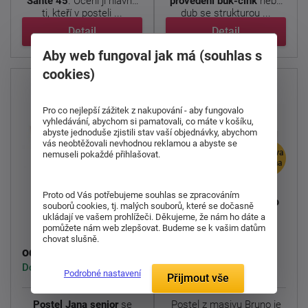
Santé 45
. Ocení ji hlavně
provedení buk-cink
nebo
ti, kteří v posteli ...
dub se strukturou ...
Detail
Detail
Aby web fungoval jak má (souhlas s
cookies)
Pro co nejlepší zážitek z nakupování - aby fungovalo
vyhledávání, abychom si pamatovali, co máte v košíku,
abyste jednoduše zjistili stav vaší objednávky, abychom
vás neobtěžovali nevhodnou reklamou a abyste se
doprava
doprava
nemuseli pokaždé přihlašovat.
zdarma
zdarma
Proto od Vás potřebujeme souhlas se zpracováním
Dřevěná postel Jana
Dřevěná postel Bruno
souborů cookies, tj. malých souborů, které se dočasně
senior 200x100cm
200x100cm
ukládají ve vašem prohlížeči. Děkujeme, že nám ho dáte a
pomůžete nám web zlepšovat. Budeme se k vašim datům
chovat slušně.
12 829 Kč
9 709 Kč
od
od
Dodáváme do 1-3 týdnů
Dodáváme do 6-7 týdnů
Podrobné nastavení
Přijmout vše
Postel Jana senior
se
Postel z masivu Bruno je