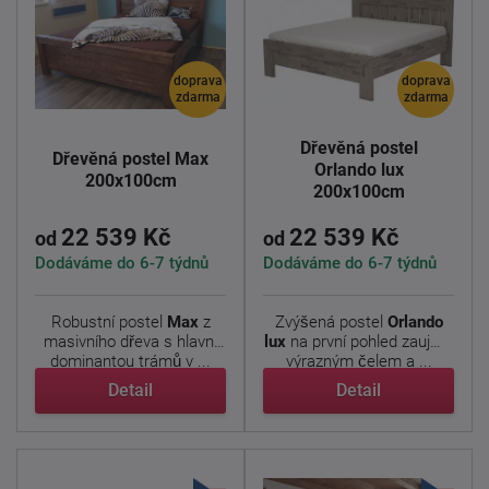
doprava
doprava
zdarma
zdarma
Dřevěná postel
Dřevěná postel Max
Orlando lux
200x100cm
200x100cm
22 539 Kč
22 539 Kč
od
od
Dodáváme do 6-7 týdnů
Dodáváme do 6-7 týdnů
Robustní postel
Max
z
Zvýšená postel
Orlando
masivního dřeva s hlavní
lux
na první pohled zaujme
dominantou trámů v ...
výrazným čelem a ...
Detail
Detail