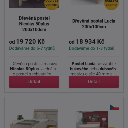
doprava
doprava
zdarma
zdarma
Dřevěná postel
Dřevěná postel Lucia
Nicolas 50plus
200x100cm
200x100cm
19 720 Kč
18 934 Kč
od
od
Dodáváme do 6-7 týdnů
Dodáváme do 1-3 týdnů
Dřevěná postel z masivu
Postel Lucia
se vyrábí z
Nicolas 50plus
. Jedná se
bukového
nebo
dubového
o postel s robustním ...
masivu o síle 40 mm a ...
Detail
Detail