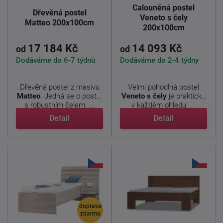
Čalouněná postel
Dřevěná postel
Veneto s čely
Matteo 200x100cm
200x100cm
17 184 Kč
14 093 Kč
od
od
Dodáváme do 6-7 týdnů
Dodáváme do 2-4 týdny
Dřevěná postel z masivu
Velmi pohodlná postel
Matteo
. Jedná se o postel
Veneto s čely
je praktická
s robustním čelem, ...
v každém ohledu. ...
Detail
Detail
doprava
zdarma