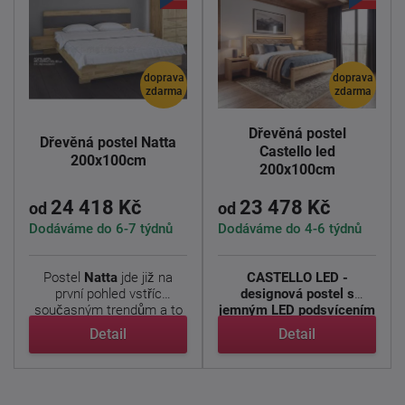
doprava
doprava
zdarma
zdarma
Dřevěná postel
Dřevěná postel Natta
Castello led
200x100cm
200x100cm
24 418 Kč
23 478 Kč
od
od
Dodáváme do 6-7 týdnů
Dodáváme do 4-6 týdnů
Postel
Natta
jde již na
CASTELLO LED -
první pohled vstříc
designová postel s
současným trendům a to
jemným LED podsvícením
...
a originálním ...
Detail
Detail