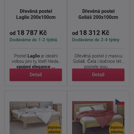
Dřevěná postel
Dřevěná postel
Laglio 200x100cm
Goliáš 200x100cm
18 787 Kč
18 312 Kč
od
od
Dodáváme do 1-2 týdnů
Dodáváme do 2-4 týdny
Postel
Laglio
je ideální
Dřevěná postel z masivu
volbou pro ty, kteří hledají
Goliáš. Čela i bočnice této
spojení elegance ...
postele jsou ...
Detail
Detail
doprava
doprava
zdarma
zdarma