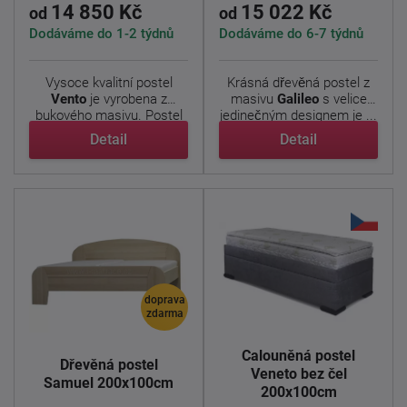
14 850 Kč
15 022 Kč
od
od
Dodáváme do 1-2 týdnů
Dodáváme do 6-7 týdnů
Vysoce kvalitní postel
Krásná dřevěná postel z
Vento
je vyrobena z
masivu
Galileo
s velice
bukového masivu. Postel
jedinečným designem je ...
má ...
Detail
Detail
doprava
zdarma
Čalouněná postel
Dřevěná postel
Veneto bez čel
Samuel 200x100cm
200x100cm