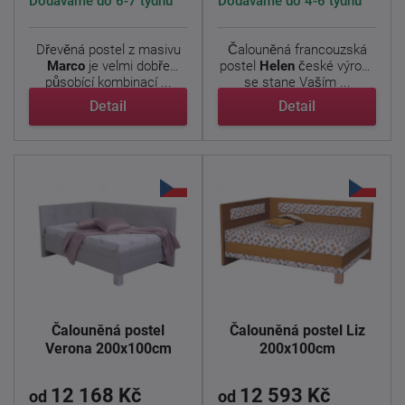
Dodáváme do 6-7 týdnů
Dodáváme do 4-6 týdnů
Dřevěná postel z masivu
Čalouněná francouzská
Marco
je velmi dobře
postel
Helen
české výroby
působící kombinací ...
se stane Vaším ...
Detail
Detail
Čalouněná postel
Čalouněná postel Liz
Verona 200x100cm
200x100cm
12 168 Kč
12 593 Kč
od
od