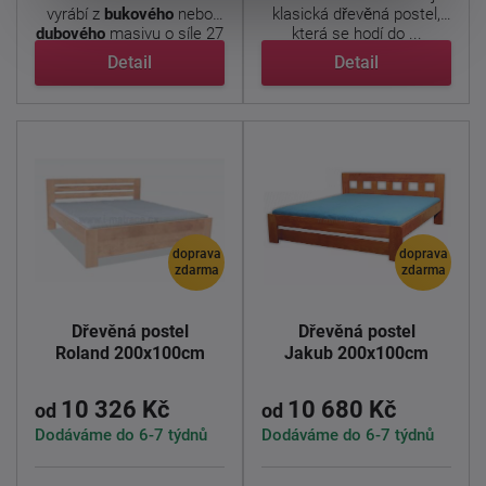
vyrábí z
bukového
nebo
klasická dřevěná postel,
dubového
masivu o síle 27
která se hodí do ...
...
Detail
Detail
doprava
doprava
zdarma
zdarma
Dřevěná postel
Dřevěná postel
Roland 200x100cm
Jakub 200x100cm
10 326 Kč
10 680 Kč
od
od
Dodáváme do 6-7 týdnů
Dodáváme do 6-7 týdnů