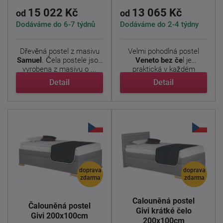
15 022 Kč
13 065 Kč
od
od
Dodáváme do 6-7 týdnů
Dodáváme do 2-4 týdny
Dřevěná postel z masivu
Velmi pohodlná postel
Samuel
. Čela postele jsou
Veneto bez če
l je
vyrobena z masivu o ...
praktická v každém
ohledu. ...
Detail
Detail
doprava
doprava
zdarma
zdarma
Čalouněná postel
Čalouněná postel
Givi krátké čelo
Givi 200x100cm
200x100cm