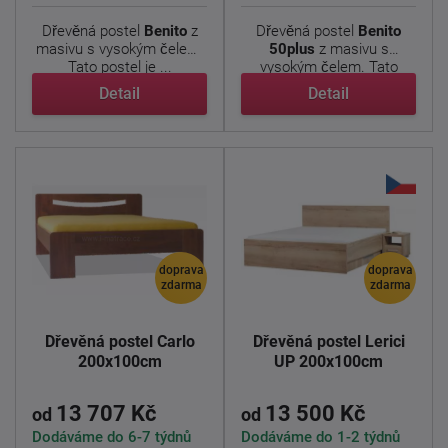
Dřevěná postel
Benito
z
Dřevěná postel
Benito
masivu s vysokým čelem.
50plus
z masivu s
Tato postel je ...
vysokým čelem. Tato
postel je ...
Detail
Detail
doprava
doprava
zdarma
zdarma
Dřevěná postel Carlo
Dřevěná postel Lerici
200x100cm
UP 200x100cm
13 707 Kč
13 500 Kč
od
od
Dodáváme do 6-7 týdnů
Dodáváme do 1-2 týdnů