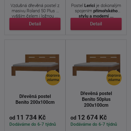
Vzdušná dřevěná postel z
Postel
Lerici
je dokonalým
masivu Roland 50 Plus z
spojením
přímořského
vyšším čelem i ložnou ...
stylu a moderní ...
Detail
Detail
doprava
doprava
zdarma
zdarma
Dřevěná postel
Dřevěná postel
Benito 50plus
Benito 200x100cm
200x100cm
11 734 Kč
12 674 Kč
od
od
Dodáváme do 6-7 týdnů
Dodáváme do 6-7 týdnů