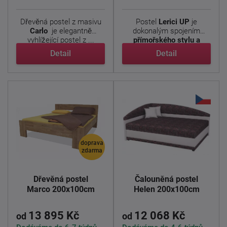
Dřevěná postel z masivu
Postel
Lerici
UP
je
Carlo
je elegantně
dokonalým spojením
vyhlížející postel z ...
přímořského stylu a
moderní ...
Detail
Detail
doprava
zdarma
Dřevěná postel
Čalouněná postel
Marco 200x100cm
Helen 200x100cm
13 895 Kč
12 068 Kč
od
od