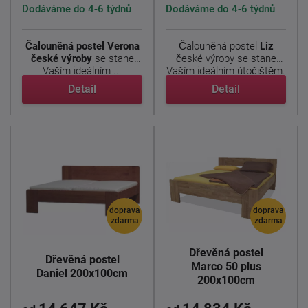
Dodáváme do 4-6 týdnů
Dodáváme do 4-6 týdnů
Čalouněná postel Verona
Čalouněná postel
Liz
české výroby
se stane
české výroby se stane
Vaším ideálním ...
Vaším ideálním útočištěm.
...
Detail
Detail
doprava
doprava
zdarma
zdarma
Dřevěná postel
Dřevěná postel
Marco 50 plus
Daniel 200x100cm
200x100cm