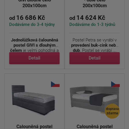
200x100cm
200x100cm
16 686 Kč
14 624 Kč
od
od
Dodáváme do 3-4 týdny
Dodáváme do 1-3 týdnů
Jednolůžková čalouněná
Postel Petra se vyrábí v
postel GIVI s dlouhým
provedení buk-cink nebo
čelem
je velmi pohodlná a
dub
. Postel se vyrábí ...
...
Detail
Detail
doprava
zdarma
Čalouněná postel
Čalouněná postel