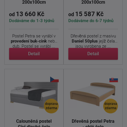
200x100cm
200x100cm
13 660 Kč
15 587 Kč
od
od
Dodáváme do 1-3 týdnů
Dodáváme do 6-7 týdnů
Postel Petra se vyrábí v
Dřevěná postel z masivu
provedení buk-cink
nebo
Daniel
50plus
jejíž čela
dub. Postel se vyrábí ...
jsou vyrobena ze ...
Detail
Detail
doprava
doprava
zdarma
zdarma
Čalouněná postel
Dřevěná postel Petra
Givi dlouhé čelo
- oblé čelo