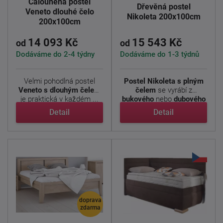
Čalouněná postel
Dřevěná postel
Veneto dlouhé čelo
Nikoleta 200x100cm
200x100cm
14 093 Kč
15 543 Kč
od
od
Dodáváme do 2-4 týdny
Dodáváme do 1-3 týdnů
Velmi pohodlná postel
Postel Nikoleta s plným
Veneto s dlouhým čelem
čelem
se vyrábí z
je praktická v každém ...
bukového
nebo
dubového
...
Detail
Detail
doprava
zdarma