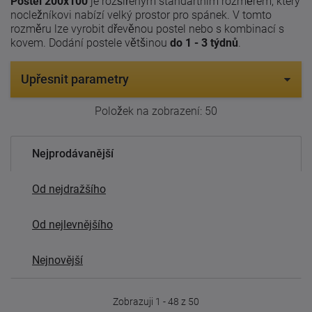
Postel 200x100
je rozšířeným standartním rozměrem, který
nocležníkovi nabízí velký prostor pro spánek. V tomto
rozměru lze vyrobit dřevěnou postel nebo s kombinací s
kovem. Dodání postele většinou
do 1 - 3 týdnů
.
Upřesnit parametry
Položek na zobrazení:
50
Nejprodávanější
Od nejdražšího
Od nejlevnějšího
Nejnovější
Zobrazuji 1 - 48 z 50