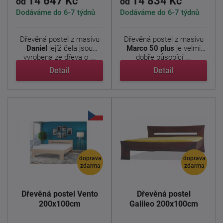
14 647 Kč
14 834 Kč
od
od
Dodáváme do 6-7 týdnů
Dodáváme do 6-7 týdnů
Dřevěná postel z masivu
Dřevěná postel z masivu
Daniel
jejíž čela jsou
Marco 50 plus
je velmi
vyrobena ze dřeva o ...
dobře působící ...
Detail
Detail
doprava
doprava
zdarma
zdarma
Dřevěná postel Vento
Dřevěná postel
200x100cm
Galileo 200x100cm