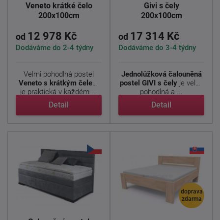
Veneto krátké čelo
Givi s čely
200x100cm
200x100cm
12 978 Kč
17 314 Kč
od
od
Dodáváme do 2-4 týdny
Dodáváme do 3-4 týdny
Velmi pohodlná postel
Jednolůžková čalouněná
Veneto s krátkým čelem
postel GIVI s čely
je velmi
je praktická v každém ...
pohodlná a ...
Detail
Detail
doprava
zdarma