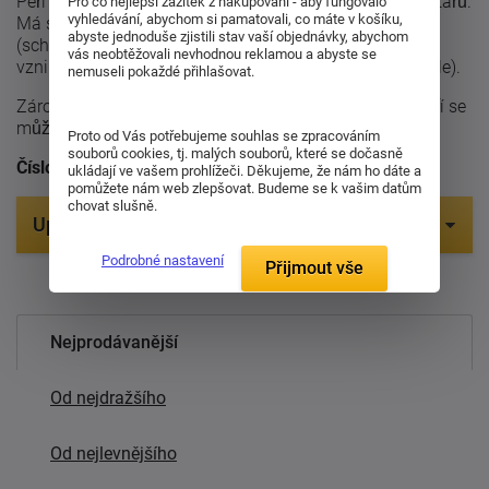
Peří je ideálním materiálem pro výrobu přikrývek a polštářů.
Pro co nejlepší zážitek z nakupování - aby fungovalo
vyhledávání, abychom si pamatovali, co máte v košíku,
Má skvělé plnicí vlastnosti a vysokou
hygroskopičnost
abyste jednoduše zjistili stav vaší objednávky, abychom
(schopnost peří rychle absorbovat tělesnou vlhkost
vás neobtěžovali nevhodnou reklamou a abyste se
vznikající během spánku a následně ji odvádět z postele).
nemuseli pokaždé přihlašovat.
Zároveň se jedná o vynikající tepelný izolant. Více o peří se
můžete dočíst v našem článku
"Peří znovu letí"
.
Proto od Vás potřebujeme souhlas se zpracováním
souborů cookies, tj. malých souborů, které se dočasně
Číslo uvádí poměr prachového peří a ostatního peří.
ukládají ve vašem prohlížeči. Děkujeme, že nám ho dáte a
pomůžete nám web zlepšovat. Budeme se k vašim datům
chovat slušně.
Upřesnit parametry
Podrobné nastavení
Přijmout vše
Položek na zobrazení:
Nejprodávanější
Od nejdražšího
Od nejlevnějšího