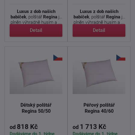
Luxus z dob našich
Luxus z dob našich
babiček
, polštář
Regina
je
babiček
, polštář
Regina
je
plněn výhradně husím a ...
plněn výhradně husím a ...
Detail
Detail
Dětský polštář
Péřový polštář
Regina 50/50
Regina 40/60
818 Kč
1 713 Kč
od
od
Dodáváme do 1. týdne
Dodáváme do 1. týdne