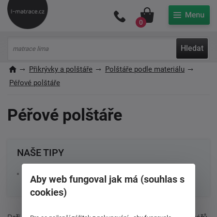
Můj účet
0
Hledat
Přikrývky a polštáře
Polštáře podle materiálu
Péřové polštáře
Péřové polštáře
NAŠE TIPY
Peří znovu letí
Aby web fungoval jak má (souhlas s
cookies)