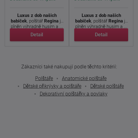
Luxus z dob našich
Luxus z dob našich
babiček
, polštář
Regina
je
babiček
, polštář
Regina
je
plněn výhradně husím a ...
plněn výhradně husím a ...
Detail
Detail
Zákazníci také nakupují podle těchto kritérií:
Polštáře
Anatomické polštáře
Dětské přikrývky a polštáře
Dětské polštáře
Dekorativní polštářky a povlaky