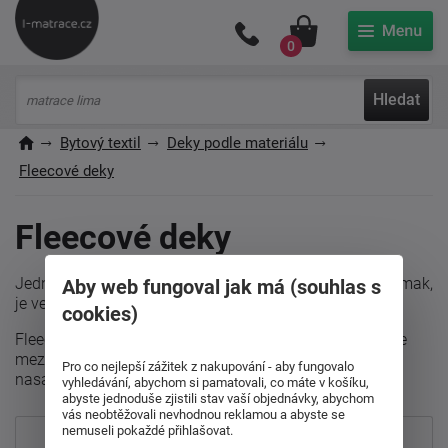
Můj účet
0
Hledat
Bytový textil
Deky podle materiálu
Fleecové deky
Fleecové deky
Jedná se o velmi oblíbený materiál, který je jemný na omak,
Aby web fungoval jak má (souhlas s
je velmi lehký a má výborné izolační vlastnosti.
cookies)
Fleecová deka je velmi vhodná třeba i na piknik, protože
mezi další její dobré vlastnosti patří i minimální
Pro co nejlepší zážitek z nakupování - aby fungovalo
nasákavost.
vyhledávání, abychom si pamatovali, co máte v košíku,
abyste jednoduše zjistili stav vaší objednávky, abychom
vás neobtěžovali nevhodnou reklamou a abyste se
nemuseli pokaždé přihlašovat.
Nejprodávanější