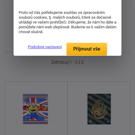
Proto od Vás potřebujeme souhlas se zpracováním
Od nejdražšího
souborů cookies, tj. malých souborů, které se dočasně
ukládají ve vašem prohlížeči. Děkujeme, že nám ho dáte a
pomůžete nám web zlepšovat. Budeme se k vašim datům
Od nejlevnějšího
chovat slušně.
Nejnovější
Podrobné nastavení
Přijmout vše
Zobrazuji 1 - 2 z 2