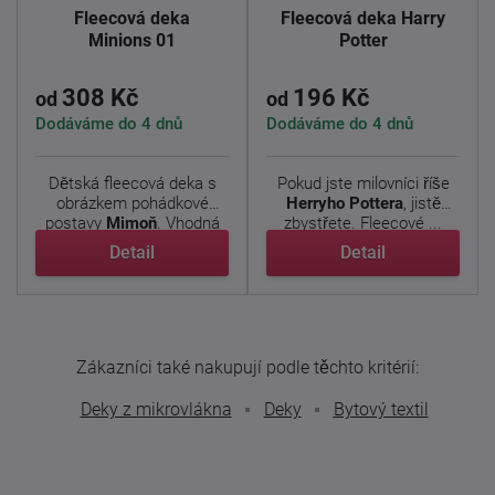
Fleecová deka
Fleecová deka Harry
Minions 01
Potter
308 Kč
196 Kč
od
od
Dodáváme do 4 dnů
Dodáváme do 4 dnů
Dětská fleecová deka s
Pokud jste milovníci říše
obrázkem pohádkové
Herryho Pottera
, jistě
postavy
Mimoň
. Vhodná
zbystřete. Fleecové ...
pro ...
Detail
Detail
Zákazníci také nakupují podle těchto kritérií:
Deky z mikrovlákna
Deky
Bytový textil