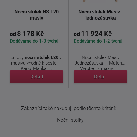
Noční stolek NS L20
Noční stolek Masiv -
masiv
jednozásuvka
8 178 Kč
11 924 Kč
od
od
Dodáváme do 1-3 týdnů
Dodáváme do 1-2 týdnů
Široký
noční stolek L20
z
Noční stolek Masiv
masivu vhodný k postelím
Jednozásuvka Materiál:
Karlo, Marika, ...
Vyroben z masivní ...
Detail
Detail
Zákazníci také nakupují podle těchto kritérií:
Noční stolky