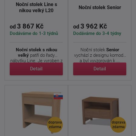
Noční stolek Line s
Noční stolek Senior
nikou velký L20
3 867 Kč
3 962 Kč
od
od
Dodáváme do 1-3 týdnů
Dodáváme do 3-4 týdny
Noční stolek s nikou
Noční stolek
Senior
velký
patří do řady
vychází z designu komody
nábytku Line. Je vyroben z
a byl vyvzorován k ...
...
Detail
Detail
doprava
doprava
zdarma
zdarma