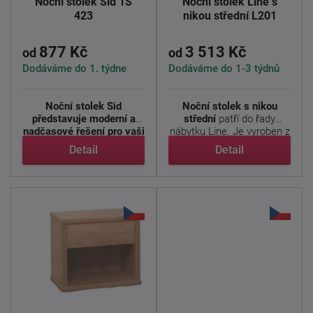
Noční stolek Sid 1S
Noční stolek Line s
423
nikou střední L201
877 Kč
3 513 Kč
od
od
Dodáváme do 1. týdne
Dodáváme do 1-3 týdnů
Noční stolek Sid
Noční stolek s nikou
představuje moderní a
střední
patří do řady
nadčasové řešení pro vaši
nábytku Line. Je vyroben z
...
...
Detail
Detail