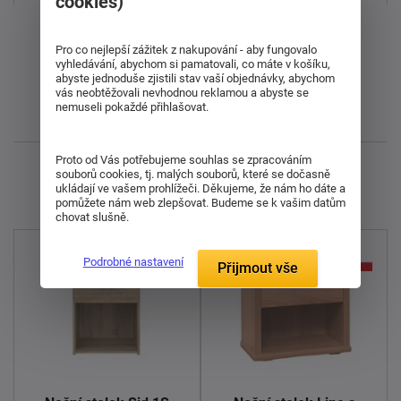
cookies)
Od nejdražšího
Pro co nejlepší zážitek z nakupování - aby fungovalo
vyhledávání, abychom si pamatovali, co máte v košíku,
Od nejlevnějšího
abyste jednoduše zjistili stav vaší objednávky, abychom
vás neobtěžovali nevhodnou reklamou a abyste se
nemuseli pokaždé přihlašovat.
Nejnovější
Proto od Vás potřebujeme souhlas se zpracováním
Zobrazuji 1 - 11 z 11
souborů cookies, tj. malých souborů, které se dočasně
ukládají ve vašem prohlížeči. Děkujeme, že nám ho dáte a
pomůžete nám web zlepšovat. Budeme se k vašim datům
chovat slušně.
Podrobné nastavení
Přijmout vše