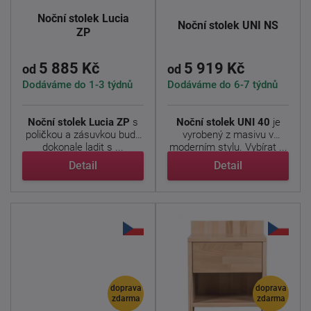
Noční stolek Lucia
Noční stolek UNI NS
ZP
5 885 Kč
5 919 Kč
od
od
Dodáváme do 1-3 týdnů
Dodáváme do 6-7 týdnů
Noční stolek Lucia ZP
s
Noční stolek UNI 40
je
poličkou a zásuvkou bude
vyrobený z masivu v
dokonale ladit s ...
moderním stylu. Vybírat ...
Detail
Detail
doprava
doprava
zdarma
zdarma