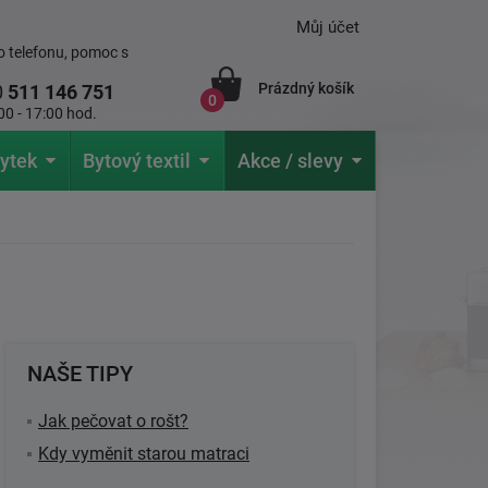
Můj účet
 telefonu, pomoc s
Prázdný košík
0
511 146 751
0
00 - 17:00 hod.
ytek
Bytový textil
Akce / slevy
NAŠE TIPY
Jak pečovat o rošt?
Kdy vyměnit starou matraci