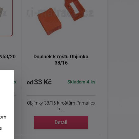
 N53/20
Doplněk k roštu Objímka
38/16
33 Kč
m > 5 ks
Skladem 4 ks
od
Objímky 38/16 k roštům Primaflex
a ...
hom
Detail
e