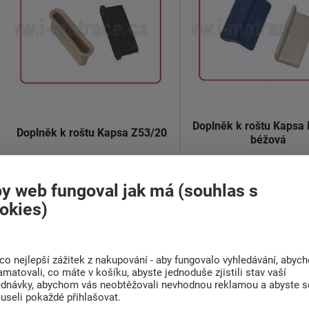
Doplněk k roštu Kapsa
Doplněk k roštu Kapsa Z53/20
béžová
10 Kč
od
12 Kč
Sklade
od
y web fungoval jak má (souhlas s
Dodáváme do 1-2 týdnů
okies)
...
...
Detail
Detail
co nejlepší zážitek z nakupování - aby fungovalo vyhledávání, abyc
amatovali, co máte v košíku, abyste jednoduše zjistili stav vaší
ednávky, abychom vás neobtěžovali nevhodnou reklamou a abyste s
useli pokaždé přihlašovat.