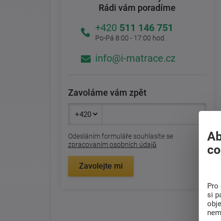
Rádi vám poradíme
+420
511 146 751
Po-Pá 8:00 - 17:00 hod.
info@i-matrace.cz
Zavoláme vám zpět
Ab
Odesláním formuláře souhlasíte se
zpracovaním osobních údajů
co
Zavolejte mi
Pro 
si p
obj
nem