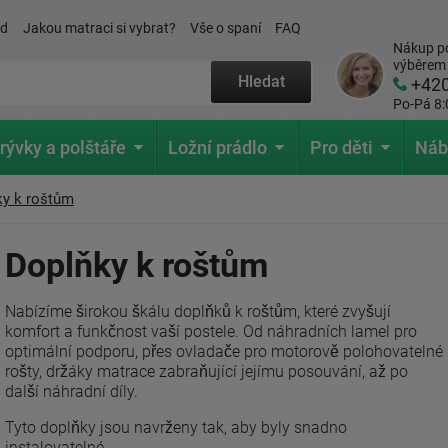
ád
Jakou matraci si vybrat?
Vše o spaní
FAQ
Nákup po
výběrem
Hledat
+42
Po-Pá 8:
rývky a polštáře
Ložní prádlo
Pro děti
Náb
ky k roštům
Doplňky k roštům
Nabízíme širokou škálu doplňků k roštům, které zvyšují
komfort a funkčnost vaší postele. Od náhradních lamel pro
optimální podporu, přes ovladače pro motorově polohovatelné
rošty, držáky matrace zabraňující jejímu posouvání, až po
další náhradní díly.
Tyto doplňky jsou navrženy tak, aby byly snadno
instalovatelné.