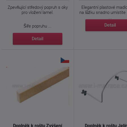
Zpevňující středový popruh s oky
Elegantní plastové madlo
pro vložení lamel.
na lůžku snadno umístíte 
...
Detail
Šíře popruhu ...
Detail
Doplněk k roštu Zvýšení
Doplněk k roštu Jelí