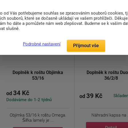
to od Vás potřebujeme souhlas se zpracováním souborů cookies, tj
ch souborů, které se dočasně ukládají ve vašem prohlížeči. Děkuj
nám ho dáte a pomůžete nám web zlepšovat. Budeme se k vašim d
at slušně.
Podrobné nastavení
Přijmout vše
Doplněk k roštu Objímka
Doplněk k roštu Duo
53/16
36/2/8
34 Kč
od
39 Kč
Sklade
od
Dodáváme do 1-2 týdnů
Objímka 53/16 k roštu Omega.
Náhradní kapsa na .
Šířka lamely je ...
Detail