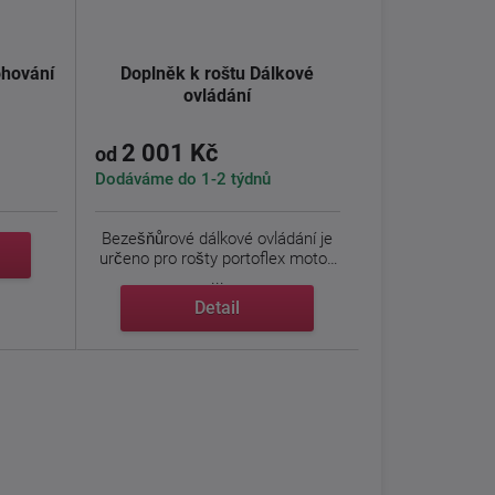
ohování
Doplněk k roštu Dálkové
ovládání
2 001 Kč
od
Dodáváme do 1-2 týdnů
Bezešňůrové dálkové ovládání je
určeno pro rošty portoflex motor,
...
Detail