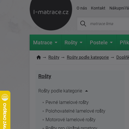
O nás
Kontakt
Nákupní ř
Matrace
Rošty
Postele
Přik
Rošty
Rošty podle kategorie
Doplň
Rošty
Rošty podle kategorie
Pevné lamelové rošty
Polohovatelné lamelové rošty
Motorové lamelové rošty
Rošty pro úložné prostory