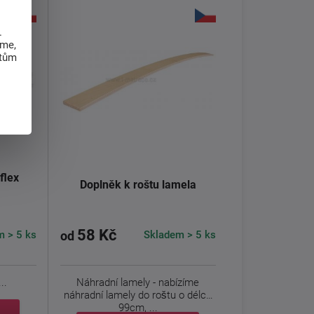
.
eme,
atům
flex
Doplněk k roštu lamela
58 Kč
m > 5 ks
Skladem > 5 ks
od
..
Náhradní lamely - nabízíme
náhradní lamely do roštu o délce
99cm, ...