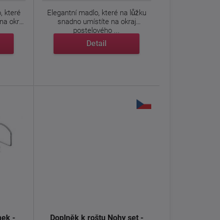
, které
Elegantní madlo, které na lůžku
na okraj
snadno umístíte na okraj
postelového ...
Detail
nek -
Doplněk k roštu Nohy set -