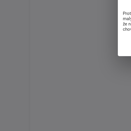
Pro
malý
že 
chov