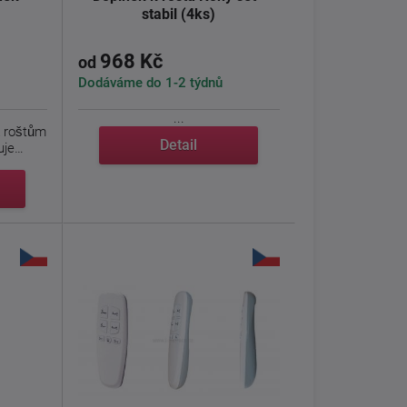
stabil (4ks)
968 Kč
od
Dodáváme do 1-2 týdnů
...
k roštům
Detail
uje