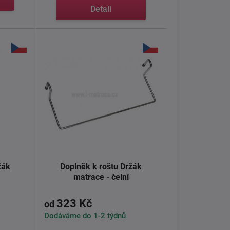
Detail
žák
Doplněk k roštu Držák
matrace - čelní
323 Kč
od
Dodáváme do 1-2 týdnů