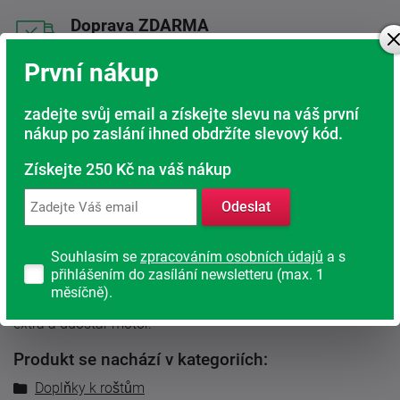
Doprava ZDARMA
Při nákupu nad 6 000 Kč
První nákup
Rádi poradíme s výběrem
Najděte vhodnou matraci
zadejte svůj email a získejte slevu na váš první
nákup po zaslání ihned obdržíte slevový kód.
Rodinná firma
Získejte 250 Kč na váš nákup
S tradicí od roku 1991
Odeslat
Popis produktu
Souhlasím se
zpracováním osobních údajů
a s
přihlášením do zasílání newsletteru (max. 1
Bezešňůrové dálkové ovládání je určeno pro rošty portoflex
měsíčně).
motor, lussoflex motor, portoflex motor p, trioflex motor
extra a duostar motor.
Produkt se nachází v kategoriích:
Doplňky k roštům