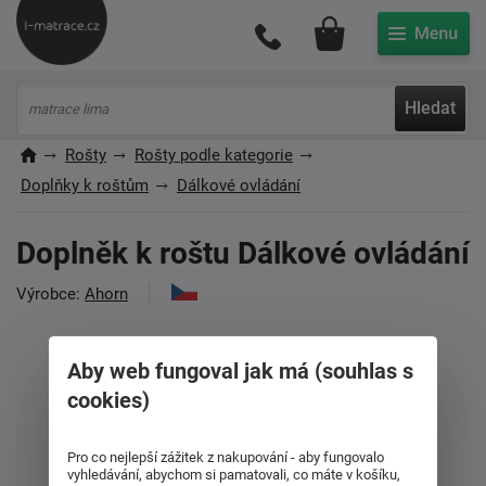
Můj účet
Hledat
Rošty
Rošty podle kategorie
Doplňky k roštům
Dálkové ovládání
Doplněk k roštu Dálkové ovládání
Výrobce:
Ahorn
Aby web fungoval jak má (souhlas s
cookies)
Pro co nejlepší zážitek z nakupování - aby fungovalo
vyhledávání, abychom si pamatovali, co máte v košíku,