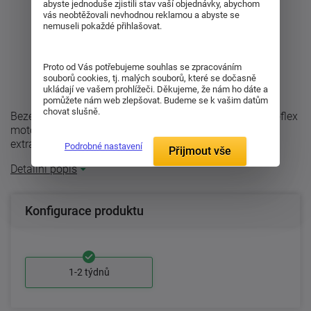
abyste jednoduše zjistili stav vaší objednávky, abychom
vás neobtěžovali nevhodnou reklamou a abyste se
nemuseli pokaždé přihlašovat.
Proto od Vás potřebujeme souhlas se zpracováním
souborů cookies, tj. malých souborů, které se dočasně
ukládají ve vašem prohlížeči. Děkujeme, že nám ho dáte a
pomůžete nám web zlepšovat. Budeme se k vašim datům
chovat slušně.
Bezešňůrové dálkové ovládání je určeno pro rošty portoflex
motor, lussoflex motor, portoflex motor p, trioflex motor
extra a duostar ...
Podrobné nastavení
Přijmout vše
Detailní popis
Konfigurace produktu
1-2 týdnů