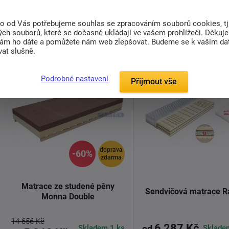
hůře pohyblivým jedincům.
nosností pro všechny, kteří
Anatomická ...
to od Vás potřebujeme souhlas se zpracováním souborů cookies, tj
Detail
Detail
ch souborů, které se dočasně ukládají ve vašem prohlížeči. Děkuj
nám ho dáte a pomůžete nám web zlepšovat. Budeme se k vašim d
at slušně.
sleva
Podrobné nastavení
Přijmout vše
doprava
-60%
zdarma
Matrace ze studené pěny
Sendvičová matrace R
Monna Double
14 656 Kč
6 287 Kč
Skladem 1 ks
Sklade
od