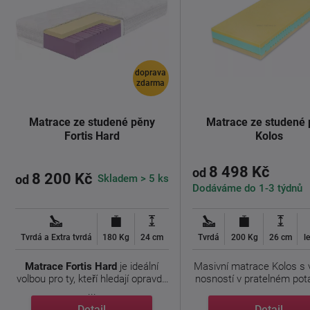
doprava
zdarma
Matrace ze studené pěny
Matrace ze studené
Fortis Hard
Kolos
8 498 Kč
od
8 200 Kč
Skladem > 5 ks
od
Dodáváme do 1-3 týdnů
Tvrdá a Extra tvrdá
180 Kg
24 cm
Tvrdá
200 Kg
26 cm
l
Matrace Fortis Hard
je ideální
Masivní matrace Kolos s
volbou pro ty, kteří hledají opravdu
nosností v pratelném pota
...
Detail
Detail