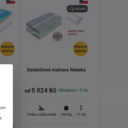
30 nocí
doprava
doprava
zdarma
zdarma
Atlas
Sendvičová matrace Rebeka
5 024 Kč
Skladem > 5 ks
od
hom
15 cm
Tvrdá a Extra tvrdá
150 Kg
17 cm
e
 s vyšší