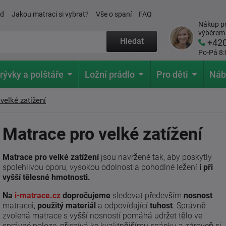
ád
Jakou matraci si vybrat?
Vše o spaní
FAQ
Nákup po
výběrem
Hledat
+42
Po-Pá 8:
rývky a polštáře
Ložní prádlo
Pro děti
Náb
velké zatížení
Matrace pro velké zatížení
Matrace pro velké zatížení
jsou navržené tak, aby poskytly
spolehlivou oporu, vysokou odolnost a pohodlné ležení
i při
vyšší tělesné hmotnosti.
Na
i-matrace.cz
dopročujeme
sledovat především
nosnost
matracei,
použitý materiál
a odpovídající
tuhost
. Správně
zvolená matrace s vyšší nosností pomáhá udržet tělo ve
správné poloze, přispívá ke kvalitnějšímu spánku a zároveň si