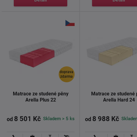
doprava
zdarma
Matrace ze studené pěny
Matrace ze studené
Arella Plus 22
Arella Hard 24
8 501 Kč
8 988 Kč
Skladem > 5 ks
Sklade
od
od