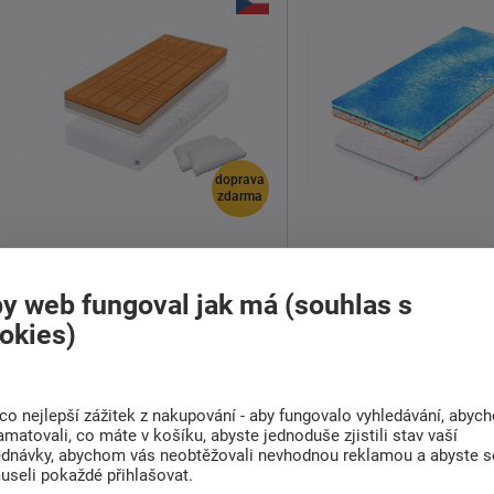
doprava
zdarma
Matrace ze studené pěny
Sendvičová matrace 
Romantika kašmír
maxima
y web fungoval jak má (souhlas s
okies)
4 989 Kč
od
4 589 Kč
Skladem > 5 ks
od
Dodáváme do 1-3 týdnů
co nejlepší zážitek z nakupování - aby fungovalo vyhledávání, abyc
amatovali, co máte v košíku, abyste jednoduše zjistili stav vaší
Střední a Tvrdá
150 Kg
20 cm
Tvrdá a Extra tvrdá
160 Kg
ednávky, abychom vás neobtěžovali nevhodnou reklamou a abyste s
useli pokaždé přihlašovat.
Velká výška usnadňuje vstávání i
Tužší partnerská matrace