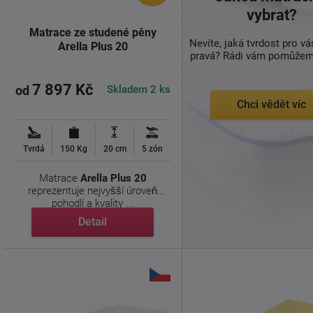
vybrat?
Matrace ze studené pěny
Nevíte, jaká tvrdost pro vá
Arella Plus 20
pravá? Rádi vám pomůžeme
7 897 Kč
Skladem 2 ks
od
Chci vědět víc
Tvrdá
150 Kg
20 cm
5 zón
Matrace
Arella Plus 20
reprezentuje nejvyšší úroveň
pohodlí a kvality ...
Detail