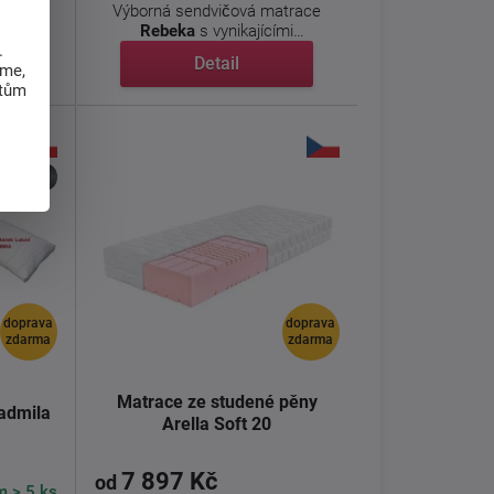
Výborná sendvičová matrace
 při ...
Rebeka
s vynikajícími
.
ortopedickými ...
Detail
eme,
atům
30 nocí
doprava
doprava
zdarma
zdarma
Matrace ze studené pěny
admila
Arella Soft 20
7 897 Kč
od
m > 5 ks