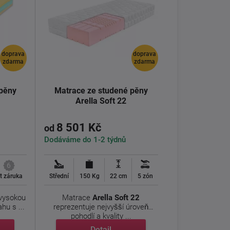
doprava
doprava
zdarma
zdarma
 pěny
Matrace ze studené pěny
Arella Soft 22
8 501 Kč
od
Dodáváme do 1-2 týdnů
6
et záruka
Střední
150 Kg
22 cm
5 zón
 vysokou
Matrace
Arella Soft 22
hu s ...
reprezentuje nejvyšší úroveň
pohodlí a kvality ...
Detail