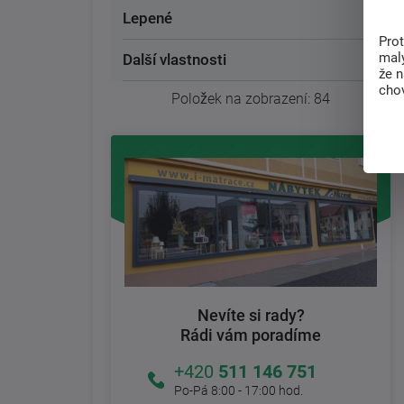
Lepené
Pro
malý
Další vlastnosti
že 
chov
Položek na zobrazení:
84
Nevíte si rady?
Rádi vám poradíme
+420
511 146 751
Po-Pá 8:00 - 17:00 hod.