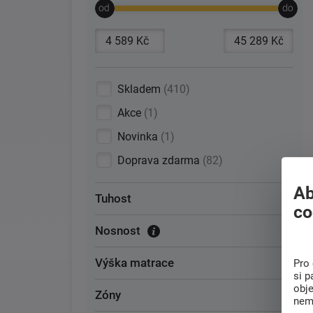
Skladem
410
Akce
1
Novinka
1
Doprava zdarma
82
Ab
Tuhost
co
Nosnost
Výška matrace
Pro 
si p
obj
Zóny
nem