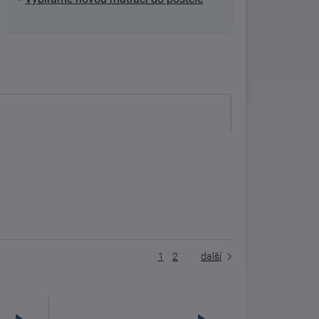
1
2
další