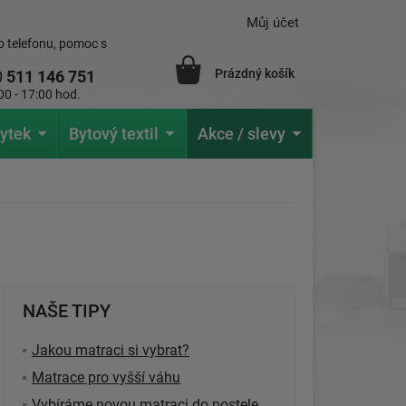
Můj účet
 telefonu, pomoc s
Prázdný košík
0
511 146 751
00 - 17:00 hod.
ytek
Bytový textil
Akce / slevy
NAŠE TIPY
Jakou matraci si vybrat?
Matrace pro vyšší váhu
Vybíráme novou matraci do postele