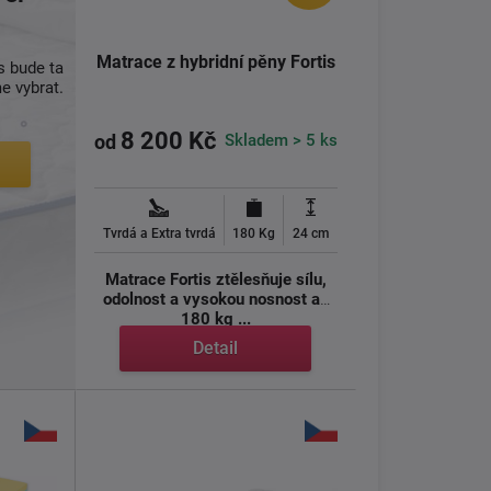
Matrace z hybridní pěny Fortis
s bude ta
 vybrat.
8 200 Kč
Skladem > 5 ks
od
Tvrdá a Extra tvrdá
180 Kg
24 cm
Matrace Fortis ztělesňuje sílu,
odolnost a vysokou nosnost až
180 kg ...
Detail