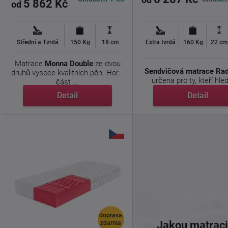
5 862 Kč
od
Střední a Tvrdá
150 Kg
18 cm
Extra tvrdá
160 Kg
22 cm
Matrace
Monna Double
ze dvou
Sendvičová matrace Ra
druhů vysoce kvalitních pěn. Horní
určena pro ty, kteří hleda
část ...
Detail
Detail
doprava
Jakou matraci
zdarma