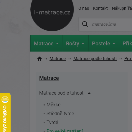
O nás
Kontakt
Nákupní ř
Matrace
Rošty
Postele
Přik
Matrace
Matrace podle tuhosti
Pro 
Matrace
Matrace podle tuhosti
Měkké
Středně tvrdé
Tvrdé
Pro velké zatížení