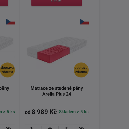
doprava
doprava
zdarma
zdarma
 pěny
Matrace ze studené pěny
Arella Plus 24
8 989 Kč
m > 5 ks
Skladem > 5 ks
od