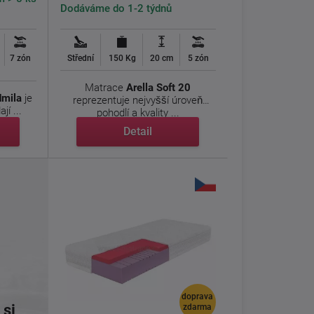
Dodáváme do 1-2 týdnů
7 zón
Střední
150 Kg
20 cm
5 zón
Matrace
Arella Soft 20
dmila
je
reprezentuje nejvyšší úroveň
jí ...
pohodlí a kvality ...
Detail
doprava
 si
zdarma