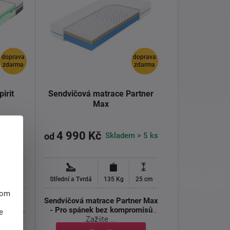
doprava
doprava
zdarma
zdarma
irit
Sendvičová matrace Partner
Max
4 990 Kč
Skladem > 5 ks
od
25 cm
Střední a Tvrdá
135 Kg
25 cm
hom
atrace
Sendvičová matrace Partner Max
ombinaci
- Pro spánek bez kompromisů
e
Zažijte ...