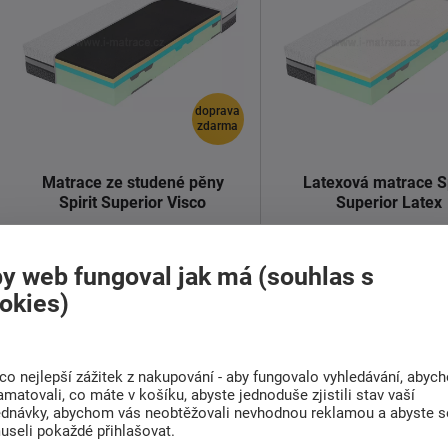
doprava
zdarma
Matrace ze studené pěny
Latexová matrace Sp
Spirit Superior Visco
Superior Latex
19 352 Kč
19 352 Kč
od
od
y web fungoval jak má (souhlas s
Skladem > 5 ks
Skladem > 5 ks
okies)
Střední
150 Kg
25 cm
7 zón
Střední a Tvrdá
150 Kg
co nejlepší zážitek z nakupování - aby fungovalo vyhledávání, abyc
Luxusní ortopedická matrace
Luxusní ortopedická m
amatovali, co máte v košíku, abyste jednoduše zjistili stav vaší
Spirit Superior Visco v kombinaci
Spirit Superior latex v k
ednávky, abychom vás neobtěžovali nevhodnou reklamou a abyste s
visco ...
visco ...
useli pokaždé přihlašovat.