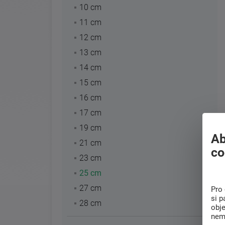
10 cm
11 cm
12 cm
13 cm
14 cm
15 cm
16 cm
17 cm
19 cm
Ab
21 cm
co
23 cm
25 cm
27 cm
Pro 
si p
28 cm
obj
nem