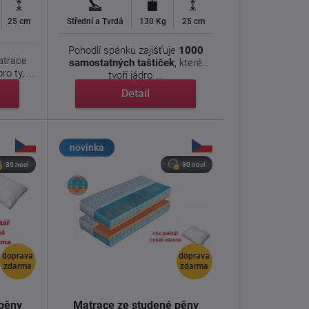
25 cm
Střední a Tvrdá
130 Kg
25 cm
Pohodlí spánku zajišťuje
1000
atrace
samostatných taštiček
, které
ro ty, ...
tvoří jádro ...
Detail
novinka
30 nocí
30 nocí
doprava
doprava
zdarma
zdarma
 pěny
Matrace ze studené pěny