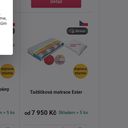
Detail
.
eme,
atům
30 nocí
30 nocí
doprava
doprava
zdarma
zdarma
 pěny
Taštičková matrace Ester
7 950 Kč
m > 5 ks
Skladem > 5 ks
od