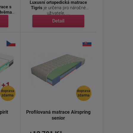
Luxusní ortopedická matrace
race s
Tigris
je určena pro náročné
 dvěma
uživatele, ...
Detail
doprava
doprava
zdarma
zdarma
irit
Profilovaná matrace Airspring
senior