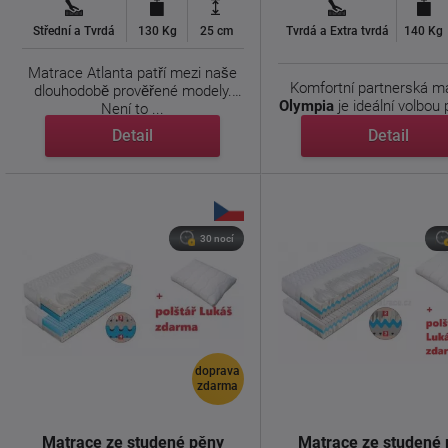
Střední a Tvrdá
130 Kg
25 cm
Tvrdá a Extra tvrdá
140 Kg
Matrace Atlanta patří mezi naše
Komfortní partnerská m
dlouhodobě prověřené modely.
Olympia
je ideální volbou p
Není to ...
Detail
Detail
30 nocí
doprava
zdarma
Matrace ze studené pěny
Matrace ze studené