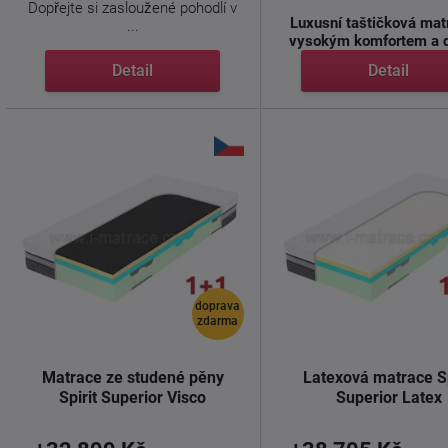
Dopřejte si zasloužené pohodlí v
Luxusní taštičková mat
...
vysokým komfortem a
tuhostmi ...
Detail
Detail
doprava
zdarma
Matrace ze studené pěny
Latexová matrace Sp
Spirit Superior Visco
Superior Latex