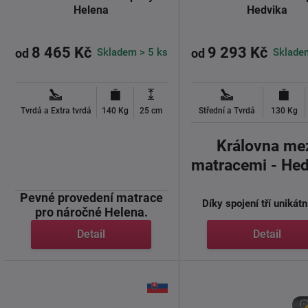
Helena
Hedvika
8 465 Kč
9 293 Kč
Skladem > 5 ks
Sklade
od
od
Tvrdá a Extra tvrdá
140 Kg
25 cm
Střední a Tvrdá
130 Kg
Královna me
matracemi - Hed
Pevné provedení matrace
Díky spojení tří unikátní
pro náročné Helena.
Detail
Detail
Helena je bytelná ...