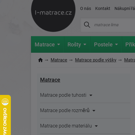
O nás
Kontakt
Nákupní ř
Matrace
Rošty
Postele
Přik
Matrace
Matrace podle výšky
Matr
Matrace
Matrace podle tuhosti
Matrace podle rozměrů
Matrace podle materiálu