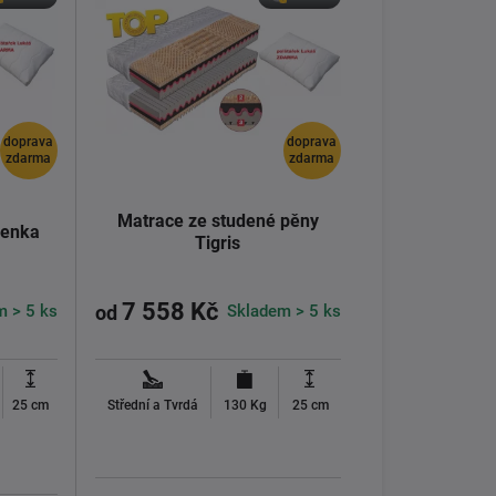
doprava
doprava
zdarma
zdarma
Matrace ze studené pěny
Lenka
Tigris
7 558 Kč
m > 5 ks
Skladem > 5 ks
od
25 cm
Střední a Tvrdá
130 Kg
25 cm