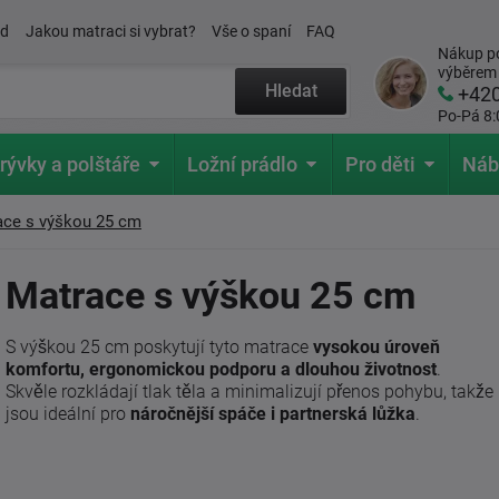
ád
Jakou matraci si vybrat?
Vše o spaní
FAQ
Nákup po
výběrem
Hledat
+42
Po-Pá 8:
rývky a polštáře
Ložní prádlo
Pro děti
Náb
ace s výškou 25 cm
Matrace s výškou 25 cm
S výškou 25 cm poskytují tyto matrace
vysokou úroveň
komfortu, ergonomickou podporu a dlouhou životnost
.
Skvěle rozkládají tlak těla a minimalizují přenos pohybu, takže
jsou ideální pro
náročnější spáče i partnerská lůžka
.