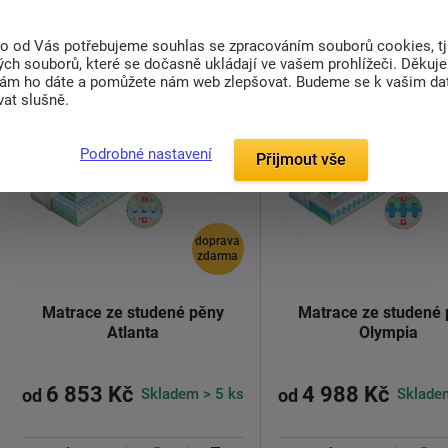
Detail
Detail
to od Vás potřebujeme souhlas se zpracováním souborů cookies, tj
ch souborů, které se dočasně ukládají ve vašem prohlížeči. Děkuj
nám ho dáte a pomůžete nám web zlepšovat. Budeme se k vašim d
at slušně.
30 nocí
Podrobné nastavení
Přijmout vše
doprava
zdarma
Matrace ze studené pěny
Matrace ze studené
Atlanta
Olympia
6 853 Kč
4 988 Kč
Skladem > 5 ks
Sklade
od
od