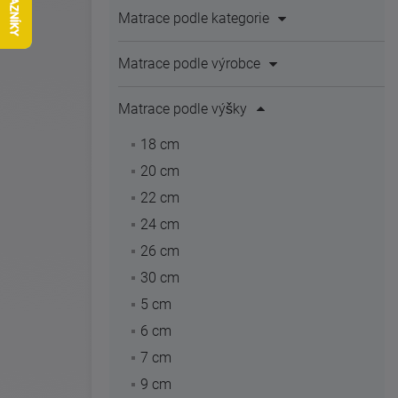
Matrace podle kategorie
Matrace podle výrobce
Matrace podle výšky
18 cm
20 cm
22 cm
24 cm
26 cm
30 cm
5 cm
6 cm
7 cm
9 cm