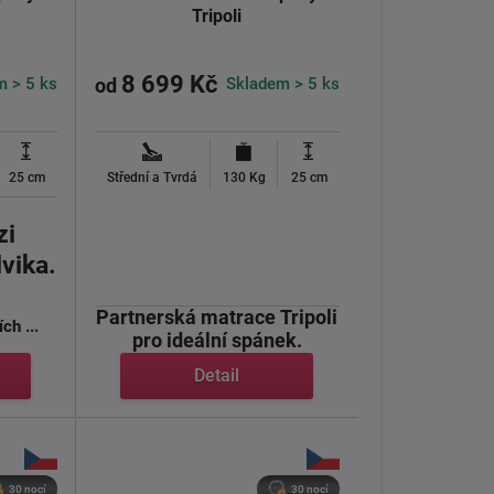
Tripoli
8 699 Kč
m > 5 ks
Skladem > 5 ks
od
25 cm
Střední a Tvrdá
130 Kg
25 cm
zi
vika.
Partnerská matrace Tripoli
ch ...
pro ideální spánek.
Detail
Modrá žíhaná ...
30 nocí
30 nocí