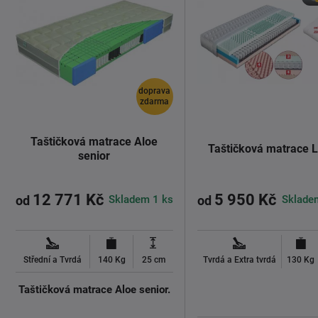
doprava
zdarma
Taštičková matrace Aloe
Taštičková matrace 
senior
12 771 Kč
5 950 Kč
Skladem 1 ks
Sklade
od
od
Střední a Tvrdá
140 Kg
25 cm
Tvrdá a Extra tvrdá
130 Kg
Taštičková matrace Aloe senior.