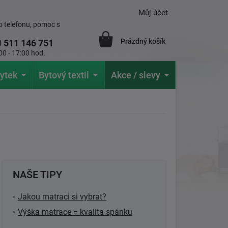
Můj účet
 telefonu, pomoc s
Prázdný košík
0
511 146 751
00 - 17:00 hod.
ytek
Bytový textil
Akce / slevy
NAŠE TIPY
Jakou matraci si vybrat?
Výška matrace = kvalita spánku