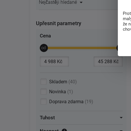
Nejčastěji hledané
Pro
malý
Upřesnit parametry
že 
chov
Cena
Skladem
40
Novinka
1
Doprava zdarma
19
Tuhost