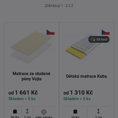
Zobrazuji 1 - 2 z 2
30 nocí
Matrace ze studené
Dětská matrace Kuba
pěny Vojta
1 661 Kč
1 310 Kč
od
od
Skladem > 5 ks
Skladem > 5 ks
3
50 Kg
7 cm
roky záruka
20 Kg
7 cm