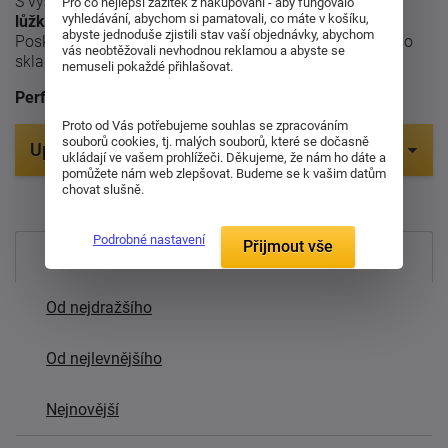
S výškou 7 cm jsou tyto matrace ideální jako
náhradní
Pro co nejlepší zážitek z nakupování - aby fungovalo
vyhledávání, abychom si pamatovali, co máte v košíku,
lůžko, přistýlka nebo matrace do dětských postelí
.
abyste jednoduše zjistili stav vaší objednávky, abychom
Poskytují základní oporu a pohodlí, přičemž jsou snadno
vás neobtěžovali nevhodnou reklamou a abyste se
skladovatelné a přenosné.
nemuseli pokaždé přihlašovat.
Perfektní volba pro hosty nebo příležitostné spaní.
Proto od Vás potřebujeme souhlas se zpracováním
souborů cookies, tj. malých souborů, které se dočasně
Upřesnit parametry
ukládají ve vašem prohlížeči. Děkujeme, že nám ho dáte a
pomůžete nám web zlepšovat. Budeme se k vašim datům
chovat slušně.
Položek na zobrazení:
2
Podrobné nastavení
Přijmout vše
Nejprodávanější
Od nejdražšího
Od nejlevnějšího
Nejnovější