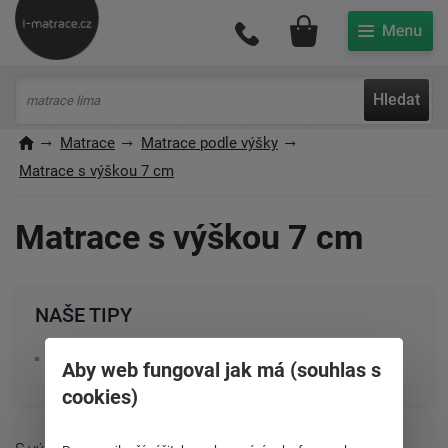
Můj účet
Hledat
Matrace
Matrace podle výšky
Matrace s výškou 7 cm
Matrace s výškou 7 cm
NAŠE TIPY
Matrace do postýlky
Aby web fungoval jak má (souhlas s
cookies)