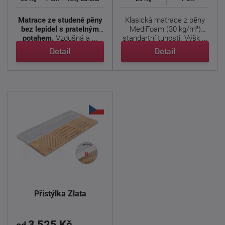
Matrace ze studené pěny
Klasická matrace z pěny
bez lepidel s pratelným
MediFoam (30 kg/m³)
potahem.
Vzdušná a ...
standartní tuhosti. Výšk ...
Detail
Detail
Přistýlka Zlata
3 525 Kč