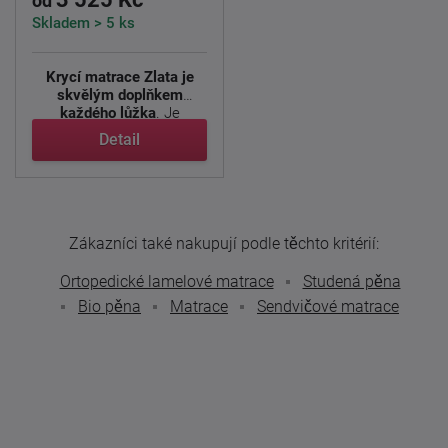
od
Skladem > 5 ks
Krycí matrace Zlata je
skvělým doplňkem
každého lůžka
. Je
navržena pro ...
Detail
Zákazníci také nakupují podle těchto kritérií:
Ortopedické lamelové matrace
Studená pěna
Bio pěna
Matrace
Sendvičové matrace