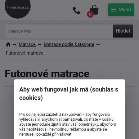
Můj účet
0
Hledat
Matrace
Matrace podle kategorie
Futonové matrace
Futonové matrace
Aby web fungoval jak má (souhlas s
Nejprodávanější
cookies)
Od nejdražšího
Pro co nejlepší zážitek z nakupování - aby fungovalo
vyhledávání, abychom si pamatovali, co máte v košíku,
abyste jednoduše zjistili stav vaší objednávky, abychom
Od nejlevnějšího
vás neobtěžovali nevhodnou reklamou a abyste se
nemuseli pokaždé přihlašovat.