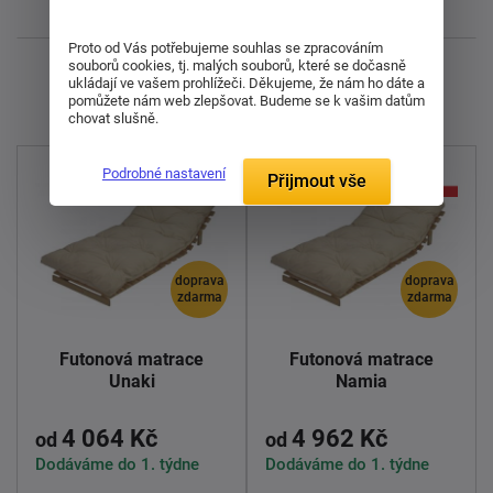
Nejnovější
Proto od Vás potřebujeme souhlas se zpracováním
souborů cookies, tj. malých souborů, které se dočasně
Zobrazuji 1 - 2 z 2
ukládají ve vašem prohlížeči. Děkujeme, že nám ho dáte a
pomůžete nám web zlepšovat. Budeme se k vašim datům
chovat slušně.
Podrobné nastavení
Přijmout vše
doprava
doprava
zdarma
zdarma
Futonová matrace
Futonová matrace
Unaki
Namia
4 064 Kč
4 962 Kč
od
od
Dodáváme do 1. týdne
Dodáváme do 1. týdne