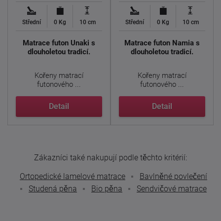
Střední
0 Kg
10 cm
Střední
0 Kg
10 cm
Matrace futon Unaki s
Matrace futon Namia s
dlouholetou tradicí.
dlouholetou tradicí.
Kořeny matrací
Kořeny matrací
futonového ...
futonového ...
Detail
Detail
Zákazníci také nakupují podle těchto kritérií:
Ortopedické lamelové matrace
Bavlněné povlečení
Studená pěna
Bio pěna
Sendvičové matrace