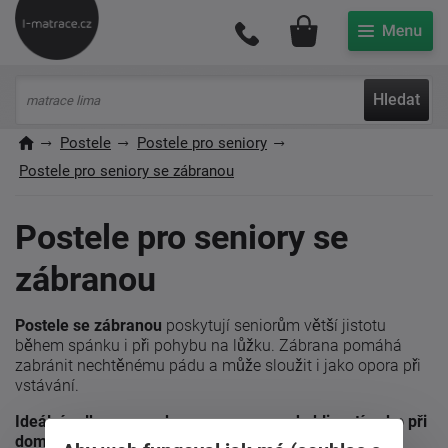
Můj účet
Hledat
Postele
Postele pro seniory
Postele pro seniory se zábranou
Postele pro seniory se
zábranou
Postele se zábranou
poskytují seniorům větší jistotu
během spánku i při pohybu na lůžku. Zábrana pomáhá
zabránit nechtěnému pádu a může sloužit i jako opora při
vstávání.
Ideální volba pro osoby s omezenou pohyblivostí nebo při
domácí péči.