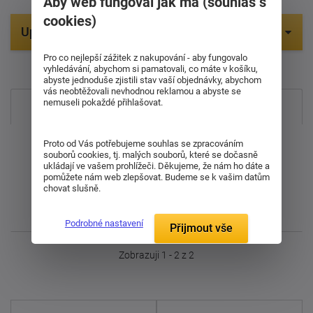
Aby web fungoval jak má (souhlas s
cookies)
Upřesnit parametry
Pro co nejlepší zážitek z nakupování - aby fungovalo
Položek na zobrazení:
1
vyhledávání, abychom si pamatovali, co máte v košíku,
abyste jednoduše zjistili stav vaší objednávky, abychom
vás neobtěžovali nevhodnou reklamou a abyste se
nemuseli pokaždé přihlašovat.
Nejprodávanější
Od nejdražšího
Proto od Vás potřebujeme souhlas se zpracováním
souborů cookies, tj. malých souborů, které se dočasně
ukládají ve vašem prohlížeči. Děkujeme, že nám ho dáte a
Od nejlevnějšího
pomůžete nám web zlepšovat. Budeme se k vašim datům
chovat slušně.
Nejnovější
Podrobné nastavení
Přijmout vše
Zobrazuji 1 - 2 z 2