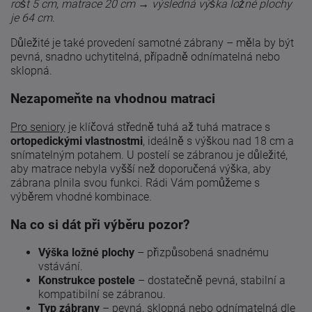
rošt 5 cm, matrace 20 cm → výsledná výška ložné plochy
je 64 cm.
Důležité je také provedení samotné zábrany – měla by být
pevná, snadno uchytitelná, případně odnímatelná nebo
sklopná.
Nezapomeňte na vhodnou matraci
Pro seniory
je klíčová středně tuhá až tuhá matrace s
ortopedickými vlastnostmi
, ideálně s výškou nad 18 cm a
snímatelným potahem. U postelí se zábranou je důležité,
aby matrace nebyla vyšší než doporučená výška, aby
zábrana plnila svou funkci. Rádi Vám pomůžeme s
výběrem vhodné kombinace.
Na co si dát při výběru pozor?
Výška ložné plochy
– přizpůsobená snadnému
vstávání.
Konstrukce postele
– dostatečně pevná, stabilní a
kompatibilní se zábranou.
Typ zábrany
– pevná, sklopná nebo odnímatelná dle