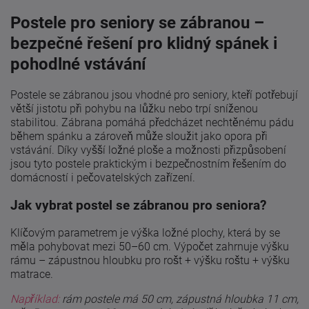
Postele pro seniory se zábranou –
bezpečné řešení pro klidný spánek i
pohodlné vstávání
Postele se zábranou jsou vhodné pro seniory, kteří potřebují
větší jistotu při pohybu na lůžku nebo trpí sníženou
stabilitou. Zábrana pomáhá předcházet nechtěnému pádu
během spánku a zároveň může sloužit jako opora při
vstávání. Díky vyšší ložné ploše a možnosti přizpůsobení
jsou tyto postele praktickým i bezpečnostním řešením do
domácností i pečovatelských zařízení.
Jak vybrat postel se zábranou pro seniora?
Klíčovým parametrem je výška ložné plochy, která by se
měla pohybovat mezi 50–60 cm. Výpočet zahrnuje výšku
rámu – zápustnou hloubku pro rošt + výšku roštu + výšku
matrace.
Například:
rám postele má 50 cm, zápustná hloubka 11 cm,