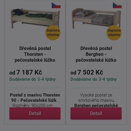
doprava
doprava
zdarma
zdarma
Dřevěná postel
Dřevěná postel
Thorsten -
Berghen -
pečovatelské lůžko
pečovatelské lůžko
7 187 Kč
7 502 Kč
od
od
Dodáváme do 3-4 týdny
Dodáváme do 3-4 týdny
Postel z masivu Thorsten
Vysoká postel ze
90 - Pečovatelské lůžko
smrkového masivu
Rozměry: 90x200 cm ...
Berghen pečovatelské
lůžko
je vhodná ...
Detail
Detail