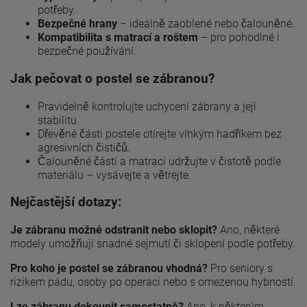
potřeby.
Bezpečné hrany
– ideálně zaoblené nebo čalouněné.
Kompatibilita s matrací a roštem
– pro pohodlné i
bezpečné používání.
Jak pečovat o postel se zábranou?
Pravidelně kontrolujte uchycení zábrany a její
stabilitu.
Dřevěné části postele otírejte vlhkým hadříkem bez
agresivních čističů.
Čalouněné části a matraci udržujte v čistotě podle
materiálu – vysávejte a větrejte.
Nejčastější dotazy:
Je zábranu možné odstranit nebo sklopit?
Ano, některé
modely umožňují snadné sejmutí či sklopení podle potřeby.
Pro koho je postel se zábranou vhodná?
Pro seniory s
rizikem pádu, osoby po operaci nebo s omezenou hybností.
Lze zábranu dokoupit samostatně?
Ano, k některým