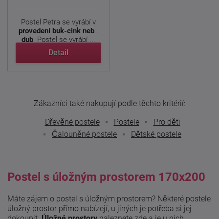
Postel Petra se vyrábí v
provedení buk-cink nebo
dub
. Postel se vyrábí ...
Detail
Zákazníci také nakupují podle těchto kritérií:
Dřevěné postele
Postele
Pro děti
Čalouněné postele
Dětské postele
Postel s úložným prostorem 170x200
Máte zájem o postel s úložným prostorem? Některé postele
úložný prostor přímo nabízejí, u jiných je potřeba si jej
dokoupit.
Úložné prostory
naleznete
zde
a je u nich