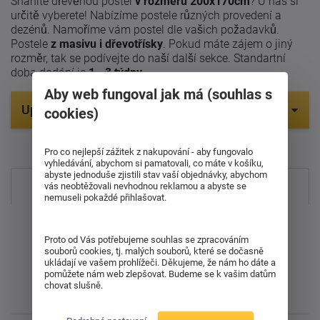
Sháníte dřevěnou postel
v rozměru 200x170cm
? U nás si
určitě vyberete! Nabízíme postele různých provedení a
dezénů. Namoříme vám postel dle vašich požadavků.
Postele
z masivu i dřevotřísky
. Pokud máte zájem o jiný
rozměr, tak se podívejte do naší další sekce. Standartní
doba dodání je
1 - 3 týdny
.
Aby web fungoval jak má (souhlas s
Upřesnit parametry
cookies)
Položek na zobrazení:
11
Pro co nejlepší zážitek z nakupování - aby fungovalo
vyhledávání, abychom si pamatovali, co máte v košíku,
abyste jednoduše zjistili stav vaší objednávky, abychom
Nejprodávanější
vás neobtěžovali nevhodnou reklamou a abyste se
nemuseli pokaždé přihlašovat.
Od nejdražšího
Proto od Vás potřebujeme souhlas se zpracováním
souborů cookies, tj. malých souborů, které se dočasně
Od nejlevnějšího
ukládají ve vašem prohlížeči. Děkujeme, že nám ho dáte a
pomůžete nám web zlepšovat. Budeme se k vašim datům
chovat slušně.
Nejnovější