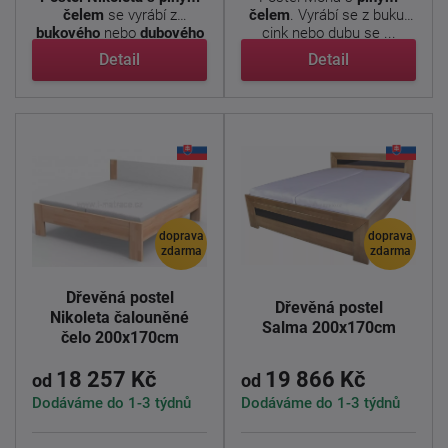
čelem
se vyrábí z
čelem
. Vyrábí se z buku-
bukového
nebo
dubového
cink nebo dubu se ...
...
Detail
Detail
doprava
doprava
zdarma
zdarma
Dřevěná postel
Dřevěná postel
Nikoleta čalouněné
Salma 200x170cm
čelo 200x170cm
18 257 Kč
19 866 Kč
od
od
Dodáváme do 1-3 týdnů
Dodáváme do 1-3 týdnů