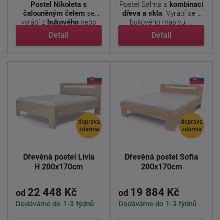
Postel Nikoleta s
Postel Salma s
kombinací
čalouněným čelem
se
dřeva a skla
. Vyrábí se z
vyrábí z
bukového
nebo
bukového masivu ...
dubového ...
Detail
Detail
doprava
doprava
zdarma
zdarma
Dřevěná postel Lívia
Dřevěná postel Sofia
H 200x170cm
200x170cm
22 448 Kč
19 884 Kč
od
od
Dodáváme do 1-3 týdnů
Dodáváme do 1-3 týdnů