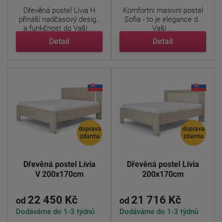
Dřevěná postel Lívia H
Komfortní masivní postel
přináší nadčasový design
Sofia - to je elegance do
a funkčnost do Vaší ...
Vaší ...
Detail
Detail
doprava
doprava
zdarma
zdarma
Dřevěná postel Lívia
Dřevěná postel Lívia
V 200x170cm
200x170cm
22 450 Kč
21 716 Kč
od
od
Dodáváme do 1-3 týdnů
Dodáváme do 1-3 týdnů