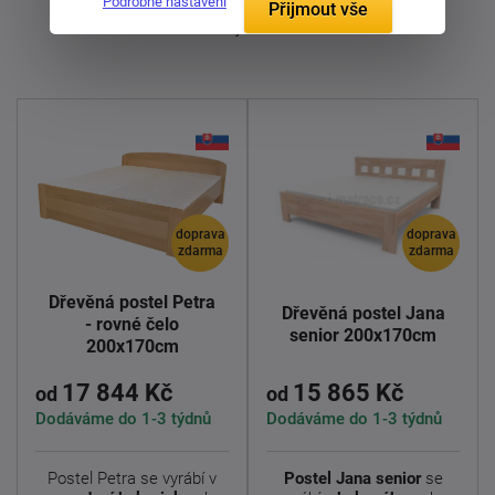
Podrobné nastavení
Přijmout vše
Zobrazuji 1 - 11 z 11
doprava
doprava
zdarma
zdarma
Dřevěná postel Petra
Dřevěná postel Jana
- rovné čelo
senior 200x170cm
200x170cm
17 844 Kč
15 865 Kč
od
od
Dodáváme do 1-3 týdnů
Dodáváme do 1-3 týdnů
Postel Petra se vyrábí v
Postel Jana senior
se