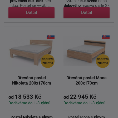
provedení buk-cink
nebo
vyrábí z
bukového
nebo
dub. Postel se vyrábí ...
dubového
masivu o síle 27
...
Detail
Detail
doprava
doprava
zdarma
zdarma
Dřevěná postel
Dřevěná postel Mona
Nikoleta 200x170cm
200x170cm
18 533 Kč
22 945 Kč
od
od
Dodáváme do 1-3 týdnů
Dodáváme do 1-3 týdnů
Postel Nikoleta s plným
Postel Mona s
plným