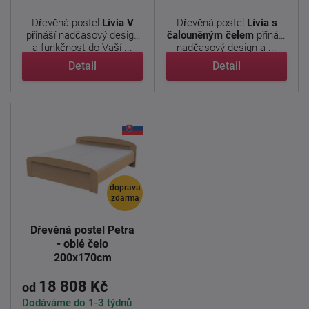
Dřevěná postel
Lívia V
Dřevěná postel
Lívia s
přináší nadčasový design
čalouněným čelem
přináší
a funkčnost do Vaší ...
nadčasový design a ...
Detail
Detail
doprava
zdarma
Dřevěná postel Petra
- oblé čelo
200x170cm
18 808 Kč
od
Dodáváme do 1-3 týdnů