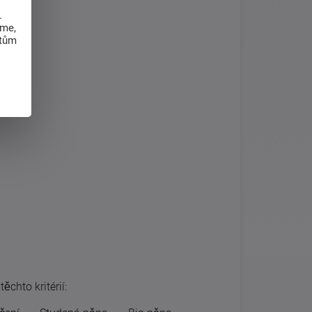
.
eme,
atům
ěchto kritérií: