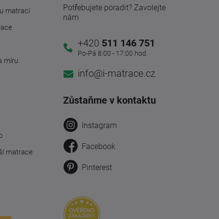
Potřebujete poradit? Zavolejte
u matrací
nám
race
+420
511 146 751
Po-Pá 8:00 - 17:00 hod.
a míru
info@i-matrace.cz
Zůstaňme v kontaktu
Instagram
o
Facebook
ší matrace
Pinterest