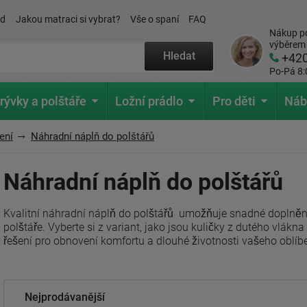
ád
Jakou matraci si vybrat?
Vše o spaní
FAQ
Nákup po
výběrem
Hledat
+42
Po-Pá 8:
rývky a polštáře
Ložní prádlo
Pro děti
Náb
ení
Náhradní náplň do polštářů
Náhradní náplň do polštářů
Kvalitní náhradní náplň do polštářů umožňuje snadné doplněn
polštáře. Vyberte si z variant, jako jsou kuličky z dutého vlákna
řešení pro obnovení komfortu a dlouhé životnosti vašeho oblíb
Nejprodávanější