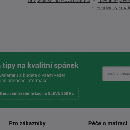
Ortopedické lamelové matrace
Bavlněné povle
Sendvičové mat
 tipy na kvalitní spánek
wsletteru a budete o všem vědět
Jen přínosné informace.
etteru vám zašleme kód na SLEVU 250 Kč
Pro zákazníky
Péče o matraci