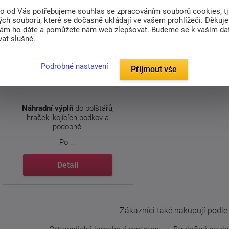
to od Vás potřebujeme souhlas se zpracováním souborů cookies, tj
ch souborů, které se dočasně ukládají ve vašem prohlížeči. Děkuj
nám ho dáte a pomůžete nám web zlepšovat. Budeme se k vašim d
Náhradní náplň
at slušně.
Podrobné nastavení
79 Kč
Přijmout vše
od
Dodáváme do 1. týdne
Náhradní výplň
do polštářů,
hraček, kojících podkov a
podobně.
Po ...
Detail
Zákazníci také nakupují podle t