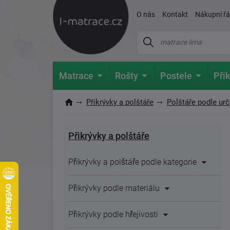
O nás
Kontakt
Nákupní ř
Matrace
Rošty
Postele
Přik
Přikrývky a polštáře
Polštáře podle urč
Přikrývky a polštáře
Přikrývky a polštáře podle kategorie
Přikrývky podle materiálu
Přikrývky podle hřejivosti