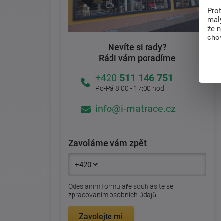
Pro
malý
že 
chov
Nevíte si rady?
Rádi vám poradíme
+420
511 146 751
Po-Pá 8:00 - 17:00 hod.
info@i-matrace.cz
Zavoláme vám zpět
Odesláním formuláře souhlasíte se
zpracovaním osobních údajů
Zavolejte mi