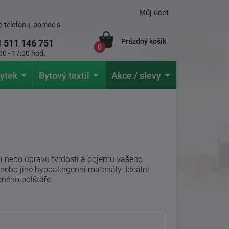
Můj účet
 telefonu, pomoc s
Prázdný košík
0
511 146 751
0
00 - 17:00 hod.
ytek
Bytový textil
Akce / slevy
í nebo úpravu tvrdosti a objemu vašeho
 nebo jiné hypoalergenní materiály. Ideální
eného polštáře.