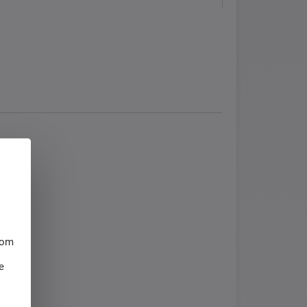
hom
e