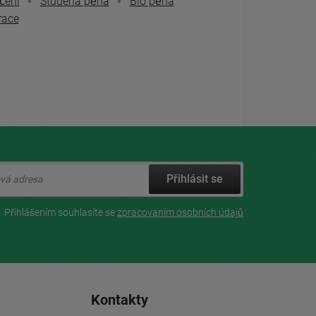
čení
Studená pěna
Bio pěna
race
Přihlásit se
Přihlášením souhlasíte se
zpracovaním osobních údajů
Kontakty