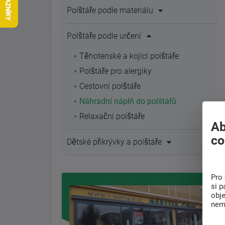
Polštáře podle materiálu
Polštáře podle určení
Těhotenské a kojící polštáře
Polštáře pro alergiky
Cestovní polštáře
Náhradní náplň do polštářů
Relaxační polštáře
Ab
co
Dětské přikrývky a polštáře
Pro 
si p
obj
nem