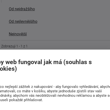
Od nejdražšího
Od nejlevnějšího
Nejnovější
Zobrazuji 1 - 1 z 1
y web fungoval jak má (souhlas s
okies)
co nejlepší zážitek z nakupování - aby fungovalo vyhledávání, abyc
amatovali, co máte v košíku, abyste jednoduše zjistili stav vaší
ednávky, abychom vás neobtěžovali nevhodnou reklamou a abyste s
useli pokaždé přihlašovat.