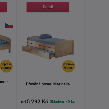
Detail
doprava
doprava
zdarma
zdarma
hen -
Dřevěná postel Marinella
5 292 Kč
Skladem > 5 ks
od