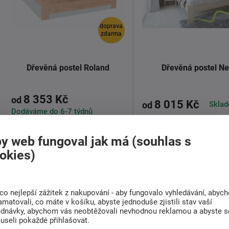
doprava
zdarma
Dřevěná postel Roland
Dřevěná postel Ne
8 353 Kč
od
8 015 Kč
Sklad
od
Dodáváme do 6-7 týdnů
y web fungoval jak má (souhlas s
Vzdušná dřevěná postel z masivu
Postel Nela se vyrábí v
pr
Roland 50 Plus z vyšším čelem i
buk-cink
nebo dub se str
okies)
ložnou ...
...
Detail
Detail
co nejlepší zážitek z nakupování - aby fungovalo vyhledávání, abyc
amatovali, co máte v košíku, abyste jednoduše zjistili stav vaší
ednávky, abychom vás neobtěžovali nevhodnou reklamou a abyste s
useli pokaždé přihlašovat.