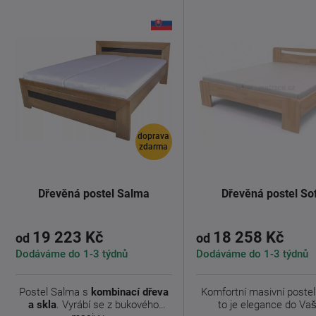
doprava
zdarma
Dřevěná postel Salma
Dřevěná postel So
19 223 Kč
18 258 Kč
od
od
Dodáváme do 1-3 týdnů
Dodáváme do 1-3 týdnů
Postel Salma s
kombinací dřeva
Komfortní masivní postel 
a skla
. Vyrábí se z bukového
to je elegance do Vaší