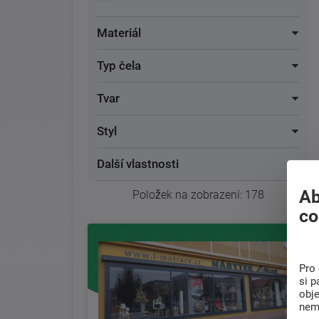
Materiál
Typ čela
Tvar
Styl
Další vlastnosti
Ab
Položek na zobrazení:
178
co
Pro 
si p
obj
nem