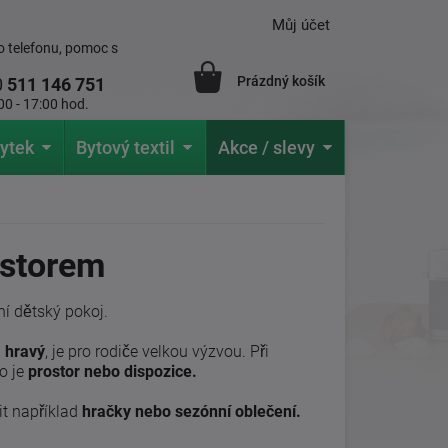
Můj účet
 telefonu, pomoc s
Prázdný košík
0
511 146 751
00 - 17:00 hod.
ytek
Bytový textil
Akce / slevy
ostorem
í dětský pokoj.
a hravý
, je pro rodiče velkou výzvou. Při
o je
prostor nebo dispozice.
it například
hračky nebo sezónní oblečení.