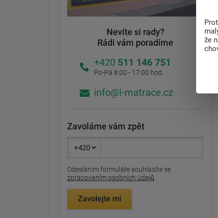
Pro
malý
Nevíte si rady?
že 
Rádi vám poradíme
chov
+420
511 146 751
Po-Pá 8:00 - 17:00 hod.
info@i-matrace.cz
Zavoláme vám zpět
Odesláním formuláře souhlasíte se
zpracovaním osobních údajů
Zavolejte mi