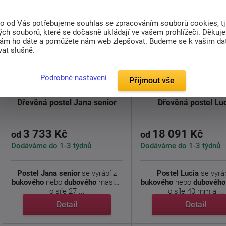
to od Vás potřebujeme souhlas se zpracováním souborů cookies, tj
ch souborů, které se dočasně ukládají ve vašem prohlížeči. Děkuj
nám ho dáte a pomůžete nám web zlepšovat. Budeme se k vašim d
at slušně.
Podrobné nastavení
Přijmout vše
Dřevěná postel Jana senior
Dřevěná postel Lu
3 733 Kč
18 091 Kč
od
od
Dodáváme do 1-3 týdnů
Dodáváme do 1-3 týdnů
Postel Jana senior
se vyrábí z
Postel Lucia
se vyrá
bukového
nebo
dubového
masivu
bukového
nebo
dubového
o síle 27 ...
o síle 40 mm a ...
Detail
Detail