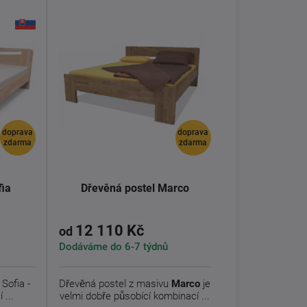
doprava
doprava
zdarma
zdarma
fia
Dřevěná postel Marco
12 110 Kč
od
Dodáváme do 6-7 týdnů
Sofia -
Dřevěná postel z masivu
Marco
je
 ...
velmi dobře působící kombinací ...