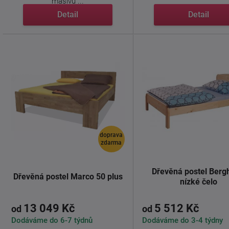
masivu ...
Detail
Detail
doprava
zdarma
Dřevěná postel Berg
Dřevěná postel Marco 50 plus
nízké čelo
13 049 Kč
5 512 Kč
od
od
Dodáváme do 6-7 týdnů
Dodáváme do 3-4 týdny