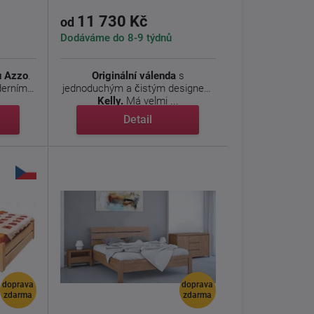
11 730 Kč
od
Dodáváme do 8-9 týdnů
u Azzo
.
Originální válenda
s
derním
jednoduchým a čistým designem
Kelly.
Má velmi ...
Detail
doprava
doprava
zdarma
zdarma