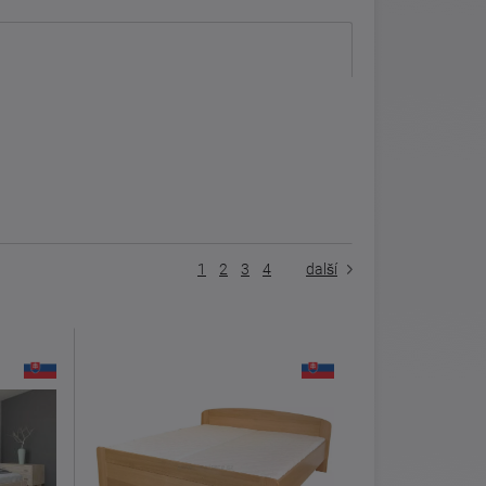
1
2
3
4
další