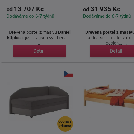
13 707 Kč
31 935 Kč
od
od
Dodáváme do 6-7 týdnů
Dodáváme do 6-7 týdnů
Dřevěná postel z masivu
Daniel
Dřevěná postel z masiv
50plus
jejíž čela jsou vyrobena ze
Jedná se o postel v mo
...
designu, ...
Detail
Detail
doprava
zdarma