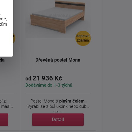
.
eme,
atům
doprava
doprava
zdarma
zdarma
cia
Dřevěná postel Mona
21 936 Kč
od
Dodáváme do 1-3 týdnů
bí z
Postel Mona s
plným čelem
.
masivu
Vyrábí se z buku-cink nebo dubu
se ...
Detail