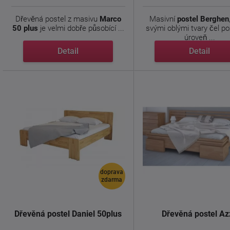
Dřevěná postel z masivu
Marco
Masivní
postel Berghen
50 plus
je velmi dobře působící ...
svými oblými tvary čel p
úroveň ...
Detail
Detail
doprava
zdarma
Dřevěná postel Daniel 50plus
Dřevěná postel Az