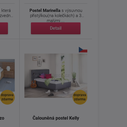
, která
Postel Marinella
s výsuvnou
ozvedne
přistýlkou(na kolečkách) a 3
malými ...
Detail
doprava
doprava
zdarma
zdarma
zo
Čalouněná postel Kelly