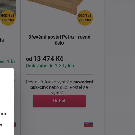
doprava
doprava
zdarma
zdarma
Dřevěná postel Petra - rovné
la
čelo
13 474 Kč
od
em 1 ks
Dodáváme do 1-3 týdnů
ovedení
Postel Petra se vyrábí v
provedení
ukturou
buk-cink
nebo dub. Postel se
vyrábí ...
Detail
hom
e