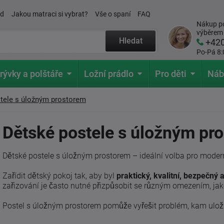
ád
Jakou matraci si vybrat?
Vše o spaní
FAQ
Nákup po
výběrem
Hledat
+42
Po-Pá 8:
rývky a polštáře
Ložní prádlo
Pro děti
Náb
tele s úložným prostorem
Dětské postele s úložným pr
Dětské postele s úložným prostorem – ideální volba pro modern
Zařídit dětský pokoj tak, aby byl
praktický, kvalitní, bezpečný 
zařizování je často nutné přizpůsobit se různým omezením, jak
Postel s úložným prostorem pomůže vyřešit problém, kam ulož