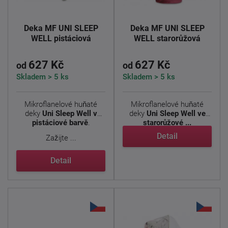
Deka MF UNI SLEEP
Deka MF UNI SLEEP
WELL pistáciová
WELL starorůžová
627 Kč
627 Kč
od
od
Skladem > 5 ks
Skladem > 5 ks
Mikroflanelové huňaté
Mikroflanelové huňaté
deky
Uni Sleep Well v
deky
Uni Sleep Well ve
pistáciové barvě
.
starorůžové ...
Detail
Zažijte ...
Detail