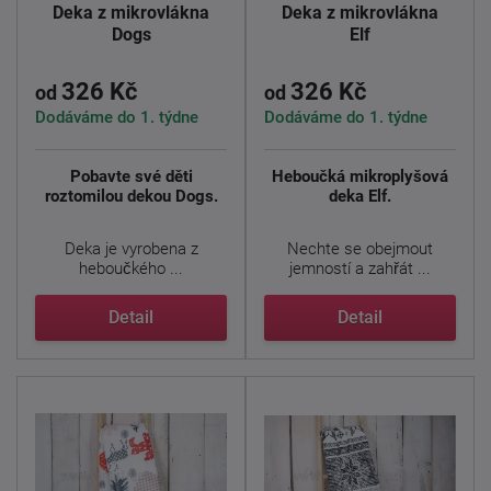
Deka z mikrovlákna
Deka z mikrovlákna
Dogs
Elf
326 Kč
326 Kč
od
od
Dodáváme do 1. týdne
Dodáváme do 1. týdne
Pobavte své děti
Heboučká mikroplyšová
roztomilou dekou Dogs.
deka Elf.
Deka je vyrobena z
Nechte se obejmout
heboučkého ...
jemností a zahřát ...
Detail
Detail