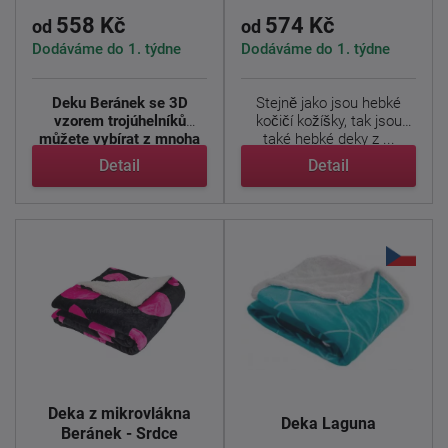
558 Kč
574 Kč
od
od
Dodáváme do 1. týdne
Dodáváme do 1. týdne
Deku Beránek se 3D
Stejně jako jsou hebké
vzorem trojúhelníků
kočičí kožíšky, tak jsou
můžete vybírat z mnoha
také hebké deky z ...
krásně ...
Detail
Detail
Deka z mikrovlákna
Deka Laguna
Beránek - Srdce