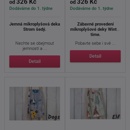
326 Kč
326 Kč
od
od
Dodáváme do 1. týdne
Dodáváme do 1. týdne
Jemná mikroplyšová deka
Zábavné provedení
Strom šedý.
mikroplyšové deky Winter
time.
Nechte se obejmout
Pobavte sebe i své ...
jemností a ...
Detail
Detail