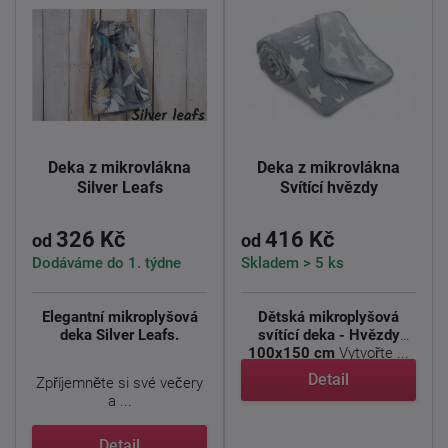
Deka z mikrovlákna
Deka z mikrovlákna
Silver Leafs
Svítící hvězdy
326 Kč
416 Kč
od
od
Dodáváme do 1. týdne
Skladem > 5 ks
Elegantní mikroplyšová
Dětská mikroplyšová
deka Silver Leafs.
svítící deka - Hvězdy
100x150 cm
Vytvořte ...
Detail
Zpříjemněte si své večery
a ...
Detail