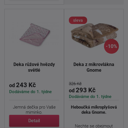
sleva
-10%
Deka růžové hvězdy
Deka z mikrovlákna
světlé
Gnome
326 Kč
243 Kč
od
293 Kč
od
Dodáváme do 1. týdne
Dodáváme do 1. týdne
Jemná dečka pro Vaše
Heboučká mikroplyšová
miminko.
deka Gnome.
Detail
Dečku využijete nejen jako
Nechte se obejmout
nutnou ...