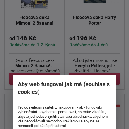
Fleecová deka
Fleecová deka Harry
Mimoni 2 Banana!
Potter
146 Kč
196 Kč
od
od
Dodáváme do 1-2 týdnů
Dodáváme do 4 dnů
Dětská fleecová deka
Pokud jste milovníci říše
Mimoni 2 Banana!
s
Herryho Pottera
, jistě
motivem veselých Mimoňů
zbystřete. Fleecové ...
je ...
Detail
Detail
Aby web fungoval jak má (souhlas s
cookies)
Pro co nejlepší zážitek z nakupování - aby fungovalo
vyhledávání, abychom si pamatovali, co máte v košíku,
abyste jednoduše zjistili stav vaší objednávky, abychom
vás neobtěžovali nevhodnou reklamou a abyste se
nemuseli pokaždé přihlašovat.