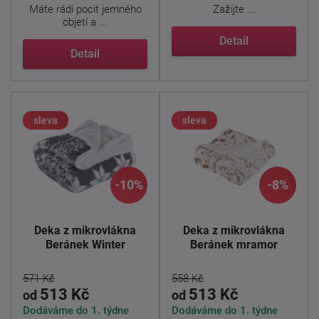
Máte rádi pocit jemného
Zažijte ...
objetí a ...
Detail
Detail
sleva
sleva
-10%
-8%
Deka z mikrovlákna
Deka z mikrovlákna
Beránek Winter
Beránek mramor
571 Kč
558 Kč
513 Kč
513 Kč
od
od
Dodáváme do 1. týdne
Dodáváme do 1. týdne