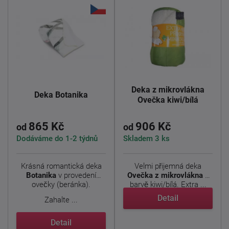
Deka z mikrovlákna
Deka Botanika
Ovečka kiwi/bílá
865 Kč
906 Kč
od
od
Dodáváme do 1-2 týdnů
Skladem 3 ks
Krásná romantická deka
Velmi přijemná deka
Botanika
v provedení
Ovečka z mikrovlákna
v
ovečky (beránka).
barvě kiwi/bílá.
Extra ...
Detail
Zahalte ...
Detail