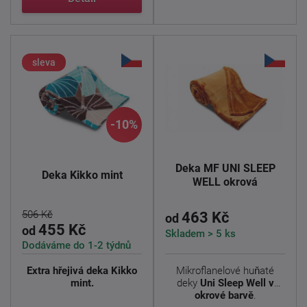
sleva
-10%
Deka MF UNI SLEEP
Deka Kikko mint
WELL okrová
506 Kč
463 Kč
od
455 Kč
od
Skladem > 5 ks
Dodáváme do 1-2 týdnů
Extra hřejivá deka Kikko
Mikroflanelové huňaté
mint.
deky
Uni Sleep Well v
okrové barvě
.