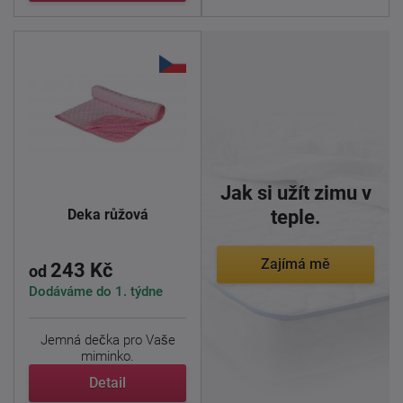
Jak si užít zimu v
Deka růžová
teple.
Zajímá mě
243 Kč
od
Dodáváme do 1. týdne
Jemná dečka pro Vaše
miminko.
Detail
Dečku využijete nejen jako
nutnou ...