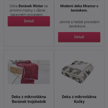
Deka
Beránek Winter
se
Moderní deka Mramor s
zimními motivy v různém
beránkem.
barevném provedení. ...
Detail
Jemné a hebké provedení
beránkové ...
Detail
Deka z mikrovlákna
Deka z mikrovlákna
Beránek trojúhelník
Kočky