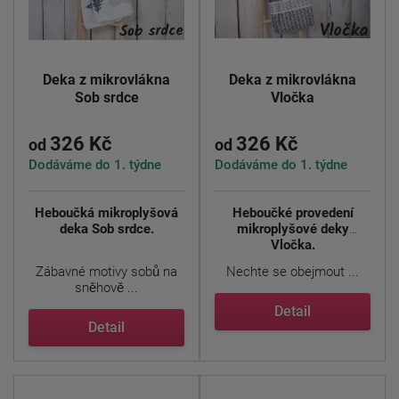
Deka z mikrovlákna
Deka z mikrovlákna
Sob srdce
Vločka
326 Kč
326 Kč
od
od
Dodáváme do 1. týdne
Dodáváme do 1. týdne
Heboučká mikroplyšová
Heboučké provedení
deka Sob srdce.
mikroplyšové deky
Vločka.
Zábavné motivy sobů na
Nechte se obejmout ...
sněhově ...
Detail
Detail