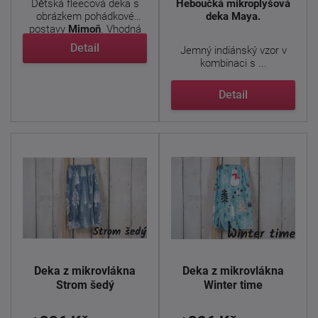
Dětská fleecová deka s
Heboučká mikroplyšová
obrázkem pohádkové
deka Maya.
postavy
Mimoň
. Vhodná
pro ...
Detail
Jemný indiánský vzor v
kombinaci s ...
Detail
Deka z mikrovlákna
Deka z mikrovlákna
Strom šedý
Winter time