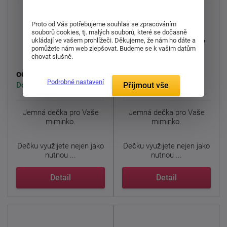
Proto od Vás potřebujeme souhlas se zpracováním
souborů cookies, tj. malých souborů, které se dočasně
ukládají ve vašem prohlížeči. Děkujeme, že nám ho dáte a
Deka Šedý medvěd
Deka šedé hvězdičky
pomůžete nám web zlepšovat. Budeme se k vašim datům
chovat slušně.
243 Kč
243 Kč
od
od
Podrobné nastavení
Přijmout vše
Dodáváme do 1. týdne
Dodáváme do 1. týdne
Jemná dečka pro Vaše
Jemná dečka pro Vaše
miminko.
miminko.
Dečku využijete nejen jako
Dečku využijete nejen jako
nutnou ...
nutnou ...
Detail
Detail