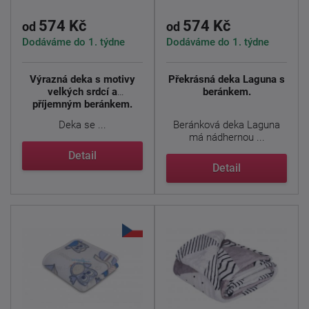
574 Kč
574 Kč
od
od
Dodáváme do 1. týdne
Dodáváme do 1. týdne
Výrazná deka s motivy
Překrásná deka Laguna s
velkých srdcí a
beránkem.
příjemným beránkem.
Deka se ...
Beránková deka Laguna
má nádhernou ...
Detail
Detail