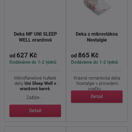
Deka MF UNI SLEEP
Deka z mikrovlákna
WELL oranžová
Nostalgie
627 Kč
865 Kč
od
od
Dodáváme do 1-2 týdnů
Dodáváme do 1-2 týdnů
Mikroflanelové huňaté
Krásná romantická deka
deky
Uni Sleep Well v
Nostalgie v provedení
oranžové barvě
.
ovečky ...
Detail
Zažijte ...
Detail