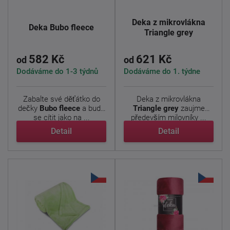
Deka z mikrovlákna
Deka Bubo fleece
Triangle grey
582 Kč
621 Kč
od
od
Dodáváme do 1-3 týdnů
Dodáváme do 1. týdne
Zabalte své děťátko do
Deka z mikrovlákna
dečky
Bubo fleece
a bude
Triangle grey
zaujme
se cítit jako na ...
především milovníky ...
Detail
Detail