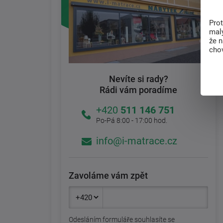
Pro
malý
že 
chov
Nevíte si rady?
Rádi vám poradíme
+420
511 146 751
Po-Pá 8:00 - 17:00 hod.
info@i-matrace.cz
Zavoláme vám zpět
Odesláním formuláře souhlasíte se