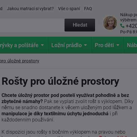
ád
Jakou matraci si vybrat?
Vše o spaní
FAQ
Nákup po
výběrem
Hledat
+42
Po-Pá 8:
rývky a polštáře
Ložní prádlo
Pro děti
Náb
pro úložné prostory
Rošty pro úložné prostory
Chcete úložný prostor pod postelí využívat pohodlně a bez
zbytečné námahy?
Pak se vyplatí zvolit rošt s výklopem. Díky
němu se snadno dostanete k věcem uloženým pod lůžkem a
manipulace je díky textilnímu úchytu jednoduchá
i při
každodenním používání.
K dispozici jsou rošty s bočním výklopem na pravou nebo