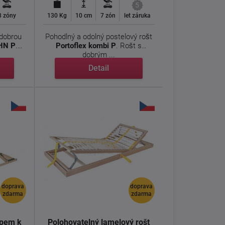
5
3 zóny
130 Kg
10 cm
7 zón
let záruka
 dobrou
Pohodlný a odolný postelový rošt
 HN P
.
Portoflex kombi P
. Rošt s
dobrým ...
Detail
doprava
doprava
zdarma
zdarma
upem k
Polohovatelný lamelový rošt