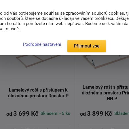
Detail
Detail
to od Vás potřebujeme souhlas se zpracováním souborů cookies, tj
ch souborů, které se dočasně ukládají ve vašem prohlížeči. Děkuj
nám ho dáte a pomůžete nám web zlepšovat. Budeme se k vašim d
at slušně.
Podrobné nastavení
Přijmout vše
Lamelový rošt s příst
Lamelový rošt s přístupem k
úložnému prostoru Pri
úložnému prostoru Duostar P
HN P
3 699 Kč
3 899 Kč
Skladem > 5 ks
Sklade
od
od