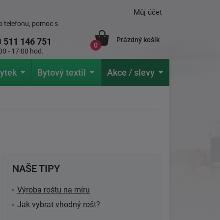
Můj účet
 telefonu, pomoc s
Prázdný košík
0
511 146 751
0
00 - 17:00 hod.
ytek
Bytový textil
Akce / slevy
NAŠE TIPY
Výroba roštu na míru
Jak vybrat vhodný rošt?