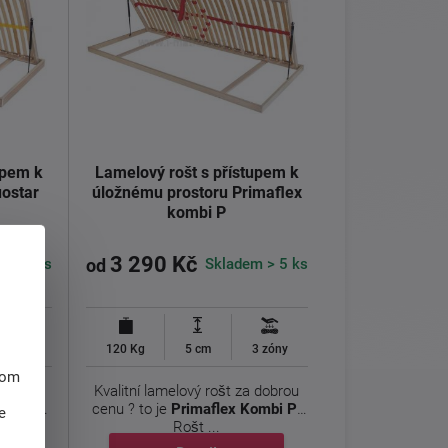
upem k
Lamelový rošt s přístupem k
ostar
úložnému prostoru Primaflex
kombi P
3 290 Kč
m > 5 ks
Skladem > 5 ks
od
3
y záruka
120 Kg
5 cm
3 zóny
hom
stelový
Kvalitní lamelový rošt za dobrou
o běžné
cenu ? to je
Primaflex Kombi P
.
e
Rošt ...