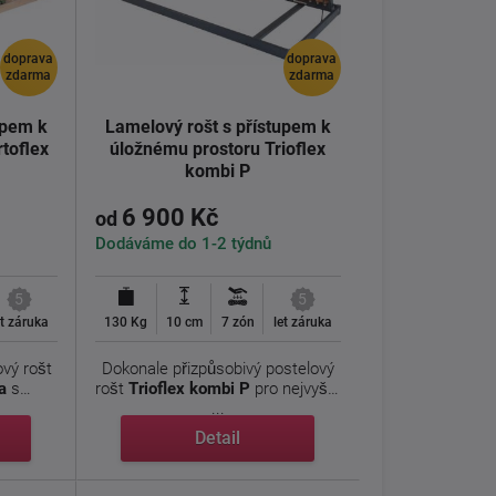
doprava
doprava
zdarma
zdarma
upem k
Lamelový rošt s přístupem k
toflex
úložnému prostoru Trioflex
kombi P
6 900 Kč
od
Dodáváme do 1-2 týdnů
5
5
et záruka
130 Kg
10 cm
7 zón
let záruka
ový rošt
Dokonale přizpůsobivý postelový
a
s
rošt
Trioflex kombi P
pro nejvyšší
...
Detail