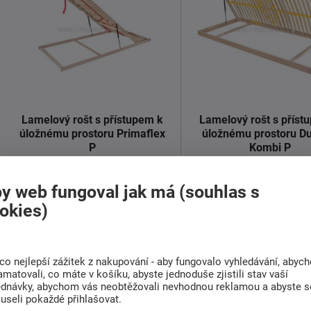
Lamelový rošt s přístupem k
Lamelový rošt s příst
úložnému prostoru Primaflex
úložnému prostoru Du
P
Kombi P
3 019 Kč
3 040 Kč
Skladem > 5 ks
Sklade
od
od
y web fungoval jak má (souhlas s
okies)
120 Kg
5 cm
3 zóny
120 Kg
7 cm
5 zón
rok
co nejlepší zážitek z nakupování - aby fungovalo vyhledávání, abyc
Kvalitní lamelový rošt za dobrou
Praktický a pohodlný po
amatovali, co máte v košíku, abyste jednoduše zjistili stav vaší
cenu ? to je
Primaflex P
. Rošt je
rošt
Duostar kombi P
pr
ednávky, abychom vás neobtěžovali nevhodnou reklamou a abyste s
...
spaní. ...
useli pokaždé přihlašovat.