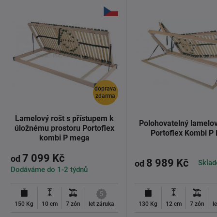
doprava
zdarma
Lamelový rošt s přístupem k
Polohovatelný lamelov
úložnému prostoru Portoflex
Portoflex Kombi P
kombi P mega
7 099 Kč
od
8 989 Kč
Sklad
od
Dodáváme do 1-2 týdnů
5
150 Kg
10 cm
7 zón
let záruka
130 Kg
12 cm
7 zón
l