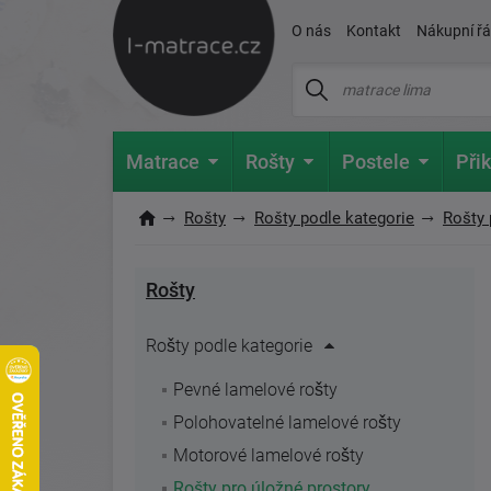
O nás
Kontakt
Nákupní ř
Matrace
Rošty
Postele
Přik
Rošty
Rošty podle kategorie
Rošty 
Rošty
Rošty podle kategorie
Pevné lamelové rošty
Polohovatelné lamelové rošty
Motorové lamelové rošty
Rošty pro úložné prostory