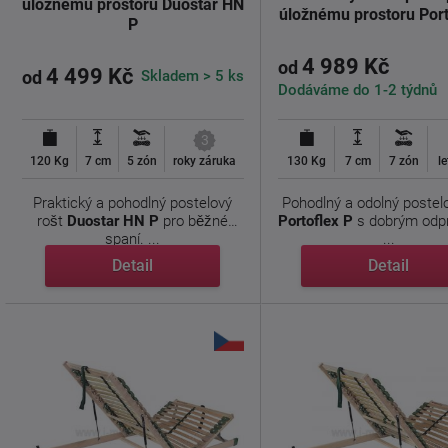
úložnému prostoru Duostar HN
úložnému prostoru Port
P
4 989 Kč
od
4 499 Kč
Skladem > 5 ks
od
Dodáváme do 1-2 týdnů
3
120 Kg
7 cm
5 zón
roky záruka
130 Kg
7 cm
7 zón
l
Praktický a pohodlný postelový
Pohodlný a odolný postel
rošt
Duostar HN P
pro běžné
Portoflex P
s dobrým odp
spaní. ...
...
Detail
Detail