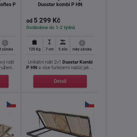
oflex P
Duostar kombi P HN
5 299 Kč
od
Dodáváme do 1-2 týdnů
5
3
et záruka
120 Kg
7 cm
5 zón
roky záruka
ový rošt
Unikátní rošt 2v1
Duostar Kombi
ružením
P HN
s více funkcemi nabízí jak ...
Detail