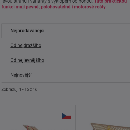
levou stranu i varianty s výklopem od nohou.
Tuto praktickou
funkci mají pevné,
polohovatelné
i
motorové rošty
.
Nejprodávanější
Od nejdražšího
Od nejlevnějšího
Nejnovější
Zobrazuji 1 - 16 z 16