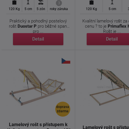
3
120 Kg
5 cm
5 zón
roky záruka
120 Kg
5 cm
Praktický a pohodlný postelový
Kvalitní lamelový rošt za
rošt
Duostar P
pro běžné spaní
cenu ? to je
Primaflex
pro ...
Rošt je ...
Detail
Detail
doprava
zdarma
Lamelový rošt s přístupem k
Lamelový rošt s příst