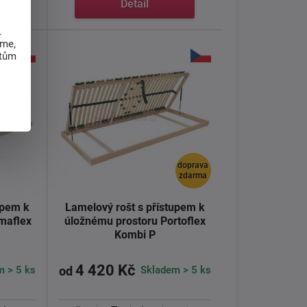
Detail
.
eme,
atům
doprava
zdarma
upem k
Lamelový rošt s přístupem k
maflex
úložnému prostoru Portoflex
Kombi P
4 420 Kč
m > 5 ks
Skladem > 5 ks
od