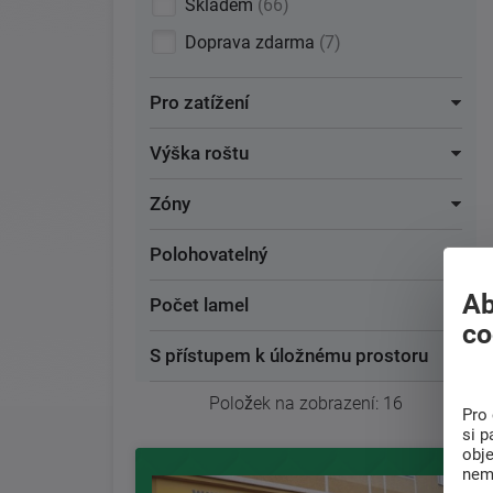
Skladem
66
Doprava zdarma
7
Pro zatížení
Výška roštu
Zóny
Polohovatelný
Ab
Počet lamel
co
S přístupem k úložnému prostoru
Položek na zobrazení:
16
Pro 
si p
obj
nem