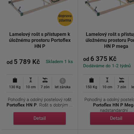
doprava
zdarma
Lamelový rošt s přístupem k
Lamelový rošt s příst
úložnému prostoru Portoflex
úložnému prostoru Por
HN P
HN P mega
6 375 Kč
od
5 789 Kč
Skladem 1 ks
od
Dodáváme do 1-2 týdnů
5
130 Kg
10 cm
7 zón
let záruka
150 Kg
10 cm
7 zón
l
Pohodlný a odolný postelový rošt
Pohodlný a odolný postel
Portoflex HN P
. Rošt s dobrým ...
Portoflex HN P Meg
nadstandardní ...
Detail
Detail