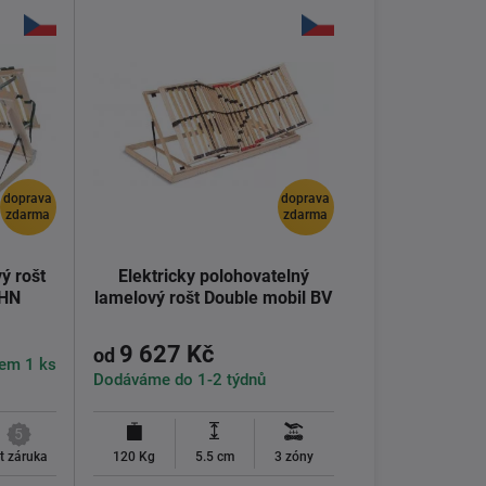
doprava
doprava
zdarma
zdarma
ý rošt
Elektricky polohovatelný
 HN
lamelový rošt Double mobil BV
9 627 Kč
od
em 1 ks
Dodáváme do 1-2 týdnů
5
et záruka
120 Kg
5.5 cm
3 zóny