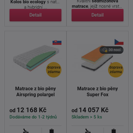
Kvalitní
sedmizónová
Kolos bio ecology
s natur
matrace
, jejíž nosné vrstvy
a hybridní ...
tvoří kombinace ...
Detail
Detail
30 nocí
doprava
doprava
zdarma
zdarma
Matrace z bio pěny
Matrace z bio pěny
Airspring polargel
Super Fox
12 168 Kč
14 057 Kč
od
od
Dodáváme do 1-2 týdnů
Skladem > 5 ks