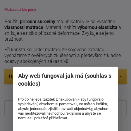
Matrace z bio pěny
Použití
přírodní suroviny
má unikátní vliv na výsledné
vlastnosti matrace
. Materiál nabízí
výbornou elasticitu
a
snižuje se riziko případné deformace. Zvyšuje se jeho
pružnost.
Při konstrukci jader matrací ze sojového extraktu
vycházíme z ověřených zkušeností a především z kladné
odezvy spokojených zákazníků.
Aby web fungoval jak má (souhlas s
Upřesnit parametry
cookies)
Položek na zobrazení:
14
Pro co nejlepší zážitek z nakupování - aby fungovalo
vyhledávání, abychom si pamatovali, co máte v košíku,
Nejprodávanější
abyste jednoduše zjistili stav vaší objednávky, abychom
vás neobtěžovali nevhodnou reklamou a abyste se
nemuseli pokaždé přihlašovat.
Od nejdražšího