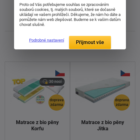
Proto od Vás potřebujeme souhlas se zpracováním
Od nejlevnějšího
souborů cookies, tj. malých souborů, které se dočasně
ukládají ve vašem prohlížeči. Děkujeme, že nám ho dáte a
pomůžete nám web zlepšovat. Budeme se k vašim datům
Nejnovější
chovat slušně.
Podrobné nastavení
Zobrazuji 1 - 14 z 14
Přijmout vše
30 nocí
doprava
doprava
zdarma
zdarma
Matrace z bio pěny
Matrace z bio pěny
Korfu
Jitka