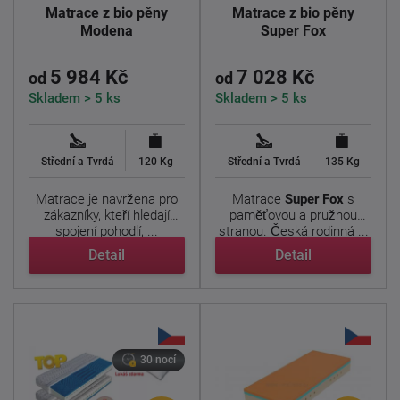
Matrace z bio pěny
Matrace z bio pěny
Modena
Super Fox
5 984 Kč
7 028 Kč
od
od
Skladem > 5 ks
Skladem > 5 ks
Střední a Tvrdá
120 Kg
Střední a Tvrdá
135 Kg
Matrace je navržena pro
Matrace
Super Fox
s
zákazníky, kteří hledají
paměťovou a pružnou
spojení pohodlí, ...
stranou. Česká rodinná ...
Detail
Detail
30 nocí