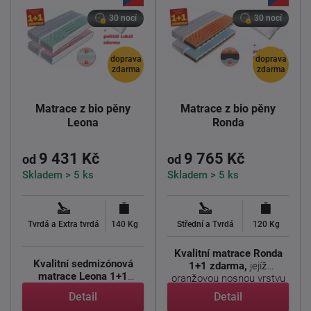
30 nocí
30 nocí
doprava
doprava
zdarma
zdarma
Matrace z bio pěny
Matrace z bio pěny
Leona
Ronda
9 431 Kč
9 765 Kč
od
od
Skladem > 5 ks
Skladem > 5 ks
Tvrdá a Extra tvrdá
140 Kg
Střední a Tvrdá
120 Kg
Kvalitní matrace Ronda
Kvalitní sedmizónová
1+1 zdarma,
jejíž
matrace Leona 1+1
oranžovou nosnou vrstvu
zdarma
, jejíž střed je ...
tvoří ...
Detail
Detail