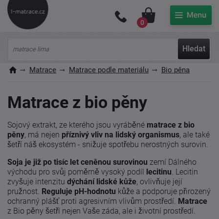
Můj účet
0
Hledat
Matrace
Matrace podle materiálu
Bio pěna
Matrace z bio pěny
Sojový extrakt, ze kterého jsou vyráběné
matrace z bio
pěny
, má nejen
příznivý vliv na lidský organismus
, ale také
šetří náš ekosystém - snižuje spotřebu nerostných surovin.
Soja je již po tisíc let ceněnou surovinou
zemí Dálného
východu pro svůj poměrně vysoký podíl
lecitinu
. Lecitin
zvyšuje intenzitu
dýchání lidské kůže
, ovlivňuje její
pružnost.
Reguluje pH-hodnotu
kůže a podporuje přirozený
ochranný plášť proti agresivním vlivům prostředí.
Matrace
z Bio pěny šetří nejen Vaše záda, ale i životní prostředí.