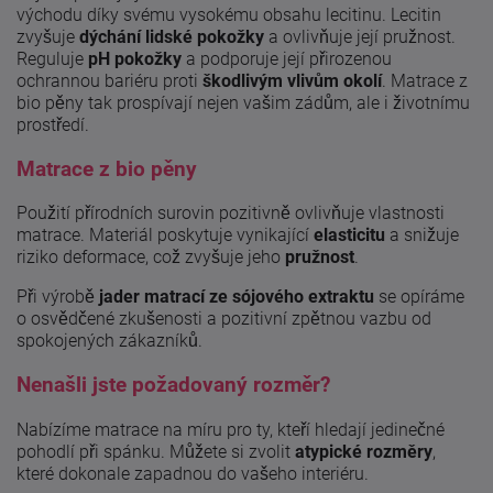
východu díky svému vysokému obsahu lecitinu. Lecitin
zvyšuje
dýchání lidské pokožky
a ovlivňuje její pružnost.
Reguluje
pH pokožky
a podporuje její přirozenou
ochrannou bariéru proti
škodlivým vlivům
okolí
. Matrace z
bio pěny tak prospívají nejen vašim zádům, ale i životnímu
prostředí.
Matrace z bio pěny
Použití přírodních surovin pozitivně ovlivňuje vlastnosti
matrace. Materiál poskytuje vynikající
elasticitu
a snižuje
riziko deformace, což zvyšuje jeho
pružnost
.
Při výrobě
jader matrací ze sójového extraktu
se opíráme
o osvědčené zkušenosti a pozitivní zpětnou vazbu od
spokojených zákazníků.
Nenašli jste požadovaný rozměr?
Nabízíme matrace na míru pro ty, kteří hledají jedinečné
pohodlí při spánku. Můžete si zvolit
atypické rozměry
,
které dokonale zapadnou do vašeho interiéru.