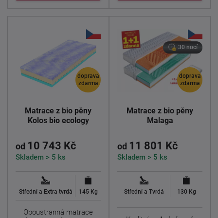
30 nocí
doprava
doprava
zdarma
zdarma
Matrace z bio pěny
Matrace z bio pěny
Kolos bio ecology
Malaga
10 743 Kč
11 801 Kč
od
od
Skladem > 5 ks
Skladem > 5 ks
Střední a Extra tvrdá
145 Kg
Střední a Tvrdá
130 Kg
Oboustranná matrace