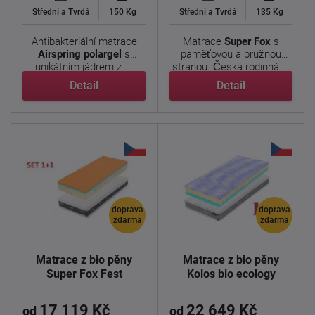
Střední a Tvrdá
150 Kg
Střední a Tvrdá
135 Kg
Antibakteriální matrace
Matrace
Super Fox
s
Airspring polargel
s
paměťovou a pružnou
unikátním jádrem z ...
stranou. Česká rodinná ...
Detail
Detail
doprava
doprava
zdarma
zdarma
Matrace z bio pěny
Matrace z bio pěny
Super Fox Fest
Kolos bio ecology
17 119 Kč
22 649 Kč
od
od