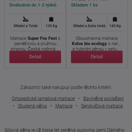
Dodáváme do 1-3 týdnů
Skladem 1 ks
Střední a Tvrdá
135 Kg
Střední a Extra tvrdá
145 Kg
Matrace
Super Fox
Fest
s
Oboustranná matrace
paměťovou a pružnou
Kolos bio ecology
s natur
stranou. Česká rodinná ...
a hybridní pěnou v setu ...
Detail
Detail
Zákazníci také nakupují podle těchto kritérií:
Ortopedické lamelové matrace
Bavlněné povlečení
Studená pěna
Matrace
Sendvičové matrace
Sójová pěna je již tisíce let ceněná surovina zemí Dálného