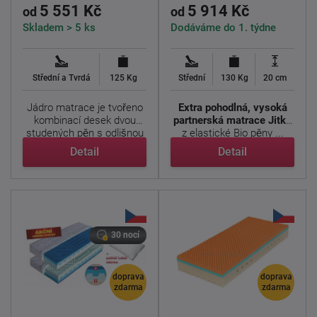
5 551 Kč
5 914 Kč
od
od
Skladem > 5 ks
Dodáváme do 1. týdne
Střední a Tvrdá
125 Kg
Střední
130 Kg
20 cm
Jádro matrace je tvořeno
Extra pohodlná, vysoká
kombinací desek dvou
partnerská matrace Jitka
studených pěn s odlišnou
z elastické Bio pěny ...
...
Detail
Detail
30 nocí
doprava
doprava
zdarma
zdarma