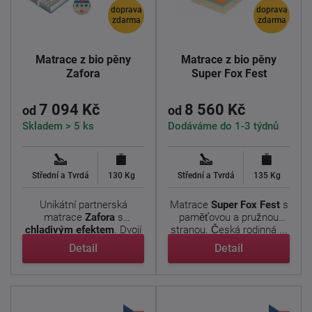
doprava
doprava
zdarma
zdarma
Matrace z bio pěny
Matrace z bio pěny
Zafora
Super Fox Fest
7 094 Kč
8 560 Kč
od
od
Skladem > 5 ks
Dodáváme do 1-3 týdnů
Střední a Tvrdá
130 Kg
Střední a Tvrdá
135 Kg
Unikátní partnerská
Matrace
Super Fox
Fest
s
matrace
Zafora
s
paměťovou a pružnou
chladivým efektem
. Dvojí
stranou. Česká rodinná ...
tuhost, ...
Detail
Detail