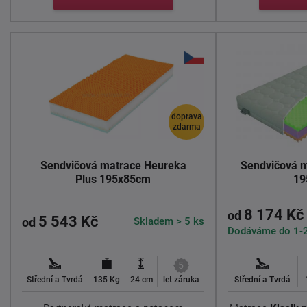
doprava
zdarma
Sendvičová matrace Heureka
Sendvičová m
Plus 195x85cm
19
8 174 Kč
od
5 543 Kč
Skladem > 5 ks
od
Dodáváme do 1-2
5
Střední a Tvrdá
135 Kg
24 cm
let záruka
Střední a Tvrdá