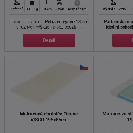
3
Střední
110 Kg
13 cm
5 zón
roky záruka
Střední a Tvrdá
Oblíbená matrace
Petra ve výšce 13 cm
Partnerská mat
v různých výškách a bez použití ...
ideální pohod
Detail
Matracové chrániče Topper
Matrace ze s
VISCO 195x85cm
19