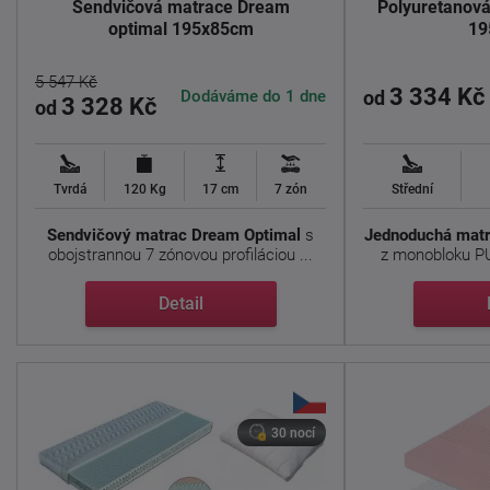
Sendvičová matrace Dream
Polyuretanov
optimal 195x85cm
19
5 547 Kč
3 334 Kč
Dodáváme do 1 dne
od
3 328 Kč
od
Tvrdá
120 Kg
17 cm
7 zón
Střední
Sendvičový matrac Dream Optimal
s
Jednoduchá matr
obojstrannou 7 zónovou profiláciou ...
z monobloku PU
Detail
30 nocí