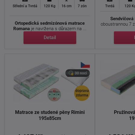
Střední a Tvrdá
120 Kg
16 cm
7 zón
Tvrdá
120 K
Sendvičová 
Ortopedická sedmizónová matrace
oboustrannou 7 zó
Romana
je navržena s důrazem na ...
Detail
30 nocí
doprava
zdarma
Matrace ze studené pěny Rimini
Pružinov
195x85cm
19