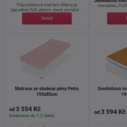
Jednoduchá matr
Polyuretanová matrace Milena je
monobloku
PUR
zpevněná PUR jádrem, které pomáhá ...
Detail
Matrace ze studené pěny Petra
Sendvičová ma
195x85cm
19
3 554 Kč
od
3 594 Kč
od
Dodáváme do 1-3 týdnů