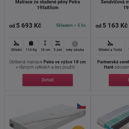
Matrace ze studené pěny Petra
Sendvičová m
195x85cm
19
5 693 Kč
5 163 Kč
Skladem > 5 ks
od
od
3
Střední
110 Kg
18 cm
5 zón
roky záruka
Střední a Tvrdá
Oblíbená matrace
Petra ve výšce 18 cm
Partnerská send
v různých výškách a bez použití ...
Hard
odvozena
Detail