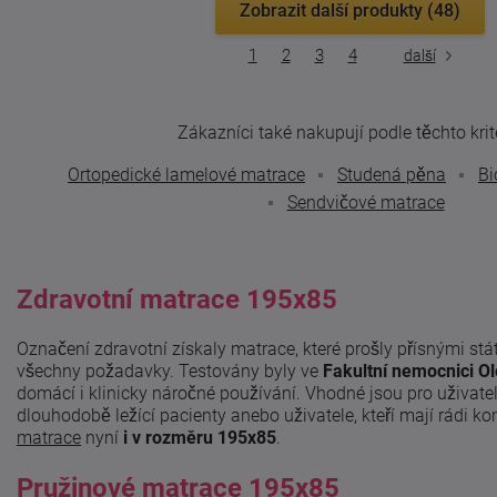
Zobrazit další produkty (48)
1
2
3
4
další
Zákazníci také nakupují podle těchto krité
Ortopedické lamelové matrace
Studená pěna
Bi
Sendvičové matrace
Zdravotní matrace 195x85
Označení zdravotní získaly matrace, které prošly přísnými stát
všechny požadavky. Testovány byly ve
Fakultní nemocnici O
domácí i klinicky náročné používání. Vhodné jsou pro uživatel
dlouhodobě ležící pacienty anebo uživatele, kteří mají rádi ko
matrace
nyní
i v rozměru 195x85
.
Pružinové matrace 195x85