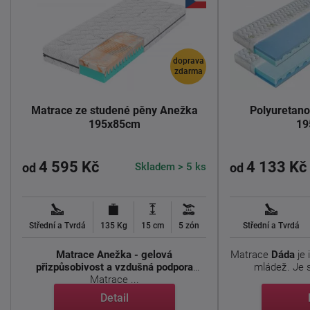
doprava
zdarma
Matrace ze studené pěny Anežka
Polyuretan
195x85cm
19
4 595 Kč
4 133 Kč
Skladem > 5 ks
od
od
Střední a Tvrdá
135 Kg
15 cm
5 zón
Střední a Tvrdá
Matrace Anežka - gelová
Matrace
Dáda
je 
přizpůsobivost a vzdušná podpora
mládež. Je s
Matrace ...
Detail