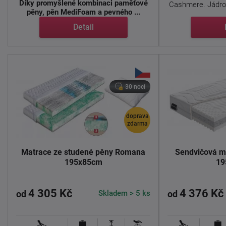
Díky promyšlené kombinaci paměťové
Cashmere. Jádro 
pěny, pěn MediFoam a pevného ...
Detail
30 nocí
doprava
zdarma
Matrace ze studené pěny Romana
Sendvičová ma
195x85cm
19
4 305 Kč
4 376 Kč
Skladem > 5 ks
od
od