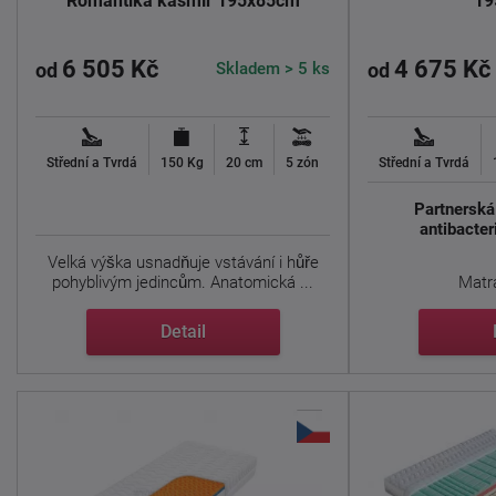
Romantika kašmír 195x85cm
19
6 505 Kč
4 675 Kč
Skladem > 5 ks
od
od
Střední a Tvrdá
150 Kg
20 cm
5 zón
Střední a Tvrdá
Partnerská
antibacter
Velká výška usnadňuje vstávání i hůře
pohyblivým jedincům. Anatomická ...
Matra
Detail