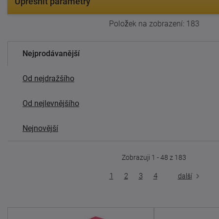
Upřesnit parametry
Položek na zobrazení:
183
Nejprodávanější
Od nejdražšího
Od nejlevnějšího
Nejnovější
Zobrazuji 1 - 48 z 183
1
2
3
4
další