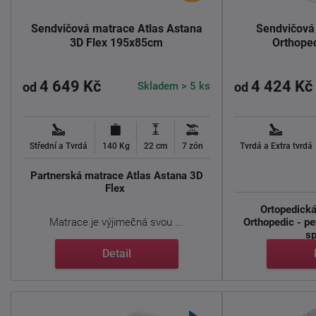
Sendvičová matrace Atlas Astana
Sendvičová
3D Flex 195x85cm
Orthope
4 649 Kč
4 424 Kč
Skladem > 5 ks
od
od
Střední a Tvrdá
140 Kg
22 cm
7 zón
Tvrdá a Extra tvrdá
Partnerská matrace Atlas Astana 3D
Flex
Ortopedická
Matrace je výjimečná svou ...
Orthopedic - pe
sp
Detail