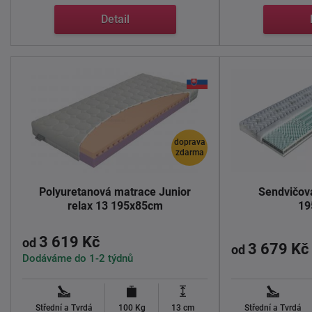
Detail
doprava
zdarma
Polyuretanová matrace Junior
Sendvičov
relax 13 195x85cm
19
3 619 Kč
od
3 679 Kč
od
Dodáváme do 1-2 týdnů
Střední a Tvrdá
100 Kg
13 cm
Střední a Tvrdá