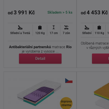
3 991 Kč
4 453 Kč
Skladem > 5 ks
od
od
Střední a Tvrdá
120 Kg
17 cm
7 zón
Střední
110 Kg
1
Oblíbená matrac
Antibakteriální
partnerská
matrace
Rio
v různých výšk
je vyrobena z vysoce ...
Detail
doprava
zdarma