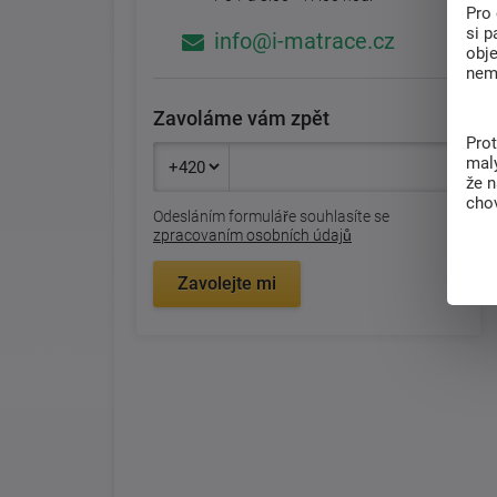
Pro 
si p
info@i-matrace.cz
obj
nem
Zavoláme vám zpět
Pro
malý
že 
chov
Odesláním formuláře souhlasíte se
zpracovaním osobních údajů
Zavolejte mi