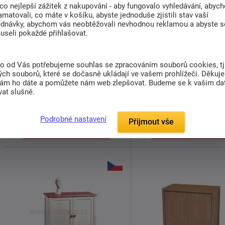
co nejlepší zážitek z nakupování - aby fungovalo vyhledávání, abyc
amatovali, co máte v košíku, abyste jednoduše zjistili stav vaší
Kombinovaná komoda Assor
Skříně a komody N
ednávky, abychom vás neobtěžovali nevhodnou reklamou a abyste s
komoda
dvířková
useli pokaždé přihlašovat.
cena podle prvků
6 499 Kč
od
to od Vás potřebujeme souhlas se zpracováním souborů cookies, tj
Skladem > 5 ks
Dodáváme do 3-4 týdny
ch souborů, které se dočasně ukládají ve vašem prohlížeči. Děkuj
nám ho dáte a pomůžete nám web zlepšovat. Budeme se k vašim d
at slušně.
Komoda ASSOR je ideální volbou
Natur dvířková komoda
pro ty, kteří hledají praktický kus ...
police, šířku 90 cm.
Spec
design ...
Podrobné nastavení
Přijmout vše
Detail
Detail