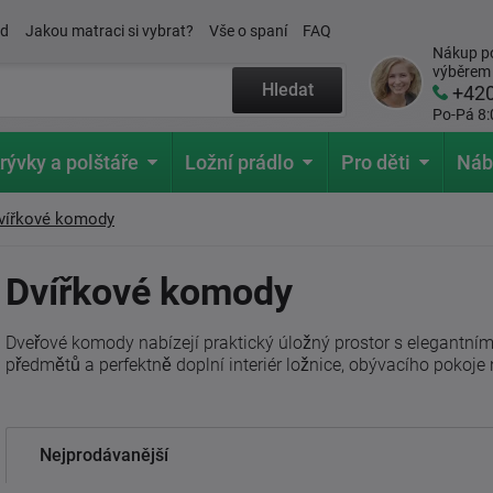
ád
Jakou matraci si vybrat?
Vše o spaní
FAQ
Nákup po
výběrem
Hledat
+42
Po-Pá 8:
rývky a polštáře
Ložní prádlo
Pro děti
Náb
vířkové komody
Dvířkové komody
Dveřové komody nabízejí praktický úložný prostor s elegantním
předmětů a perfektně doplní interiér ložnice, obývacího pokoje
Nejprodávanější