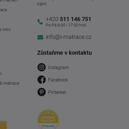
u matrací
nám
race
+420
511 146 751
Po-Pá 8:00 - 17:00 hod.
a míru
info@i-matrace.cz
Zůstaňme v kontaktu
Instagram
o
Facebook
ší matrace
Pinterest
y