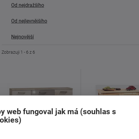
Od nejdražšího
Od nejlevnějšího
Nejnovější
Zobrazuji 1 - 6 z 6
y web fungoval jak má (souhlas s
okies)