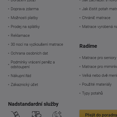
Doručení zboží
Jak zacházet s novo
Doprava zdarma
Jak čistit potah mat
Možnosti platby
Chránič matrace
Prodej na splátky
Matrace vyrobená n
Reklamace
30 nocí na vyzkoušení matrace
Radíme
Ochrana osobních dat
Matrace pro seniory
Podmínky vrácení peněz a
Matrace pro mimink
odstoupení
Velká nebo dvě men
Nákupní řád
Použité materiály
Zákaznický účet
Typy potahů
Nadstandardní služby
Přejít do poradn