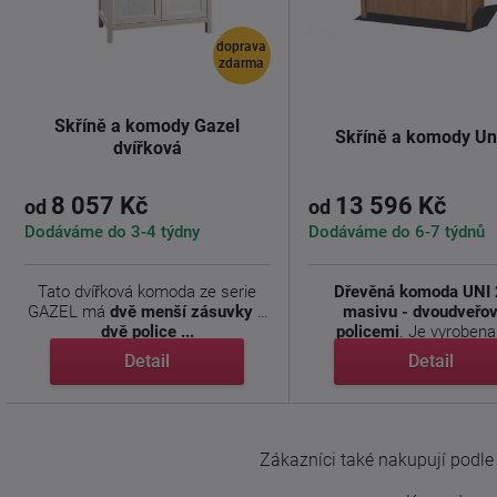
doprava
zdarma
Skříně a komody Gazel
Skříně a komody Un
dvířková
8 057 Kč
13 596 Kč
od
od
Dodáváme do 3-4 týdny
Dodáváme do 6-7 týdnů
Tato dvířková komoda ze serie
Dřevěná komoda UNI 
GAZEL má
dvě menší zásuvky a
masivu - dvoudveřov
dvě police ...
policemi
. Je vyrobena 
Detail
Detail
Zákazníci také nakupují podle t