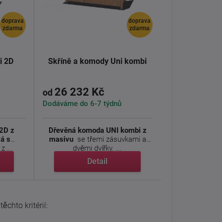
doprava
doprava
zdarma
zdarma
i 2D
Skříně a komody Uni kombi
26 232 Kč
od
Dodáváme do 6-7 týdnů
2D z
Dřevěná komoda UNI kombi z
á s
masivu
se třemi zásuvkami a
z ...
dvěmi dvířky. ...
Detail
ěchto kritérií: