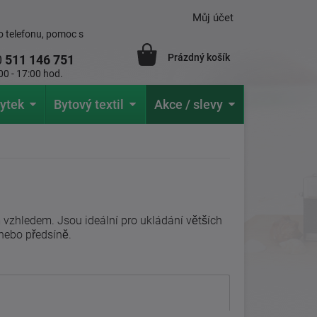
Můj účet
 telefonu, pomoc s
Prázdný košík
0
511 146 751
00 - 17:00 hod.
ytek
Bytový textil
Akce / slevy
 vzhledem. Jsou ideální pro ukládání větších
 nebo předsíně.