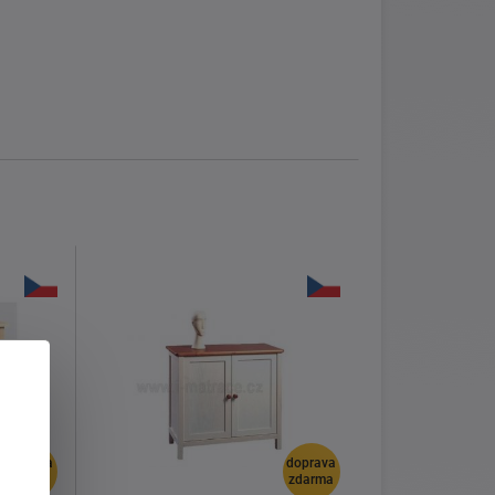
doprava
doprava
zdarma
zdarma