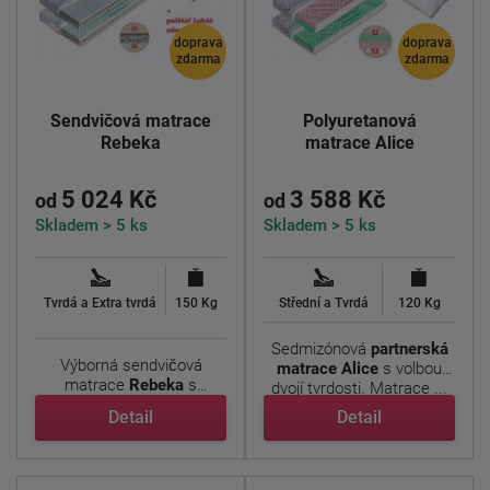
doprava
doprava
zdarma
zdarma
Sendvičová matrace
Polyuretanová
Rebeka
matrace Alice
5 024 Kč
3 588 Kč
od
od
Skladem > 5 ks
Skladem > 5 ks
Tvrdá a Extra tvrdá
150 Kg
Střední a Tvrdá
120 Kg
Sedmizónová
partnerská
Výborná sendvičová
matrace Alice
s volbou
matrace
Rebeka
s
dvojí tvrdosti. Matrace ...
vynikajícími ortopedickými
Detail
Detail
...