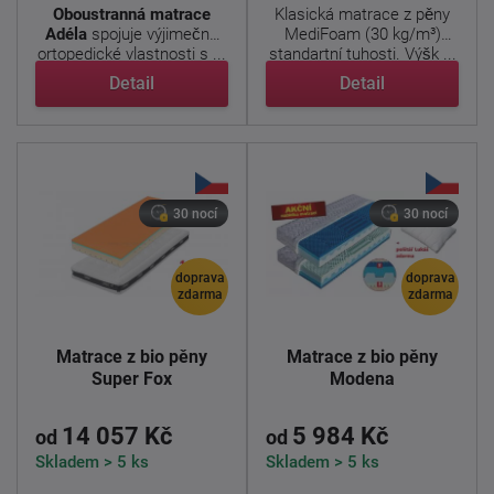
Oboustranná matrace
Klasická matrace z pěny
Adéla
spojuje výjimečné
MediFoam (30 kg/m³)
ortopedické vlastnosti s ...
standartní tuhosti. Výšk ...
Detail
Detail
30 nocí
30 nocí
doprava
doprava
zdarma
zdarma
Matrace z bio pěny
Matrace z bio pěny
Super Fox
Modena
14 057 Kč
5 984 Kč
od
od
Skladem > 5 ks
Skladem > 5 ks