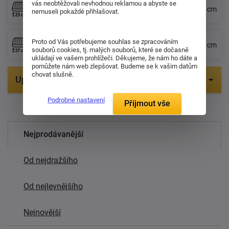
vás neobtěžovali nevhodnou reklamou a abyste se
Matrace s výškou 23 cm
Matrace s výškou 25 cm
nemuseli pokaždé přihlašovat.
Proto od Vás potřebujeme souhlas se zpracováním
Matrace s výškou 27 cm
Matrace s výškou 28 cm
souborů cookies, tj. malých souborů, které se dočasně
ukládají ve vašem prohlížeči. Děkujeme, že nám ho dáte a
pomůžete nám web zlepšovat. Budeme se k vašim datům
chovat slušně.
Upřesnit parametry
Podrobné nastavení
Položek na zobrazení:
30
Přijmout vše
Nejprodávanější
Od nejdražšího
Od nejlevnějšího
Nejnovější