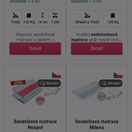
Skladem > 5 ks
Skladem > 5 ks
Tvrdá
130 Kg
14 cm
7 zón
Střední a Tvrdá
130 Kg
Klasická sendvičová
Kvalitní
sedmizónová
matrace s jádrem z
matrace
, jejíž nosné vrstvy
pojeného ...
tvoří kombinace ...
Detail
Detail
30 nocí
30 nocí
Sendvičová matrace
Sendvičová matrace
Neapol
Milena