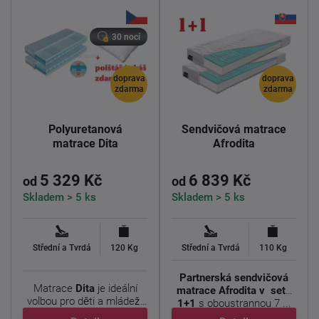
30 nocí
doprava
doprava
zdarma
zdarma
Polyuretanová
Sendvičová matrace
matrace Dita
Afrodita
5 329 Kč
6 839 Kč
od
od
Skladem > 5 ks
Skladem > 5 ks
Střední a Tvrdá
120 Kg
Střední a Tvrdá
110 Kg
Partnerská sendvičová
Matrace
Dita
je ideální
matrace Afrodita v setu
volbou pro děti a mládež.
1+1
s oboustrannou 7 ...
Jádro tvoří ...