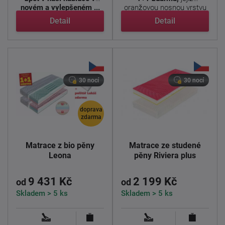
novém a vylepšeném ...
oranžovou nosnou vrstvu
tvoří ...
Detail
Detail
30 nocí
30 nocí
doprava
zdarma
Matrace z bio pěny
Matrace ze studené
Leona
pěny Riviera plus
9 431 Kč
2 199 Kč
od
od
Skladem > 5 ks
Skladem > 5 ks