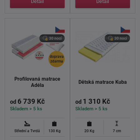
Detail
Detail
30 nocí
30 nocí
doprava
zdarma
Profilovaná matrace
Dětská matrace Kuba
Adéla
6 739 Kč
1 310 Kč
od
od
Skladem > 5 ks
Skladem > 5 ks
Střední a Tvrdá
130 Kg
20 Kg
7 cm