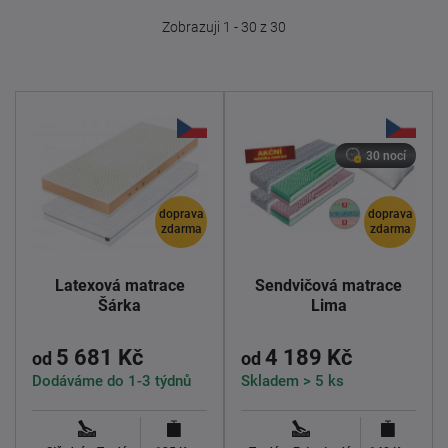
Zobrazuji 1 - 30 z 30
30 nocí
doprava
doprava
zdarma
zdarma
Latexová matrace
Sendvičová matrace
Šárka
Lima
5 681 Kč
4 189 Kč
od
od
Dodáváme do 1-3 týdnů
Skladem > 5 ks