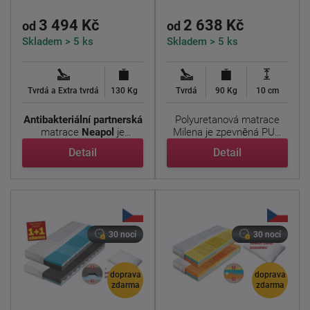
3 494 Kč
2 638 Kč
od
od
Skladem > 5 ks
Skladem > 5 ks
Tvrdá a Extra tvrdá
130 Kg
Tvrdá
90 Kg
10 cm
Antibakteriální
partnerská
Polyuretanová matrace
matrace
Neapol
je
Milena je zpevněná PUR
vyrobena je ideální ...
jádrem, které pomáhá ...
Detail
Detail
30 nocí
30 nocí
doprava
doprava
zdarma
zdarma