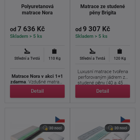
Polyuretanová
Matrace ze studené
matrace Nora
pěny Brigita
7 636 Kč
9 307 Kč
od
od
Skladem > 5 ks
Skladem > 5 ks
Střední a Tvrdá
110 Kg
Střední a Tvrdá
120 Kg
Luxusní matrace tvořena
Matrace Nora
v akci 1+1
perforovaným jádrem ze
zdarma
. Vzdušné matrace
studené pěny (40 a 45 ...
dvojí tuhosti. ...
Detail
Detail
30 nocí
30 nocí