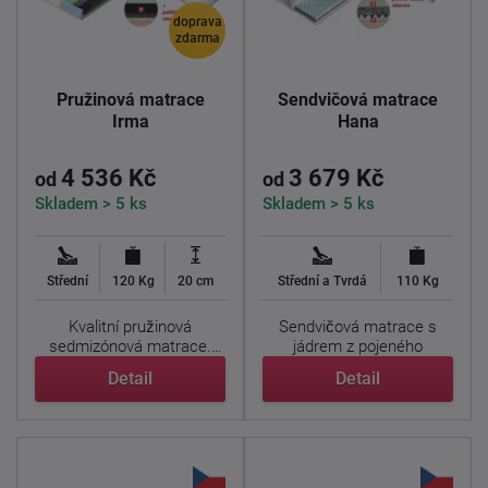
doprava
zdarma
Pružinová matrace
Sendvičová matrace
Irma
Hana
4 536 Kč
3 679 Kč
od
od
Skladem > 5 ks
Skladem > 5 ks
Střední
120 Kg
20 cm
Střední a Tvrdá
110 Kg
Kvalitní pružinová
Sendvičová matrace s
sedmizónová matrace.
jádrem z pojeného
Nosné vrstvy matrace
polyuretanu.
Detail
Detail
tvoří ...
Nosné vrstvy ...