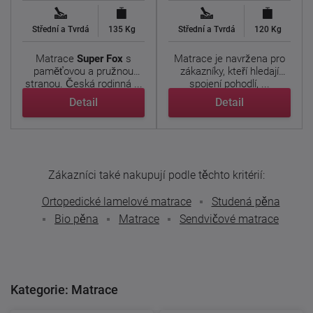
Střední a Tvrdá
135 Kg
Střední a Tvrdá
120 Kg
Matrace
Super Fox
s
Matrace je navržena pro
paměťovou a pružnou
zákazníky, kteří hledají
stranou. Česká rodinná ...
spojení pohodlí, ...
Detail
Detail
Zákazníci také nakupují podle těchto kritérií:
Ortopedické lamelové matrace
Studená pěna
Bio pěna
Matrace
Sendvičové matrace
Kategorie: Matrace