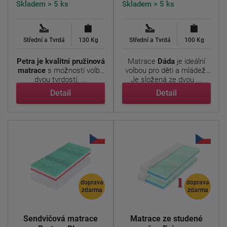
Skladem > 5 ks
Skladem > 5 ks
Střední a Tvrdá
130 Kg
Střední a Tvrdá
100 Kg
Petra je kvalitní pružinová
Matrace
Dáda
je ideální
matrace
s možností volby
volbou pro děti a mládež.
dvou tvrdostí, ...
Je složená ze dvou ...
Detail
Detail
doprava
doprava
zdarma
zdarma
Sendvičová matrace
Matrace ze studené