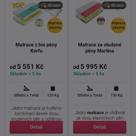
30 nocí
30 nocí
doprava
doprava
zdarma
zdarma
Matrace z bio pěny
Matrace ze studené
Korfu
pěny Martina
5 551 Kč
5 995 Kč
od
od
Skladem > 5 ks
Skladem > 5 ks
Střední a Tvrdá
125 Kg
Střední a Tvrdá
130 Kg
Jádro matrace je tvořeno
Jádro
matrace
je složené
kombinací desek dvou
ze dvou elastických pěn
studených pěn s odlišnou
odlišných ...
...
Detail
Detail