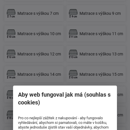
Matrace s výškou 7 cm
Matrace s výškou 9 cm
Matrace s výškou 10 cm
Matrace s výškou 11 cm
Matrace s výškou 12 cm
Matrace s výškou 13 cm
Matrace s výškou 14 cm
Matrace s výškou 15 cm
Aby web fungoval jak má (souhlas s
Matrace s výškou 16 cm
Matrace s výškou 17 cm
cookies)
Matrace s výškou 19 cm
Matrace s výškou 21 cm
Pro co nejlepší zážitek z nakupování - aby fungovalo
vyhledávání, abychom si pamatovali, co máte v košíku,
abyste jednoduše zjistili stav vaší objednávky, abychom