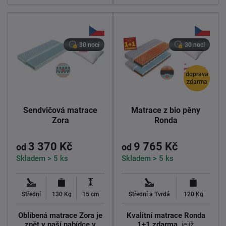
30 nocí
30 nocí
doprava
zdarma
Sendvičová matrace
Matrace z bio pěny
Zora
Ronda
3 370 Kč
9 765 Kč
od
od
Skladem > 5 ks
Skladem > 5 ks
Střední
130 Kg
15 cm
Střední a Tvrdá
120 Kg
Oblíbená matrace Zora je
Kvalitní matrace Ronda
zpět v naší nabídce v
1+1 zdarma,
jejíž