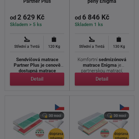
Partner Plus
pěny Enigma
2 629 Kč
6 846 Kč
od
od
Skladem > 5 ks
Skladem 1 ks
Střední a Tvrdá
120 Kg
Střední a Tvrdá
130 Kg
Sendvičová matrace
Komfortní
sedmizónová
Partner Plus je cenově
matrace Enigma
je
dostupná matrace
partnerskou matrací,
navržená ...
neboť je ...
Detail
Detail
30 nocí
30 nocí
doprava
doprava
zdarma
zdarma