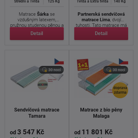
Střední a Tvrdá
125 Kg
Tvrdá a Extra tvrdá
140 Kg
Matrace
Šárka
se
Partnerská sendvičová
vzdušným latexem,
matrace Lima
, dvojí
pružnou studenou pěnou a
tuhosti. Tato matrace má
prošívaným ...
...
Detail
Detail
30 nocí
30 nocí
doprava
zdarma
Sendvičová matrace
Matrace z bio pěny
Tamara
Malaga
3 547 Kč
11 801 Kč
od
od