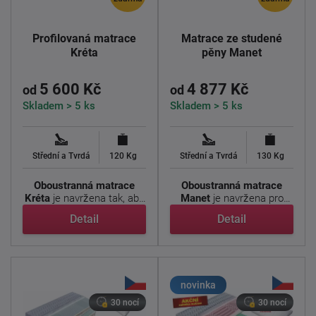
Profilovaná matrace
Matrace ze studené
Kréta
pěny Manet
5 600 Kč
4 877 Kč
od
od
Skladem > 5 ks
Skladem > 5 ks
Střední a Tvrdá
120 Kg
Střední a Tvrdá
130 Kg
Oboustranná matrace
Oboustranná matrace
Kréta
je navržena tak, aby
Manet
je navržena pro
nabídla výjimečný ...
pohodlný a zdravý spánek
Detail
Detail
...
novinka
30 nocí
30 nocí