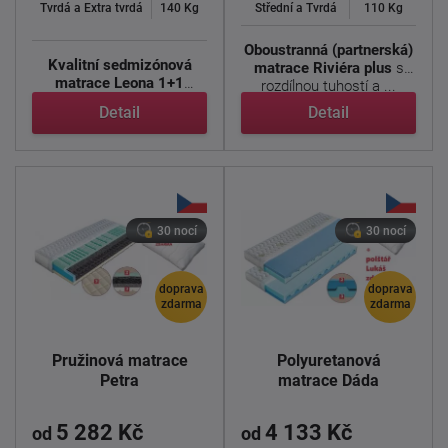
Tvrdá a Extra tvrdá
140 Kg
Střední a Tvrdá
110 Kg
Oboustranná (partnerská)
Kvalitní sedmizónová
matrace Riviéra plus
s
matrace Leona 1+1
rozdílnou tuhostí a ...
zdarma
, jejíž střed je ...
Detail
Detail
30 nocí
30 nocí
doprava
doprava
zdarma
zdarma
Pružinová matrace
Polyuretanová
Petra
matrace Dáda
5 282 Kč
4 133 Kč
od
od