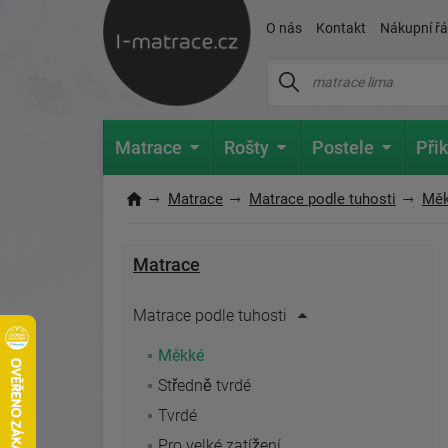
O nás
Kontakt
Nákupní ř
Matrace
Rošty
Postele
Přik
Matrace
Matrace podle tuhosti
Mě
Matrace
Matrace podle tuhosti
Měkké
Středně tvrdé
Tvrdé
Pro velké zatížení