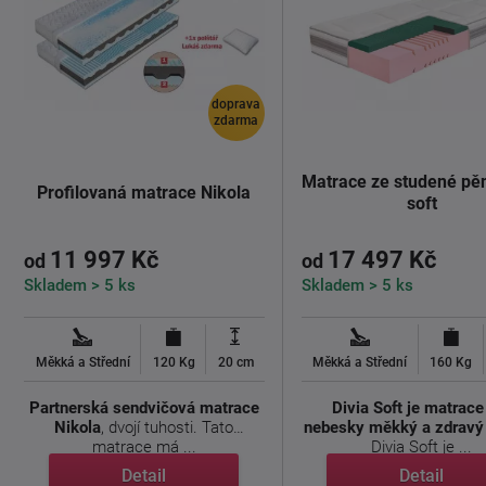
doprava
zdarma
Matrace ze studené pěn
Profilovaná matrace Nikola
soft
11 997 Kč
17 497 Kč
od
od
Skladem > 5 ks
Skladem > 5 ks
Měkká a Střední
120 Kg
20 cm
Měkká a Střední
160 Kg
Partnerská sendvičová matrace
Divia Soft je matrace
Nikola
, dvojí tuhosti. Tato
nebesky měkký a zdravý
matrace má ...
Divia Soft je ...
Detail
Detail