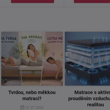
Tvrdou, nebo měkkou
Matrace s aktiv
matraci?
prouděním vzduchu
realitou
31.07.2026