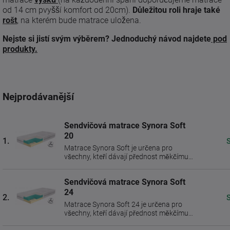
od 14 cm pvyšší komfort od 20cm).
Důležitou roli hraje také
rošt
, na kterém bude matrace uložena.
Nejste si jistí svým výběrem?
Jednoduchý návod najdete
pod
produkty.
Nejprodávanější
Sendvičová matrace Synora Soft
20
1.
Matrace Synora Soft je určena pro
všechny, kteří dávají přednost měkčímu a
poddajnějšímu ležení. ...
Sendvičová matrace Synora Soft
24
2.
Matrace Synora Soft 24 je určena pro
všechny, kteří dávají přednost měkčímu a
poddajnějšímu ...