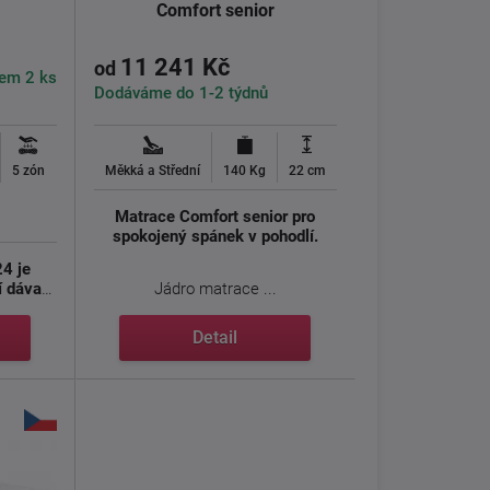
Comfort senior
11 241 Kč
od
em 2 ks
Dodáváme do 1-2 týdnů
5 zón
Měkká a Střední
140 Kg
22 cm
Matrace Comfort senior pro
spokojený spánek v pohodlí.
24 je
í dávají
Jádro matrace ...
Detail