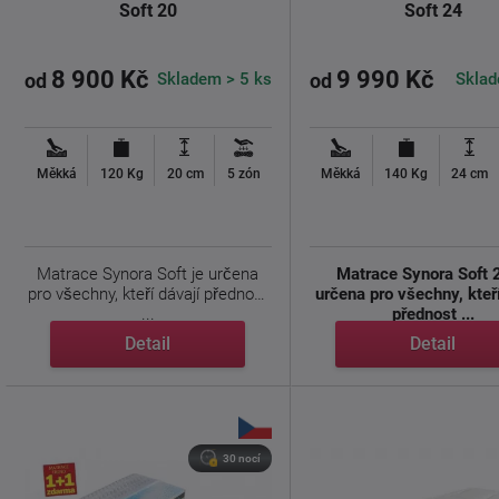
Soft 20
Soft 24
8 900 Kč
9 990 Kč
Skladem > 5 ks
Sklad
od
od
Měkká
120 Kg
20 cm
5 zón
Měkká
140 Kg
24 cm
Matrace Synora Soft je určena
Matrace Synora Soft 
pro všechny, kteří dávají přednost
určena pro všechny, kteř
...
přednost ...
Detail
Detail
30 nocí