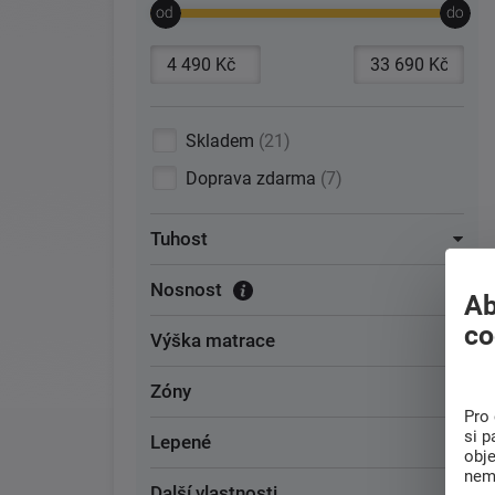
Skladem
21
Doprava zdarma
7
Tuhost
Nosnost
Ab
co
Výška matrace
Zóny
Pro 
si p
Lepené
obj
nem
Další vlastnosti