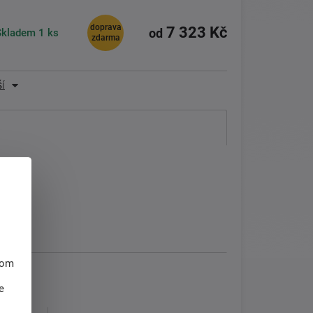
doprava
7 323 Kč
Skladem
1 ks
od
zdarma
í
hom
e