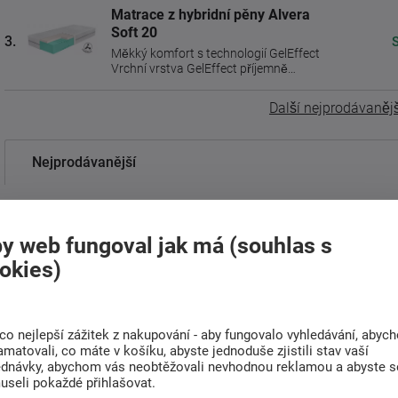
Matrace z hybridní pěny Alvera
Soft 20
3.
Měkký komfort s technologií GelEffect
Vrchní vrstva GelEffect příjemně
odlehčuje tlak na tělo, ...
Další nejprodávanějš
Nejprodávanější
Od nejdražšího
y web fungoval jak má (souhlas s
Od nejlevnějšího
okies)
Nejnovější
co nejlepší zážitek z nakupování - aby fungovalo vyhledávání, abyc
Zobrazuji 1 - 8 z 8
amatovali, co máte v košíku, abyste jednoduše zjistili stav vaší
ednávky, abychom vás neobtěžovali nevhodnou reklamou a abyste s
useli pokaždé přihlašovat.