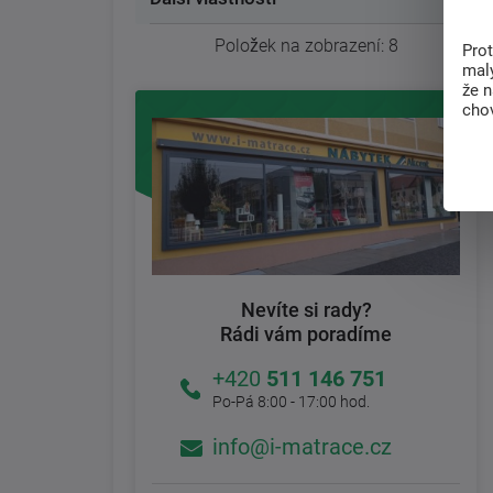
Položek na zobrazení:
8
Pro
malý
že 
chov
Nevíte si rady?
Rádi vám poradíme
+420
511 146 751
Po-Pá 8:00 - 17:00 hod.
info@i-matrace.cz