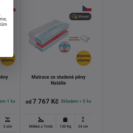
.
30 nocí
eme,
atům
doprava
doprava
zdarma
zdarma
pěny
Matrace ze studené pěny
Natálie
7 767 Kč
em 1 ks
Skladem > 5 ks
od
5 zón
Měkká a Tvrdá
130 Kg
24 cm