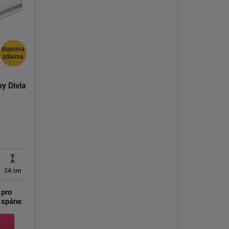
doprava
zdarma
y Divia
24 cm
 pro
 spánek