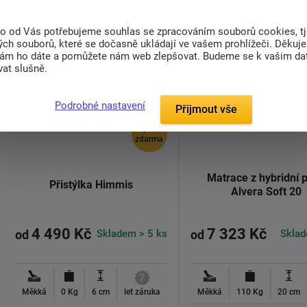
to od Vás potřebujeme souhlas se zpracováním souborů cookies, tj
ch souborů, které se dočasně ukládají ve vašem prohlížeči. Děkuj
nám ho dáte a pomůžete nám web zlepšovat. Budeme se k vašim d
at slušně.
Podrobné nastavení
Přijmout vše
doprava
zdarma
Matrace z hybridní 
Přistýlka Himmis
Alvera Soft 20
4 490 Kč
7 323 Kč
Skladem > 5 ks
Sklad
od
od
7
Měkká
0 Kg
6 cm
let záruka
Měkká
110 Kg
20 cm