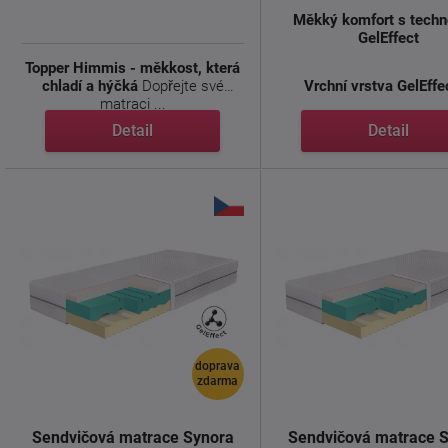
Měkký komfort s techn
GelEffect
Topper Himmis - měkkost, která
chladí a hýčká
Dopřejte své
Vrchní vrstva GelEffec
matraci ...
Detail
Detail
doprava
zdarma
Sendvičová matrace Synora
Sendvičová matrace 