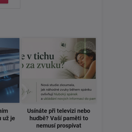
ním
Usínáte při televizi nebo
 už je
hudbě? Vaší paměti to
nemusí prospívat