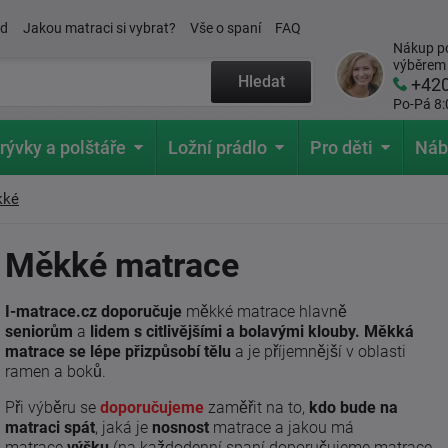
ád
Jakou matraci si vybrat?
Vše o spaní
FAQ
Nákup po
výběrem
Hledat
+42
Po-Pá 8:
rývky a polštáře
Ložní prádlo
Pro děti
Náb
kké
Měkké matrace
I-matrace.cz doporučuje
měkké matrace hlavně
seniorům
a
lidem s citlivějšími a bolavými klouby
.
Měkká
matrace se lépe přizpůsobí tělu
a je příjemnější v oblasti
ramen a boků.
Při výběru se
doporučujeme
zaměřit na to,
kdo bude na
matraci spát
, jaká je
nosnost
matrace a jakou má
matrace
výšku
(na každodenní spaní doporučujeme matrace