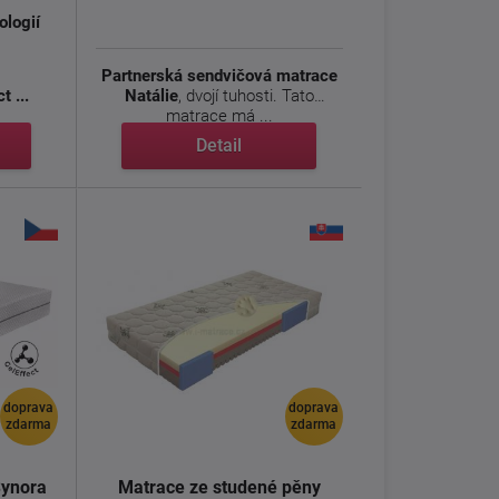
ologií
Partnerská sendvičová matrace
t ...
Natálie
, dvojí tuhosti. Tato
matrace má ...
Detail
doprava
doprava
zdarma
zdarma
Synora
Matrace ze studené pěny