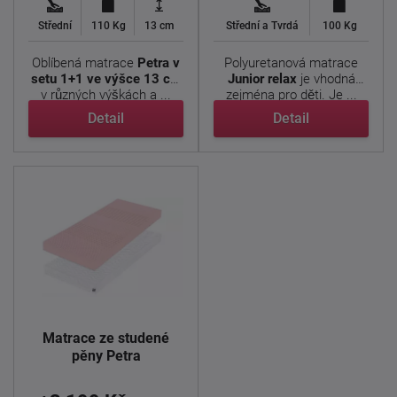
Střední
110 Kg
13 cm
Střední a Tvrdá
100 Kg
Oblíbená matrace
Petra v
Polyuretanová matrace
setu 1+1 ve výšce 13 cm
Junior relax
je vhodná
v různých výškách a ...
zejména pro děti. Je ...
Detail
Detail
Matrace ze studené
pěny Petra