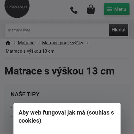
Můj účet
Hledat
Matrace
Matrace podle výšky
Matrace s výškou 13 cm
Matrace s výškou 13 cm
NAŠE TIPY
Jakou matraci si vybrat?
Aby web fungoval jak má (souhlas s
Výška matrace = kvalita spánku
cookies)