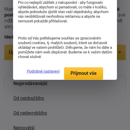
Pro co nejlepší zážitek z nakupování - aby fungovalo
vyhledávání, abychom si pamatovali, co máte v košíku,
Matrace s výškou 13 cm jsou skvělou volbou pro
dětské
abyste jednoduše zjistili stav vaší objednávky, abychom
postele, patrové postele nebo příležitostné spaní.
Díky své
vás neobtěžovali nevhodnou reklamou a abyste se
nižší výšce jsou lehké a snadno manipulovatelné, zároveň
nemuseli pokaždé přihlašovat.
ale poskytují základní komfort a podporu.
Ideální i na chatu nebo do pokoje pro hosty.
Proto od Vás potřebujeme souhlas se zpracováním
souborů cookies, tj. malých souborů, které se dočasně
ukládají ve vašem prohlížeči. Děkujeme, že nám ho dáte a
Upřesnit parametry
pomůžete nám web zlepšovat. Budeme se k vašim datům
chovat slušně.
Položek na zobrazení:
Podrobné nastavení
Přijmout vše
Nejprodávanější
Od nejdražšího
Od nejlevnějšího
Nejnovější