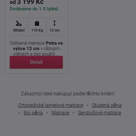
3 199 Kč
od
Dodáváme do 1-3 týdnů
Střední
110 Kg
13 cm
Oblíbená matrace
Petra ve
výšce 13 cm
v různých
výškách a bez použití ...
Detail
Zákazníci také nakupují podle těchto kritérií:
Ortopedické lamelové matrace
Studená pěna
Bio pěna
Matrace
Sendvičové matrace