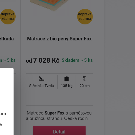
doprava
doprava
zdarma
zdarma
efkada
Matrace z bio pěny Super Fox
7 028 Kč
m > 5 ks
Skladem > 5 ks
od
20 cm
Střední a Tvrdá
135 Kg
20 cm
ká
lidný
Matrace
Super Fox
s paměťovou
hom
a pružnou stranou. Česká rodinná
...
e
Detail