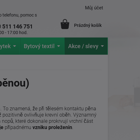
Můj účet
 telefonu, pomoc s
Prázdný košík
0
511 146 751
00 - 17:00 hod.
ytek
Bytový textil
Akce / slevy
pěnou)
ě
. To znamená, že při tělesém kontaktu pěna
ž pozitivně ovlivňuje krevní oběh. Významný
nopů, které dokonale prokrvují vrchní část
je
případnému
vzniku proleženin
.