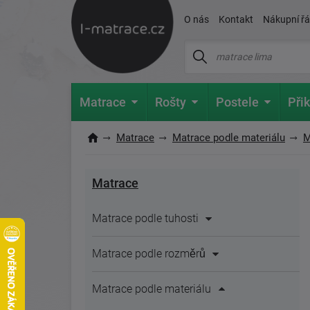
O nás
Kontakt
Nákupní ř
Matrace
Rošty
Postele
Přik
Matrace
Matrace podle materiálu
M
Matrace
Matrace podle tuhosti
Matrace podle rozměrů
Matrace podle materiálu