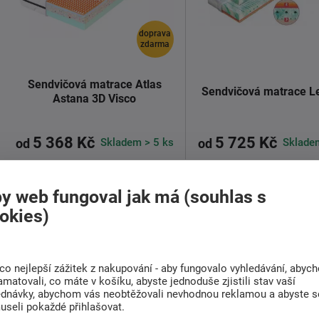
doprava
zdarma
Sendvičová matrace Atlas
Sendvičová matrace L
Astana 3D Visco
5 368 Kč
5 725 Kč
Skladem > 5 ks
Sklade
od
od
y web fungoval jak má (souhlas s
Střední a Tvrdá
140 Kg
22 cm
Střední a Tvrdá
130 Kg
okies)
Komfortní partners
matrace Lefkada pro k
spánek.
Atlas ASTANA 3D Visco
je
co nejlepší zážitek z nakupování - aby fungovalo vyhledávání, abyc
matrace navržená pro maximální
Matrace je ...
amatovali, co máte v košíku, abyste jednoduše zjistili stav vaší
pohodlí a ...
ednávky, abychom vás neobtěžovali nevhodnou reklamou a abyste s
useli pokaždé přihlašovat.
Detail
Detail