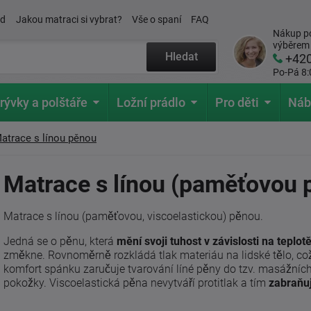
ád
Jakou matraci si vybrat?
Vše o spaní
FAQ
Nákup po
výběrem
Hledat
+42
Po-Pá 8:
rývky a polštáře
Ložní prádlo
Pro děti
Náb
atrace s línou pěnou
Matrace s línou (paměťovou 
Matrace s línou (paměťovou, viscoelastickou) pěnou.
Jedná se o pěnu, která
mění svoji tuhost v závislosti na teplot
změkne. Rovnoměrně rozkládá tlak materiáu na lidské tělo, co
komfort spánku zaručuje tvarování líné pěny do tzv. masážních 
pokožky. Viscoelastická pěna nevytváří protitlak a tím
zabraňu