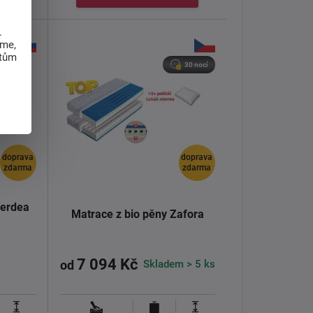
.
eme,
atům
30 nocí
doprava
doprava
zdarma
zdarma
Verdea
Matrace z bio pěny Zafora
7 094 Kč
Skladem > 5 ks
od