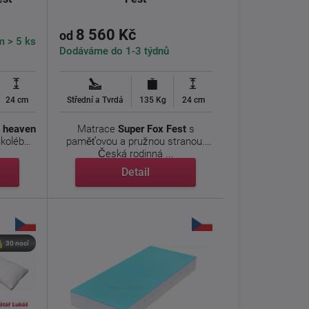
8 560 Kč
od
m > 5 ks
Dodáváme do 1-3 týdnů
24 cm
Střední a Tvrdá
135 Kg
24 cm
o heaven
Matrace
Super Fox
Fest
s
kolébat
paměťovou a pružnou stranou.
Česká rodinná ...
Detail
30 nocí