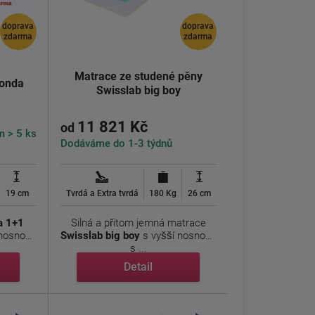
doprava
doprava
zdarma
zdarma
Matrace ze studené pěny
Ronda
Swisslab big boy
11 821 Kč
od
m > 5 ks
Dodáváme do 1-3 týdnů
19 cm
Tvrdá a Extra tvrdá
180 Kg
26 cm
a 1+1
Silná a přitom jemná matrace
 nosnou
Swisslab big boy
s vyšší nosností
s ...
Detail