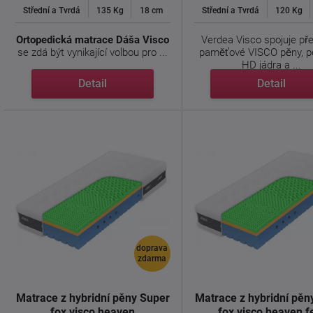
Střední a Tvrdá
135 Kg
18 cm
Střední a Tvrdá
120 Kg
Ortopedická matrace Dáša Visco
Verdea Visco spojuje př
se zdá být vynikající volbou pro ...
paměťové VISCO pěny, 
HD jádra a ...
Detail
Detail
doprava
zdarma
Matrace z hybridní pěny Super
Matrace z hybridní pěn
fox visco heaven
fox visco heaven f