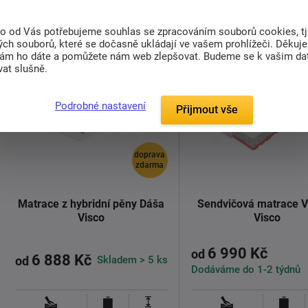
to od Vás potřebujeme souhlas se zpracováním souborů cookies, tj
ch souborů, které se dočasně ukládají ve vašem prohlížeči. Děkuj
nám ho dáte a pomůžete nám web zlepšovat. Budeme se k vašim d
at slušně.
Podrobné nastavení
Přijmout vše
doprava
zdarma
Matrace z hybridní pěny Dáša
Sendvičová matrace 
Visco
Visco
6 990 Kč
od
6 888 Kč
Skladem > 5 ks
od
Dodáváme do 1-2 týdnů