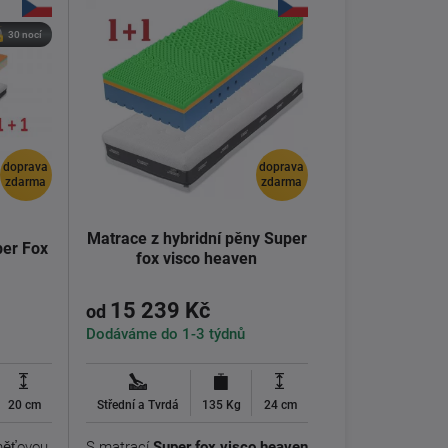
30 nocí
doprava
doprava
zdarma
zdarma
Matrace z hybridní pěny Super
per Fox
fox visco heaven
15 239 Kč
od
Dodáváme do 1-3 týdnů
20 cm
Střední a Tvrdá
135 Kg
24 cm
ěťovou
S matrací
Super fox visco heaven