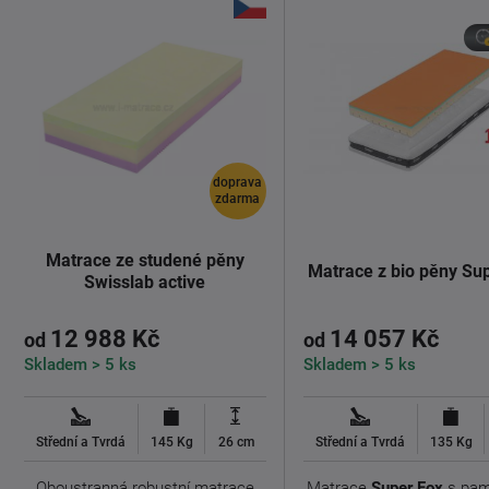
doprava
zdarma
Matrace ze studené pěny
Matrace z bio pěny Su
Swisslab active
12 988 Kč
14 057 Kč
od
od
Skladem > 5 ks
Skladem > 5 ks
Střední a Tvrdá
145 Kg
26 cm
Střední a Tvrdá
135 Kg
Oboustranná robustní matrace
Matrace
Super Fox
s pam