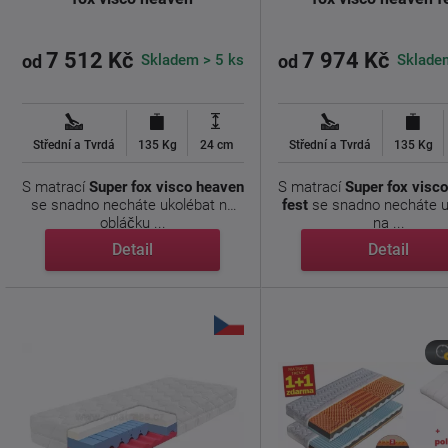
7 512 Kč
7 974 Kč
Skladem > 5 ks
Sklade
od
od
Střední a Tvrdá
135 Kg
24 cm
Střední a Tvrdá
135 Kg
S matrací
Super fox visco heaven
S matrací
Super fox visc
se snadno necháte ukolébat na
fest
se snadno necháte u
obláčku ...
na ...
Detail
Detail