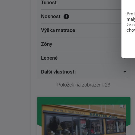
Tuhost
Pro
Nosnost
malý
že 
Výška matrace
chov
Zóny
Lepené
Další vlastnosti
Položek na zobrazení:
23