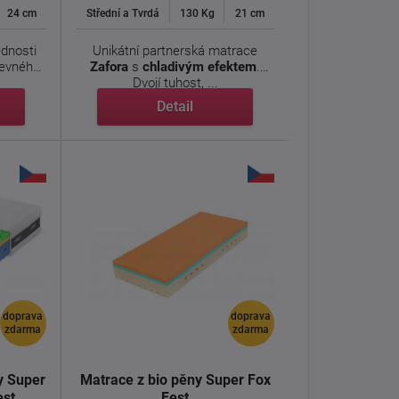
24 cm
Střední a Tvrdá
130 Kg
21 cm
ednosti
Unikátní partnerská matrace
pevného
Zafora
s
chladivým efektem
.
Dvojí tuhost, ...
Detail
doprava
doprava
zdarma
zdarma
y Super
Matrace z bio pěny Super Fox
est
Fest