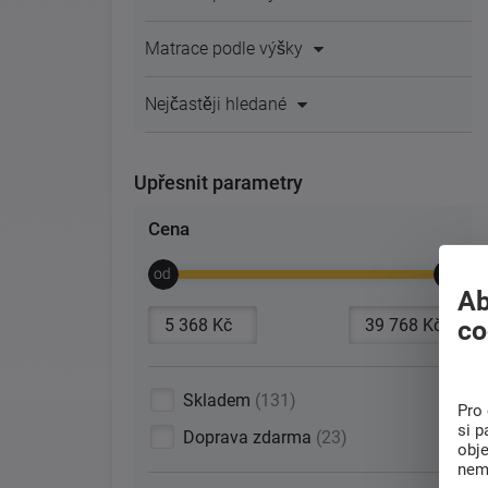
Matrace podle výšky
Nejčastěji hledané
Upřesnit parametry
Cena
Ab
co
Skladem
131
Pro 
si p
Doprava zdarma
23
obj
nem