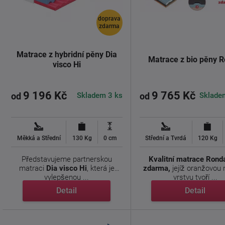
doprava
zdarma
Matrace z hybridní pěny Dia
Matrace z bio pěny 
visco Hi
9 196 Kč
9 765 Kč
Skladem 3 ks
Sklade
od
od
Měkká a Střední
130 Kg
0 cm
Střední a Tvrdá
120 Kg
Představujeme partnerskou
Kvalitní matrace Rond
matraci
Dia visco Hi
, která je
zdarma,
jejíž oranžovou
vylepšenou ...
vrstvu tvoří ...
Detail
Detail