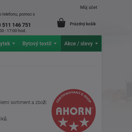
Můj účet
 telefonu, pomoc s
Prázdný košík
0
511 146 751
00 - 17:00 hod.
ytek
Bytový textil
Akce / slevy
etní sortiment a zboží
íků.