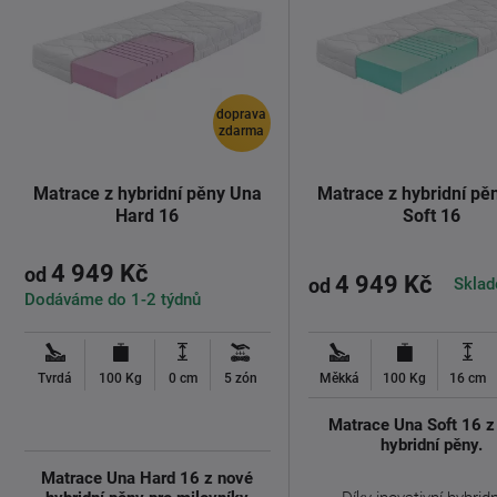
doprava
zdarma
Matrace z hybridní pěny Una
Matrace z hybridní pě
Hard 16
Soft 16
4 949 Kč
od
4 949 Kč
Sklad
od
Dodáváme do 1-2 týdnů
Tvrdá
100 Kg
0 cm
5 zón
Měkká
100 Kg
16 cm
Matrace Una Soft 16 z
hybridní pěny.
Matrace Una Hard 16 z nové