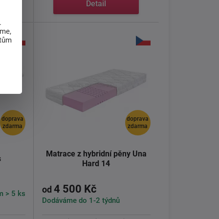
Detail
.
eme,
atům
doprava
doprava
zdarma
zdarma
Matrace z hybridní pěny Una
s
Hard 14
4 500 Kč
od
m > 5 ks
Dodáváme do 1-2 týdnů