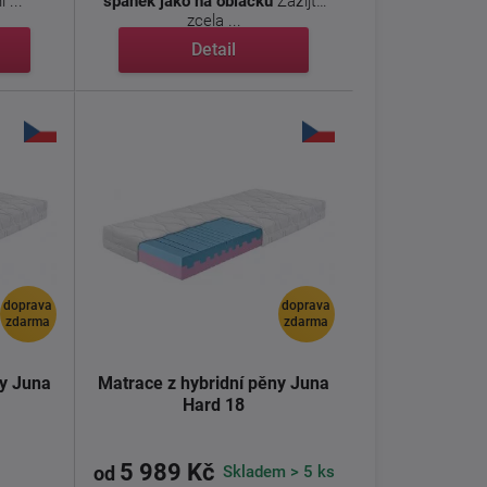
 ...
spánek jako na obláčku
Zažijte
zcela ...
Detail
doprava
doprava
zdarma
zdarma
ny Juna
Matrace z hybridní pěny Juna
Hard 18
5 989 Kč
Skladem > 5 ks
od