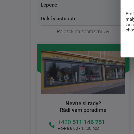
Lepené
Pro
Další vlastnosti
malý
že 
chov
Položek na zobrazení:
59
Nevíte si rady?
Rádi vám poradíme
+420
511 146 751
Po-Pá 8:00 - 17:00 hod.