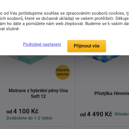
Detail
Detail
to od Vás potřebujeme souhlas se zpracováním souborů cookies, tj
ch souborů, které se dočasně ukládají ve vašem prohlížeči. Děkuj
nám ho dáte a pomůžete nám web zlepšovat. Budeme se k vašim d
at slušně.
Podrobné nastavení
Přijmout vše
doprava
zdarma
Matrace z hybridní pěny Una
Přistýlka Himmi
Soft 12
4 100 Kč
od
4 490 Kč
Sklade
od
Dodáváme do 1-2 týdnů