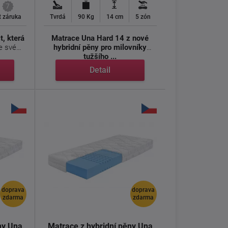
7
t záruka
Tvrdá
90 Kg
14 cm
5 zón
, která
Matrace Una Hard 14 z nové
hybridní pěny pro milovníky
tužšího ...
Detail
doprava
doprava
zdarma
zdarma
ny Una
Matrace z hybridní pěny Una