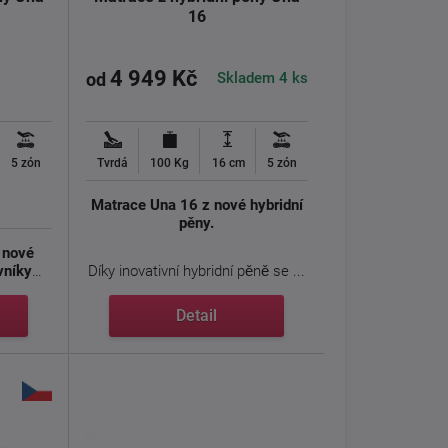
16
4 949 Kč
Skladem 4 ks
od
5 zón
Tvrdá
100 Kg
16 cm
5 zón
Matrace Una 16 z nové hybridní
pěny.
 nové
vníky
Díky inovativní hybridní pěně se ...
Detail