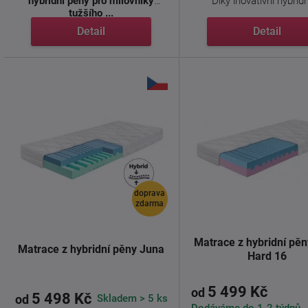
hybridní pěny pro milovníky
Díky inovativní hybridní
tužšího ...
Detail
Detail
doprava
zdarma
Matrace z hybridní pě
Matrace z hybridní pěny Juna
Hard 16
5 499 Kč
od
5 498 Kč
Skladem > 5 ks
od
Dodáváme do 1-2 týdnů