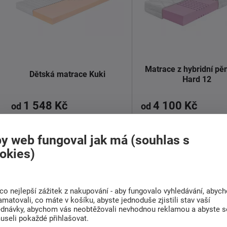
Matrace z hybridní pě
Dětská matrace Kuki
Hard 12
1 548 Kč
4 100 Kč
od
od
Dodáváme do 1-2 týdnů
Dodáváme do 1-2 týdnů
y web fungoval jak má (souhlas s
okies)
Tvrdá
0 Kg
10 cm
Tvrdá
80 Kg
12 cm
Dětská matrace Kuki pro naše
nejmenší.
co nejlepší zážitek z nakupování - aby fungovalo vyhledávání, abyc
Matrace Una Hard 12 z
amatovali, co máte v košíku, abyste jednoduše zjistili stav vaší
Matrace Kuki se vyznačuje ...
hybridní pěny pro milo
ednávky, abychom vás neobtěžovali nevhodnou reklamou a abyste s
tužšího ...
useli pokaždé přihlašovat.