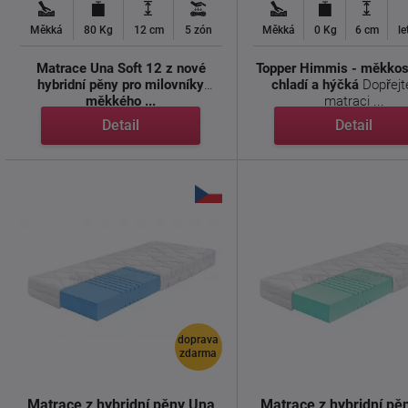
Měkká
80 Kg
12 cm
5 zón
Měkká
0 Kg
6 cm
le
Matrace Una Soft 12 z nové
Topper Himmis - měkkost
hybridní pěny pro milovníky
chladí a hýčká
Dopřejte své
měkkého ...
matraci ...
Detail
Detail
doprava
zdarma
Matrace z hybridní pěny Una
Matrace z hybridní pě