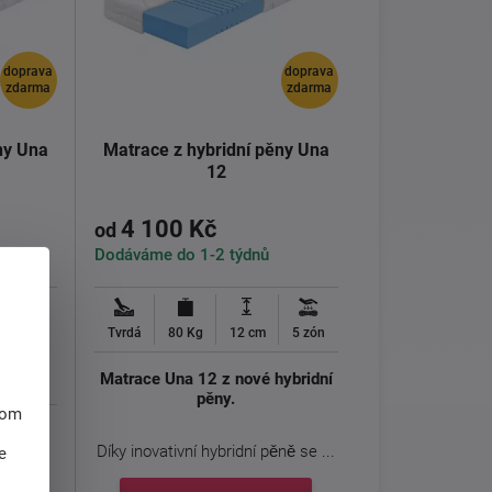
doprava
doprava
zdarma
zdarma
ny Una
Matrace z hybridní pěny Una
12
4 100 Kč
od
Dodáváme do 1-2 týdnů
5 zón
Tvrdá
80 Kg
12 cm
5 zón
Matrace Una 12 z nové hybridní
pěny.
hom
 nové
vníky
Díky inovativní hybridní pěně se ...
e