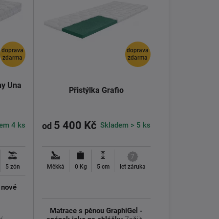
doprava
doprava
zdarma
zdarma
ny Una
Přistýlka Grafio
5 400 Kč
em 4 ks
Skladem > 5 ks
od
7
5 zón
Měkká
0 Kg
5 cm
let záruka
 nové
Matrace s pěnou GraphiGel -