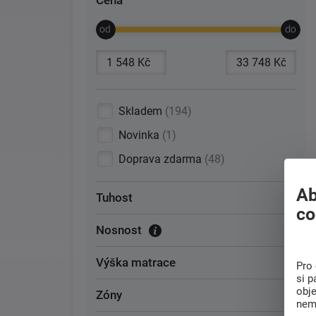
Cena
Skladem
194
Novinka
1
Doprava zdarma
48
Ab
Tuhost
co
Nosnost
Výška matrace
Pro 
si p
obj
Zóny
nem