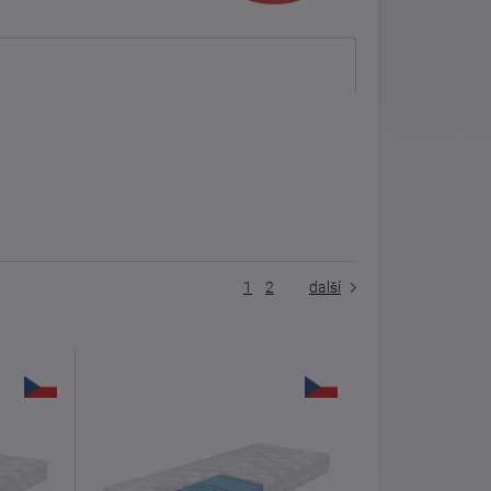
1
2
další