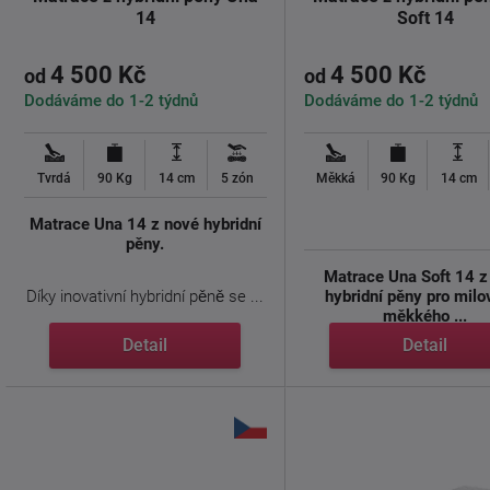
14
Soft 14
4 500 Kč
4 500 Kč
od
od
Dodáváme do 1-2 týdnů
Dodáváme do 1-2 týdnů
Tvrdá
90 Kg
14 cm
5 zón
Měkká
90 Kg
14 cm
Matrace Una 14 z nové hybridní
pěny.
Matrace Una Soft 14 z
Díky inovativní hybridní pěně se ...
hybridní pěny pro milo
měkkého ...
Detail
Detail