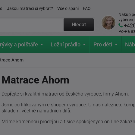
ád
Jakou matraci si vybrat?
Vše o spaní
FAQ
Nákup po
výběrem
Hledat
+42
Po-Pá 8:
rývky a polštáře
Ložní prádlo
Pro děti
Náb
trace Ahorn
Matrace Ahorn
Dopřejte si kvalitní matraci od českého výrobce, firmy Ahorn.
Jsme certifikovaným e-shopem výrobce. U nás naleznete kompl
skladem, včetně náhradních dílů.
Máme kamennou prodejnu a tisíce spokojených on-line zákazn