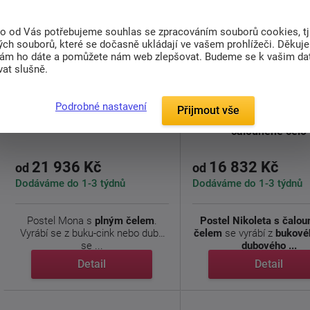
to od Vás potřebujeme souhlas se zpracováním souborů cookies, tj
ch souborů, které se dočasně ukládají ve vašem prohlížeči. Děkuj
nám ho dáte a pomůžete nám web zlepšovat. Budeme se k vašim d
at slušně.
doprava
zdarma
Podrobné nastavení
Přijmout vše
Dřevěná postel Niko
Dřevěná postel Mona
čalouněné čelo
21 936 Kč
16 832 Kč
od
od
Dodáváme do 1-3 týdnů
Dodáváme do 1-3 týdnů
Postel Mona s
plným čelem
.
Postel Nikoleta s čalo
Vyrábí se z buku-cink nebo dubu
čelem
se vyrábí z
bukové
se ...
dubového ...
Detail
Detail