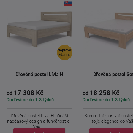
doprava
zdarma
Dřevěná postel Lívia H
Dřevěná postel So
17 308 Kč
18 258 Kč
od
od
Dodáváme do 1-3 týdnů
Dodáváme do 1-3 týdnů
Dřevěná postel Lívia H přináší
Komfortní masivní postel 
nadčasový design a funkčnost do
to je elegance do Vaší
Vaší ...