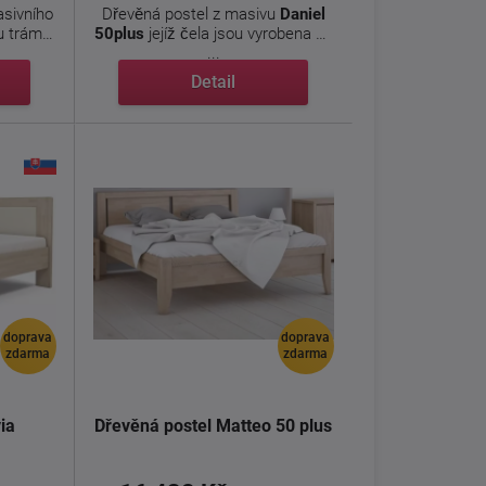
sivního
Dřevěná postel z masivu
Daniel
u trámů
50plus
jejíž čela jsou vyrobena ze
...
Detail
doprava
doprava
zdarma
zdarma
ia
Dřevěná postel Matteo 50 plus