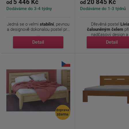
5 446 Kč
20 845 Kč
od
od
Dodáváme do 3-4 týdny
Dodáváme do 1-3 týdnů
Jedná se o velmi
stabilní
, pevnou
Dřevěná postel
Lívi
a designově dokonalou postel pro
čalouněným čelem
př
...
nadčasový design a 
Detail
Detail
doprava
zdarma