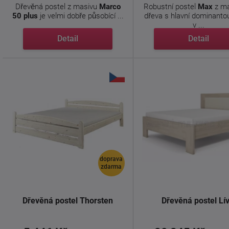
Dřevěná postel z masivu
Marco
Robustní postel
Max
z ma
50 plus
je velmi dobře působící ...
dřeva s hlavní dominanto
v ...
Detail
Detail
doprava
zdarma
Dřevěná postel Thorsten
Dřevěná postel Lív