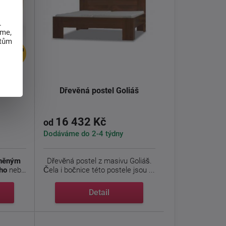
.
eme,
atům
doprava
zdarma
leta
Dřevěná postel Goliáš
16 432 Kč
od
Dodáváme do 2-4 týdny
uněným
Dřevěná postel z masivu Goliáš.
ho
nebo
Čela i bočnice této postele jsou ...
Detail