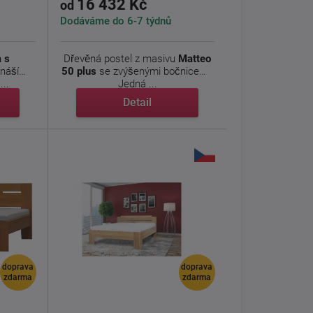
16 432 Kč
od
Dodáváme do 6-7 týdnů
a s
Dřevěná postel z masivu
Matteo
ináší
50 plus
se zvýšenými bočnicemi.
...
Jedná ...
Detail
doprava
doprava
zdarma
zdarma