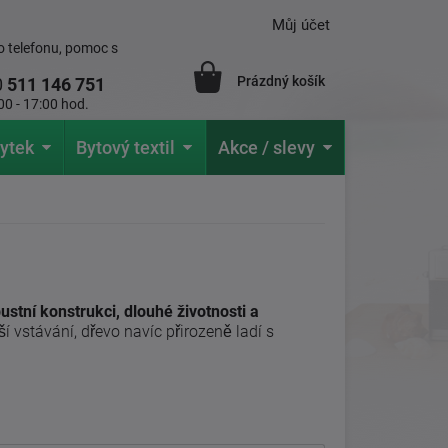
Můj účet
 telefonu, pomoc s
Prázdný košík
0
511 146 751
00 - 17:00 hod.
ytek
Bytový textil
Akce / slevy
ustní konstrukci, dlouhé životnosti a
í vstávání, dřevo navíc přirozeně ladí s