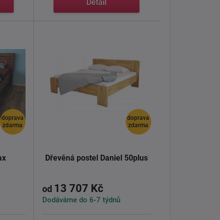
Detail
doprava
doprava
zdarma
zdarma
ax
Dřevěná postel Daniel 50plus
13 707 Kč
od
Dodáváme do 6-7 týdnů