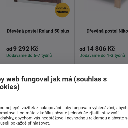
doprava
zdarma
Dřevěná postel Roland 50 plus
Dřevěná postel Niko
9 292 Kč
14 806 Kč
od
od
Dodáváme do 6-7 týdnů
Dodáváme do 1-3 týdnů
Vzdušná dřevěná postel z masivu
Postel Nikoleta s plný
Roland 50 Plus z vyšším čelem i
se vyrábí z
bukového
y web fungoval jak má (souhlas s
ložnou ...
dubového ...
okies)
Detail
Detail
co nejlepší zážitek z nakupování - aby fungovalo vyhledávání, abyc
amatovali, co máte v košíku, abyste jednoduše zjistili stav vaší
ednávky, abychom vás neobtěžovali nevhodnou reklamou a abyste s
useli pokaždé přihlašovat.