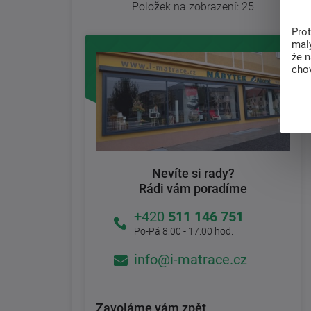
Položek na zobrazení:
25
Pro
malý
že 
chov
Nevíte si rady?
Rádi vám poradíme
+420
511 146 751
Po-Pá 8:00 - 17:00 hod.
info@i-matrace.cz
Zavoláme vám zpět