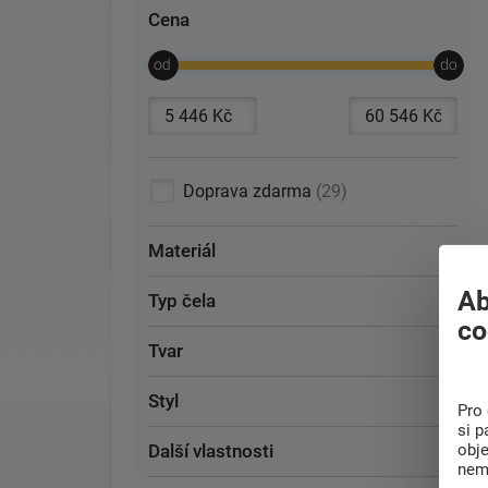
Cena
Doprava zdarma
29
Materiál
Ab
Typ čela
co
Tvar
Styl
Pro 
si p
obj
Další vlastnosti
nem