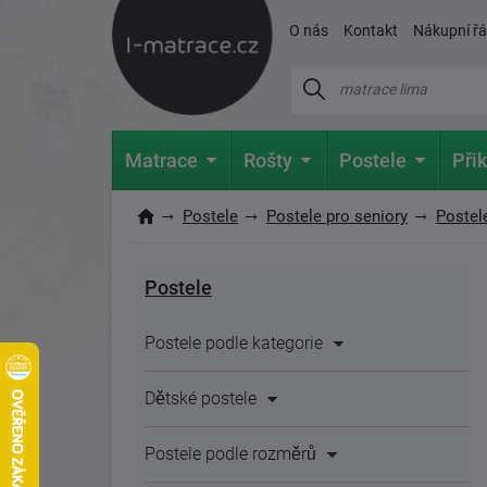
O nás
Kontakt
Nákupní ř
Matrace
Rošty
Postele
Přik
Postele
Postele pro seniory
Postel
Postele
Postele podle kategorie
Dětské postele
Postele podle rozměrů