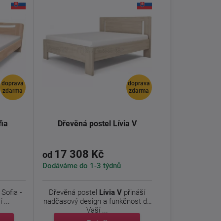
doprava
doprava
zdarma
zdarma
fia
Dřevěná postel Lívia V
17 308 Kč
od
Dodáváme do 1-3 týdnů
Sofia -
Dřevěná postel
Lívia V
přináší
 ...
nadčasový design a funkčnost do
Vaší ...