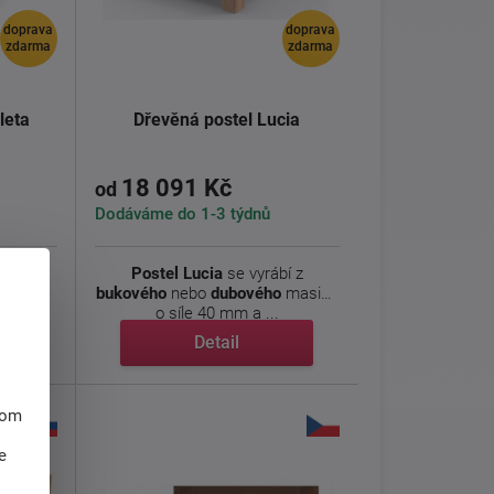
doprava
doprava
zdarma
zdarma
leta
Dřevěná postel Lucia
18 091 Kč
od
Dodáváme do 1-3 týdnů
m čelem
Postel Lucia
se vyrábí z
nebo
bukového
nebo
dubového
masivu
o síle 40 mm a ...
Detail
hom
e