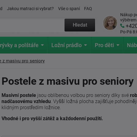
ád
Jakou matraci si vybrat?
Vše o spaní
FAQ
Nákup po
výběrem
Hledat
+42
Po-Pá 8:
rývky a polštáře
Ložní prádlo
Pro děti
Náb
e z masivu pro seniory
Postele z masivu pro seniory
Masivní postele
jsou oblíbenou volbou pro seniory díky své
rob
nadčasovému vzhledu
. Vyšší ložná plocha zajišťuje pohodlnějš
klidným prostředím ložnice.
Vhodné i pro vyšší zátěž a každodenní použití.