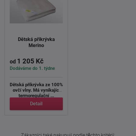
Dětská přikrývka
Merino
1 205 Kč
od
Dodáváme do 1. týdne
Dětská přikrývka ze 100%
ovčí vlny. Má vynikající
termoregulační ...
Detail
Zákazníci také nakupují podle těchto kritérií: