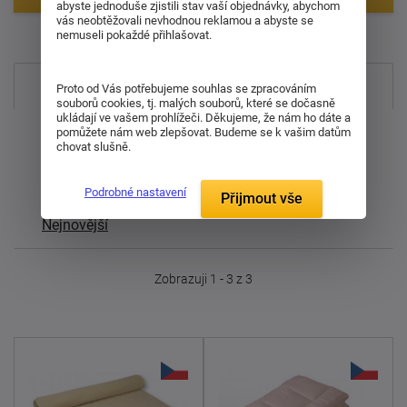
abyste jednoduše zjistili stav vaší objednávky, abychom
vás neobtěžovali nevhodnou reklamou a abyste se
Položek na zobrazení:
2
nemuseli pokaždé přihlašovat.
Nejprodávanější
Proto od Vás potřebujeme souhlas se zpracováním
souborů cookies, tj. malých souborů, které se dočasně
ukládají ve vašem prohlížeči. Děkujeme, že nám ho dáte a
Od nejdražšího
pomůžete nám web zlepšovat. Budeme se k vašim datům
chovat slušně.
Od nejlevnějšího
Podrobné nastavení
Přijmout vše
Nejnovější
Zobrazuji 1 - 3 z 3