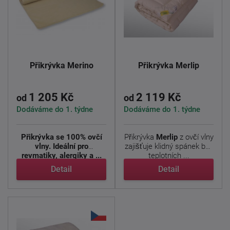
Přikrývka Merino
Přikrývka Merlip
1 205 Kč
2 119 Kč
od
od
Dodáváme do 1. týdne
Dodáváme do 1. týdne
Přikrývka se 100% ovčí
Přikrývka
Merlip
z ovčí vlny
vlny. Ideální pro
zajišťuje klidný spánek bez
revmatiky, alergiky a ...
teplotních ...
Detail
Detail