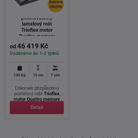
doprava
zdarma
Elektricky
polohovatelný
lamelový rošt
Trioflex motor
Quattro memory
190x90cm
46 419 Kč
od
Dodáváme do 1-2 týdnů
130 Kg
10 cm
7 zón
Dokonale přizpůsobivý
postelový rošt
Trioflex
motor Quattro memory
pro ...
Detail