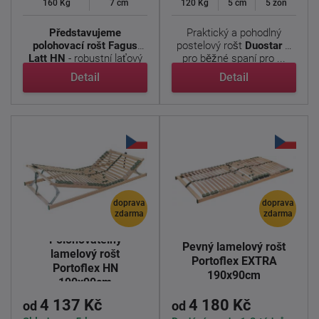
160 Kg
7 cm
120 Kg
5 cm
5 zón
Představujeme
Praktický a pohodlný
polohovací rošt Fagus
postelový rošt
Duostar P
Latt HN
- robustní laťový
pro běžné spaní pro ...
...
Detail
Detail
doprava
doprava
zdarma
zdarma
Polohovatelný
Pevný lamelový rošt
lamelový rošt
Portoflex EXTRA
Portoflex HN
190x90cm
190x90cm
4 137 Kč
4 180 Kč
od
od