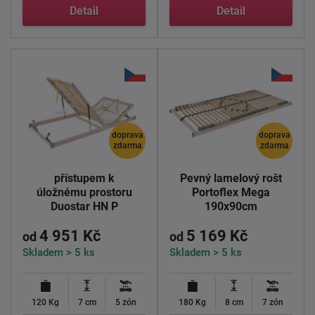
Detail
Detail
doprava
doprava
zdarma
zdarma
Lamelový rošt s
přístupem k
Pevný lamelový rošt
úložnému prostoru
Portoflex Mega
Duostar HN P
190x90cm
190x90cm
4 951 Kč
5 169 Kč
od
od
Skladem > 5 ks
Skladem > 5 ks
120 Kg
7 cm
5 zón
180 Kg
8 cm
7 zón