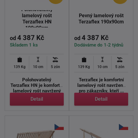
Polohovatelný
lamelový rošt
Pevný lamelový rošt
Terzaflex HN
Terzaflex 190x90cm
190x90cm
4 387 Kč
4 387 Kč
od
od
Skladem 1 ks
Dodáváme do 1-2 týdnů
139 Kg
10 cm
5 zón
139 Kg
10 cm
5 zón
Polohovatelný
Terzaflex je komfortní
Terzaflex HN je komfortní
lamelový rošt navržený
lamelový rošt navržený
pro zákazníky, kteří ...
pro ...
Detail
Detail