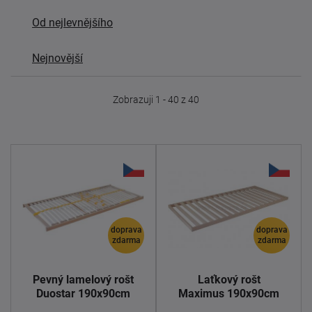
Od nejlevnějšího
Nejnovější
Zobrazuji 1 - 40 z 40
doprava
doprava
zdarma
zdarma
Pevný lamelový rošt
Laťkový rošt
Duostar 190x90cm
Maximus 190x90cm