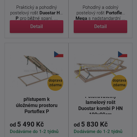
Praktický a pohodlný
Pohodlný a odolný
postelový rošt
Duostar HN
postelový rošt
Portoflex
P
pro běžné spaní. ...
Mega
s nadstandardní ...
Detail
Detail
doprava
doprava
zdarma
zdarma
Lamelový rošt s
Polohovatelný
přístupem k
lamelový rošt
úložnému prostoru
Duostar kombi P HN
Portoflex P
190x90cm
190x90cm
5 490 Kč
5 830 Kč
od
od
Dodáváme do 1-2 týdnů
Dodáváme do 1-2 týdnů