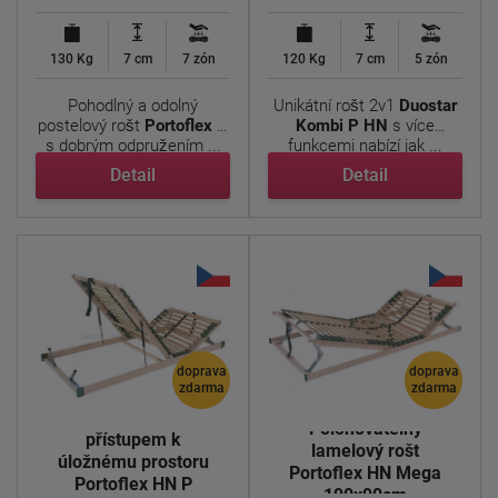
130 Kg
7 cm
7 zón
120 Kg
7 cm
5 zón
Pohodlný a odolný
Unikátní rošt 2v1
Duostar
postelový rošt
Portoflex P
Kombi P HN
s více
s dobrým odpružením ...
funkcemi nabízí jak ...
Detail
Detail
doprava
doprava
zdarma
zdarma
Lamelový rošt s
Polohovatelný
přístupem k
lamelový rošt
úložnému prostoru
Portoflex HN Mega
Portoflex HN P
190x90cm