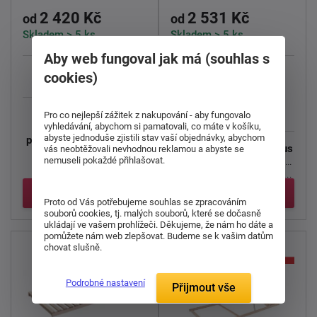
2 420 Kč
2 531 Kč
od
od
Skladem > 5 ks
Skladem > 5 ks
Aby web fungoval jak má (souhlas s
cookies)
120 Kg
5 cm
5 zón
220 Kg
5 cm
Duostar je praktický
Pro co nejlepší zážitek z nakupování - aby fungovalo
lamelový rošt pro
vyhledávání, abychom si pamatovali, co máte v košíku,
abyste jednoduše zjistili stav vaší objednávky, abychom
pohodlné a zdravé spaní.
Celobukový rošt
Maximus
vás neobtěžovali nevhodnou reklamou a abyste se
Díky ...
s mimořádnou výdrží a
nemuseli pokaždé přihlašovat.
odolností díky pevnému ...
Detail
Detail
Proto od Vás potřebujeme souhlas se zpracováním
souborů cookies, tj. malých souborů, které se dočasně
ukládají ve vašem prohlížeči. Děkujeme, že nám ho dáte a
pomůžete nám web zlepšovat. Budeme se k vašim datům
chovat slušně.
Podrobné nastavení
Přijmout vše