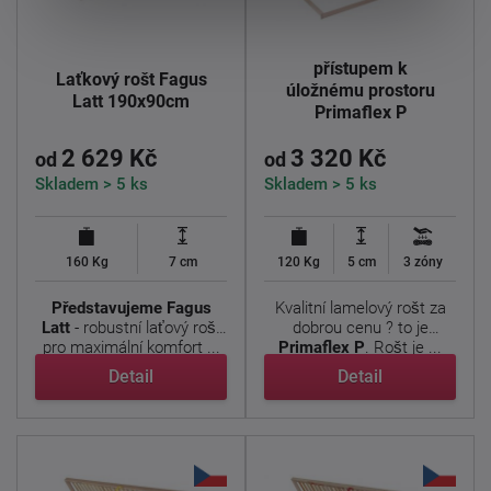
Lamelový rošt s
přístupem k
Laťkový rošt Fagus
úložnému prostoru
Latt 190x90cm
Primaflex P
190x90cm
2 629 Kč
3 320 Kč
od
od
Skladem > 5 ks
Skladem > 5 ks
160 Kg
7 cm
120 Kg
5 cm
3 zóny
Představujeme Fagus
Kvalitní lamelový rošt za
Latt
- robustní laťový rošt
dobrou cenu ? to je
pro maximální komfort ...
Primaflex P
. Rošt je ...
Detail
Detail