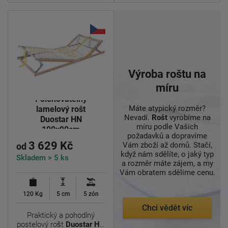
Výroba roštu na
míru
Polohovatelný
Máte atypický rozměr?
lamelový rošt
Nevadí.
Rošt
vyrobíme na
Duostar HN
míru podle Vašich
190x90cm
požadavků a dopravíme
3 629 Kč
Vám zboží až domů. Stačí,
od
když nám sdělíte, o jaký typ
Skladem > 5 ks
a rozměr máte zájem, a my
Vám obratem sdělíme cenu.
120 Kg
5 cm
5 zón
Chci vědět víc
Praktický a pohodlný
postelový rošt
Duostar HN