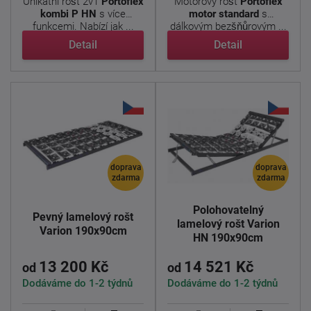
Unikátní rošt 2v1
Portoflex
Motorový rošt
Portoflex
kombi P HN
s více
motor standard
s
funkcemi. Nabízí jak ...
dálkovým bezšňůrovým ...
Detail
Detail
doprava
doprava
zdarma
zdarma
Polohovatelný
Pevný lamelový rošt
lamelový rošt Varion
Varion 190x90cm
HN 190x90cm
13 200 Kč
14 521 Kč
od
od
Dodáváme do 1-2 týdnů
Dodáváme do 1-2 týdnů