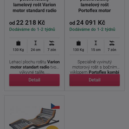
lamelový rošt Varion
lamelový rošt
motor standard radio
Portoflex motor
190x90cm
kombi P 190x90cm
22 218 Kč
24 091 Kč
od
od
Dodáváme do 1-2 týdnů
Dodáváme do 1-2 týdnů
130 Kg
24 cm
7 zón
130 Kg
15 cm
7 zón
Lehací plochu roštu
Varion
Speciálně vyvinutý
motor standart radio
tvoří
motorový rošt s bočním
výkyvné talíře, ...
výklopem
Portoflex kombi
P
, ...
Detail
Detail