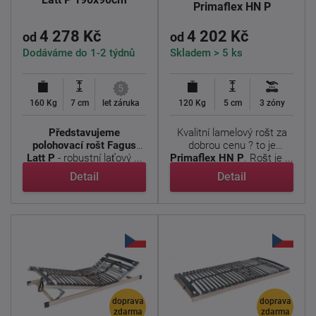
Primaflex HN P
190x90cm
4 278 Kč
4 202 Kč
od
od
Dodáváme do 1-2 týdnů
Skladem > 5 ks
5
160 Kg
7 cm
let záruka
120 Kg
5 cm
3 zóny
Představujeme
Kvalitní lamelový rošt za
polohovací rošt Fagus
dobrou cenu ? to je
Latt P
- robustní laťový ...
Primaflex HN P
. Rošt je ...
Detail
Detail
doprava
doprava
zdarma
zdarma