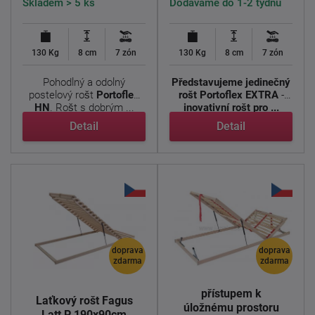
Skladem > 5 ks
Dodáváme do 1-2 týdnů
130 Kg
8 cm
7 zón
130 Kg
8 cm
7 zón
Pohodlný a odolný
Představujeme jedinečný
postelový rošt
Portoflex
rošt Portoflex EXTRA
-
HN
. Rošt s dobrým ...
inovativní rošt pro ...
Detail
Detail
doprava
doprava
zdarma
zdarma
Lamelový rošt s
přístupem k
Laťkový rošt Fagus
úložnému prostoru
Latt P 190x90cm