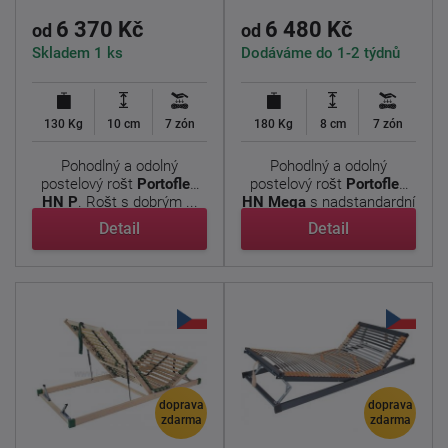
190x90cm
6 370 Kč
6 480 Kč
od
od
Skladem 1 ks
Dodáváme do 1-2 týdnů
130 Kg
10 cm
7 zón
180 Kg
8 cm
7 zón
Pohodlný a odolný
Pohodlný a odolný
postelový rošt
Portoflex
postelový rošt
Portoflex
HN P
. Rošt s dobrým ...
HN Mega
s nadstandardní
...
Detail
Detail
doprava
doprava
zdarma
zdarma
Lamelový rošt s