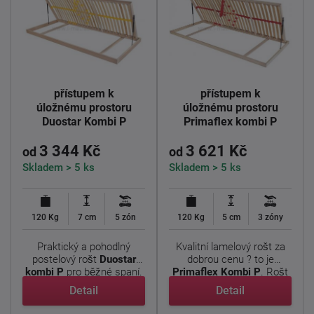
Lamelový rošt s
Lamelový rošt s
přístupem k
přístupem k
úložnému prostoru
úložnému prostoru
Duostar Kombi P
Primaflex kombi P
190x90cm
190x90cm
3 344 Kč
3 621 Kč
od
od
Skladem > 5 ks
Skladem > 5 ks
120 Kg
7 cm
5 zón
120 Kg
5 cm
3 zóny
Praktický a pohodlný
Kvalitní lamelový rošt za
postelový rošt
Duostar
dobrou cenu ? to je
kombi P
pro běžné spaní.
Primaflex Kombi P
. Rošt
...
...
Detail
Detail