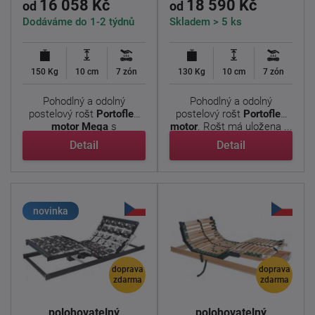
16 058 Kč
18 590 Kč
od
od
Dodáváme do 1-2 týdnů
Skladem > 5 ks
150 Kg
10 cm
7 zón
130 Kg
10 cm
7 zón
Pohodlný a odolný
Pohodlný a odolný
postelový rošt
Portoflex
postelový rošt
Portoflex
motor Mega
s
motor
. Rošt má uložena ...
nadstandardní ...
Detail
Detail
novinka
doprava
doprava
zdarma
zdarma
Elektricky
Elektricky
polohovatelný
polohovatelný