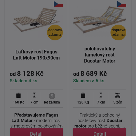
doprava
doprava
zdarma
zdarma
Elektricky
polohovatelný
Laťkový rošt Fagus
lamelový rošt
Latt Motor 190x90cm
Duostar Motor
190x90cm
8 128 Kč
8 689 Kč
od
od
Skladem 4 ks
Skladem > 5 ks
5
160 Kg
7 cm
let záruka
120 Kg
7 cm
5 zón
Představujeme Fagus
Praktický a pohodlný
Latt Motor
- moderní rošt
postelový rošt
Duostar
s motorovým polohováním
motor
pro běžné spaní. ...
...
Detail
Detail