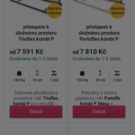
doprava
doprava
zdarma
zdarma
Lamelový rošt s
Lamelový rošt s
přístupem k
přístupem k
úložnému prostoru
úložnému prostoru
Trioflex kombi P
Portoflex kombi P
190x90cm
mega 190x90cm
7 591 Kč
7 810 Kč
od
od
Dodáváme do 1-2 týdnů
Dodáváme do 1-2 týdnů
130 Kg
10 cm
7 zón
150 Kg
10 cm
7 zón
Dokonale přizpůsobivý
Pohodlný a odolný
postelový rošt
Trioflex
postelový rošt
Portoflex
kombi P
pro nejvyšší ...
kombi P Mega
s ...
Detail
Detail