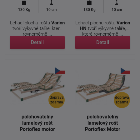
130 Kg
10 cm
130 Kg
10 cm
Lehací plochu roštu
Varion
Lehací plochu roštu
Varion
tvoří výkyvné talíře, které
HN
tvoří výkyvné talíře,
rovnoměrně ...
které rovnoměrně ...
Detail
Detail
doprava
doprava
zdarma
zdarma
Elektricky
Elektricky
polohovatelný
polohovatelný
lamelový rošt
lamelový rošt
Portoflex motor
Portoflex Motor
mega 190x90cm
190x90cm