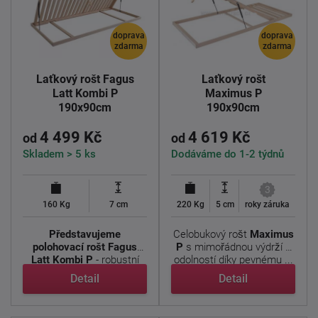
doprava
doprava
zdarma
zdarma
Laťkový rošt Fagus
Laťkový rošt
Latt Kombi P
Maximus P
190x90cm
190x90cm
4 499 Kč
4 619 Kč
od
od
Skladem > 5 ks
Dodáváme do 1-2 týdnů
3
160 Kg
7 cm
220 Kg
5 cm
roky záruka
Představujeme
Celobukový rošt
Maximus
polohovací rošt Fagus
P
s mimořádnou výdrží a
Latt Kombi P
- robustní
odolností díky pevnému ...
laťový ...
Detail
Detail