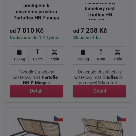
Polohovatelný
přístupem k
lamelový rošt
úložnému prostoru
Trioflex HN
Portoflex HN P mega
190x90cm
190x90cm
7 010 Kč
7 258 Kč
od
od
Dodáváme do 1-2 týdnů
Skladem 4 ks
150 Kg
10 cm
7 zón
120 Kg
8 cm
7 zón
Pohodlný a odolný
Dokonale přizpůsobivý
postelový rošt
Portoflex
postelový rošt
Trioflex HN
HN P Mega
s
pro nejvyšší komfort ...
nadstandardní ...
Detail
Detail