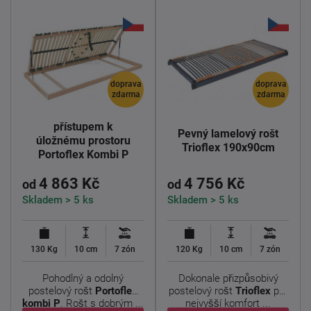
doprava
doprava
zdarma
zdarma
Lamelový rošt s
přístupem k
Pevný lamelový rošt
úložnému prostoru
Trioflex 190x90cm
Portoflex Kombi P
190x90cm
4 863 Kč
4 756 Kč
od
od
Skladem > 5 ks
Skladem > 5 ks
130 Kg
10 cm
7 zón
120 Kg
10 cm
7 zón
Pohodlný a odolný
Dokonale přizpůsobivý
postelový rošt
Portoflex
postelový rošt
Trioflex
pro
kombi P
. Rošt s dobrým ...
nejvyšší komfort ...