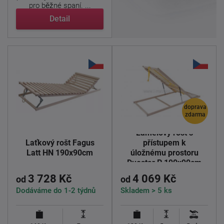
pro běžné spaní. ...
Detail
doprava
zdarma
Lamelový rošt s
Laťkový rošt Fagus
přístupem k
Latt HN 190x90cm
úložnému prostoru
Duostar P 190x90cm
3 728 Kč
4 069 Kč
od
od
Dodáváme do 1-2 týdnů
Skladem > 5 ks