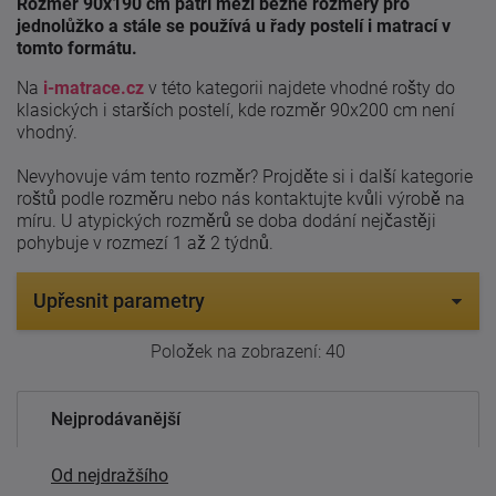
Rozměr 90x190 cm patří mezi běžné rozměry pro
jednolůžko a stále se používá u řady postelí i matrací v
tomto formátu.
Na
i-matrace.cz
v této kategorii najdete vhodné rošty do
klasických i starších postelí, kde rozměr 90x200 cm není
vhodný.
Nevyhovuje vám tento rozměr? Projděte si i další kategorie
roštů podle rozměru nebo nás kontaktujte kvůli výrobě na
míru. U atypických rozměrů se doba dodání nejčastěji
pohybuje v rozmezí 1 až 2 týdnů.
Upřesnit parametry
Položek na zobrazení:
40
Nejprodávanější
Od nejdražšího