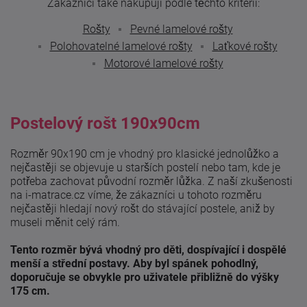
Zákazníci také nakupují podle těchto kritérií:
Rošty
Pevné lamelové rošty
Polohovatelné lamelové rošty
Laťkové rošty
Motorové lamelové rošty
Postelový rošt 190x90cm
Rozměr 90x190 cm je vhodný pro klasické jednolůžko a
nejčastěji se objevuje u starších postelí nebo tam, kde je
potřeba zachovat původní rozměr lůžka. Z naší zkušenosti
na i-matrace.cz víme, že zákazníci u tohoto rozměru
nejčastěji hledají nový rošt do stávající postele, aniž by
museli měnit celý rám.
Tento rozměr bývá vhodný pro děti, dospívající i dospělé
menší a střední postavy. Aby byl spánek pohodlný,
doporučuje se obvykle pro uživatele přibližně do výšky
175 cm.