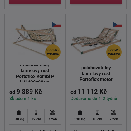
doprava
doprava
zdarma
zdarma
Elektricky
Polohovatelný
polohovatelný
lamelový rošt
lamelový rošt
Portoflex Kombi P
Portoflex motor
HN 190x90cm
standard 190x90cm
9 889 Kč
11 112 Kč
od
od
Skladem 1 ks
Dodáváme do 1-2 týdnů
130 Kg
12 cm
7 zón
130 Kg
10 cm
7 zón