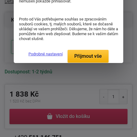
Detailní popis
nemuseli pokaždé přihlašovat.
Konfigurace produktu
Proto od Vás potřebujeme souhlas se zpracováním
souborů cookies, tj. malých souborů, které se dočasně
ukládají ve vašem prohlížeči. Děkujeme, že nám ho dáte a
pomůžete nám web zlepšovat. Budeme se k vašim datům
chovat slušně.
1-2 týdnů
Podrobné nastavení
Přijmout vše
Dostupnost:
1-2 týdnů
1 838 Kč
1 520 Kč bez DPH
Vložit do košíku