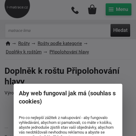
Můj účet
Hledat
Rošty
Rošty podle kategorie
Doplňky k roštům
Připolohování hlavy
Doplněk k roštu Připolohování
hlavy
Aby web fungoval jak má (souhlas s
Výrobce:
Ahorn
cookies)
Pro co nejlepší zážitek z nakupování - aby fungovalo
vyhledávání, abychom si pamatovali, co máte v košíku,
...
abyste jednoduše zjistili stav vaší objednávky, abychom
vás neobtěžovali nevhodnou reklamou a abyste se