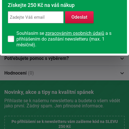
Popis produktu
Získejte 250 Kč na váš nákup
Produkt se nachází v kategoriích:
Odeslat
Doplňky k roštům
Souhlasím se
zpracováním osobních údajů
a s
přihlášením do zasílání newsletteru (max. 1
Parametry
měsíčně).
Potřebujete pomoc s výběrem?
Hodnocení
(0)
Novinky, akce a tipy na kvalitní spánek
Přihlaste se k našemu newsletteru a budete o všem vědět
jako první. Žádný spam. Jen přínosné informace.
Po přihlášení se k newsletteru vám zašleme kód na SLEVU
250 Kč