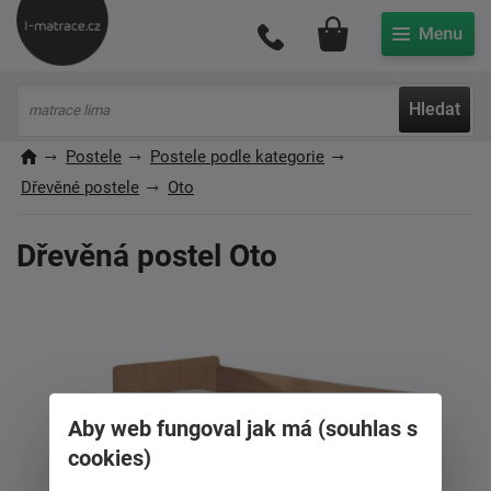
Můj účet
Hledat
Postele
Postele podle kategorie
Dřevěné postele
Oto
Dřevěná postel Oto
Aby web fungoval jak má (souhlas s
cookies)