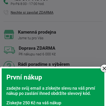
Po-Pá 8:00 - 17:00 hod.
Nechte si zavolat ZDARMA
Kamenná prodejna
Jsme tu pro Vás
Doprava ZDARMA
Při nákupu nad 6 000 Kč
Rádi poradíme s výběrem
Najděte vhodnou matraci
První nákup
Rodinná firma
S tradicí od roku 1991
zadejte svůj email a získejte slevu na váš první
nákup po zaslání ihned obdržíte slevový kód.
Získejte 250 Kč na váš nákup
Popis produktu