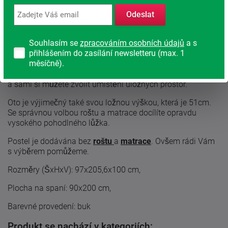
Odeslat
Studentská postel Oto s úložným prostorem a nočním
stolkem.
Souhlasím se
zpracováním osobních údajů
a s
přihlášením do zasílání newsletteru (max. 1
Postel Oto je vysoká a pohodlná postel nejen pro studenty.
měsíčně).
Nabízí úložné prostory v podobě pojízdných šuplíků a
zásuvného nočního stolíku s poličkou. Postel je universální
a sami si můžete zvolit umístění úložných prostor.
Oto je výjimečný také svou ložnou výškou, která je 51cm.
Se správnou volbou roštu a matrace docílíte opravdu
vysokého pohodlného lůžka.
Postel je dodávána bez
roštu
a
matrace
. Ovšem rádi Vám
s výběrem pomůžeme.
Rozměry (ŠxHxV): 97x205,6x100 cm,
Plocha na spaní: 90x200 cm,
Barevné provedení: buk
Produkt se nachází v kategoriích: