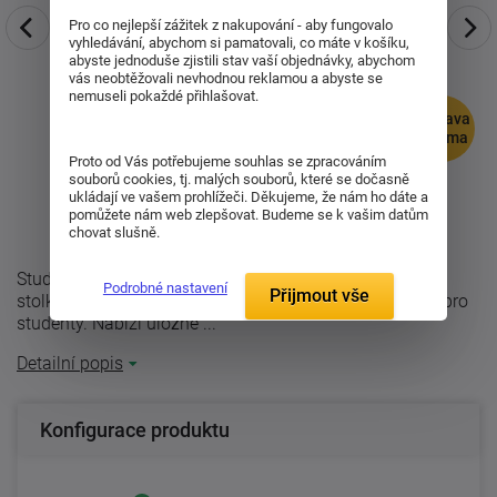
Pro co nejlepší zážitek z nakupování - aby fungovalo
vyhledávání, abychom si pamatovali, co máte v košíku,
abyste jednoduše zjistili stav vaší objednávky, abychom
vás neobtěžovali nevhodnou reklamou a abyste se
nemuseli pokaždé přihlašovat.
doprava
zdarma
Proto od Vás potřebujeme souhlas se zpracováním
souborů cookies, tj. malých souborů, které se dočasně
ukládají ve vašem prohlížeči. Děkujeme, že nám ho dáte a
pomůžete nám web zlepšovat. Budeme se k vašim datům
chovat slušně.
Studentská postel Oto s úložným prostorem a nočním
Podrobné nastavení
Přijmout vše
stolkem. Postel Oto je vysoká a pohodlná postel nejen pro
studenty. Nabízí úložné ...
Detailní popis
Konfigurace produktu